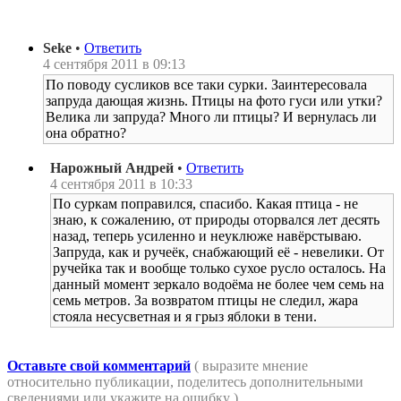
Seke
•
Ответить
4 сентября 2011 в 09:13
По поводу сусликов все таки сурки. Заинтересовала
запруда дающая жизнь. Птицы на фото гуси или утки?
Велика ли запруда? Много ли птицы? И вернулась ли
она обратно?
Нарожный Андрей
•
Ответить
4 сентября 2011 в 10:33
По суркам поправился, спасибо. Какая птица - не
знаю, к сожалению, от природы оторвался лет десять
назад, теперь усиленно и неуклюже навёрстываю.
Запруда, как и ручеёк, снабжающий её - невелики. От
ручейка так и вообще только сухое русло осталось. На
данный момент зеркало водоёма не более чем семь на
семь метров. За возвратом птицы не следил, жара
стояла несусветная и я грыз яблоки в тени.
Оставьте свой комментарий
( выразите мнение
относительно публикации, поделитесь дополнительными
сведениями или укажите на ошибку )