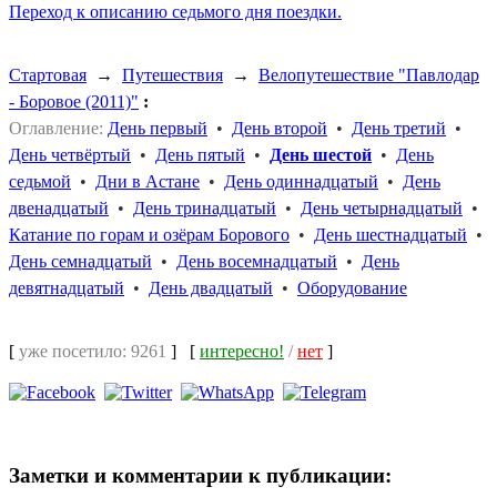
Переход к описанию седьмого дня поездки.
Стартовая
→
Путешествия
→
Велопутешествие "Павлодар
- Боровое (2011)"
:
Оглавление:
День первый
•
День второй
•
День третий
•
День четвёртый
•
День пятый
•
День шестой
•
День
седьмой
•
Дни в Астане
•
День одиннадцатый
•
День
двенадцатый
•
День тринадцатый
•
День четырнадцатый
•
Катание по горам и озёрам Борового
•
День шестнадцатый
•
День семнадцатый
•
День восемнадцатый
•
День
девятнадцатый
•
День двадцатый
•
Оборудование
[
уже посетило: 9261
]
[
интересно!
/
нет
]
Заметки и комментарии к публикации: