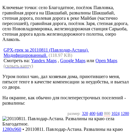
Ключевые точки: село Благодатное, посёлок Павловка,
гравийная дорога на Шакшабай, развалины Шакшабай,
степная дорога, полевая дорога к реке Майбан (частично
пересохшей), гравийная дорога, посёлок Заря, степная дорога,
село Нововладимировка, железнодорожная станция Сарыоба,
степная дорога вдоль железнодорожного полотна, озеро
Алаколь.
GPX-трек за 20110811 (Павлодар-Астана).
Модифицированный.
(118.97 KB)
Смотреть на:
Yandex Maps
,
Google Maps
или
Open Maps
(скрыть карту)
Утром попил чаю, дал хозяевам дома, приютившего меня,
пятьсот тенге в качестве компенсации за неудобства, и выехал
со двора.
На окраине, как обычно для послеперестрочных поселений -
развалины:
размер:
320
400
640
800
1024
1280
1280x960
•
20110811. Павлодар-Астана. Развалины на краю