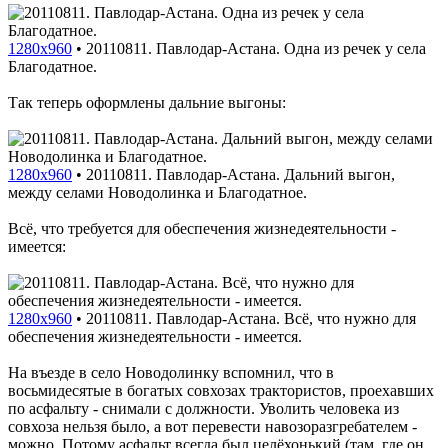
1280x960
•
20110811. Павлодар-Астана. Одна из речек у села
Благодатное.
Так теперь оформлены дальние выгоны:
1280x960
•
20110811. Павлодар-Астана. Дальний выгон,
между селами Новодолинка и Благодатное.
Всё, что требуется для обеспечения жизнедеятельности -
имеется:
1280x960
•
20110811. Павлодар-Астана. Всё, что нужно для
обеспечения жизнедеятельности - имеется.
На въезде в село Новодолинку вспомнил, что в
восьмидесятые в богатых совхозах трактористов, проехавших
по асфальту - снимали с должности. Уволить человека из
совхоза нельзя было, а вот перевести навозоразгребателем -
можно. Потому асфальт всегда был целёхонький (там, где он