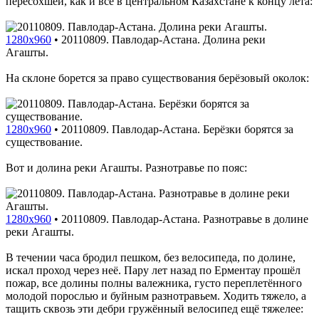
пересохшей, как и всё в центральном Казахстане к концу лета:
1280x960
•
20110809. Павлодар-Астана. Долина реки
Агашты.
На склоне борется за право существования берёзовый околок:
1280x960
•
20110809. Павлодар-Астана. Берёзки борятся за
существование.
Вот и долина реки Агашты. Разнотравье по пояс:
1280x960
•
20110809. Павлодар-Астана. Разнотравье в долине
реки Агашты.
В течении часа бродил пешком, без велосипеда, по долине,
искал проход через неё. Пару лет назад по Ерментау прошёл
пожар, все долины полны валежника, густо переплетённого
молодой порослью и буйным разнотравьем. Ходить тяжело, а
тащить сквозь эти дебри гружённый велосипед ещё тяжелее: