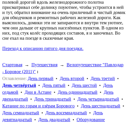
полевой дорогой вдоль железнодорожного полотна
присматривал себе долинку поуютнее, чтобы устроится в ней
и тут, обратил внимание на очень приличный и чистый домик
для обходчиков и ремонтных рабочих железной дороги. Как
выяснилось, домики эти не запираются и внутри тем уютнее,
чем они дальше от крупных населённых пунктов. В одном из
них, под стук колёс проходящих составов, я и заночевал. Во
сне ехал на поезде в сказочные края.
Переход к описанию пятого дня поездки.
Стартовая
→
Путешествия
→
Велопутешествие "Павлодар
- Боровое (2011)"
:
Оглавление:
День первый
•
День второй
•
День третий
•
День четвёртый
•
День пятый
•
День шестой
•
День
седьмой
•
Дни в Астане
•
День одиннадцатый
•
День
двенадцатый
•
День тринадцатый
•
День четырнадцатый
•
Катание по горам и озёрам Борового
•
День шестнадцатый
•
День семнадцатый
•
День восемнадцатый
•
День
девятнадцатый
•
День двадцатый
•
Оборудование