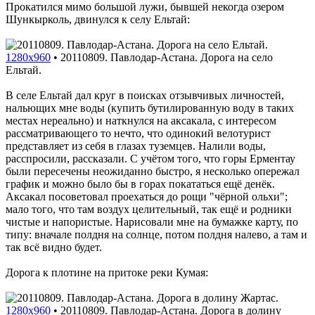
Прокатился мимо большой лужи, бывшей некогда озером
Шункырколь, двинулся к селу Ельтай:
1280x960
•
20110809. Павлодар-Астана. Дорога на село
Ельтай.
В селе Ельтай дал круг в поисках отзывчивых личностей,
нальющих мне воды (купить бутилированную воду в таких
местах нереально) и наткнулся на аксакала, с интересом
рассматривающего то нечто, что одинокий велотурист
представляет из себя в глазах туземцев. Налили воды,
расспросили, рассказали. С учётом того, что горы Ерментау
были пересечены неожиданно быстро, я несколько опережал
график и можно было бы в горах покататься ещё денёк.
Аксакал посоветовал проехаться до рощи "чёрной ольхи";
мало того, что там воздух целительный, так ещё и родники
чистые и напористые. Нарисовали мне на бумажке карту, по
типу: вначале полдня на солнце, потом полдня налево, а там и
так всё видно будет.
Дорога к плотине на притоке реки Кумая:
1280x960
•
20110809. Павлодар-Астана. Дорога в долину