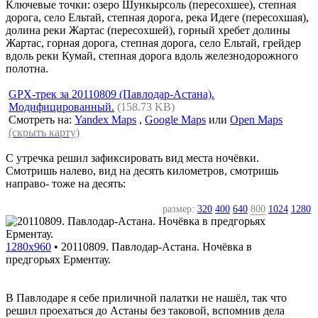
Ключевые точки: озеро Шункырсоль (пересохшее), степная
дорога, село Ельтай, степная дорога, река Идеге (пересохшая),
долина реки Жартас (пересохшей), горный хребет долины
Жартас, горная дорога, степная дорога, село Ельтай, грейдер
вдоль реки Кумай, степная дорога вдоль железнодорожного
полотна.
GPX-трек за 20110809 (Павлодар-Астана).
Модифицированный.
(158.73 KB)
Смотреть на:
Yandex Maps
,
Google Maps
или
Open Maps
(скрыть карту)
С утречка решил зафиксировать вид места ночёвки.
Смотришь налево, вид на десять километров, смотришь
направо- тоже на десять:
размер:
320
400
640
800
1024
1280
1280x960
•
20110809. Павлодар-Астана. Ночёвка в
предгорьях Ерментау.
В Павлодаре я себе приличной палатки не нашёл, так что
решил проехаться до Астаны без таковой, вспомнив дела