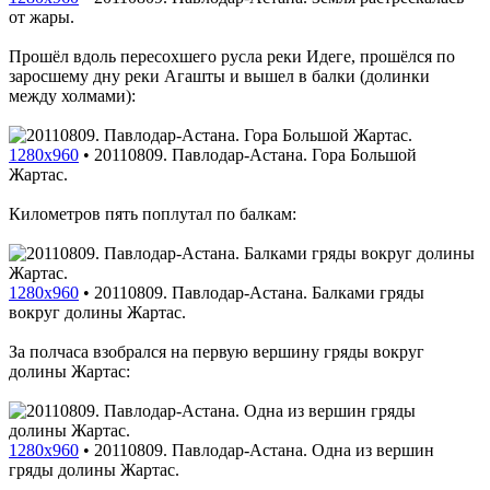
от жары.
Прошёл вдоль пересохшего русла реки Идеге, прошёлся по
заросшему дну реки Агашты и вышел в балки (долинки
между холмами):
1280x960
•
20110809. Павлодар-Астана. Гора Большой
Жартас.
Километров пять поплутал по балкам:
1280x960
•
20110809. Павлодар-Астана. Балками гряды
вокруг долины Жартас.
За полчаса взобрался на первую вершину гряды вокруг
долины Жартас:
1280x960
•
20110809. Павлодар-Астана. Одна из вершин
гряды долины Жартас.