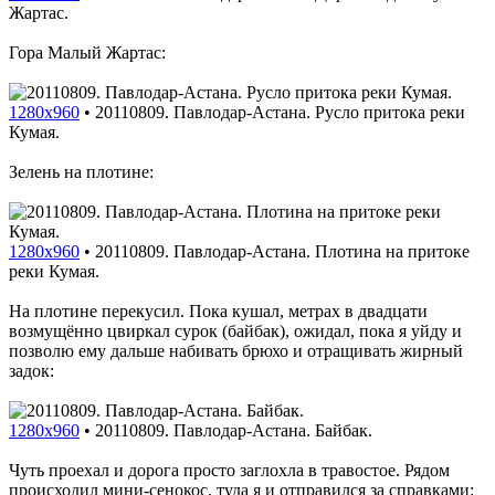
Жартас.
Гора Малый Жартас:
1280x960
•
20110809. Павлодар-Астана. Русло притока реки
Кумая.
Зелень на плотине:
1280x960
•
20110809. Павлодар-Астана. Плотина на притоке
реки Кумая.
На плотине перекусил. Пока кушал, метрах в двадцати
возмущённо цвиркал сурок (байбак), ожидал, пока я уйду и
позволю ему дальше набивать брюхо и отращивать жирный
задок:
1280x960
•
20110809. Павлодар-Астана. Байбак.
Чуть проехал и дорога просто заглохла в травостое. Рядом
происходил мини-сенокос, туда я и отправился за справками: