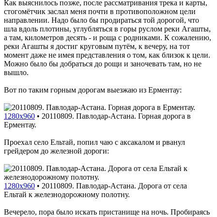
Как выяснилось позже, после рассматривания трека и карты,
стогомётчик заслал меня почти в противоположном цели
направлении. Надо было бы продираться той дорогой, что
шла вдоль плотины, углубляться в горы руслом реки Агашты,
а там, километров десять - и роща с родниками. К сожалению,
реки Агашты я достиг круговым путём, к вечеру, на тот
момент даже не имея представления о том, как близок к цели.
Можно было бы добраться до рощи и заночевать там, но не
вышло.
Вот по таким горным дорогам выезжаю из Ерментау:
1280x960
•
20110809. Павлодар-Астана. Горная дорога в
Ерментау.
Проехал село Ельтай, попил чаю с аксакалом и рванул
грейдером до железной дороги:
1280x960
•
20110809. Павлодар-Астана. Дорога от села
Ельтай к железнодорожному полотну.
Вечерело, пора было искать пристанище на ночь. Пробираясь