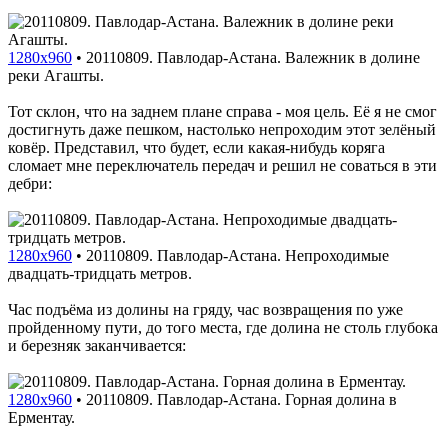
1280x960
•
20110809. Павлодар-Астана. Валежник в долине
реки Агашты.
Тот склон, что на заднем плане справа - моя цель. Её я не смог
достигнуть даже пешком, настолько непроходим этот зелёный
ковёр. Представил, что будет, если какая-нибудь коряга
сломает мне переключатель передач и решил не соваться в эти
дебри:
1280x960
•
20110809. Павлодар-Астана. Непроходимые
двадцать-тридцать метров.
Час подъёма из долины на гряду, час возвращения по уже
пройденному пути, до того места, где долина не столь глубока
и березняк заканчивается:
1280x960
•
20110809. Павлодар-Астана. Горная долина в
Ерментау.