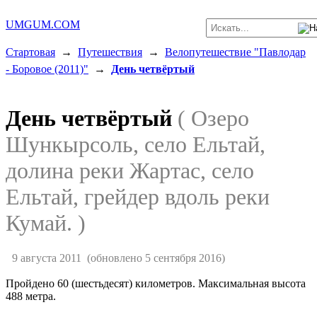
UMGUM.COM
Стартовая
→
Путешествия
→
Велопутешествие "Павлодар
- Боровое (2011)"
→
День четвёртый
День четвёртый
( Озеро
Шункырсоль, село Ельтай,
долина реки Жартас, село
Ельтай, грейдер вдоль реки
Кумай. )
9 августа 2011
(обновлено 5 сентября 2016)
Пройдено 60 (шестьдесят) километров. Максимальная высота
488 метра.