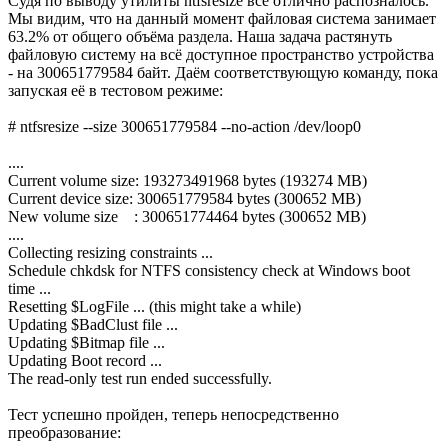
Судя по выводу утилиты ntfsresize всё отлично распозналось.
Мы видим, что на данный момент файловая система занимает
63.2% от общего объёма раздела. Наша задача растянуть
файловую систему на всё доступное пространство устройства
- на 300651779584 байт. Даём соответствующую команду, пока
запуская её в тестовом режиме:
# ntfsresize --size 300651779584 --no-action /dev/loop0
....
Current volume size: 193273491968 bytes (193274 MB)
Current device size: 300651779584 bytes (300652 MB)
New volume size : 300651774464 bytes (300652 MB)
....
Collecting resizing constraints ...
Schedule chkdsk for NTFS consistency check at Windows boot
time ...
Resetting $LogFile ... (this might take a while)
Updating $BadClust file ...
Updating $Bitmap file ...
Updating Boot record ...
The read-only test run ended successfully.
Тест успешно пройден, теперь непосредственно
преобразование: