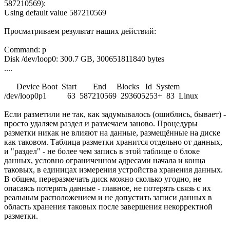
587210569):
Using default value 587210569
Просматриваем результат наших действий:
Command: p
Disk /dev/loop0: 300.7 GB, 300651811840 bytes
....
Device Boot Start End Blocks Id System
/dev/loop0p1 63 587210569 293605253+ 83 Linux
Если разметили не так, как задумывалось (ошиблись, бывает) -
просто удаляем раздел и размечаем заново. Процедуры
разметки никак не влияют на данные, размещённые на диске
как таковом. Таблица разметки хранится отдельно от данных,
и "раздел" - не более чем запись в этой таблице о блоке
данных, условно ограниченном адресами начала и конца
таковых, в единицах измерения устройства хранения данных.
В общем, переразмечать диск можно сколько угодно, не
опасаясь потерять данные - главное, не потерять связь с их
реальным расположением и не допустить записи данных в
область хранения таковых после завершения некорректной
разметки.