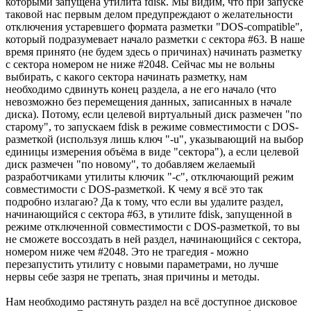
которыми запущена утилита fdisk. Мы видим, что при запуске
таковой нас первым делом предупреждают о желательности
отключения устаревшего формата разметки "DOS-compatible",
который подразумевает начало разметки с сектора #63. В наше
время принято (не будем здесь о причинах) начинать разметку
с сектора номером не ниже #2048. Сейчас мы не вольны
выбирать, с какого сектора начинать разметку, нам
необходимо сдвинуть конец раздела, а не его начало (что
невозможно без перемещения данных, записанных в начале
диска). Потому, если целевой виртуальный диск размечен "по
старому", то запускаем fdisk в режиме совместимости с DOS-
разметкой (используя лишь ключ "-u", указывающий на выбор
единицы измерения объёма в виде "сектора"), а если целевой
диск размечен "по новому", то добавляем желаемый
разработчиками утилиты ключик "-c", отключающий режим
совместимости с DOS-разметкой. К чему я всё это так
подробно излагаю? Да к тому, что если вы удалите раздел,
начинающийся с сектора #63, в утилите fdisk, запущенной в
режиме отключенной совместимости с DOS-разметкой, то вы
не сможете воссоздать в ней раздел, начинающийся с сектора,
номером ниже чем #2048. Это не трагедия - можно
перезапустить утилиту с новыми параметрами, но лучше
нервы себе зазря не трепать, зная причины и методы.
Нам необходимо растянуть раздел на всё доступное дисковое