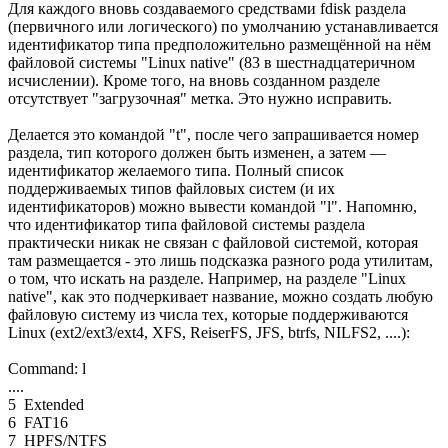
Для каждого вновь создаваемого средствами fdisk раздела
(первичного или логического) по умолчанию устанавливается
идентификатор типа предположительно размещённой на нём
файловой системы "Linux native" (83 в шестнадцатеричном
исчислении). Кроме того, на вновь созданном разделе
отсутствует "загрузочная" метка. Это нужно исправить.
Делается это командой "t", после чего запрашивается номер
раздела, тип которого должен быть изменен, а затем —
идентификатор желаемого типа. Полный список
поддерживаемых типов файловых систем (и их
идентификаторов) можно вывести командой "l". Напомню,
что идентификатор типа файловой системы раздела
практически никак не связан с файловой системой, которая
там размещается - это лишь подсказка разного рода утилитам,
о том, что искать на разделе. Например, на разделе "Linux
native", как это подчеркивает название, можно создать любую
файловую систему из числа тех, которые поддерживаются
Linux (ext2/ext3/ext4, XFS, ReiserFS, JFS, btrfs, NILFS2, ....):
Command: l
....
5 Extended
6 FAT16
7 HPFS/NTFS