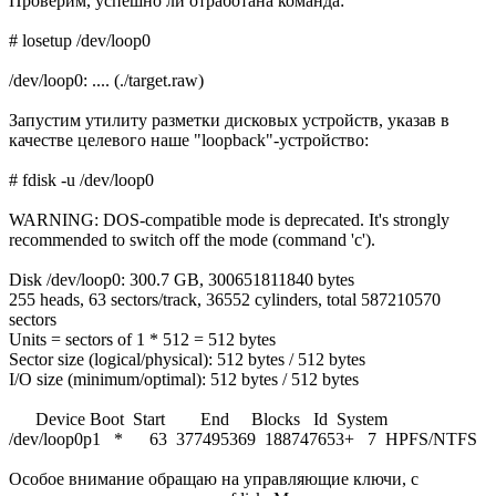
Проверим, успешно ли отработана команда:
# losetup /dev/loop0
/dev/loop0: .... (./target.raw)
Запустим утилиту разметки дисковых устройств, указав в
качестве целевого наше "loopback"-устройство:
# fdisk -u /dev/loop0
WARNING: DOS-compatible mode is deprecated. It's strongly
recommended to switch off the mode (command 'c').
Disk /dev/loop0: 300.7 GB, 300651811840 bytes
255 heads, 63 sectors/track, 36552 cylinders, total 587210570
sectors
Units = sectors of 1 * 512 = 512 bytes
Sector size (logical/physical): 512 bytes / 512 bytes
I/O size (minimum/optimal): 512 bytes / 512 bytes
Device Boot Start End Blocks Id System
/dev/loop0p1 * 63 377495369 188747653+ 7 HPFS/NTFS
Особое внимание обращаю на управляющие ключи, с