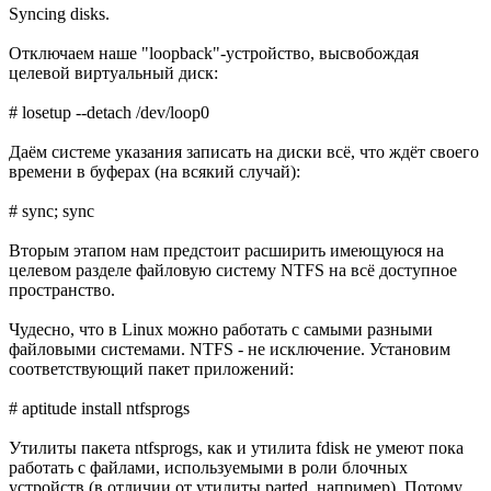
Syncing disks.
Отключаем наше "loopback"-устройство, высвобождая
целевой виртуальный диск:
# losetup --detach /dev/loop0
Даём системе указания записать на диски всё, что ждёт своего
времени в буферах (на всякий случай):
# sync; sync
Вторым этапом нам предстоит расширить имеющуюся на
целевом разделе файловую систему NTFS на всё доступное
пространство.
Чудесно, что в Linux можно работать с самыми разными
файловыми системами. NTFS - не исключение. Установим
соответствующий пакет приложений:
# aptitude install ntfsprogs
Утилиты пакета ntfsprogs, как и утилита fdisk не умеют пока
работать с файлами, используемыми в роли блочных
устройств (в отличии от утилиты parted, например). Потому