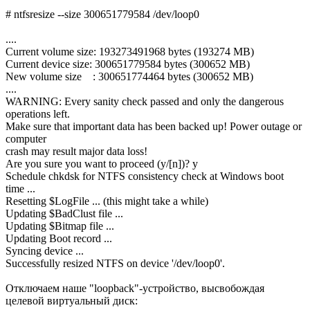
# ntfsresize --size 300651779584 /dev/loop0
....
Current volume size: 193273491968 bytes (193274 MB)
Current device size: 300651779584 bytes (300652 MB)
New volume size : 300651774464 bytes (300652 MB)
....
WARNING: Every sanity check passed and only the dangerous
operations left.
Make sure that important data has been backed up! Power outage or
computer
crash may result major data loss!
Are you sure you want to proceed (y/[n])? y
Schedule chkdsk for NTFS consistency check at Windows boot
time ...
Resetting $LogFile ... (this might take a while)
Updating $BadClust file ...
Updating $Bitmap file ...
Updating Boot record ...
Syncing device ...
Successfully resized NTFS on device '/dev/loop0'.
Отключаем наше "loopback"-устройство, высвобождая
целевой виртуальный диск: