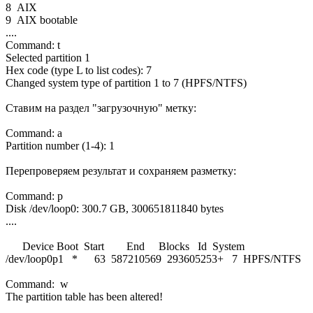
8 AIX
9 AIX bootable
....
Command: t
Selected partition 1
Hex code (type L to list codes): 7
Changed system type of partition 1 to 7 (HPFS/NTFS)
Ставим на раздел "загрузочную" метку:
Command: a
Partition number (1-4): 1
Перепроверяем результат и сохраняем разметку:
Command: p
Disk /dev/loop0: 300.7 GB, 300651811840 bytes
....
Device Boot Start End Blocks Id System
/dev/loop0p1 * 63 587210569 293605253+ 7 HPFS/NTFS
Command: w
The partition table has been altered!