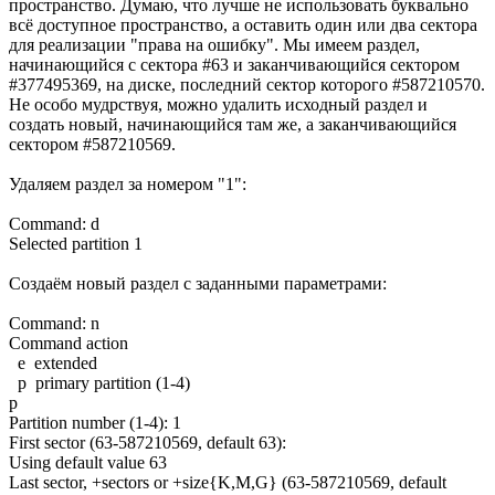
пространство. Думаю, что лучше не использовать буквально
всё доступное пространство, а оставить один или два сектора
для реализации "права на ошибку". Мы имеем раздел,
начинающийся с сектора #63 и заканчивающийся сектором
#377495369, на диске, последний сектор которого #587210570.
Не особо мудрствуя, можно удалить исходный раздел и
создать новый, начинающийся там же, а заканчивающийся
сектором #587210569.
Удаляем раздел за номером "1":
Command: d
Selected partition 1
Создаём новый раздел с заданными параметрами:
Command: n
Command action
e extended
p primary partition (1-4)
p
Partition number (1-4): 1
First sector (63-587210569, default 63):
Using default value 63
Last sector, +sectors or +size{K,M,G} (63-587210569, default