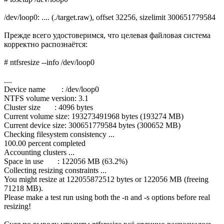
/dev/loop0: .... (./target.raw), offset 32256, sizelimit 300651779584
Прежде всего удостоверимся, что целевая файловая система
корректно распознаётся:
# ntfsresize --info /dev/loop0
....
Device name : /dev/loop0
NTFS volume version: 3.1
Cluster size : 4096 bytes
Current volume size: 193273491968 bytes (193274 MB)
Current device size: 300651779584 bytes (300652 MB)
Checking filesystem consistency ...
100.00 percent completed
Accounting clusters ...
Space in use : 122056 MB (63.2%)
Collecting resizing constraints ...
You might resize at 122055872512 bytes or 122056 MB (freeing
71218 MB).
Please make a test run using both the -n and -s options before real
resizing!