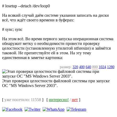
# losetup --detach /dev/loop0
На всякий случай даём системе указания записать на диски
всё, что ждёт своего времени в буферах:
# sync; sync
На этом всё. Во время первого запуска операционная система
обнаружит метку о необходимости провести проверку
целостности (установленную утилитой ntfsresize) и займётся
таковой. Не препятствуйте ей в этом. На эту тему
единственная в заметке картинка:
размер:
320
400
640
800
1024
1280
Этап проверки целостности файловой системы при запуске
ОС "MS Windows Server 2003".
[
уже посетило: 11558
]
[
интересно!
/
нет
]