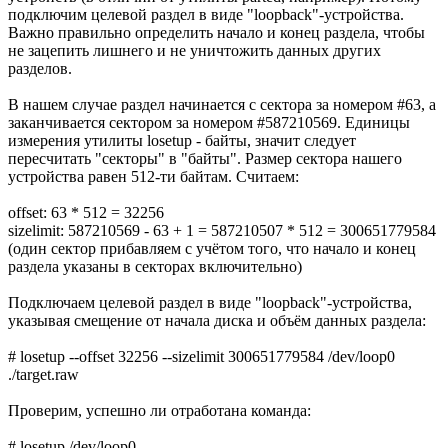
подключим целевой раздел в виде "loopback"-устройства.
Важно правильно определить начало и конец раздела, чтобы
не зацепить лишнего и не уничтожить данных других
разделов.
В нашем случае раздел начинается с сектора за номером #63, а
заканчивается сектором за номером #587210569. Единицы
измерения утилиты losetup - байты, значит следует
пересчитать "секторы" в "байты". Размер сектора нашего
устройства равен 512-ти байтам. Считаем:
offset: 63 * 512 = 32256
sizelimit: 587210569 - 63 + 1 = 587210507 * 512 = 300651779584
(один сектор прибавляем с учётом того, что начало и конец
раздела указаны в секторах включительно)
Подключаем целевой раздел в виде "loopback"-устройства,
указывая смещение от начала диска и объём данных раздела:
# losetup --offset 32256 --sizelimit 300651779584 /dev/loop0
./target.raw
Проверим, успешно ли отработана команда:
# losetup /dev/loop0