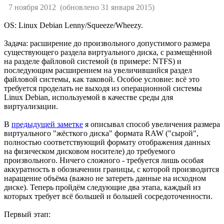
7 ноября 2012
(обновлено 31 января 2015)
OS: Linux Debian Lenny/Squeeze/Wheezy.
Задача: расширение до произвольного допустимого размера
существующего раздела виртуального диска, с размещённой
на разделе файловой системой (в примере: NTFS) и
последующим расширением на увеличившийся раздел
файловой системы, как таковой. Особое условие: всё это
требуется проделать не выходя из операционной системы
Linux Debian, используемой в качестве среды для
виртуализации.
В
предыдущей заметке
я описывал способ увеличения размера
виртуального "жёсткого диска" формата RAW ("сырой",
полностью соответствующий формату отображения данных
на физическом дисковом носителе) до требуемого
произвольного. Ничего сложного - требуется лишь особая
аккуратность в обозначении границы, с которой производится
наращение объёма (важно не затереть данные на исходном
диске). Теперь пройдём следующие два этапа, каждый из
которых требует всё большей и большей сосредоточенности.
Первый этап: