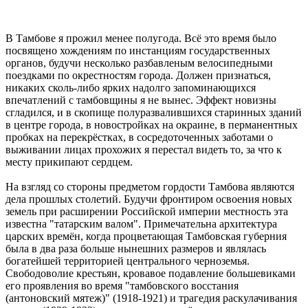
В Тамбове я прожил менее полугода. Всё это время было
посвящено хождениям по инстанциям государственных
органов, будучи несколько разбавленым велосипедными
поездками по окрестностям города. Должен признаться,
никаких сколь-либо ярких надолго запоминающихся
впечатлений с тамбовщины я не вынес. Эффект новизны
сгладился, и в скопище полуразвалившихся старинных зданий
в центре города, в новостройках на окраине, в перманентных
пробках на перекрёстках, в сосредоточенных заботами о
выживании лицах прохожих я перестал видеть то, за что к
месту прикипают сердцем.
На взгляд со стороны предметом гордости Тамбова являются
дела прошлых столетий. Будучи фронтиром освоения новых
земель при расширении Российской империи местность эта
известна "татарским валом". Примечательна архитектура
царских времён, когда процветающая Тамбовская губерния
была в два раза больше нынешних размеров и являлась
богатейшей территорией центрального черноземья.
Свободоволие крестьян, кровавое подавление большевиками
его проявления во время "тамбовского восстания
(антоновский мятеж)" (1918-1921) и трагедия раскулачивания