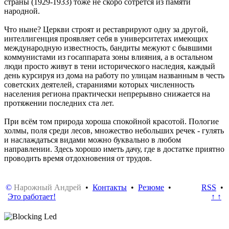
страны (1929-1933) тоже не скоро сотрётся из памяти
народной.
Что ныне? Церкви строят и реставрируют одну за другой,
интеллигенция проявляет себя в университетах имеющих
международную известность, бандиты межуют с бывшими
коммунистами из госаппарата зоны влияния, а в остальном
люди просто живут в тени исторического наследия, каждый
день курсируя из дома на работу по улицам названным в честь
советских деятелей, стараниями которых численность
населения региона практически непрерывно снижается на
протяжении последних ста лет.
При всём том природа хороша спокойной красотой. Пологие
холмы, поля среди лесов, множество небольших речек - гулять
и наслаждаться видами можно буквально в любом
направлении. Здесь хорошо иметь дачу, где в достатке приятно
проводить время отдохновения от трудов.
©
Нарожный Андрей
•
Контакты
•
Резюме
•
RSS
•
Это работает!
↑ ↑