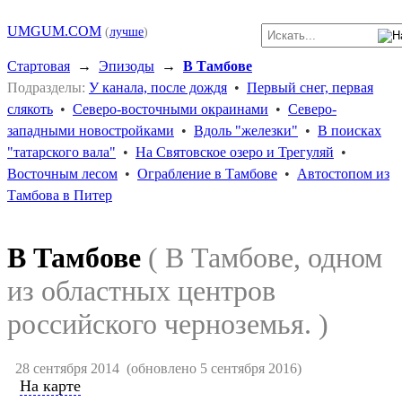
UMGUM.COM
(
лучше
)
Стартовая
→
Эпизоды
→
В Тамбове
Подразделы:
У канала, после дождя
•
Первый снег, первая
слякоть
•
Северо-восточными окраинами
•
Северо-
западными новостройками
•
Вдоль "железки"
•
В поисках
"татарского вала"
•
На Святовское озеро и Трегуляй
•
Восточным лесом
•
Ограбление в Тамбове
•
Автостопом из
Тамбова в Питер
В Тамбове
( В Тамбове, одном
из областных центров
российского черноземья. )
28 сентября 2014
(обновлено 5 сентября 2016)
На карте