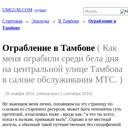
UMGUM.COM
(
лучше
)
Стартовая
→
Эпизоды
→
В Тамбове
→
Ограбление в
Тамбове
Ограбление в Тамбове
( Как
меня ограбили среди бела дня
на центральной улице Тамбова
в салоне обслуживания МТС. )
29 ноября 2014
(обновлено 5 сентября 2016)
Не знающим меня лично, попавшим на эту страницу по
ссылкам из сторонних ресурсов, может быть непонятна суть
претензий, излагаемых ниже - вроде как: "а что ты хотел,
попал к волкам, привыкай выть". Однако я не местный
житель, а обычный такой путешественник без специфичной