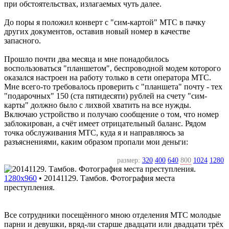
при обстоятельствах, излагаемых чуть далее.
До поры я положил конверт с "сим-картой" МТС в пачку
других документов, оставив новый номер в качестве
запасного.
Прошло почти два месяца и мне понадобилось
воспользоваться "планшетом", беспроводной модем которого
оказался настроен на работу только в сети оператора МТС.
Мне всего-то требовалось проверить с "планшета" почту - тех
"подарочных" 150 (ста пятидесяти) рублей на счету "сим-
карты" должно было с лихвой хватить на все нужды.
Включаю устройство и получаю сообщение о том, что номер
заблокирован, а счёт имеет отрицательный баланс. Рядом
точка обслуживания МТС, куда я и направляюсь за
разъяснениями, каким образом пропали мои деньги:
размер:
320
400
640
800
1024
1280
1280x960
•
20141129. Тамбов. Фотография места
преступления.
Все сотрудники посещённого мною отделения МТС молодые
парни и девушки, вряд-ли старше двадцати или двадцати трёх