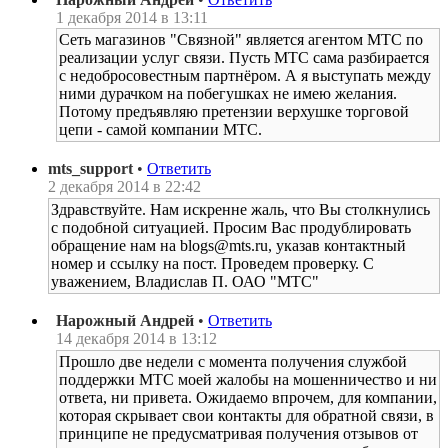
1 декабря 2014 в 13:11
Сеть магазинов "Связной" является агентом МТС по
реализации услуг связи. Пусть МТС сама разбирается
с недобросовестным партнёром. А я выступать между
ними дурачком на побегушках не имею желания.
Потому предъявляю претензии верхушке торговой
цепи - самой компании МТС.
mts_support
•
Ответить
2 декабря 2014 в 22:42
Здравствуйте. Нам искренне жаль, что Вы столкнулись
с подобной ситуацией. Просим Вас продублировать
обращение нам на blogs@mts.ru, указав контактный
номер и ссылку на пост. Проведем проверку. С
уважением, Владислав П. ОАО "МТС"
Нарожный Андрей
•
Ответить
14 декабря 2014 в 13:12
Прошло две недели с момента получения службой
поддержки МТС моей жалобы на мошенничество и ни
ответа, ни привета. Ожидаемо впрочем, для компании,
которая скрывает свои контакты для обратной связи, в
принципе не предусматривая получения отзывов от