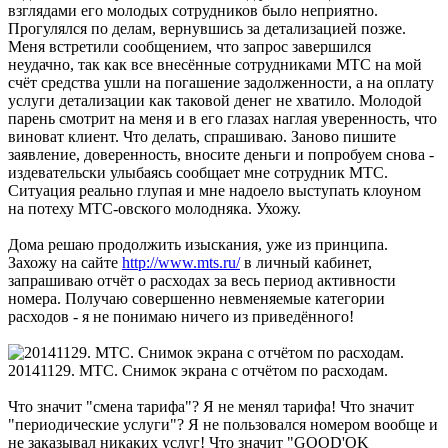
взглядами его молодых сотрудников было неприятно.
Прогулялся по делам, вернувшись за детализацией позже.
Меня встретили сообщением, что запрос завершился
неудачно, так как все внесённые сотрудниками МТС на мой
счёт средства ушли на погашение задолженности, а на оплату
услуги детализации как таковой денег не хватило. Молодой
парень смотрит на меня и в его глазах наглая уверенность, что
виноват клиент. Что делать, спрашиваю. Заново пишите
заявление, доверенность, вносите деньги и попробуем снова -
издевательски улыбаясь сообщает мне сотрудник МТС.
Ситуация реально глупая и мне надоело выступать клоуном
на потеху МТС-овского молодняка. Ухожу.
Дома решаю продолжить изыскания, уже из принципа.
Захожу на сайте
http://www.mts.ru/
в личный кабинет,
запрашиваю отчёт о расходах за весь период активности
номера. Получаю совершенно невменяемые категории
расходов - я не понимаю ничего из приведённого!
20141129. МТС. Снимок экрана с отчётом по расходам.
Что значит "смена тарифа"? Я не менял тарифа! Что значит
"периодические услуги"? Я не пользовался номером вообще и
не заказывал никаких услуг! Что значит "GOOD'OK