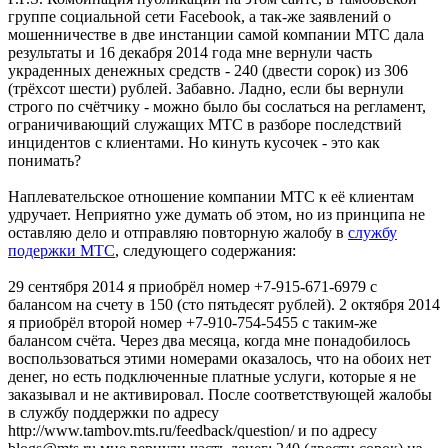
группе социальной сети Facebook, а так-же заявлений о
мошенничестве в две инстанции самой компании МТС дала
результаты и 16 декабря 2014 года мне вернули часть
украденных денежных средств - 240 (двести сорок) из 306
(трёхсот шести) рублей. Забавно. Ладно, если бы вернули
строго по счётчику - можно было бы сослаться на регламент,
ограничивающий служащих МТС в разборе последствий
инцидентов с клиентами. Но кинуть кусочек - это как
понимать?
Наплевательское отношение компании МТС к её клиентам
удручает. Неприятно уже думать об этом, но из принципа не
оставляю дело и отправляю повторную жалобу в
службу
подержки МТС
, следующего содержания:
29 сентября 2014 я приобрёл номер +7-915-671-6979 с
балансом на счету в 150 (сто пятьдесят рублей). 2 октября 2014
я приобрёл второй номер +7-910-754-5455 с таким-же
балансом счёта. Через два месяца, когда мне понадобилось
воспользоваться этими номерами оказалось, что на обоих нет
денег, но есть подключенные платные услуги, которые я не
заказывал и не активировал. После соответствующей жалобы
в службу поддержки по адресу
http://www.tambov.mts.ru/feedback/question/ и по адресу