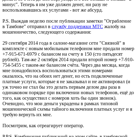
минус". Теперь я им уже должен денег, ни разу не
воспользовавшись их услугами - вот же абсурд.
P.S. Выждав неделю после публикации заметки "Ограбление
в Тамбове" отправил в
службу поддержки МТС
жалобу на
мошенничество, следующего содержания:
29 сентября 2014 года в салоне-магазине сети "Связной" в
комплекте с новым мобильным телефоном мне продали номер
+7-915-671-6979 с балансом на счету в 150 (сто пятьдесят
рублей). Там-же 2 октября 2014 продали второй номер +7-910-
754-5455 с таким-же балансом счёта. Через два месяца, когда
мне понадобилось воспользоваться этими номерами
оказалось, что на обоих нет денег, но есть подключенные
платные услуги, которые я не заказывал и не активировал (и
уж точно не стал бы это делать первым делом два раза в
одинаковом порядке при включении новых телефонов, ещё до
того, как осуществил с номеров хоть бы один звонок).
Очевидно, что мои деньги украдены в рамках типовой
мошеннической схемы тайного включения платных услуг и я
требую вернуть их мне.
Посмотрим, как отреагирует оператор.
P.P.S. Комбинация публикаций на этом сайте, в тамбовской