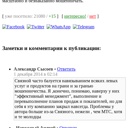
масштабно и безнаказанно мошенничать.
[
уже посетило: 21080 /
+15
]
[
интересно!
/
нет
]
Заметки и комментарии к публикации:
Александр Сысоев
•
Ответить
1 декабря 2014 в 02:14
Связной часто балуется навязыванием всяких левых
услуг и продуктов на грани и за гранью
мошенничества. Я ,конечно, понимаю, наверху у них
"эффективный менеджмент", выполнение и
перевыполнение планов продаж и показателей, но для
себя я эту компанию закрыл навсегда. Проблемы у
автора больше из-за Связного, нежели , чем МТС, хотя
и те молодцы
Нарожный Андрей
•
Ответить