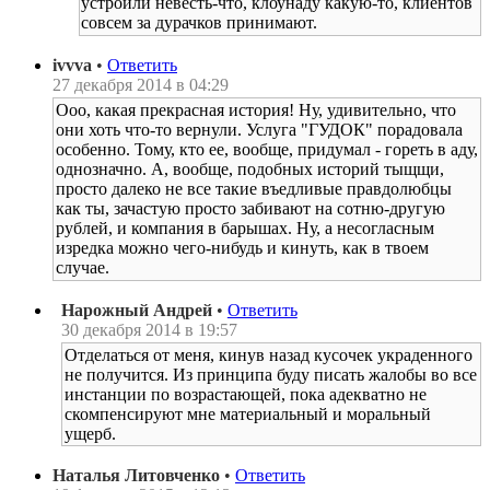
устроили невесть-что, клоунаду какую-то, клиентов
совсем за дурачков принимают.
ivvva
•
Ответить
27 декабря 2014 в 04:29
Ооо, какая прекрасная история! Ну, удивительно, что
они хоть что-то вернули. Услуга "ГУДОК" порадовала
особенно. Тому, кто ее, вообще, придумал - гореть в аду,
однозначно. А, вообще, подобных историй тыщщи,
просто далеко не все такие въедливые правдолюбцы
как ты, зачастую просто забивают на сотню-другую
рублей, и компания в барышах. Ну, а несогласным
изредка можно чего-нибудь и кинуть, как в твоем
случае.
Нарожный Андрей
•
Ответить
30 декабря 2014 в 19:57
Отделаться от меня, кинув назад кусочек украденного
не получится. Из принципа буду писать жалобы во все
инстанции по возрастающей, пока адекватно не
скомпенсируют мне материальный и моральный
ущерб.
Наталья Литовченко
•
Ответить