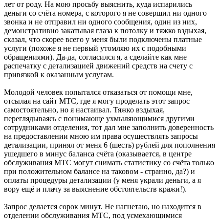
лет от роду. На мою просьбу выяснить, куда испарились
деньги со счёта номера, с которого я не совершил ни одного
звонка и не отправил ни одного сообщения, один из них,
демонстративно закатывая глаза к потолку и тяжко вздыхая,
сказал, что скорее всего у меня были подключены платные
услуги (похоже я не первый утомляю их с подобными
обращениями). Да-да, согласился я, а сделайте как мне
распечатку с детализацией движений средств на счету с
привязкой к оказанным услугам.
Молодой человек попытался отказаться от помощи мне,
отсылая на сайт МТС, где я могу проделать этот запрос
самостоятельно, но я настаивал. Тяжко вздыхая,
переглядываясь с понимающе ухмыляющимися другими
сотрудниками отделения, тот дал мне заполнить доверенность
на предоставлении мною им права осуществлять запросы
детализации, принял от меня 6 (шесть) рублей для пополнения
ушедшего в минус баланса счёта (оказывается, в центре
обслуживания МТС могут снимать статистику со счёта только
при положительном балансе на таковом - странно, да?) и
оплаты процедуры детализации (у меня украли деньги, а я
вору ещё и плачу за выяснение обстоятельств кражи!).
Запрос делается сорок минут. Не нагнетаю, но находится в
отделении обслуживания МТС, под усмехающимися