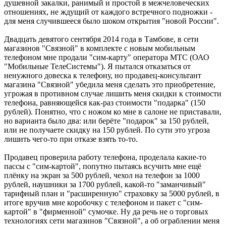
душевной закалки, ранимый и простой в межчеловеческих
отношениях, не ждущий от каждого встречного подножки -
для меня случившееся было шоком открытия "новой России".
Двадцать девятого сентября 2014 года в Тамбове, в сети
магазинов "Связной" в комплекте с новым мобильным
телефоном мне продали "сим-карту" оператора МТС (ОАО
"Мобильные ТелеСистемы"). Я пытался отказаться от
ненужного довеска к телефону, но продавец-консультант
магазина "Связной" убедила меня сделать это приобретение,
угрожая в противном случае лишить меня скидки к стоимости
телефона, равняющейся как-раз стоимости "подарка" (150
рублей). Понятно, что с ножом ко мне в салоне не приставали,
но варианта было два: или берёте "подарок" за 150 рублей,
или не получаете скидку на 150 рублей. По сути это угроза
лишить чего-то при отказе взять то-то.
Продавец проверила работу телефона, проделала какие-то
пассы с "сим-картой", попутно пытаясь всучить мне ещё
плёнку на экран за 500 рублей, чехол на телефон за 1000
рублей, наушники за 1700 рублей, какой-то "заманчивый"
тарифный план и "расширенную" страховку за 5000 рублей, в
итоге вручив мне коробочку с телефоном и пакет с "сим-
картой" в "фирменной" сумочке. Ну да речь не о торговых
технологиях сети магазинов "Связной", а об ограблении меня