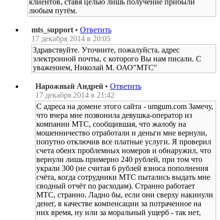
клиентов, ставя целью лишь получение прибыли
любым путём.
mts_support
•
Ответить
17 декабря 2014 в 20:05
Здравствуйте. Уточните, пожалуйста, адрес
электронной почты, с которого Вы нам писали. С
уважением, Николай М. ОАО"МТС"
Нарожный Андрей
•
Ответить
17 декабря 2014 в 21:42
С адреса на домене этого сайта - umgum.com Замечу,
что вчера мне позвонила девушка-оператор из
компании МТС, сообщившая, что жалобу на
мошенничество отработали и деньги мне вернули,
попутно отключив все платные услуги. Я проверил
счета обеих проблемных номеров и обнаружил, что
вернули лишь примерно 240 рублей, при том что
украли 300 (не считая 6 рублей взноса пополнения
счёта, когда сотрудники МТС пытались выдать мне
сводный отчёт по расходам). Странно работает
МТС, странно. Ладно бы, если они сверху накинули
денег, в качестве компенсации за потраченное на
них время, ну или за моральный ущерб - так нет,