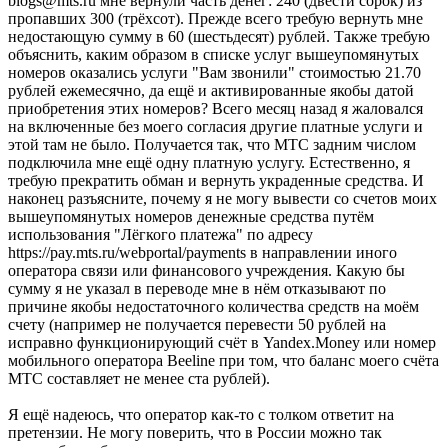
blogs@mts.ru мне вернули часть денег: 240 (двести сорок) из
пропавших 300 (трёхсот). Прежде всего требую вернуть мне
недостающую сумму в 60 (шестьдесят) рублей. Также требую
объяснить, каким образом в списке услуг вышеупомянутых
номеров оказались услуги "Вам звонили" стоимостью 21.70
рублей ежемесячно, да ещё и активированные якобы датой
приобретения этих номеров? Всего месяц назад я жаловался
на включенные без моего согласия другие платные услуги и
этой там не было. Получается так, что МТС задним числом
подключила мне ещё одну платную услугу. Естественно, я
требую прекратить обман и вернуть украденные средства. И
наконец разъясните, почему я не могу вывести со счетов моих
вышеупомянутых номеров денежные средства путём
использования "Лёгкого платежа" по адресу
https://pay.mts.ru/webportal/payments в направлении иного
оператора связи или финансового учреждения. Какую бы
сумму я не указал в переводе мне в нём отказывают по
причине якобы недостаточного количества средств на моём
счету (например не получается перевести 50 рублей на
исправно функционирующий счёт в Yandex.Money или номер
мобильного оператора Beeline при том, что баланс моего счёта
МТС составляет не менее ста рублей).
Я ещё надеюсь, что оператор как-то с толком ответит на
претензии. Не могу поверить, что в России можно так