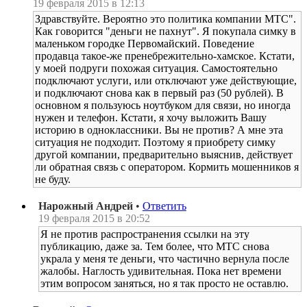
19 февраля 2015 в 12:13
Здравствуйте. Вероятно это политика компании МТС".
Как говорится "деньги не пахнут". Я покупала симку в
маленьком городке Первомайский. Поведение
продавца такое-же пренебрежительно-хамское. Кстати,
у моей подруги похожая ситуация. Самостоятельно
подключают услуги, или отключают уже действующие,
и подключают снова как в первый раз (50 рублей). В
основном я пользуюсь ноутбуком для связи, но иногда
нужен и телефон. Кстати, я хочу выложить Вашу
историю в одноклассники. Вы не против? А мне эта
ситуация не подходит. Поэтому я приобрету симку
другой компании, предварительно выяснив, действует
ли обратная связь с оператором. Кормить мошенников я
не буду.
Нарожный Андрей
•
Ответить
19 февраля 2015 в 20:52
Я не против распространения ссылки на эту
публикацию, даже за. Тем более, что МТС снова
украла у меня те деньги, что частично вернула после
жалобы. Наглость удивительная. Пока нет времени
этим вопросом заняться, но я так просто не оставлю.