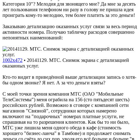
Категория 10"? Мелодия для звонящего мне? Да мне за десять
лет пользования телефоном ни разу в голову не пришла идея
проиграть кому-то мелодию, тем более платить за это деньги!
Заказываю детализацию оказанных услуг связи за весь период
активности номера. Получаю табличку расходов совершенно
непонятных наименований:
1002x472
•
20141129. МТС. Снимок экрана с детализацией
оказанных услуг.
Кто-то видит в приведённой выше детализации запись о хотя-
бы одном звонке? Я нет. А за что деньги взяты?
С моей точки зрения компания МТС (ОАО "Мобильные
ТелеСистемы") меня ограбила на 156 (сто пятьдесят шесть)
российских рублей. Возможно в сговоре с компанией сети
магазинов "Связной", сотрудники которых намерено
включают на "подарочных" номерах платные услуги, не
спрашивая на то разрешения клиентов. Как бы то ни было,
МТС уже лишила меня одного обеда в кафе (стоимость
хорошего "бизнес-ланча" в Тамбове) и продолжает снимать
деньги со счёта до сих пор, уводя его всё больше и больше "в