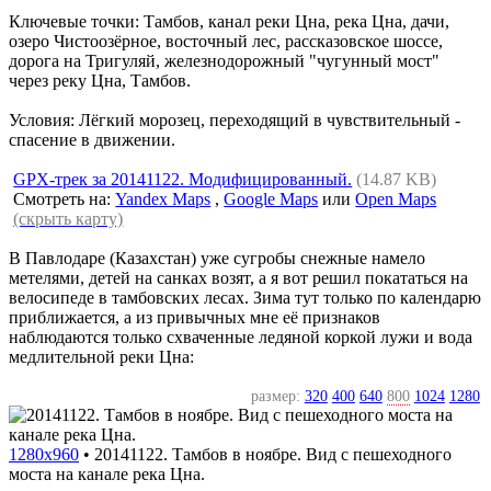
Ключевые точки: Тамбов, канал реки Цна, река Цна, дачи,
озеро Чистоозёрное, восточный лес, рассказовское шоссе,
дорога на Тригуляй, железнодорожный "чугунный мост"
через реку Цна, Тамбов.
Условия: Лёгкий морозец, переходящий в чувствительный -
спасение в движении.
GPX-трек за 20141122. Модифицированный.
(14.87 KB)
Смотреть на:
Yandex Maps
,
Google Maps
или
Open Maps
(скрыть карту)
В Павлодаре (Казахстан) уже сугробы снежные намело
метелями, детей на санках возят, а я вот решил покататься на
велосипеде в тамбовских лесах. Зима тут только по календарю
приближается, а из привычных мне её признаков
наблюдаются только схваченные ледяной коркой лужи и вода
медлительной реки Цна:
размер:
320
400
640
800
1024
1280
1280x960
•
20141122. Тамбов в ноябре. Вид с пешеходного
моста на канале река Цна.