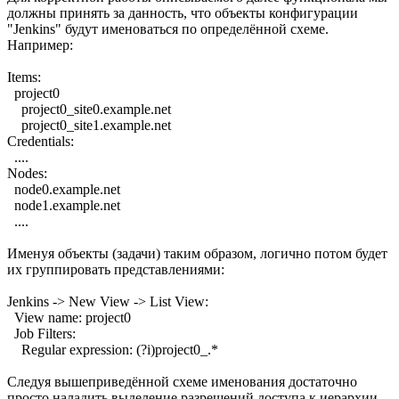
должны принять за данность, что объекты конфигурации
"Jenkins" будут именоваться по определённой схеме.
Например:
Items:
project0
project0_site0.example.net
project0_site1.example.net
Credentials:
....
Nodes:
node0.example.net
node1.example.net
....
Именуя объекты (задачи) таким образом, логично потом будет
их группировать представлениями:
Jenkins -> New View -> List View:
View name: project0
Job Filters:
Regular expression: (?i)project0_.*
Следуя вышеприведённой схеме именования достаточно
просто наладить выделение разрешений доступа к иерархии