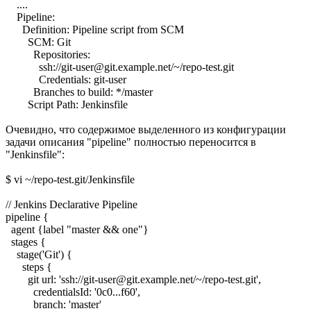
....
Pipeline:
Definition: Pipeline script from SCM
SCM: Git
Repositories:
ssh://git-user@git.example.net/~/repo-test.git
Credentials: git-user
Branches to build: */master
Script Path: Jenkinsfile
Очевидно, что содержимое выделенного из конфигурации
задачи описания "pipeline" полностью переносится в
"Jenkinsfile":
$ vi ~/repo-test.git/Jenkinsfile
// Jenkins Declarative Pipeline
pipeline {
agent {label "master && one"}
stages {
stage('Git') {
steps {
git url: 'ssh://git-user@git.example.net/~/repo-test.git',
credentialsId: '0c0...f60',
branch: 'master'