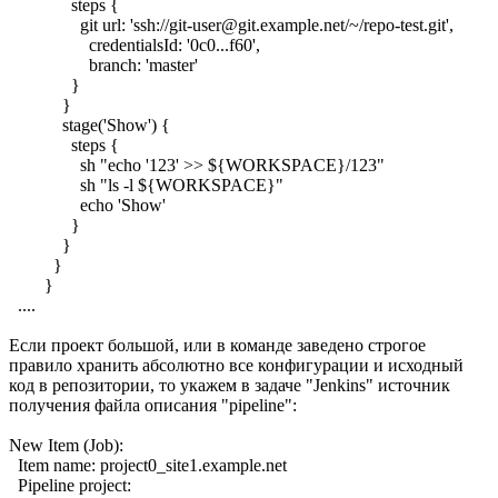
steps {
git url: 'ssh://git-user@git.example.net/~/repo-test.git',
credentialsId: '0c0...f60',
branch: 'master'
}
}
stage('Show') {
steps {
sh "echo '123' >> ${WORKSPACE}/123"
sh "ls -l ${WORKSPACE}"
echo 'Show'
}
}
}
}
....
Если проект большой, или в команде заведено строгое
правило хранить абсолютно все конфигурации и исходный
код в репозитории, то укажем в задаче "Jenkins" источник
получения файла описания "pipeline":
New Item (Job):
Item name: project0_site1.example.net
Pipeline project: