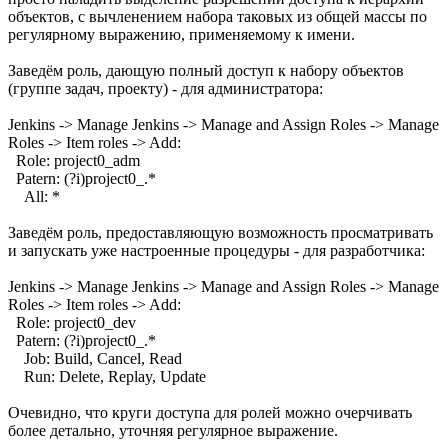
объектов, с вычленением набора таковых из общей массы по
регулярному выражению, применяемому к имени.
Заведём роль, дающую полный доступ к набору объектов
(группе задач, проекту) - для администратора:
Jenkins -> Manage Jenkins -> Manage and Assign Roles -> Manage
Roles -> Item roles -> Add:
Role: project0_adm
Patern: (?i)project0_.*
All: *
Заведём роль, предоставляющую возможность просматривать
и запускать уже настроенные процедуры - для разработчика:
Jenkins -> Manage Jenkins -> Manage and Assign Roles -> Manage
Roles -> Item roles -> Add:
Role: project0_dev
Patern: (?i)project0_.*
Job: Build, Cancel, Read
Run: Delete, Replay, Update
Очевидно, что круги доступа для ролей можно очерчивать
более детально, уточняя регулярное выражение.