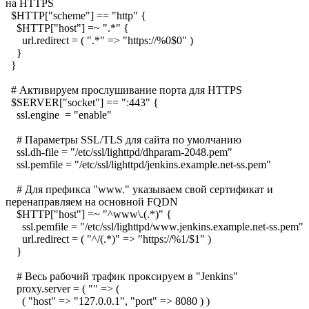
на HTTPS
$HTTP["scheme"] == "http" {
$HTTP["host"] =~ ".*" {
url.redirect = ( ".*" => "https://%0$0" )
}
}
# Активируем прослушивание порта для HTTPS
$SERVER["socket"] == ":443" {
ssl.engine = "enable"
# Параметры SSL/TLS для сайта по умолчанию
ssl.dh-file = "/etc/ssl/lighttpd/dhparam-2048.pem"
ssl.pemfile = "/etc/ssl/lighttpd/jenkins.example.net-ss.pem"
# Для префикса "www." указываем свой сертификат и
перенаправляем на основной FQDN
$HTTP["host"] =~ "^www\.(.*)" {
ssl.pemfile = "/etc/ssl/lighttpd/www.jenkins.example.net-ss.pem"
url.redirect = ( "^/(.*)" => "https://%1/$1" )
}
# Весь рабочий трафик проксируем в "Jenkins"
proxy.server = ( "" => (
( "host" => "127.0.0.1", "port" => 8080 ) )