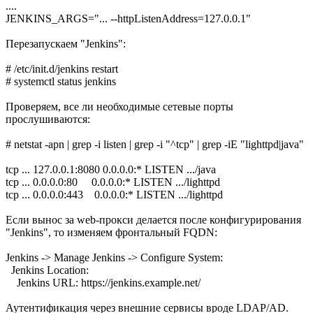
....
JENKINS_ARGS="... --httpListenAddress=127.0.0.1"
Перезапускаем "Jenkins":
# /etc/init.d/jenkins restart
# systemctl status jenkins
Проверяем, все ли необходимые сетевые порты
прослушиваются:
# netstat -apn | grep -i listen | grep -i "^tcp" | grep -iE "lighttpd|java"
tcp ... 127.0.0.1:8080 0.0.0.0:* LISTEN .../java
tcp ... 0.0.0.0:80 0.0.0.0:* LISTEN .../lighttpd
tcp ... 0.0.0.0:443 0.0.0.0:* LISTEN .../lighttpd
Если вынос за web-прокси делается после конфигурирования
"Jenkins", то изменяем фронтальный FQDN:
Jenkins -> Manage Jenkins -> Configure System:
Jenkins Location:
Jenkins URL: https://jenkins.example.net/
Аутентификация через внешние сервисы вроде LDAP/AD.