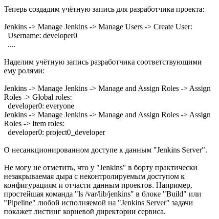
Теперь создадим учётную запись для разработчика проекта:
Jenkins -> Manage Jenkins -> Manage Users -> Create User:
Username: developer0
....
Наделим учётную запись разработчика соответствующими
ему ролями:
Jenkins -> Manage Jenkins -> Manage and Assign Roles -> Assign
Roles -> Global roles:
developer0: everyone
Jenkins -> Manage Jenkins -> Manage and Assign Roles -> Assign
Roles -> Item roles:
developer0: project0_developer
О несанкционированном доступе к данным "Jenkins Server".
Не могу не отметить, что у "Jenkins" в борту практически
незакрываемая дыра с неконтролируемым доступом к
конфигурациям и отчасти данным проектов. Например,
простейшая команда "ls /var/lib/jenkins" в блоке "Build" или
"Pipeline" любой исполняемой на "Jenkins Server" задачи
покажет листинг корневой директории сервиса.