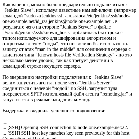
Как вариант, можно было предварительно подключиться к
"Jenkins Slave", используя известные нам ssh-ключи (например
командой "sudo -u jenkins ssh -i /usr/local/etc/jenkins/.ssh/node-
one.example.net/id_rsa jenkins@node-one.example.net", в
результате чего на стороне "Jenkins Server" в файле
"/var/lib/jenkins/.ssh/known_hosts" добавилась бы строка с
типом используемого для шифрования алгоритмом и
открытым ключём "ноды", что позволило бы использовать
защиту от атак "man-in-the-middle" для соединения сервера с
клиентом типа "Known hosts file Verification Strategy" - но это
несколько менее удобно, так как требует действий в
командной строке несущего сервера.
По звершению настройки подключения к "Jenkins Slave"
велим запустить агента, после чего "Jenkins Server"
соединиться с целевой "нодой" по SSH, загрузит туда
посредством SFTP исполняемый файл агента "remoting.jar" и
запустит его в режиме ожидания команд.
Выдержка из журнала успешного подключения:
....
... [SSH] Opening SSH connection to node-one.example.net:22.
... [SSH] SSH host key matches key seen previously for this host.
Connection will be allowed.