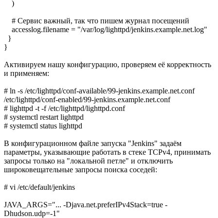
)
# Сервис важный, так что пишем журнал посещений
accesslog.filename = "/var/log/lighttpd/jenkins.example.net.log"
}
}
Активируем нашу конфигурацию, проверяем её корректность
и применяем:
# ln -s /etc/lighttpd/conf-available/99-jenkins.example.net.conf
/etc/lighttpd/conf-enabled/99-jenkins.example.net.conf
# lighttpd -t -f /etc/lighttpd/lighttpd.conf
# systemctl restart lighttpd
# systemctl status lighttpd
В конфигурационном файле запуска "Jenkins" задаём
параметры, указывающие работать в стеке TCPv4, принимать
запросы только на "локальной петле" и отключить
широковещательные запросы поиска соседей:
# vi /etc/default/jenkins
JAVA_ARGS="... -Djava.net.preferIPv4Stack=true -
Dhudson.udp=-1"