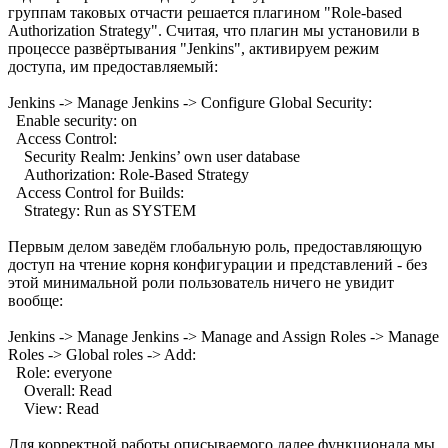
группам таковых отчасти решается плагином "Role-based
Authorization Strategy". Считая, что плагин мы установили в
процессе развёртывания "Jenkins", активируем режим
доступа, им предоставляемый:
Jenkins -> Manage Jenkins -> Configure Global Security:
Enable security: on
Access Control:
Security Realm: Jenkins’ own user database
Authorization: Role-Based Strategy
Access Control for Builds:
Strategy: Run as SYSTEM
Первым делом заведём глобальную роль, предоставляющую
доступ на чтение корня конфигурации и представлений - без
этой минимальной роли пользователь ничего не увидит
вообще:
Jenkins -> Manage Jenkins -> Manage and Assign Roles -> Manage
Roles -> Global roles -> Add:
Role: everyone
Overall: Read
View: Read
Для корректной работы описываемого далее функционала мы