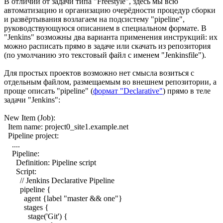
В отличии от задачи типа "Freestyle", здесь мы всю
автоматизацию и организацию очерёдности процедур сборки
и развёртывания возлагаем на подсистему "pipeline",
руководствующуюся описанием в специальном формате. В
"Jenkins" возможны два варианта применения инструкций: их
можно расписать прямо в задаче или скачать из репозитория
(по умолчанию это текстовый файл с именем "Jenkinsfile").
Для простых проектов возможно нет смысла возиться с
отдельным файлом, размещаемым во внешнем репозитории, а
проще описать "pipeline" (
формат "Declarative"
) прямо в теле
задачи "Jenkins":
New Item (Job):
Item name: project0_site1.example.net
Pipeline project:
....
Pipeline:
Definition: Pipeline script
Script:
// Jenkins Declarative Pipeline
pipeline {
agent {label "master && one"}
stages {
stage('Git') {