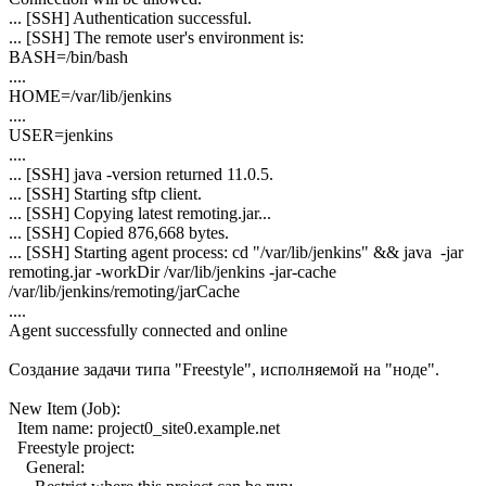
... [SSH] Authentication successful.
... [SSH] The remote user's environment is:
BASH=/bin/bash
....
HOME=/var/lib/jenkins
....
USER=jenkins
....
... [SSH] java -version returned 11.0.5.
... [SSH] Starting sftp client.
... [SSH] Copying latest remoting.jar...
... [SSH] Copied 876,668 bytes.
... [SSH] Starting agent process: cd "/var/lib/jenkins" && java -jar
remoting.jar -workDir /var/lib/jenkins -jar-cache
/var/lib/jenkins/remoting/jarCache
....
Agent successfully connected and online
Создание задачи типа "Freestyle", исполняемой на "ноде".
New Item (Job):
Item name: project0_site0.example.net
Freestyle project:
General: