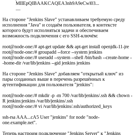
MIIEpQIBAAKCAQEA3nh9A9eCwl03...
....
На стороне "Jenkins Slave" устанавливаем требуемую среду
исполнения "Java" и создаём пользователя, в контексте
которого будут исполняться задачи и обеспечиваем
возможность подключения с его SSH-ключём:
root@node-one:/# apt-get update && apt-get install openjdk-11-jre
root@node-one:/# groupadd --force --system jenkins
root@node-one:/# useradd --system --shell /bin/bash --create-home -
-home-dir /var/lib/jenkins --gid jenkins jenkins
На стороне "Jenkins Slave" добавляем "открытый ключ" из
пары созданных выше в перечень разрешённых к
аутентификации для пользователя "jenkins":
root@node-one:/# mkdir -p -m 700 /var/lib/jenkins/.ssh && chown -
R jenkins:jenkins /var/lib/jenkins/.ssh
root@node-one:/# vi /var/lib/jenkins/.ssh/authorized_keys
ssh-rsa AAA...cA5 User "jenkins" for node "node-
one.example.net".
Теперь настроим подключение "Jenkins Server" к "Jenkins