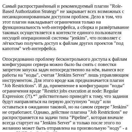
Самый распространённый и рекомендуемый плагин "Role-
Based Authorization Strategy" не закрывает всех возможных с
несанкционированным доступом проблем. Дело в том, что
этот плагин накладывает ограничения только на
функциональность web-интерфейса, а сборка и развёртывание
таковых осуществляется в контексте единого пользователя
несущей операционной системы "jenkins", что позволяет с
лёгкостью получить доступ к файлам других проектов "под
капотом" web-интерфейса.
Опосредованно проблему бесконтрольного доступа к файлам
конфигурации сервера можно было бы снять с повестки
запретом запуска задач непосредственно на нём, вынеся все
работы на "ноды", считая "Jenkins Server" лишь управляющим
инструментом. Для этого вроде как предназначается плагин
"Job Restrictions". И да, применение в конфигурации "ноды"
ограничения вроде "Restrict jobs execution at node: Regular
Expression: (?!).*" действительно приведёт к тому, что задания
будут направляться на первую доступную "ноду" или
оставаться в ожидании таковой, но на самом сервере "Jenkins"
не отработают. Однако, действие плагина "Job Restrictions" не
распространяется на задачи типа "Pipeline", которая вначале
всегда стартует на "Jenkins Server" и только после этого по
желанию может быть отправлена на произвольную "ноду" - а