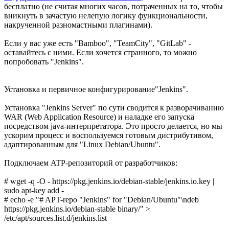
бесплатно (не считая многих часов, потраченных на то, чтобы
вникнуть в зачастую нелепую логику функциональности,
накрученной разномастными плагинами).
Если у вас уже есть "Bamboo", "TeamCity", "GitLab" -
оставайтесь с ними. Если хочется странного, то можно
попробовать "Jenkins".
Установка и первичное конфигурирование"Jenkins".
Установка "Jenkins Server" по сути сводится к разворачиванию
WAR (Web Application Resource) и наладке его запуска
посредством java-интерпретатора. Это просто делается, но мы
ускорим процесс и воспользуемся готовым дистрибутивом,
адаптированным для "Linux Debian/Ubuntu".
Подключаем ATP-репозиторий от разработчиков:
# wget -q -O - https://pkg.jenkins.io/debian-stable/jenkins.io.key |
sudo apt-key add -
# echo -e "# APT-repo "Jenkins" for "Debian/Ubuntu"\ndeb
https://pkg.jenkins.io/debian-stable binary/" >
/etc/apt/sources.list.d/jenkins.list