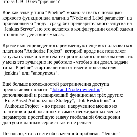
что за CI/CD без "pipeline"?
Кое-как задачу типа "Pipeline" можно загнать с помощью
корявого функционала плагина "Node and Label parameter" на
произвольную "ноду" сразу, без предварительного запуска на
"Jenkins Server", но это делается в конфигурации самой задачи,
что лишает действие смысла.
Кроме вышеприведённого рекомендуют ещё воспользоваться
плагином "Authorize Project", который вроде как позволяет
запускать задачи в контексте произвольного пользователя - но
у меня это вульгарно не работало - чтобы я ни делал, задачи
типа "Pipeline" стартовали или от имени пользователя
"jenkins" или "anonymous".
Ещё больше возможностей разграничения доступа
предоставляет плагин "
Job and Node ownership
",
дополняющий и расширяющий функционал трёх других:
"Role-Based Authorization Strategy", "Job Restrictions" и
"Authorize Project" - но правда, накрученное месиво из
плагинов и разбросанных в самых неожиданных местах
параметров простейшую задачу глобальной блокировки
доступа к данным сервиса так и не решает.
Печально, что в свете обозначенной проблемы "Jenkins"