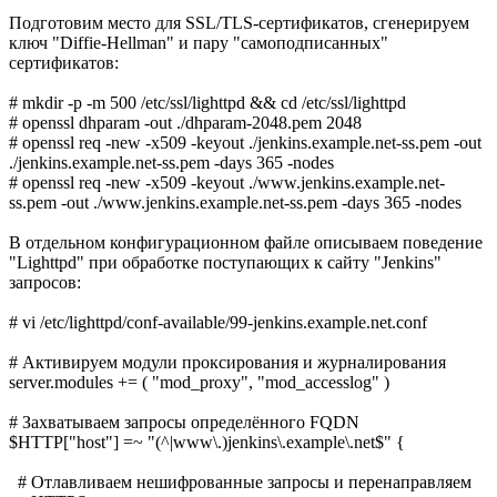
Подготовим место для SSL/TLS-сертификатов, сгенерируем
ключ "Diffie-Hellman" и пару "самоподписанных"
сертификатов:
# mkdir -p -m 500 /etc/ssl/lighttpd && cd /etc/ssl/lighttpd
# openssl dhparam -out ./dhparam-2048.pem 2048
# openssl req -new -x509 -keyout ./jenkins.example.net-ss.pem -out
./jenkins.example.net-ss.pem -days 365 -nodes
# openssl req -new -x509 -keyout ./www.jenkins.example.net-
ss.pem -out ./www.jenkins.example.net-ss.pem -days 365 -nodes
В отдельном конфигурационном файле описываем поведение
"Lighttpd" при обработке поступающих к сайту "Jenkins"
запросов:
# vi /etc/lighttpd/conf-available/99-jenkins.example.net.conf
# Активируем модули проксирования и журналирования
server.modules += ( "mod_proxy", "mod_accesslog" )
# Захватываем запросы определённого FQDN
$HTTP["host"] =~ "(^|www\.)jenkins\.example\.net$" {
# Отлавливаем нешифрованные запросы и перенаправляем