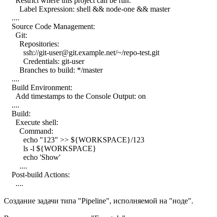
Restrict where this project can be run:
Label Expression: shell && node-one && master
....
Source Code Management:
Git:
Repositories:
ssh://git-user@git.example.net/~/repo-test.git
Credentials: git-user
Branches to build: */master
....
Build Environment:
Add timestamps to the Console Output: on
....
Build:
Execute shell:
Command:
echo "123" >> ${WORKSPACE}/123
ls -l ${WORKSPACE}
echo 'Show'
....
Post-build Actions:
....
Создание задачи типа "Pipeline", исполняемой на "ноде".