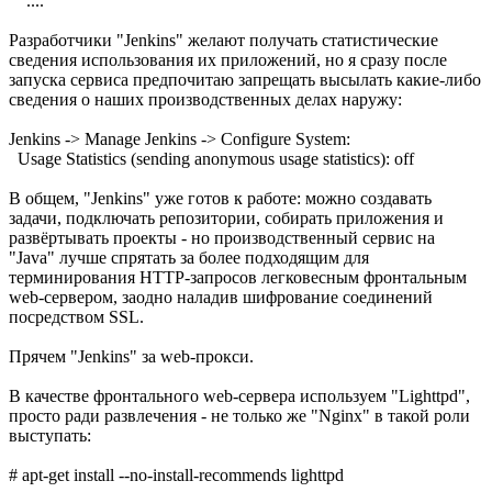
....
Разработчики "Jenkins" желают получать статистические
сведения использования их приложений, но я сразу после
запуска сервиса предпочитаю запрещать высылать какие-либо
сведения о наших производственных делах наружу:
Jenkins -> Manage Jenkins -> Configure System:
Usage Statistics (sending anonymous usage statistics): off
В общем, "Jenkins" уже готов к работе: можно создавать
задачи, подключать репозитории, собирать приложения и
развёртывать проекты - но производственный сервис на
"Java" лучше спрятать за более подходящим для
терминирования HTTP-запросов легковесным фронтальным
web-сервером, заодно наладив шифрование соединений
посредством SSL.
Прячем "Jenkins" за web-прокси.
В качестве фронтального web-сервера используем "Lighttpd",
просто ради развлечения - не только же "Nginx" в такой роли
выступать:
# apt-get install --no-install-recommends lighttpd