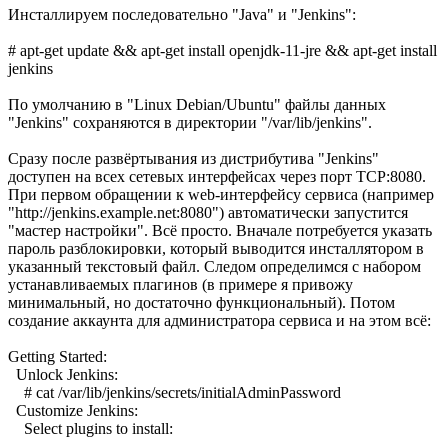
Инсталлируем последовательно "Java" и "Jenkins":
# apt-get update && apt-get install openjdk-11-jre && apt-get install
jenkins
По умолчанию в "Linux Debian/Ubuntu" файлы данных
"Jenkins" сохраняются в директории "/var/lib/jenkins".
Сразу после развёртывания из дистрибутива "Jenkins"
доступен на всех сетевых интерфейсах через порт TCP:8080.
При первом обращении к web-интерфейсу сервиса (например
"http://jenkins.example.net:8080") автоматически запустится
"мастер настройки". Всё просто. Вначале потребуется указать
пароль разблокировки, который выводится инсталлятором в
указанный текстовый файл. Следом определимся с набором
устанавливаемых плагинов (в примере я привожу
минимальный, но достаточно функциональный). Потом
создание аккаунта для администратора сервиса и на этом всё:
Getting Started:
Unlock Jenkins:
# cat /var/lib/jenkins/secrets/initialAdminPassword
Customize Jenkins:
Select plugins to install:
....