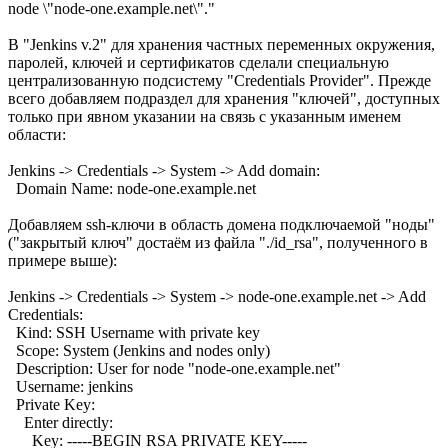
node \"node-one.example.net\"."
В "Jenkins v.2" для хранения частных переменных окружения,
паролей, ключей и сертификатов сделали специальную
централизованную подсистему "Credentials Provider". Прежде
всего добавляем подраздел для хранения "ключей", доступных
только при явном указании на связь с указанным именем
области:
Jenkins -> Credentials -> System -> Add domain:
Domain Name: node-one.example.net
Добавляем ssh-ключи в область домена подключаемой "ноды"
("закрытый ключ" достаём из файла "./id_rsa", полученного в
примере выше):
Jenkins -> Credentials -> System -> node-one.example.net -> Add
Credentials:
Kind: SSH Username with private key
Scope: System (Jenkins and nodes only)
Description: User for node "node-one.example.net"
Username: jenkins
Private Key:
Enter directly:
Key: -----BEGIN RSA PRIVATE KEY-----