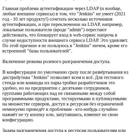
Главная проблема аутентификации через LDAP (и вообще,
любые внешние сервисы) в том, что "Jenkins" не умеет (2021
год - 10 лет продукту!) сочетать несколько источников
аутентификации, и при переключении на LDAP, например,
локальные пользователи (вроде "admin") перестают
действовать, что блокирует вход в web-сервис напрочь в
случае недоступности внешнего сервиса LDAP. Это удивляет.
По этой причине я не пользуюсь в "Jenkins" ничем, кроме его
встроенной "базы пользователей".
Включение режима ролевого разграничения доступа.
В конфигурации по умолчанию сразу после развёртывания из
дистрибутива "Jenkins" позволяет всем и всё. Для тестового
стенда или команды их пары-тройки разработчиков это
удобно, но на предприятии с десятками сотрудников,
группами работающих над не связанными между собой
программными продуктами, тестируемыми и публикуемыми
на множестве серверов, доступ к ресурсам без ограничений
неминуемо приведёт к проблемам - кто-нибудь случайно
нажмёт не ту кнопку или, запутавшись, изменит не свою
конфигурацию.
Задача разграничения доступа к ресурсам пользователям или