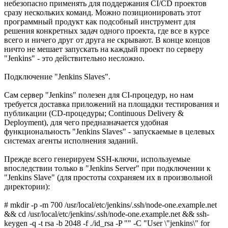
небезопасно применять для поддержания CI/CD проектов
сразу нескольких команд. Можно позиционировать этот
программный продукт как подсобный инструмент для
решения конкретных задач одного проекта, где все в курсе
всего и ничего друг от друга не скрывают. В конце концов
ничто не мешает запускать на каждый проект по серверу
"Jenkins" - это действительно несложно.
Подключение "Jenkins Slaves".
Сам сервер "Jenkins" полезен для CI-процедур, но нам
требуется доставка приложений на площадки тестирования и
публикации (CD-процедуры; Continuous Delivery &
Deployment), для чего предназначается удобная
функциональность "Jenkins Slaves" - запускаемые в целевых
системах агенты исполнения заданий.
Прежде всего генерируем SSH-ключи, используемые
впоследствии только в "Jenkins Server" при подключении к
"Jenkins Slave" (для простоты сохраняем их в произвольной
директории):
# mkdir -p -m 700 /usr/local/etc/jenkins/.ssh/node-one.example.net
&& cd /usr/local/etc/jenkins/.ssh/node-one.example.net && ssh-
keygen -q -t rsa -b 2048 -f ./id_rsa -P "" -C "User \"jenkins\" for