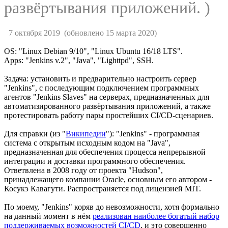
развёртывания приложений. )
7 октября 2019
(обновлено 15 марта 2020)
OS: "Linux Debian 9/10", "Linux Ubuntu 16/18 LTS".
Apps: "Jenkins v.2", "Java", "Lighttpd", SSH.
Задача: установить и предварительно настроить сервер
"Jenkins", с последующим подключением программных
агентов "Jenkins Slaves" на серверах, предназначенных для
автоматизированного развёртывания приложений, а также
протестировать работу пары простейших CI/CD-сценариев.
Для справки (из "
Википедии
"): "Jenkins" - программная
система с открытым исходным кодом на "Java",
предназначенная для обеспечения процесса непрерывной
интеграции и доставки программного обеспечения.
Ответвлена в 2008 году от проекта "Hudson",
принадлежащего компании Oracle, основным его автором -
Косукэ Кавагути. Распространяется под лицензией MIT.
По моему, "Jenkins" коряв до невозможности, хотя формально
на данный момент в нём
реализован наиболее богатый набор
поддерживаемых возможностей CI/CD
, и это совершенно