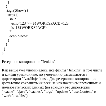
}
}
stage('Show') {
steps {
sh '''
echo '123' >> ${WORKSPACE}/123
ls -l ${WORKSPACE}
'''
echo 'Show'
}
}
}
}
Резервное копирование "Jenkins".
Как выше уже упоминалось, все файлы "Jenkins", в том числе
и конфигурационные, по умолчанию размещаются в
директории "/var/lib/jenkins". Для резервного копирования
достаточно сохранить их всех, за исключением временных и
пользовательских данных (на вскидку это директории
".cache", ".java", "caches", "logs", "updates", "userContent" и
"workflow-libs").