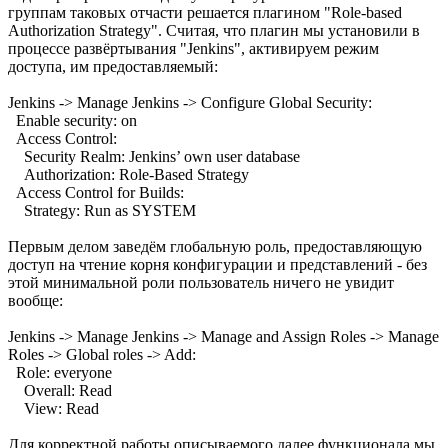
группам таковых отчасти решается плагином "Role-based
Authorization Strategy". Считая, что плагин мы установили в
процессе развёртывания "Jenkins", активируем режим
доступа, им предоставляемый:
Jenkins -> Manage Jenkins -> Configure Global Security:
Enable security: on
Access Control:
Security Realm: Jenkins’ own user database
Authorization: Role-Based Strategy
Access Control for Builds:
Strategy: Run as SYSTEM
Первым делом заведём глобальную роль, предоставляющую
доступ на чтение корня конфигурации и представлений - без
этой минимальной роли пользователь ничего не увидит
вообще:
Jenkins -> Manage Jenkins -> Manage and Assign Roles -> Manage
Roles -> Global roles -> Add:
Role: everyone
Overall: Read
View: Read
Для корректной работы описываемого далее функционала мы