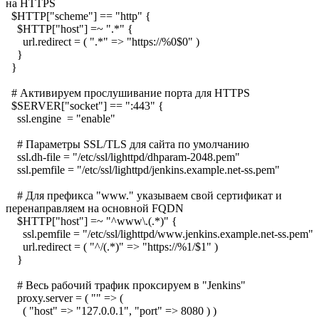
на HTTPS
$HTTP["scheme"] == "http" {
$HTTP["host"] =~ ".*" {
url.redirect = ( ".*" => "https://%0$0" )
}
}
# Активируем прослушивание порта для HTTPS
$SERVER["socket"] == ":443" {
ssl.engine = "enable"
# Параметры SSL/TLS для сайта по умолчанию
ssl.dh-file = "/etc/ssl/lighttpd/dhparam-2048.pem"
ssl.pemfile = "/etc/ssl/lighttpd/jenkins.example.net-ss.pem"
# Для префикса "www." указываем свой сертификат и
перенаправляем на основной FQDN
$HTTP["host"] =~ "^www\.(.*)" {
ssl.pemfile = "/etc/ssl/lighttpd/www.jenkins.example.net-ss.pem"
url.redirect = ( "^/(.*)" => "https://%1/$1" )
}
# Весь рабочий трафик проксируем в "Jenkins"
proxy.server = ( "" => (
( "host" => "127.0.0.1", "port" => 8080 ) )