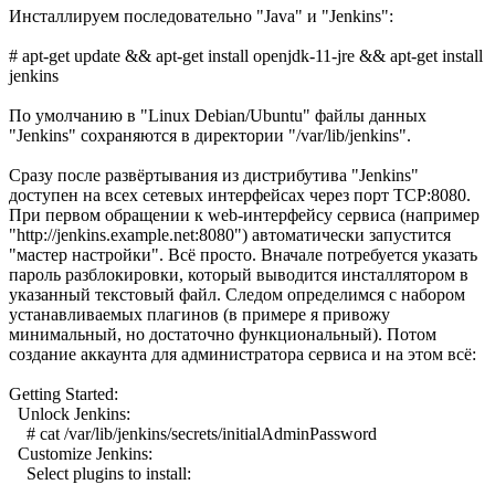
Инсталлируем последовательно "Java" и "Jenkins":
# apt-get update && apt-get install openjdk-11-jre && apt-get install
jenkins
По умолчанию в "Linux Debian/Ubuntu" файлы данных
"Jenkins" сохраняются в директории "/var/lib/jenkins".
Сразу после развёртывания из дистрибутива "Jenkins"
доступен на всех сетевых интерфейсах через порт TCP:8080.
При первом обращении к web-интерфейсу сервиса (например
"http://jenkins.example.net:8080") автоматически запустится
"мастер настройки". Всё просто. Вначале потребуется указать
пароль разблокировки, который выводится инсталлятором в
указанный текстовый файл. Следом определимся с набором
устанавливаемых плагинов (в примере я привожу
минимальный, но достаточно функциональный). Потом
создание аккаунта для администратора сервиса и на этом всё:
Getting Started:
Unlock Jenkins:
# cat /var/lib/jenkins/secrets/initialAdminPassword
Customize Jenkins:
Select plugins to install:
....