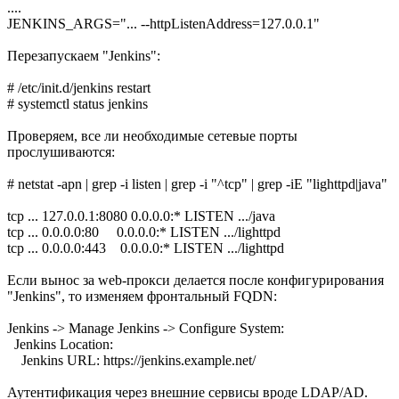
....
JENKINS_ARGS="... --httpListenAddress=127.0.0.1"
Перезапускаем "Jenkins":
# /etc/init.d/jenkins restart
# systemctl status jenkins
Проверяем, все ли необходимые сетевые порты
прослушиваются:
# netstat -apn | grep -i listen | grep -i "^tcp" | grep -iE "lighttpd|java"
tcp ... 127.0.0.1:8080 0.0.0.0:* LISTEN .../java
tcp ... 0.0.0.0:80 0.0.0.0:* LISTEN .../lighttpd
tcp ... 0.0.0.0:443 0.0.0.0:* LISTEN .../lighttpd
Если вынос за web-прокси делается после конфигурирования
"Jenkins", то изменяем фронтальный FQDN:
Jenkins -> Manage Jenkins -> Configure System:
Jenkins Location:
Jenkins URL: https://jenkins.example.net/
Аутентификация через внешние сервисы вроде LDAP/AD.