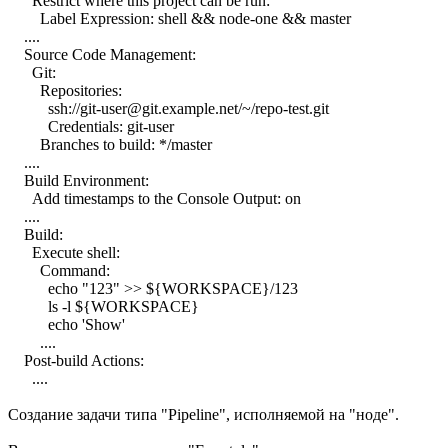
Restrict where this project can be run:
Label Expression: shell && node-one && master
....
Source Code Management:
Git:
Repositories:
ssh://git-user@git.example.net/~/repo-test.git
Credentials: git-user
Branches to build: */master
....
Build Environment:
Add timestamps to the Console Output: on
....
Build:
Execute shell:
Command:
echo "123" >> ${WORKSPACE}/123
ls -l ${WORKSPACE}
echo 'Show'
....
Post-build Actions:
....
Создание задачи типа "Pipeline", исполняемой на "ноде".