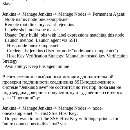
Slave":
Jenkins -> Manage Jenkins -> Manage Nodes -> Permanent Agent:
Node name: node-one.example.net
Remote root directory: /var/lib/jenkins
Labels: shell node-one master
Usage: Only build jobs with label expressions matching this node
Launch method: Launch agent via SSH
Host: node-one.example.net
Credentials: jenkins (User for node "node-one.example.net")
Host Key Verification Strategy: Manuality trusted key Verification
Strategy
Availability: Keep this agent online
В соответствии с выбранным методом дополнительной
проверки подлинности соединения SSH-подключение к
системе "Jenkins Slave" не состоится до тех пор, пока мы не
подтвердим доверие к полученному от удалённого сетевого
узла "fingerprint"-у:
Jenkins -> Manage Jenkins -> Manage Nodes -> node-
one.example.net -> Trust SSH Host Key:
Do you want to trust the SSH Host Key with fingerprint ... for
future connections to this host? yes