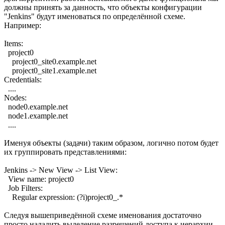
должны принять за данность, что объекты конфигурации
"Jenkins" будут именоваться по определённой схеме.
Например:
Items:
project0
project0_site0.example.net
project0_site1.example.net
Credentials:
....
Nodes:
node0.example.net
node1.example.net
....
Именуя объекты (задачи) таким образом, логично потом будет
их группировать представлениями:
Jenkins -> New View -> List View:
View name: project0
Job Filters:
Regular expression: (?i)project0_.*
Следуя вышеприведённой схеме именования достаточно
просто наладить выделение разрешений доступа к иерархии