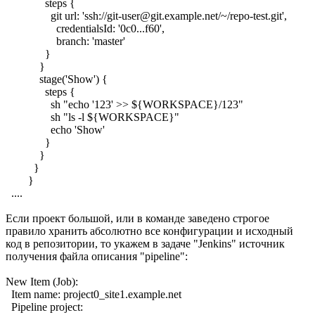
steps {
git url: 'ssh://git-user@git.example.net/~/repo-test.git',
credentialsId: '0c0...f60',
branch: 'master'
}
}
stage('Show') {
steps {
sh "echo '123' >> ${WORKSPACE}/123"
sh "ls -l ${WORKSPACE}"
echo 'Show'
}
}
}
}
....
Если проект большой, или в команде заведено строгое
правило хранить абсолютно все конфигурации и исходный
код в репозитории, то укажем в задаче "Jenkins" источник
получения файла описания "pipeline":
New Item (Job):
Item name: project0_site1.example.net
Pipeline project: