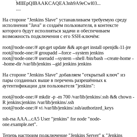
MIIEpQIBAAKCAQEA3nh9A9eCwl03...
....
На стороне "Jenkins Slave" устанавливаем требуемую среду
исполнения "Java" и создаём пользователя, в контексте
которого будут исполняться задачи и обеспечиваем
возможность подключения с его SSH-ключём:
root@node-one:/# apt-get update && apt-get install openjdk-11-jre
root@node-one:/# groupadd --force --system jenkins
root@node-one:/# useradd --system --shell /bin/bash --create-home -
-home-dir /var/lib/jenkins --gid jenkins jenkins
На стороне "Jenkins Slave" добавляем "открытый ключ" из
пары созданных выше в перечень разрешённых к
аутентификации для пользователя "jenkins":
root@node-one:/# mkdir -p -m 700 /var/lib/jenkins/.ssh && chown -
R jenkins:jenkins /var/lib/jenkins/.ssh
root@node-one:/# vi /var/lib/jenkins/.ssh/authorized_keys
ssh-rsa AAA...cA5 User "jenkins" for node "node-
one.example.net".
Теперь настроим подключение "Jenkins Server" к "Jenkins