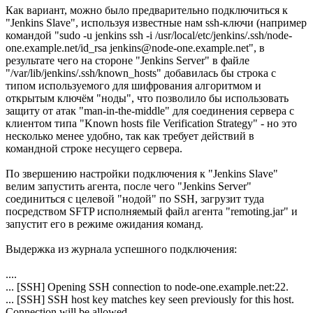
Как вариант, можно было предварительно подключиться к
"Jenkins Slave", используя известные нам ssh-ключи (например
командой "sudo -u jenkins ssh -i /usr/local/etc/jenkins/.ssh/node-
one.example.net/id_rsa jenkins@node-one.example.net", в
результате чего на стороне "Jenkins Server" в файле
"/var/lib/jenkins/.ssh/known_hosts" добавилась бы строка с
типом используемого для шифрования алгоритмом и
открытым ключём "ноды", что позволило бы использовать
защиту от атак "man-in-the-middle" для соединения сервера с
клиентом типа "Known hosts file Verification Strategy" - но это
несколько менее удобно, так как требует действий в
командной строке несущего сервера.
По звершению настройки подключения к "Jenkins Slave"
велим запустить агента, после чего "Jenkins Server"
соединиться с целевой "нодой" по SSH, загрузит туда
посредством SFTP исполняемый файл агента "remoting.jar" и
запустит его в режиме ожидания команд.
Выдержка из журнала успешного подключения:
....
... [SSH] Opening SSH connection to node-one.example.net:22.
... [SSH] SSH host key matches key seen previously for this host.
Connection will be allowed.