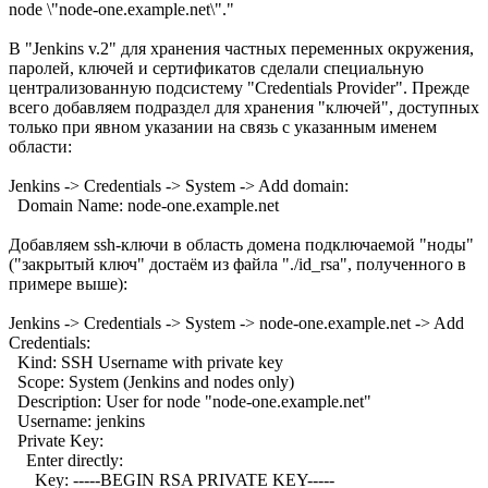
node \"node-one.example.net\"."
В "Jenkins v.2" для хранения частных переменных окружения,
паролей, ключей и сертификатов сделали специальную
централизованную подсистему "Credentials Provider". Прежде
всего добавляем подраздел для хранения "ключей", доступных
только при явном указании на связь с указанным именем
области:
Jenkins -> Credentials -> System -> Add domain:
Domain Name: node-one.example.net
Добавляем ssh-ключи в область домена подключаемой "ноды"
("закрытый ключ" достаём из файла "./id_rsa", полученного в
примере выше):
Jenkins -> Credentials -> System -> node-one.example.net -> Add
Credentials:
Kind: SSH Username with private key
Scope: System (Jenkins and nodes only)
Description: User for node "node-one.example.net"
Username: jenkins
Private Key:
Enter directly:
Key: -----BEGIN RSA PRIVATE KEY-----