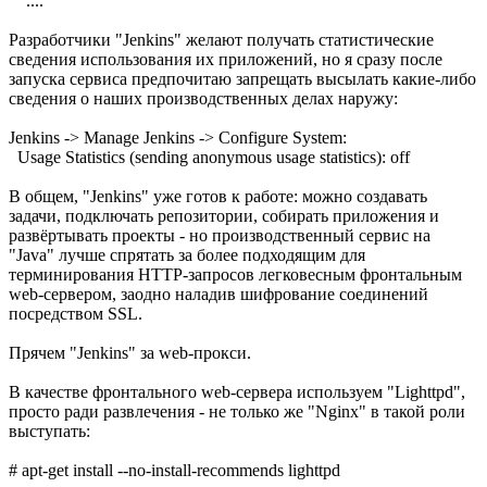
....
Разработчики "Jenkins" желают получать статистические
сведения использования их приложений, но я сразу после
запуска сервиса предпочитаю запрещать высылать какие-либо
сведения о наших производственных делах наружу:
Jenkins -> Manage Jenkins -> Configure System:
Usage Statistics (sending anonymous usage statistics): off
В общем, "Jenkins" уже готов к работе: можно создавать
задачи, подключать репозитории, собирать приложения и
развёртывать проекты - но производственный сервис на
"Java" лучше спрятать за более подходящим для
терминирования HTTP-запросов легковесным фронтальным
web-сервером, заодно наладив шифрование соединений
посредством SSL.
Прячем "Jenkins" за web-прокси.
В качестве фронтального web-сервера используем "Lighttpd",
просто ради развлечения - не только же "Nginx" в такой роли
выступать:
# apt-get install --no-install-recommends lighttpd