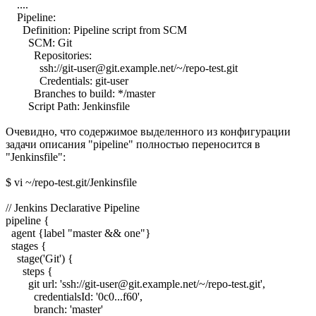
....
Pipeline:
Definition: Pipeline script from SCM
SCM: Git
Repositories:
ssh://git-user@git.example.net/~/repo-test.git
Credentials: git-user
Branches to build: */master
Script Path: Jenkinsfile
Очевидно, что содержимое выделенного из конфигурации
задачи описания "pipeline" полностью переносится в
"Jenkinsfile":
$ vi ~/repo-test.git/Jenkinsfile
// Jenkins Declarative Pipeline
pipeline {
agent {label "master && one"}
stages {
stage('Git') {
steps {
git url: 'ssh://git-user@git.example.net/~/repo-test.git',
credentialsId: '0c0...f60',
branch: 'master'