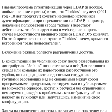
Главная проблема аутентификации через LDAP (и вообще,
любые внешние сервисы) в том, что "Jenkins" не умеет (2021
год - 10 лет продукту!) сочетать несколько источников
аутентификации, и при переключении на LDAP, например,
локальные пользователи (вроде "admin") перестают
действовать, что блокирует вход в web-сервис напрочь в
случае недоступности внешнего сервиса LDAP. Это удивляет.
По этой причине я не пользуюсь в "Jenkins" ничем, кроме его
встроенной "базы пользователей".
Включение режима ролевого разграничения доступа.
В конфигурации по умолчанию сразу после развёртывания из
дистрибутива "Jenkins" позволяет всем и всё. Для тестового
стенда или команды их пары-тройки разработчиков это
удобно, но на предприятии с десятками сотрудников,
группами работающих над не связанными между собой
программными продуктами, тестируемыми и публикуемыми
на множестве серверов, доступ к ресурсам без ограничений
неминуемо приведёт к проблемам - кто-нибудь случайно
нажмёт не ту кнопку или, запутавшись, изменит не свою
конфигурацию.
Задача разграничения доступа к ресурсам пользователям или