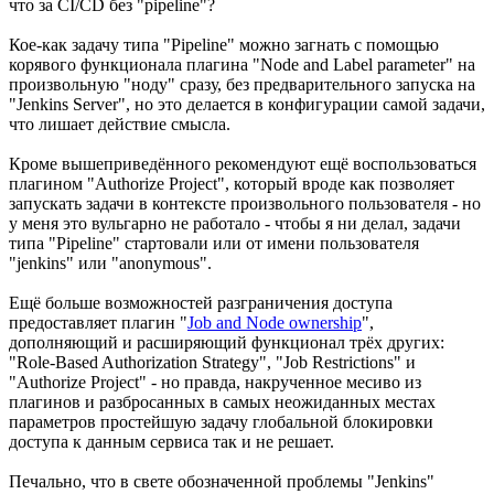
что за CI/CD без "pipeline"?
Кое-как задачу типа "Pipeline" можно загнать с помощью
корявого функционала плагина "Node and Label parameter" на
произвольную "ноду" сразу, без предварительного запуска на
"Jenkins Server", но это делается в конфигурации самой задачи,
что лишает действие смысла.
Кроме вышеприведённого рекомендуют ещё воспользоваться
плагином "Authorize Project", который вроде как позволяет
запускать задачи в контексте произвольного пользователя - но
у меня это вульгарно не работало - чтобы я ни делал, задачи
типа "Pipeline" стартовали или от имени пользователя
"jenkins" или "anonymous".
Ещё больше возможностей разграничения доступа
предоставляет плагин "
Job and Node ownership
",
дополняющий и расширяющий функционал трёх других:
"Role-Based Authorization Strategy", "Job Restrictions" и
"Authorize Project" - но правда, накрученное месиво из
плагинов и разбросанных в самых неожиданных местах
параметров простейшую задачу глобальной блокировки
доступа к данным сервиса так и не решает.
Печально, что в свете обозначенной проблемы "Jenkins"