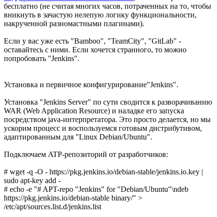
бесплатно (не считая многих часов, потраченных на то, чтобы
вникнуть в зачастую нелепую логику функциональности,
накрученной разномастными плагинами).
Если у вас уже есть "Bamboo", "TeamCity", "GitLab" -
оставайтесь с ними. Если хочется странного, то можно
попробовать "Jenkins".
Установка и первичное конфигурирование"Jenkins".
Установка "Jenkins Server" по сути сводится к разворачиванию
WAR (Web Application Resource) и наладке его запуска
посредством java-интерпретатора. Это просто делается, но мы
ускорим процесс и воспользуемся готовым дистрибутивом,
адаптированным для "Linux Debian/Ubuntu".
Подключаем ATP-репозиторий от разработчиков:
# wget -q -O - https://pkg.jenkins.io/debian-stable/jenkins.io.key |
sudo apt-key add -
# echo -e "# APT-repo "Jenkins" for "Debian/Ubuntu"\ndeb
https://pkg.jenkins.io/debian-stable binary/" >
/etc/apt/sources.list.d/jenkins.list