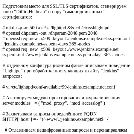
Подготовим место для SSL/TLS-сертификатов, сгенерируем
ключ "Diffie-Hellman" и пару "самоподписанных"
сертификатов:
# mkdir -p -m 500 /etc/ssl/lighttpd && cd /etc/ssl/lighttpd
# openssl dhparam -out ./dhparam-2048.pem 2048
# openssl req -new -x509 -keyout ./jenkins.example.net-ss.pem -out
./jenkins.example.net-ss.pem -days 365 -nodes
# openssl req -new -x509 -keyout ./www.jenkins.example.net-
ss.pem -out ./www.jenkins.example.net-ss.pem -days 365 -nodes
В отдельном конфигурационном файле описываем поведение
"Lighttpd" при обработке поступающих к сайту "Jenkins"
запросов:
# vi /etc/lighttpd/conf-available/99-jenkins.example.net.conf
# Активируем модули проксирования и журналирования
server.modules += ( "mod_proxy", "mod_accesslog" )
# Захватываем запросы определённого FQDN
$HTTP["host"] =~ "(^|www\.)jenkins\.example\.net$" {
# Отлавливаем нешифрованные запросы и перенаправляем