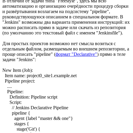
В отличии от задачи типа "Freestyle", здесь мы всю
автоматизацию и организацию очерёдности процедур сборки
и развёртывания возлагаем на подсистему "pipeline",
руководствующуюся описанием в специальном формате. В
"Jenkins" возможны два варианта применения инструкций: их
можно расписать прямо в задаче или скачать из репозитория
(по умолчанию это текстовый файл с именем "Jenkinsfile").
Для простых проектов возможно нет смысла возиться с
отдельным файлом, размещаемым во внешнем репозитории, а
проще описать "pipeline" (
формат "Declarative"
) прямо в теле
задачи "Jenkins":
New Item (Job):
Item name: project0_site1.example.net
Pipeline project:
....
Pipeline:
Definition: Pipeline script
Script:
// Jenkins Declarative Pipeline
pipeline {
agent {label "master && one"}
stages {
stage('Git') {