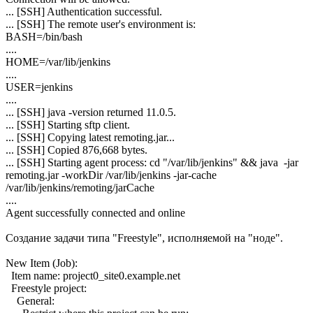
... [SSH] Authentication successful.
... [SSH] The remote user's environment is:
BASH=/bin/bash
....
HOME=/var/lib/jenkins
....
USER=jenkins
....
... [SSH] java -version returned 11.0.5.
... [SSH] Starting sftp client.
... [SSH] Copying latest remoting.jar...
... [SSH] Copied 876,668 bytes.
... [SSH] Starting agent process: cd "/var/lib/jenkins" && java -jar
remoting.jar -workDir /var/lib/jenkins -jar-cache
/var/lib/jenkins/remoting/jarCache
....
Agent successfully connected and online
Создание задачи типа "Freestyle", исполняемой на "ноде".
New Item (Job):
Item name: project0_site0.example.net
Freestyle project:
General: