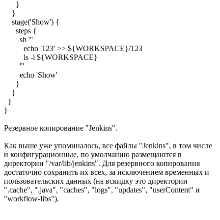
}
}
stage('Show') {
steps {
sh '''
echo '123' >> ${WORKSPACE}/123
ls -l ${WORKSPACE}
'''
echo 'Show'
}
}
}
}
Резервное копирование "Jenkins".
Как выше уже упоминалось, все файлы "Jenkins", в том числе
и конфигурационные, по умолчанию размещаются в
директории "/var/lib/jenkins". Для резервного копирования
достаточно сохранить их всех, за исключением временных и
пользовательских данных (на вскидку это директории
".cache", ".java", "caches", "logs", "updates", "userContent" и
"workflow-libs").