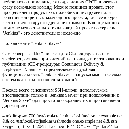
небезопасно применять для поддержания CI/CD проектов
сразу нескольких команд. Можно позиционировать этот
программный продукт как подсобный инструмент для
решения конкретных задач одного проекта, где все в курсе
всего и ничего друг от друга не скрывают. В конце концов
ничто не мешает запускать на каждый проект по серверу
"Jenkins" - это действительно несложно.
Подключение "Jenkins Slaves".
Сам сервер "Jenkins" полезен для CI-процедур, но нам
требуется доставка приложений на площадки тестирования и
публикации (CD-процедуры; Continuous Delivery &
Deployment), для чего предназначается удобная
функциональность "Jenkins Slaves" - запускаемые в целевых
системах агенты исполнения заданий.
Прежде всего генерируем SSH-ключи, используемые
впоследствии только в "Jenkins Server" при подключении к
"Jenkins Slave" (для простоты сохраняем их в произвольной
директории):
# mkdir -p -m 700 /usr/local/etc/jenkins/.ssh/node-one.example.net
&& cd /usr/local/etc/jenkins/.ssh/node-one.example.net && ssh-
keygen -q -t rsa -b 2048 -f ./id_rsa -P "" -C "User \"jenkins\" for