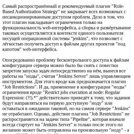
Самый распространённый и рекомендуемый плагин "Role-
Based Authorization Strategy" не закрывает всех возможных с
несанкционированным доступом проблем. Дело в том, что
этот плагин накладывает ограничения только на
функциональность web-интерфейса, а сборка и развёртывание
таковых осуществляется в контексте единого пользователя
несущей операционной системы "jenkins", что позволяет с
лёгкостью получить доступ к файлам других проектов "под
капотом" web-интерфейса.
Опосредованно проблему бесконтрольного доступа к файлам
конфигурации сервера можно было бы снять с повестки
запретом запуска задач непосредственно на нём, вынеся все
работы на "ноды", считая "Jenkins Server" лишь управляющим
инструментом. Для этого вроде как предназначается плагин
"Job Restrictions". И да, применение в конфигурации "ноды"
ограничения вроде "Restrict jobs execution at node: Regular
Expression: (?!).*" действительно приведёт к тому, что задания
будут направляться на первую доступную "ноду" или
оставаться в ожидании таковой, но на самом сервере "Jenkins"
не отработают. Однако, действие плагина "Job Restrictions" не
распространяется на задачи типа "Pipeline", которая вначале
всегда стартует на "Jenkins Server" и только после этого по
желанию может быть отправлена на произвольную "ноду" - а