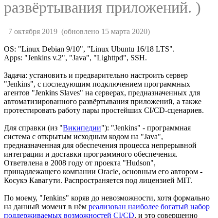
развёртывания приложений. )
7 октября 2019
(обновлено 15 марта 2020)
OS: "Linux Debian 9/10", "Linux Ubuntu 16/18 LTS".
Apps: "Jenkins v.2", "Java", "Lighttpd", SSH.
Задача: установить и предварительно настроить сервер
"Jenkins", с последующим подключением программных
агентов "Jenkins Slaves" на серверах, предназначенных для
автоматизированного развёртывания приложений, а также
протестировать работу пары простейших CI/CD-сценариев.
Для справки (из "
Википедии
"): "Jenkins" - программная
система с открытым исходным кодом на "Java",
предназначенная для обеспечения процесса непрерывной
интеграции и доставки программного обеспечения.
Ответвлена в 2008 году от проекта "Hudson",
принадлежащего компании Oracle, основным его автором -
Косукэ Кавагути. Распространяется под лицензией MIT.
По моему, "Jenkins" коряв до невозможности, хотя формально
на данный момент в нём
реализован наиболее богатый набор
поддерживаемых возможностей CI/CD
, и это совершенно