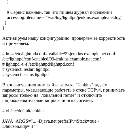
)
# Сервис важный, так что пишем журнал посещений
accesslog.filename = "/var/log/lighttpd/jenkins.example.net.log"
}
}
Активируем нашу конфигурацию, проверяем её корректность
и применяем:
# ln -s /etc/lighttpd/conf-available/99-jenkins.example.net.conf
/etc/lighttpd/conf-enabled/99-jenkins.example.net.conf
# lighttpd -t -f /etc/lighttpd/lighttpd.conf
# systemctl restart lighttpd
# systemctl status lighttpd
В конфигурационном файле запуска "Jenkins" задаём
параметры, указывающие работать в стеке TCPv4, принимать
запросы только на "локальной петле" и отключить
широковещательные запросы поиска соседей:
# vi /etc/default/jenkins
JAVA_ARGS="... -Djava.net.preferIPv4Stack=true -
Dhudson.udp=-1"