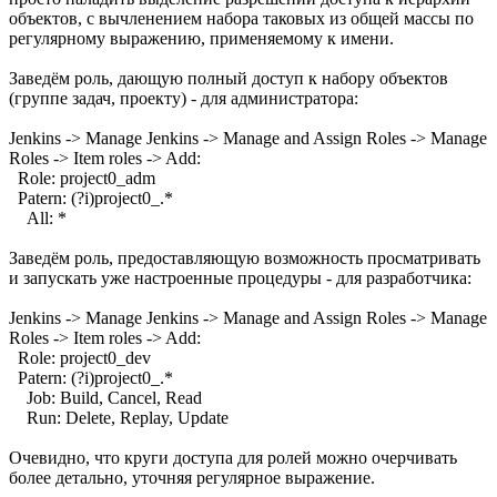
объектов, с вычленением набора таковых из общей массы по
регулярному выражению, применяемому к имени.
Заведём роль, дающую полный доступ к набору объектов
(группе задач, проекту) - для администратора:
Jenkins -> Manage Jenkins -> Manage and Assign Roles -> Manage
Roles -> Item roles -> Add:
Role: project0_adm
Patern: (?i)project0_.*
All: *
Заведём роль, предоставляющую возможность просматривать
и запускать уже настроенные процедуры - для разработчика:
Jenkins -> Manage Jenkins -> Manage and Assign Roles -> Manage
Roles -> Item roles -> Add:
Role: project0_dev
Patern: (?i)project0_.*
Job: Build, Cancel, Read
Run: Delete, Replay, Update
Очевидно, что круги доступа для ролей можно очерчивать
более детально, уточняя регулярное выражение.