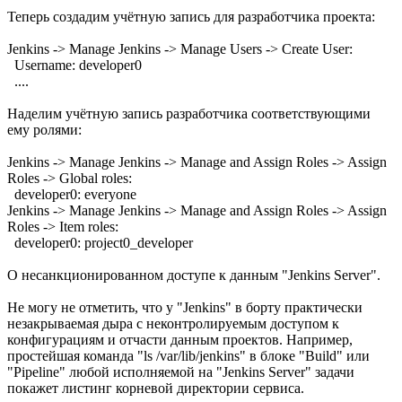
Теперь создадим учётную запись для разработчика проекта:
Jenkins -> Manage Jenkins -> Manage Users -> Create User:
Username: developer0
....
Наделим учётную запись разработчика соответствующими
ему ролями:
Jenkins -> Manage Jenkins -> Manage and Assign Roles -> Assign
Roles -> Global roles:
developer0: everyone
Jenkins -> Manage Jenkins -> Manage and Assign Roles -> Assign
Roles -> Item roles:
developer0: project0_developer
О несанкционированном доступе к данным "Jenkins Server".
Не могу не отметить, что у "Jenkins" в борту практически
незакрываемая дыра с неконтролируемым доступом к
конфигурациям и отчасти данным проектов. Например,
простейшая команда "ls /var/lib/jenkins" в блоке "Build" или
"Pipeline" любой исполняемой на "Jenkins Server" задачи
покажет листинг корневой директории сервиса.