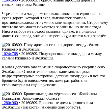
1280x960
•
20160809. Горно-степная заросшая дорога в
сопках под селом Ржищево.
Через полчаса-час движения выяснилось, что единственная
сухая дорога, которой я ехал, выгибается почти в
противоположном от нужного мне направлении. Стороннему
читателю это может показаться забавным, но не мне тогда.
Иного выбора не предоставлялось, однако, и пришлось
двигаться вперёд, уже из интереса - куда же это меня заведёт:
1024x768
•
20160809. Полузаросшая степная дорога между
сёлами Ржищево и Жолбасшы.
Кривая дорожка завела меня в скоропостижно умершее село
Жолбасшы. Относительно новые капитальные дома,
инфраструктурные постройки, детские площадки - и всё это
брошено будто одномоментно, даже разграбить на
стройматериалы ещё не успели:
1280x960
•
20160809. Брошенные дома мёртвого села
Жолбасшы (Казахстан, Акмолинская область).