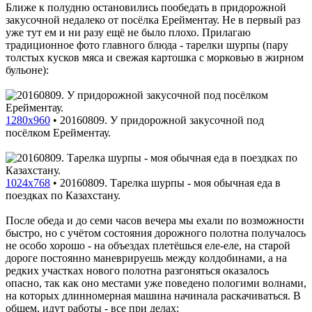
Ближе к полудню остановились пообедать в придорожной
закусочной недалеко от посёлка Ерейментау. Не в первый раз
уже тут ем и ни разу ещё не было плохо. Прилагаю
традиционное фото главного блюда - тарелки шурпы (пару
толстых кусков мяса и свежая картошка с морковью в жирном
бульоне):
1280x960
•
20160809. У придорожной закусочной под
посёлком Ерейментау.
1024x768
•
20160809. Тарелка шурпы - моя обычная еда в
поездках по Казахстану.
После обеда и до семи часов вечера мы ехали по возможности
быстро, но с учётом состояния дорожного полотна получалось
не особо хорошо - на объездах плетёшься еле-еле, на старой
дороге постоянно маневрируешь между колдобинами, а на
редких участках нового полотна разгоняться оказалось
опасно, так как оно местами уже поведено пологими волнами,
на которых длинномерная машина начинала раскачиваться. В
общем, идут работы - все при делах: