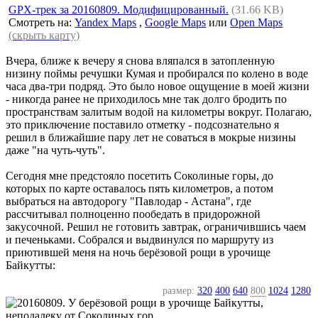
GPX-трек за 20160809. Модифицированный.
(31.66 KB)
Смотреть на:
Yandex Maps
,
Google Maps
или
Open Maps
(скрыть карту)
Вчера, ближе к вечеру я снова вляпался в затопленную
низину поймы речушки Кумая и пробирался по колено в воде
часа два-три подряд. Это было новое ощущение в моей жизни
- никогда ранее не приходилось мне так долго бродить по
пространствам залитым водой на километры вокруг. Полагаю,
это приключение поставило отметку - подсознательно я
решил в ближайшие пару лет не соваться в мокрые низины
даже "на чуть-чуть".
Сегодня мне предстояло посетить Соколиные горы, до
которых по карте оставалось пять километров, а потом
выбраться на автодорогу "Павлодар - Астана", где
рассчитывал полноценно пообедать в придорожной
закусочной. Решил не готовить завтрак, ограничившись чаем
и печеньками. Собрался и выдвинулся по маршруту из
приютившей меня на ночь берёзовой рощи в урочище
Байкутты:
размер:
320
400
640
800
1024
1280