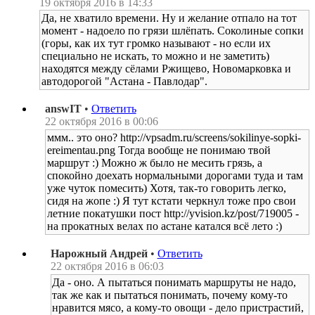
19 октября 2016 в 14:33
Да, не хватило времени. Ну и желание отпало на тот
момент - надоело по грязи шлёпать. Соколиные сопки
(горы, как их тут громко называют - но если их
специально не искать, то можно и не заметить)
находятся между сёлами Ржищево, Новомарковка и
автодорогой "Астана - Павлодар".
answIT
•
Ответить
22 октября 2016 в 00:06
ммм.. это оно? http://vpsadm.ru/screens/sokilinye-sopki-
ereimentau.png Тогда вообще не понимаю твой
маршрут :) Можно ж было не месить грязь, а
спокойно доехать нормальными дорогами туда и там
уже чуток помесить) Хотя, так-то говорить легко,
сидя на жопе :) Я тут кстати черкнул тоже про свои
летние покатушки пост http://yvision.kz/post/719005 -
на прокатных велах по астане катался всё лето :)
Нарожный Андрей
•
Ответить
22 октября 2016 в 06:03
Да - оно. А пытаться понимать маршруты не надо,
так же как и пытаться понимать, почему кому-то
нравится мясо, а кому-то овощи - дело пристрастий,