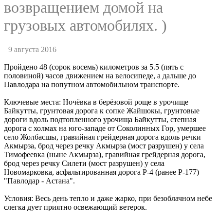
возвращением домой на
грузовых автомобилях. )
9 августа 2016
Пройдено 48 (сорок восемь) километров за 5.5 (пять с
половиной) часов движением на велосипеде, а дальше до
Павлодара на попутном автомобильном транспорте.
Ключевые места: Ночёвка в берёзовой роще в урочище
Байкутты, грунтовая дорога к сопке Жайшокы, грунтовые
дороги вдоль подтопленного урочища Байкутты, степная
дорога с холмах на юго-западе от Соколинных Гор, умершее
село Жолбасшы, гравийная грейдерная дорога вдоль речки
Акмырза, брод через речку Акмырза (мост разрушен) у села
Тимофеевка (ныне Акмырза), гравийная грейдерная дорога,
брод через речку Силети (мост разрушен) у села
Новомарковка, асфальтированная дорога P-4 (ранее P-177)
"Павлодар - Астана".
Условия: Весь день тепло и даже жарко, при безоблачном небе
слегка дует приятно освежающий ветерок.