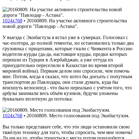
1024x768
•
20160809. На участке активного строительства
новой дороги "Павлодар - Астана".
У выезда с Экибастуза я встал уже в сумерках. Голосовал с
час-полтора, до полной темноты, но остановились только два
грузовика с прицепами, которые гнали с Чимкента в Россию
водители-курды (да-да, настоящие курды, предки которых
перешли из Турции в Азербайджан, а уже оттуда их
принудительно переселили в Казахстан во время второй
мировой войны). Первым делом они спросили, чем помочь
мне. Потом, когда я сказал, что хотел бы доехать с попутным
транспортом до Павлодара, они стали думать, куда бы
впихнуть велосипед - что было нереально с учётом того, что
арбузы занимали весь объём кузовов, будучи уложены
буквально вплотную до потолка:
1024x768
•
20160809. Место голосования под Экибастузом.
Вы только представьте себе, что эти люди остановили свою
тяжёлую технику для того, чтобы спросить, чем мне помочь!
Да им на то, чтобы тронуться с места потом понадобится