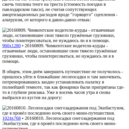
сжечь топлива тенге на триста (стоимость поездки в
павлодарском такси), не считая сопутствующих
амортизационных расходов вроде "горящего" сцепления -
альтруизм, от которого я давно-давно отвык:
960x1280
•
20160809. Чимкентские водители-курды -
отзывчивые люди, остановившие свои тяжело гружённые
грузовики, чтобы поинтересоваться, не нуждаюсь ли я в
помощи.
В общем, этим днём завершить путешествие не получилось -
пришлось уйти в ближайшие лесопосадки и там заночевать,
потренировавшись заодно устанавливать палатку в
полнейшей темноте, так как фонарики были припрятаны где-
то в глубине рюкзака. Уже в восемь часов утра я снова
выбрался из кустов на дорогу:
1024x768
•
20160810. Лесопосадки снегозадержания под
Экибастузом, где я провёл последнюю ночь своего мини-
путешествия.