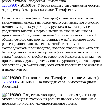
1280x960
•
20160809. У брода рядом с разрушенным мостом
через речку Акмырза, под селом Тимофеевка.
Село Тимофеевка (ныне Акмырза) - типичное поселение
высаженных некогда на голое место ссыльных поволжских
немцев, западных украинцев, русских и кавказцев, не
угодивших власти. Сверху намешано ещё не меньше от
приехавших "поднимать целину" в послевоенное время. В
общем, село до сих пор напоминает о действующем здесь
ранее организованном сельскохозяйственном и
скотоводческом производстве, которое стараниями жителей
было сделано ещё и комфортным (как человек поживший в
таких "немецких" посёлках северного Казахстана, скажу что
при толковых руководителях они по уровню достатка города
опережали). Держится ещё, хотя отток коренных его жителей
и продолжается:
1280x960
•
20160809. На площади села Тимофеевка (ныне
Акмырза).