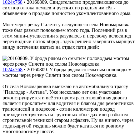
1024x768
•
20160809. Свидетельство продолжающегося до
сих пор оттока немцев и русских из родных им сёл -
объявление о продаже полностью укомплектованного дома.
Мост через речку Силети у следующего села Новомарковка
тоже был размыт половодьем этого года. Последний раз в
этом мини-путешествии я разуваюсь и перевожу велосипед
через водный поток вброд - здесь решено завершить маршрут
ввиду истечения взятых на отдых пяти дней:
1024x768
•
20160809. У брода рядом со смытым половодьем
мостом через речку Силети под селом Новомарковка.
От села Новомарковка выезжаю на автомобильную трассу
"Павлодар - Астана". Уже несколько лет она участками
реконструируется и всё это время распотрошённая дорога
является проклятьем для водителя и благом для ремонтников
трансмиссий и подвесок - сотни километров подряд
приходится трястись на грунтовых объездах или разбитом
строительной техникой старом асфальте. Ну да ничего, через
годик-другой глядишь можно будет кататься по ровному
многополосному шоссе: