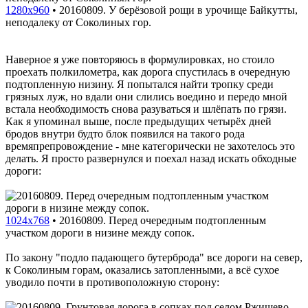
1280x960
•
20160809. У берёзовой рощи в урочище Байкутты,
неподалеку от Соколиных гор.
Наверное я уже повторяюсь в формулировках, но стоило
проехать полкилометра, как дорога спустилась в очередную
подтопленную низину. Я попытался найти тропку среди
грязных луж, но вдали они слились воедино и передо мной
встала необходимость снова разуваться и шлёпать по грязи.
Как я упоминал выше, после предыдущих четырёх дней
бродов внутри будто блок появился на такого рода
времяпрепровождение - мне категорически не захотелось это
делать. Я просто развернулся и поехал назад искать обходные
дороги:
1024x768
•
20160809. Перед очередным подтопленным
участком дороги в низине между сопок.
По закону "подло падающего бутерброда" все дороги на север,
к Соколиным горам, оказались затопленными, а всё сухое
уводило почти в противоположную сторону: