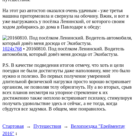
На этот раз автостоп оказался очень удачным - уже третья
машина притормозила и свернула на обочину. Вжик, и вот я
уже выгружаюсь у посёлка Ленинский, от которого своим
ходом добираюсь до дома в Павлодаре к обеду:
1024x768
•
20160810. Под посёлком Ленинский. Водитель
автомобиля, который довёз меня досюда от Экибастуза.
P.S. В качестве подведения итогов отмечу, что хоть и цели
поездки не были достигнуты даже наполовину, мне это было
нужно и полезно. Во первых получение умеренной
длительной физической нагрузки просто хорошо встряхивает
организм, не позволяя телу обрюзгнуть. Ну а во вторых, срыв
всех планов несмотря на упорное стремление к их
достижению также неплохо встряхивает психику, стимулируя
получать удовольствие здесь и сейчас, а не тогда, когда
сбудутся все задумки. В общем, мне понравилось.
Стартовая
→
Путешествия
→
Велопоездка "Ерейментау
2016"
: