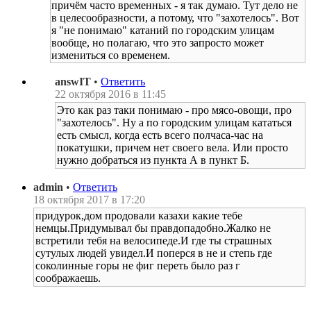
причём часто временных - я так думаю. Тут дело не
в целесообразности, а потому, что "захотелось". Вот
я "не понимаю" катаний по городским улицам
вообще, но полагаю, что это запросто может
измениться со временем.
answIT
•
Ответить
22 октября 2016 в 11:45
Это как раз таки понимаю - про мясо-овощи, про
"захотелось". Ну а по городским улицам кататься
есть смысл, когда есть всего полчаса-час на
покатушки, причем нет своего вела. Или просто
нужно добраться из пункта А в пункт Б.
admin
•
Ответить
18 октября 2017 в 17:20
придурок,дом продовали казахи какие тебе
немцы.Придумывал бы правдопадобно.Жалко не
встретили тебя на велосипеде.И где ты страшных
сутулых людей увидел.И поперся в не и степь где
соколинные горы не фиг переть было раз г
соображаешь.