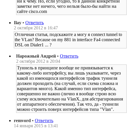
ни к чему. Но, если угодно, то в данной конкретной
заметке нет ничего, чего нельзя было-бы найти на
сайте cisco.com
Ilay
•
Ответить
2 октября 2012 в 16:47
Отличная статья, подскажите а могу я connect tunnel to
the VLan? Because on my 881 in interface Fa4 connected
DSL on Dialer1 ... ?
Нарожный Андрей
•
Ответить
2 октября 2012 в 20:04
Туннель в принципе вообще не привязывается к
какому-либо интерфейсу, вы лишь указываете, через
какой из имеющихся интерфейсов трафик туннеля
должен проходить (на случай, если схема сложна и
вариантов много). Какой именно тип интерфейса,
совершенно не важно (лично я вообще строю всю
схему исключительно на VlanX, для абстрагирования
от аппаратного обеспечения). Так что, да - туннели
можно строить поверх интерфейсов типа "Vlan".
remvord
•
Ответить
14 января 2015 в 13:41