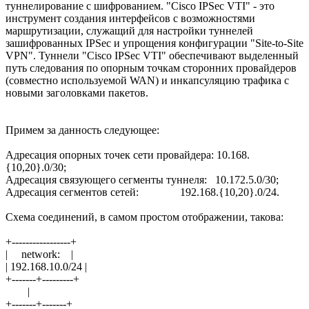
туннелирование с шифрованием. "Cisco IPSec VTI" - это
инструмент создания интерфейсов с возможностями
маршрутизации, служащий для настройки туннелей
зашифрованных IPSec и упрощения конфигурации "Site-to-Site
VPN". Туннели "Cisco IPSec VTI" обеспечивают выделенный
путь следования по опорным точкам сторонних провайдеров
(совместно используемой WAN) и инкапсуляцию трафика с
новыми заголовками пакетов.
Примем за данность следующее:
Адресация опорных точек сети провайдера: 10.168.
{10,20}.0/30;
Адресация связующего сегменты туннеля: 10.172.5.0/30;
Адресация сегментов сетей: 192.168.{10,20}.0/24.
Схема соединений, в самом простом отображении, такова:
+-----------------+
| network: |
| 192.168.10.0/24 |
+-------+---------+
|
+-------+-------+