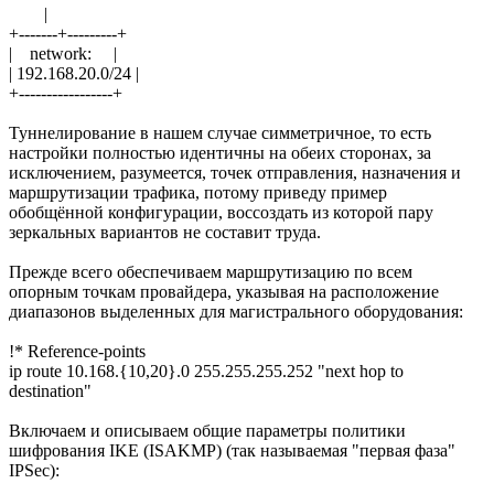
|
+-------+---------+
| network: |
| 192.168.20.0/24 |
+-----------------+
Туннелирование в нашем случае симметричное, то есть
настройки полностью идентичны на обеих сторонах, за
исключением, разумеется, точек отправления, назначения и
маршрутизации трафика, потому приведу пример
обобщённой конфигурации, воссоздать из которой пару
зеркальных вариантов не составит труда.
Прежде всего обеспечиваем маршрутизацию по всем
опорным точкам провайдера, указывая на расположение
диапазонов выделенных для магистрального оборудования:
!* Reference-points
ip route 10.168.{10,20}.0 255.255.255.252 "next hop to
destination"
Включаем и описываем общие параметры политики
шифрования IKE (ISAKMP) (так называемая "первая фаза"
IPSec):