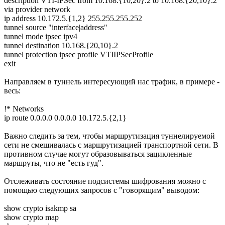
description VTI-IPSec from 10.168.{10,20}.2 to 10.168.{20,10}.2
via provider network
ip address 10.172.5.{1,2} 255.255.255.252
tunnel source "interface|address"
tunnel mode ipsec ipv4
tunnel destination 10.168.{20,10}.2
tunnel protection ipsec profile VTIIPSecProfile
exit
Направляем в туннель интересующий нас трафик, в примере -
весь:
!* Networks
ip route 0.0.0.0 0.0.0.0 10.172.5.{2,1}
Важно следить за тем, чтобы маршрутизация туннелируемой
сети не смешивалась с маршрутизацией транспортной сети. В
противном случае могут образовываться зацикленные
маршруты, что не "есть гуд".
Отслеживать состояние подсистемы шифрования можно с
помощью следующих запросов с "говорящим" выводом:
show crypto isakmp sa
show crypto map