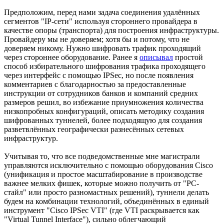
Предположим, перед нами задача соединения удалённых
сегментов "IP-сети" используя стороннего провайдера в
качестве опоры (транспорта) для построения инфраструктуры.
Провайдеру мы не доверяем; хотя бы и потому, что не
доверяем никому. Нужно шифровать трафик проходящий
через стороннее оборудование. Ранее я
описывал
простой
способ избирательного шифрования трафика проходящего
через интерфейс с помощью IPSec, но после появления
комментариев с благодарностью за предоставленные
инструкции от сотрудников банков и компаний средних
размеров решил, во избежание приумножения количества
низкопробных конфигураций, описать методику создания
шифрованных туннелей, более подходящую для создания
разветвлённых географически разнесённых сетевых
инфраструктур.
Учитывая то, что все подведомственные мне магистрали
управляются исключительно с помощью оборудования Cisco
(унификация и простое масштабирование в производстве
важнее мелких фишек, которые можно получить от "PC-
стайл" или просто разномастных решений), туннели делать
будем на комбинации технологий, объединённых в единый
инструмент "Cisco IPSec VTI" (где VTI раскрывается как
"Virtual Tunnel Interface"), сильно облегчающий