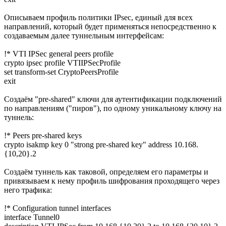
Описываем профиль политики IPsec, единый для всех
направлений, который будет применяться непосредственно к
создаваемым далее туннельным интерфейсам:
!* VTI IPSec general peers profile
crypto ipsec profile VTIIPSecProfile
set transform-set CryptoPeersProfile
exit
Создаём "pre-shared" ключи для аутентификации подключений
по направлениям ("пиров"), по одному уникальному ключу на
туннель:
!* Peers pre-shared keys
crypto isakmp key 0 "strong pre-shared key" address 10.168.
{10,20}.2
Создаём туннель как таковой, определяем его параметры и
привязываем к нему профиль шифрования проходящего через
него трафика:
!* Configuration tunnel interfaces
interface Tunnel0