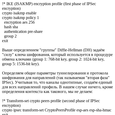
!* IKE (ISAKMP) encryption profile (first phase of IPSec
encryption)
crypto isakmp enable
crypto isakmp policy 1
encryption aes 256
hash sha
authentication pre-share
group 2
exit
Выше определением "группы" Diffie-Hellman (DH) задаём
"силу" ключа шифрования, который используется в процедуре
обмена ключами (group 1: 768-bit key, group 2: 1024-bit key,
group 5: 1536-bit key).
Определяем общие параметры туннелирования и протокола
шифрования для направлений (так называемая "вторая фаза"
IPSec). Учитывая то, что каналы однотипные, создаём единый
для всех направлений профиль. В нашем случае ничего, кроме
определения контекста как такового, мы не делаем:
!* Transform-set crypto peers profile (second phase of IPSec
encryption)
crypto ipsec transform-set CryptoPeersProfile esp-aes esp-sha-hmac
exit