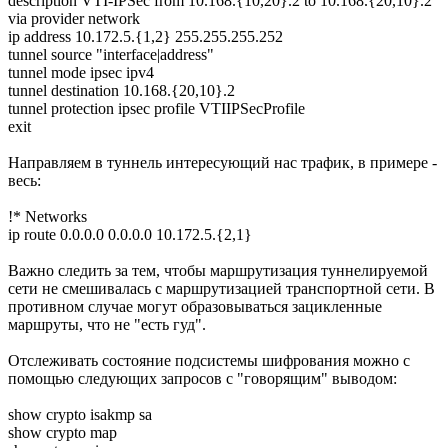
description VTI-IPSec from 10.168.{10,20}.2 to 10.168.{20,10}.2
via provider network
ip address 10.172.5.{1,2} 255.255.255.252
tunnel source "interface|address"
tunnel mode ipsec ipv4
tunnel destination 10.168.{20,10}.2
tunnel protection ipsec profile VTIIPSecProfile
exit
Направляем в туннель интересующий нас трафик, в примере -
весь:
!* Networks
ip route 0.0.0.0 0.0.0.0 10.172.5.{2,1}
Важно следить за тем, чтобы маршрутизация туннелируемой
сети не смешивалась с маршрутизацией транспортной сети. В
противном случае могут образовываться зацикленные
маршруты, что не "есть гуд".
Отслеживать состояние подсистемы шифрования можно с
помощью следующих запросов с "говорящим" выводом:
show crypto isakmp sa
show crypto map