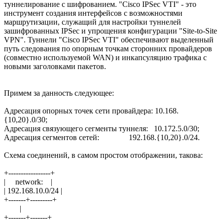
туннелирование с шифрованием. "Cisco IPSec VTI" - это
инструмент создания интерфейсов с возможностями
маршрутизации, служащий для настройки туннелей
зашифрованных IPSec и упрощения конфигурации "Site-to-Site
VPN". Туннели "Cisco IPSec VTI" обеспечивают выделенный
путь следования по опорным точкам сторонних провайдеров
(совместно используемой WAN) и инкапсуляцию трафика с
новыми заголовками пакетов.
Примем за данность следующее:
Адресация опорных точек сети провайдера: 10.168.
{10,20}.0/30;
Адресация связующего сегменты туннеля: 10.172.5.0/30;
Адресация сегментов сетей: 192.168.{10,20}.0/24.
Схема соединений, в самом простом отображении, такова:
+-----------------+
| network: |
| 192.168.10.0/24 |
+-------+---------+
|
+-------+-------+