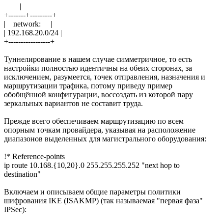
|
+-------+---------+
| network: |
| 192.168.20.0/24 |
+-----------------+
Туннелирование в нашем случае симметричное, то есть
настройки полностью идентичны на обеих сторонах, за
исключением, разумеется, точек отправления, назначения и
маршрутизации трафика, потому приведу пример
обобщённой конфигурации, воссоздать из которой пару
зеркальных вариантов не составит труда.
Прежде всего обеспечиваем маршрутизацию по всем
опорным точкам провайдера, указывая на расположение
диапазонов выделенных для магистрального оборудования:
!* Reference-points
ip route 10.168.{10,20}.0 255.255.255.252 "next hop to
destination"
Включаем и описываем общие параметры политики
шифрования IKE (ISAKMP) (так называемая "первая фаза"
IPSec):