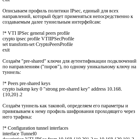
Описываем профиль политики IPsec, единый для всех
направлений, который будет применяться непосредственно к
создаваемым далее туннельным интерфейсам:
!* VTI IPSec general peers profile
crypto ipsec profile VTIIPSecProfile
set transform-set CryptoPeersProfile
exit
Создаём "pre-shared" ключи для аутентификации подключений
по направлениям ("пиров"), по одному уникальному ключу на
туннель:
!* Peers pre-shared keys
crypto isakmp key 0 "strong pre-shared key" address 10.168.
{10,20}.2
Создаём туннель как таковой, определяем его параметры и
привязываем к нему профиль шифрования проходящего через
него трафика:
!* Configuration tunnel interfaces
interface Tunnel0