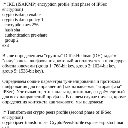
!* IKE (ISAKMP) encryption profile (first phase of IPSec
encryption)
crypto isakmp enable
crypto isakmp policy 1
encryption aes 256
hash sha
authentication pre-share
group 2
exit
Выше определением "группы" Diffie-Hellman (DH) задаём
"силу" ключа шифрования, который используется в процедуре
обмена ключами (group 1: 768-bit key, group 2: 1024-bit key,
group 5: 1536-bit key).
Определяем общие параметры туннелирования и протокола
шифрования для направлений (так называемая "вторая фаза"
IPSec). Учитывая то, что каналы однотипные, создаём единый
для всех направлений профиль. В нашем случае ничего, кроме
определения контекста как такового, мы не делаем:
!* Transform-set crypto peers profile (second phase of IPSec
encryption)
crypto ipsec transform-set CryptoPeersProfile esp-aes esp-sha-hmac
exit