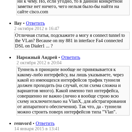
ни к чему. Но, если угодно, то в данной конкретной
заметке нет ничего, чего нельзя было-бы найти на
сайте cisco.com
Ilay
•
Ответить
2 октября 2012 в 16:47
Отличная статья, подскажите а могу я connect tunnel to
the VLan? Because on my 881 in interface Fa4 connected
DSL on Dialer1 ... ?
Нарожный Андрей
•
Ответить
2 октября 2012 в 20:04
Туннель в принципе вообще не привязывается к
какому-либо интерфейсу, вы лишь указываете, через
какой из имеющихся интерфейсов трафик туннеля
должен проходить (на случай, если схема сложна и
вариантов много). Какой именно тип интерфейса,
совершенно не важно (лично я вообще строю всю
схему исключительно на VlanX, для абстрагирования
от аппаратного обеспечения). Так что, да - туннели
можно строить поверх интерфейсов типа "Vlan".
remvord
•
Ответить
14 января 2015 в 13:41