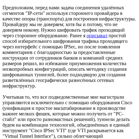
Предположим, перед нами задача соединения удалённых
сегментов "IP-сети" используя стороннего провайдера в
качестве опоры (транспорта) для построения инфраструктуры.
Провайдеру мы не доверяем; хотя бы и потому, что не
доверяем никому. Нужно шифровать трафик проходящий
через стороннее оборудование. Ранее я
описывал
простой
способ избирательного шифрования трафика проходящего
через интерфейс с помощью IPSec, но после появления
комментариев с благодарностью за предоставленные
инструкции от сотрудников банков и компаний средних
размеров решил, во избежание приумножения количества
низкопробных конфигураций, описать методику создания
шифрованных туннелей, более подходящую для создания
разветвлённых географически разнесённых сетевых
инфраструктур.
Учитывая то, что все подведомственные мне магистрали
управляются исключительно с помощью оборудования Cisco
(унификация и простое масштабирование в производстве
важнее мелких фишек, которые можно получить от "PC-
стайл" или просто разномастных решений), туннели делать
будем на комбинации технологий, объединённых в единый
инструмент "Cisco IPSec VTI" (где VTI раскрывается как
"Virtual Tunnel Interface"), сильно облегчающий