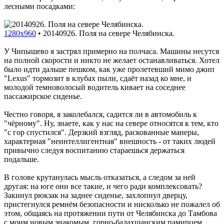
лесными посадками:
1280x960
•
20140926. Поля на севере Челябинска.
У Чипышево я застрял примерно на полчаса. Машины несутся
на полной скорости и никто не желает останавливаться. Хотел
было идти дальше пешком, как уже пролетевший мимо джип
"Lexus" тормозит в клубах пыли, сдаёт назад ко мне, и
молодой темноволосый водитель кивает на соседнее
пассажирское сиденье.
Честно говоря, я заколебался, садится ли в автомобиль к
"чёрному". Ну, знаете, как у нас на севере относятся к тем, кто
"с гор спустился". Дерзкий взгляд, раскованные манеры,
характерная "неинтеллигентная" внешность - от таких людей
привычно следуя воспитанию стараешься держаться
подальше.
В голове крутанулась мысль отказаться, а следом за ней
другая: на юге они все такие, и чего ради комплексовать?
Закинул рюкзак на заднее сиденье, захлопнул дверцу,
пристегнулся ремнём безопасности и нисколько не пожалел об
этом, общаясь на протяжении пути от Челябинска до Тамбова
с моим новым знакомым, горно-бадахшанским памирцем,