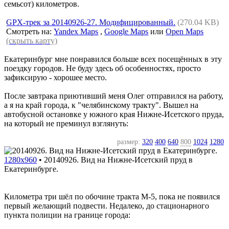
семьсот) километров.
GPX-трек за 20140926-27. Модифицированный.
(270.04 KB)
Смотреть на:
Yandex Maps
,
Google Maps
или
Open Maps
(скрыть карту)
Екатеринбург мне понравился больше всех посещённых в эту
поездку городов. Не буду здесь об особенностях, просто
зафиксирую - хорошее место.
После завтрака приютивший меня Олег отправился на работу,
а я на край города, к "челябинскому тракту". Вышел на
автобусной остановке у южного края Нижне-Исетского пруда,
на который не преминул взглянуть:
размер:
320
400
640
800
1024
1280
1280x960
•
20140926. Вид на Нижне-Исетский пруд в
Екатеринбурге.
Километра три шёл по обочине тракта M-5, пока не появился
первый желающий подвести. Недалеко, до стационарного
пункта полиции на границе города: