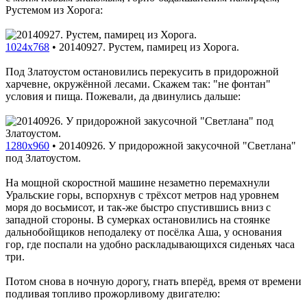
Рустемом из Хорога:
1024x768
•
20140927. Рустем, памирец из Хорога.
Под Златоустом остановились перекусить в придорожной
харчевне, окружённой лесами. Скажем так: "не фонтан"
условия и пища. Пожевали, да двинулись дальше:
1280x960
•
20140926. У придорожной закусочной "Светлана"
под Златоустом.
На мощной скоростной машине незаметно перемахнули
Уральские горы, вспорхнув с трёхсот метров над уровнем
моря до восьмисот, и так-же быстро спустившись вниз с
западной стороны. В сумерках остановились на стоянке
дальнобойщиков неподалеку от посёлка Аша, у основания
гор, где поспали на удобно раскладывающихся сиденьях часа
три.
Потом снова в ночную дорогу, гнать вперёд, время от времени
подливая топливо прожорливому двигателю: