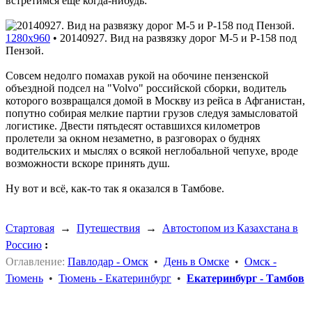
встретимся ещё когда-нибудь:
1280x960
•
20140927. Вид на развязку дорог M-5 и P-158 под
Пензой.
Совсем недолго помахав рукой на обочине пензенской
объездной подсел на "Volvo" российской сборки, водитель
которого возвращался домой в Москву из рейса в Афганистан,
попутно собирая мелкие партии грузов следуя замысловатой
логистике. Двести пятьдесят оставшихся километров
пролетели за окном незаметно, в разговорах о буднях
водительских и мыслях о всякой неглобальной чепухе, вроде
возможности вскоре принять душ.
Ну вот и всё, как-то так я оказался в Тамбове.
Стартовая
→
Путешествия
→
Автостопом из Казахстана в
Россию
:
Оглавление:
Павлодар - Омск
•
День в Омске
•
Омск -
Тюмень
•
Тюмень - Екатеринбург
•
Екатеринбург - Тамбов