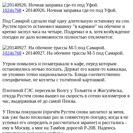
1024x768
•
20140926. Ночная заправка где-то под Уфой.
Под Самарой сделали ещё одну длительную остановку на сон.
Рустем просто остановил машину "в кармане" на обочине и
крепко заснул часа на четыре. Подремал и я, хотя возбуждение
поездки не дало возможности полностью отключится:
1024x768
•
20140927. На обочине трассы M-5 под Самарой.
Утром помылись и позавтракали в кафе, перед которым
остановились ночью поспать. Держат его какие-то кавказцы,
не упомню точно национальность. Блюда соответственно
специфичные, не котлеты с толчённой картошкой.
Плотиной ГЭС пересекли Волгу у Тольятти и Жигулёвска,
откуда Рустем снова вышел на скорость в сотню километров в
час, выдерживая её до самой Пензы.
У Пензы покушали (причём Рустем снова заплатил за меня,
как уже было несколько раз за совместную поездку, когда я не
успевал его опередить и рассчитаться заранее) и расстались -
ему в Москву, а мне на Тамбов дорогой P-208. Надеюсь