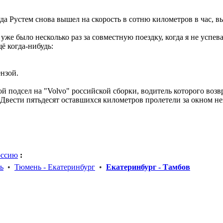
а Рустем снова вышел на скорость в сотню километров в час, в
же было несколько раз за совместную поездку, когда я не успевал
ё когда-нибудь:
ензой.
й подсел на "Volvo" российской сборки, водитель которого воз
Двести пятьдесят оставшихся километров пролетели за окном нез
оссию
:
ь
•
Тюмень - Екатеринбург
•
Екатеринбург - Тамбов