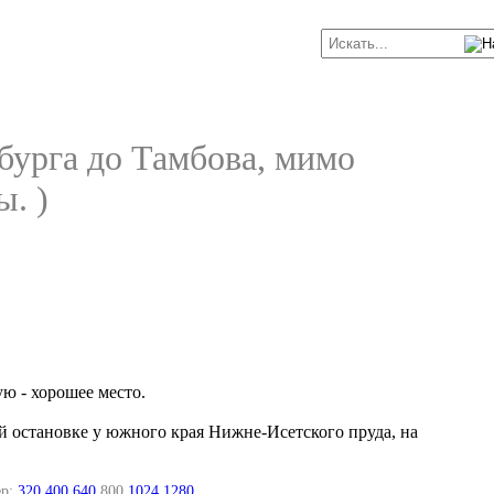
бурга до Тамбова, мимо
. )
ю - хорошее место.
ой остановке у южного края Нижне-Исетского пруда, на
р:
320
400
640
800
1024
1280