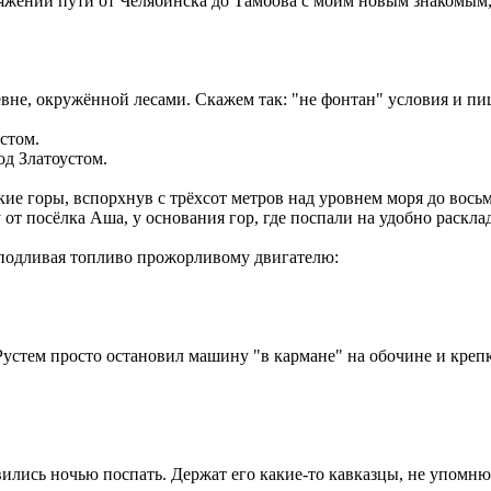
отяжении пути от Челябинска до Тамбова с моим новым знакомым
вне, окружённой лесами. Скажем так: "не фонтан" условия и пи
д Златоустом.
е горы, вспорхнув с трёхсот метров над уровнем моря до восьми
от посёлка Аша, у основания гор, где поспали на удобно раскл
и подливая топливо прожорливому двигателю:
устем просто остановил машину "в кармане" на обочине и крепко
вились ночью поспать. Держат его какие-то кавказцы, не упомн