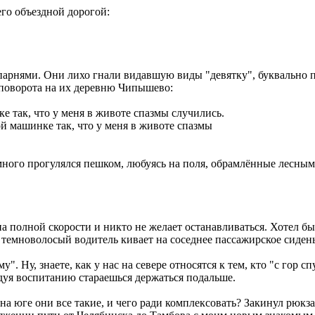
его объездной дорогой:
парнями. Они лихо гнали видавшую виды "девятку", буквально 
до поворота на их деревню Чипышево:
й машинке так, что у меня в животе спазмы
много прогулялся пешком, любуясь на поля, обрамлённые лесным
а полной скорости и никто не желает останавливаться. Хотел 
й темноволосый водитель кивает на соседнее пассажирское сидень
му". Ну, знаете, как у нас на севере относятся к тем, кто "с гор 
дуя воспитанию стараешься держаться подальше.
: на юге они все такие, и чего ради комплексовать? Закинул рюкз