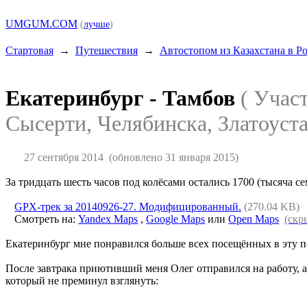
UMGUM.COM
(
лучше
)
Стартовая
→
Путешествия
→
Автостопом из Казахстана в Р
Екатеринбург - Тамбов
( Учас
Сысерти, Челябинска, Златоуст
27 сентября 2014
(обновлено 31 января 2015)
За тридцать шесть часов под колёсами остались 1700 (тысяча с
GPX-трек за 20140926-27. Модифицированный.
(270.04 KB)
Смотреть на:
Yandex Maps
,
Google Maps
или
Open Maps
(скр
Екатеринбург мне понравился больше всех посещённых в эту по
После завтрака приютивший меня Олег отправился на работу, а
который не преминул взглянуть: