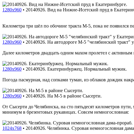
1280x960
•
20140926. Вид на Нижне-Исетский пруд в Екатерин
Километра три шёл по обочине тракта M-5, пока не появился 
1280x960
•
20140926. На автодороге M-5 "челябинский тракт" у
Далее километров двадцать одним махом пролетел с активным
1280x960
•
20140926. Екатеринбуржец. Нормальный мужик.
Погода пасмурная, над сопками туман, из облаков дождик накр
1280x960
•
20140926. На M-5 в районе Сысерти.
От Сысерти до Челябинска, на сто пятьдесят километров пути,
минимум в брезентовых рукавицах. Совсем немногословная:
1024x768
•
20140926. Челябинка. Суровая немногословная дама