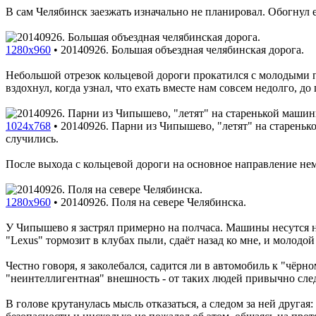
В сам Челябинск заезжать изначально не планировал. Обогнул 
1280x960
•
20140926. Большая объездная челябинская дорога.
Небольшой отрезок кольцевой дороги прокатился с молодыми 
вздохнул, когда узнал, что ехать вместе нам совсем недолго, 
1024x768
•
20140926. Парни из Чипышево, "летят" на старенько
случились.
После выхода с кольцевой дороги на основное направление не
1280x960
•
20140926. Поля на севере Челябинска.
У Чипышево я застрял примерно на полчаса. Машины несутся н
"Lexus" тормозит в клубах пыли, сдаёт назад ко мне, и молодо
Честно говоря, я заколебался, садится ли в автомобиль к "чёрно
"неинтеллигентная" внешность - от таких людей привычно сле
В голове крутанулась мысль отказаться, а следом за ней другая