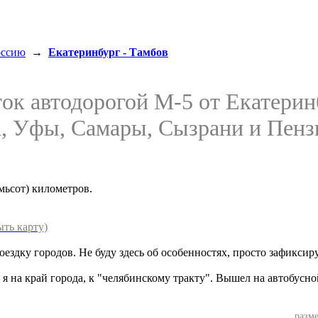
оссию
→
Екатеринбург - Тамбов
ток автодорогой M-5 от Екатерин
а, Уфы, Самары, Сызрани и Пензы
емьсот) километров.
ыть карту)
ездку городов. Не буду здесь об особенностях, просто зафиксиру
 я на край города, к "челябинскому тракту". Вышел на автобусн
разме