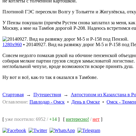
не котлеты с толчённой картошкой.
Плотиной ГЭС пересекли Волгу у Тольятти и Жигулёвска, откуд
У Пензы покушали (причём Рустем снова заплатил за меня, как у
Москву, а мне на Тамбов дорогой P-208. Надеюсь встретимся ещ
1280x960
•
20140927. Вид на развязку дорог M-5 и P-158 под П
Совсем недолго помахав рукой на обочине пензенской объездно
собирая мелкие партии грузов следуя замысловатой логистике. 
неглобальной чепухе, вроде возможности вскоре принять душ.
Ну вот и всё, как-то так я оказался в Тамбове.
Стартовая
→
Путешествия
→
Автостопом из Казахстана в Р
Оглавление:
Павлодар - Омск
•
День в Омске
•
Омск - Тюмен
[
уже посетило: 6952 /
+14
]
[
интересно!
/
нет
]