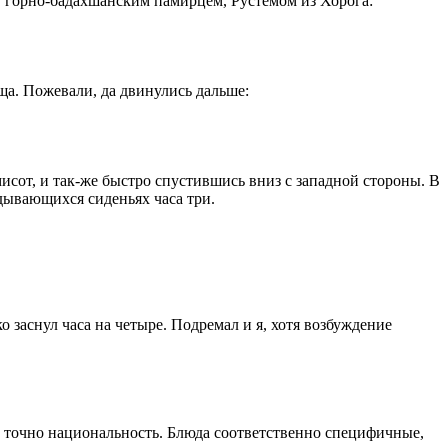
, горно-бадахшанским памирцем, Рустемом из Хорога:
ща. Пожевали, да двинулись дальше:
сот, и так-же быстро спустившись вниз с западной стороны. В
адывающихся сиденьях часа три.
 заснул часа на четыре. Подремал и я, хотя возбуждение
ю точно национальность. Блюда соответственно специфичные,