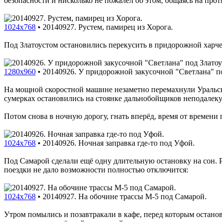
безопасности и нисколько не пожалел об этом, общаясь на пр
1024x768
•
20140927. Рустем, памирец из Хорога.
Под Златоустом остановились перекусить в придорожной харче
1280x960
•
20140926. У придорожной закусочной "Светлана" по
На мощной скоростной машине незаметно перемахнули Уральски
сумерках остановились на стоянке дальнобойщиков неподалеку 
Потом снова в ночную дорогу, гнать вперёд, время от времен
1024x768
•
20140926. Ночная заправка где-то под Уфой.
Под Самарой сделали ещё одну длительную остановку на сон. Р
поездки не дало возможности полностью отключится:
1024x768
•
20140927. На обочине трассы M-5 под Самарой.
Утром помылись и позавтракали в кафе, перед которым остано