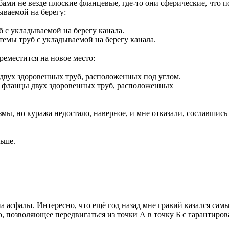
ми не везде плоские фланцевые, где-то они сферические, что по
ываемой на берегу:
темы труб с укладываемой на берегу канала.
реместится на новое место:
ти фланцы двух здоровенных труб, расположенных
ы, но куража недостало, наверное, и мне отказали, сославшись 
льше.
 асфальт. Интересно, что ещё год назад мне гравий казался са
о, позволяющее передвигаться из точки А в точку Б с гарантиров