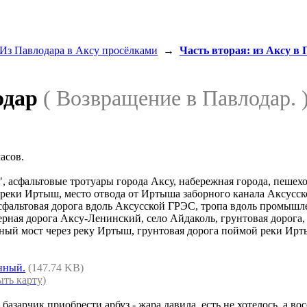
Из Павлодара в Аксу просёлками
→
Часть вторая: из Аксу в
лодар
( Возвращение в Павлодар. 
асов.
а", асфальтовые тротуары города Аксу, набережная города, пеш
 реки Иртыш, место отвода от Иртыша заборного канала Аксусск
сфальтовая дорога вдоль Аксусской ГРЭС, тропа вдоль промышле
дерная дорога Аксу-Ленинский, село Айдаколь, грунтовая дорог
жный мост через реку Иртыш, грунтовая дорога поймой реки Ир
нный.
(147.74 KB)
ыть карту)
базарчик приобрести арбуз - жара давила, есть не хотелось, а в