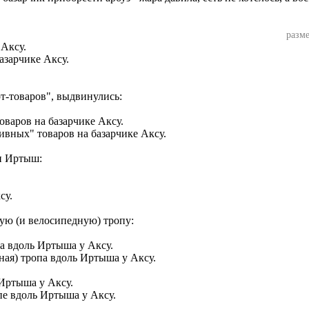
разме
азарчике Аксу.
рт-товаров", выдвинулись:
ивных" товаров на базарчике Аксу.
и Иртыш:
су.
ную (и велосипедную) тропу:
ная) тропа вдоль Иртыша у Аксу.
пе вдоль Иртыша у Аксу.