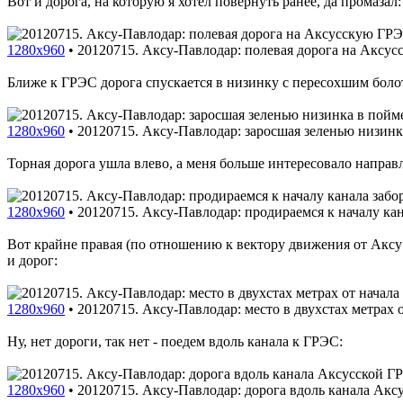
Вот и дорога, на которую я хотел повернуть ранее, да промазал:
1280x960
•
20120715. Аксу-Павлодар: полевая дорога на Аксу
Ближе к ГРЭС дорога спускается в низинку с пересохшим болот
1280x960
•
20120715. Аксу-Павлодар: заросшая зеленью низинк
Торная дорога ушла влево, а меня больше интересовало направ
1280x960
•
20120715. Аксу-Павлодар: продираемся к началу ка
Вот крайне правая (по отношению к вектору движения от Аксу 
и дорог:
1280x960
•
20120715. Аксу-Павлодар: место в двухстах метрах о
Ну, нет дороги, так нет - поедем вдоль канала к ГРЭС:
1280x960
•
20120715. Аксу-Павлодар: дорога вдоль канала Акс