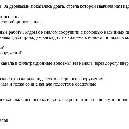
а. За деревьями показалась драга, стрела которой маячила нам из
сло заборного канала.
стные работы. Рядом с каналом соорудили с помощью насыпных д
скным трубопроводам каскадом из водоёма в водоём, попадая в ко
сооружений.
канала в фильтрационные водоёмы. Из канала через дорогу ввер
 ила и песка со дна канала подаётся в осадочные
ик канала. Обычный катер, с электростанцией на борту, привод
алов.