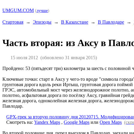
UMGUM.COM
(
лучше
)
Стартовая
→
Эпизоды
→
В Казахстане
→
В Павлодаре
→
Часть вторая: из Аксу в Пав
15 июля 2012
(обновлено 31 января 2015)
Пройдено: 53 (пятьдесят три) километра за шесть с половиной ч
Ключевые точки: старт в Аксу у чего-то вроде "символа город
грунтовая дорога вдоль реки Иртыш, грунтовая дорога поймой
ГРЭС, автомобильный мост через железнодорожное полотно, а
полотно, асфальтовая дорога по посёлку Аксу, гравийная грей
железная дорога, одноколейная железная дорога, железнодоро
Павлодар.
GPX-трек за вторую половину дня 20120715. Модифицирова
Смотреть на:
Yandex Maps
,
Google Maps
или
Open Maps
(скр
Во второй половине дня, перед выездом в Павлодар, заехали на 