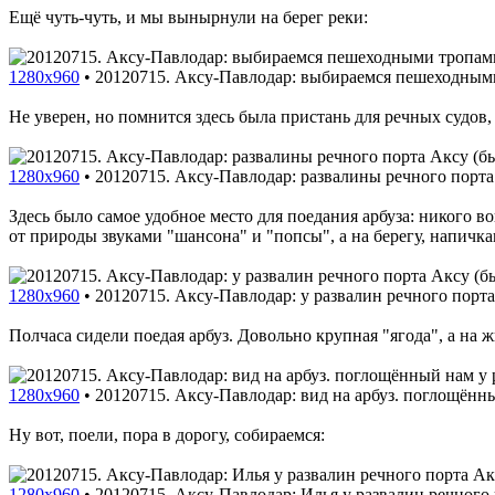
Ещё чуть-чуть, и мы вынырнули на берег реки:
1280x960
•
20120715. Аксу-Павлодар: выбираемся пешеходным
Не уверен, но помнится здесь была пристань для речных судов
1280x960
•
20120715. Аксу-Павлодар: развалины речного порт
Здесь было самое удобное место для поедания арбуза: никого 
от природы звуками "шансона" и "попсы", а на берегу, напич
1280x960
•
20120715. Аксу-Павлодар: у развалин речного порт
Полчаса сидели поедая арбуз. Довольно крупная "ягода", а на 
1280x960
•
20120715. Аксу-Павлодар: вид на арбуз. поглощённы
Ну вот, поели, пора в дорогу, собираемся:
1280x960
•
20120715. Аксу-Павлодар: Илья у развалин речного 