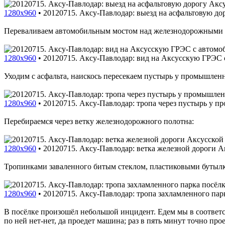
1280x960
•
20120715. Аксу-Павлодар: выезд на асфальтовую д
Переваливаем автомобильным мостом над железнодорожными 
1280x960
•
20120715. Аксу-Павлодар: вид на Аксусскую ГРЭС 
Уходим с асфальта, наискось пересекаем пустырь у промышлен
1280x960
•
20120715. Аксу-Павлодар: тропа через пустырь у п
Перебираемся через ветку железнодорожного полотна:
1280x960
•
20120715. Аксу-Павлодар: ветка железной дороги 
Тропинками заваленного битым стеклом, пластиковыми бутылк
1280x960
•
20120715. Аксу-Павлодар: тропа захламленного пар
В посёлке произошёл небольшой инцидент. Едем мы в соответст
по ней нет-нет, да проедет машина; раз в пять минут точно пр