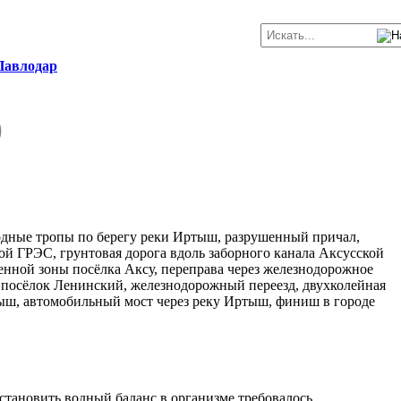
 Павлодар
)
еходные тропы по берегу реки Иртыш, разрушенный причал,
ой ГРЭС, грунтовая дорога вдоль заборного канала Аксусской
нной зоны посёлка Аксу, переправа через железнодорожное
а, посёлок Ленинский, железнодорожный переезд, двухколейная
тыш, автомобильный мост через реку Иртыш, финиш в городе
осстановить водный баланс в организме требовалось