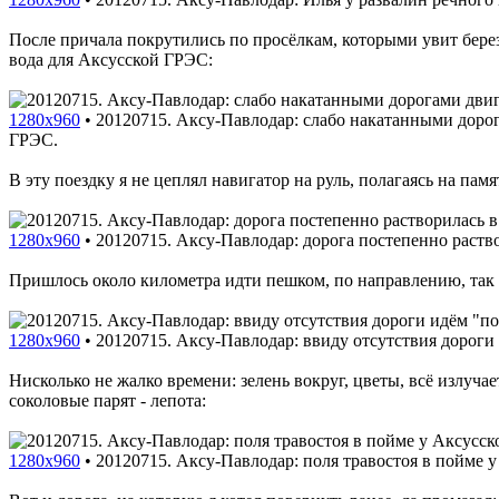
После причала покрутились по просёлкам, которыми увит берез
вода для Аксусской ГРЭС:
1280x960
•
20120715. Аксу-Павлодар: слабо накатанными дорог
ГРЭС.
В эту поездку я не цеплял навигатор на руль, полагаясь на памят
1280x960
•
20120715. Аксу-Павлодар: дорога постепенно раство
Пришлось около километра идти пешком, по направлению, так 
1280x960
•
20120715. Аксу-Павлодар: ввиду отсутствия дороги
Нисколько не жалко времени: зелень вокруг, цветы, всё излуч
соколовые парят - лепота:
1280x960
•
20120715. Аксу-Павлодар: поля травостоя в пойме 