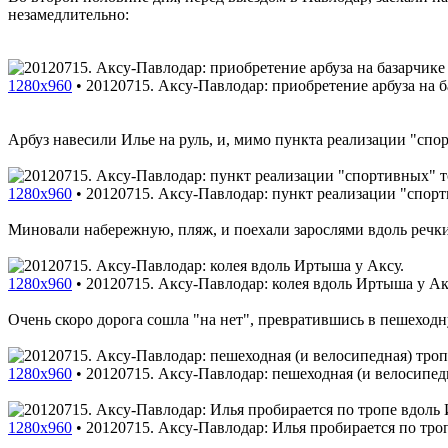
незамедлительно:
1280x960
•
20120715. Аксу-Павлодар: приобретение арбуза на б
Арбуз навесили Илье на руль, и, мимо пункта реализации "спо
1280x960
•
20120715. Аксу-Павлодар: пункт реализации "спорт
Миновали набережную, пляж, и поехали зарослями вдоль речк
1280x960
•
20120715. Аксу-Павлодар: колея вдоль Иртыша у Ак
Очень скоро дорога сошла "на нет", превратившись в пешеход
1280x960
•
20120715. Аксу-Павлодар: пешеходная (и велосипед
1280x960
•
20120715. Аксу-Павлодар: Илья пробирается по тро