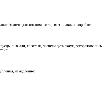
льшие ёмкости для топлива, которым заправляли корабли:
аксусцы визжали, гоготали, звенели бутылками, загораживались
твие:
тупления, немедленно: