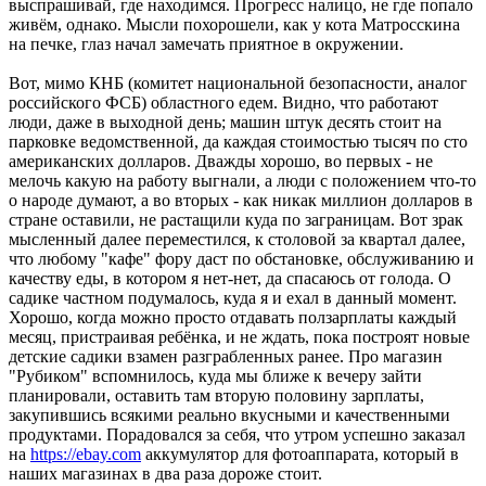
выспрашивай, где находимся. Прогресс налицо, не где попало
живём, однако. Мысли похорошели, как у кота Матросскина
на печке, глаз начал замечать приятное в окружении.
Вот, мимо КНБ (комитет национальной безопасности, аналог
российского ФСБ) областного едем. Видно, что работают
люди, даже в выходной день; машин штук десять стоит на
парковке ведомственной, да каждая стоимостью тысяч по сто
американских долларов. Дважды хорошо, во первых - не
мелочь какую на работу выгнали, а люди с положением что-то
о народе думают, а во вторых - как никак миллион долларов в
стране оставили, не растащили куда по заграницам. Вот зрак
мысленный далее переместился, к столовой за квартал далее,
что любому "кафе" фору даст по обстановке, обслуживанию и
качеству еды, в котором я нет-нет, да спасаюсь от голода. О
садике частном подумалось, куда я и ехал в данный момент.
Хорошо, когда можно просто отдавать ползарплаты каждый
месяц, пристраивая ребёнка, и не ждать, пока построят новые
детские садики взамен разграбленных ранее. Про магазин
"Рубиком" вспомнилось, куда мы ближе к вечеру зайти
планировали, оставить там вторую половину зарплаты,
закупившись всякими реально вкусными и качественными
продуктами. Порадовался за себя, что утром успешно заказал
на
https://ebay.com
аккумулятор для фотоаппарата, который в
наших магазинах в два раза дороже стоит.