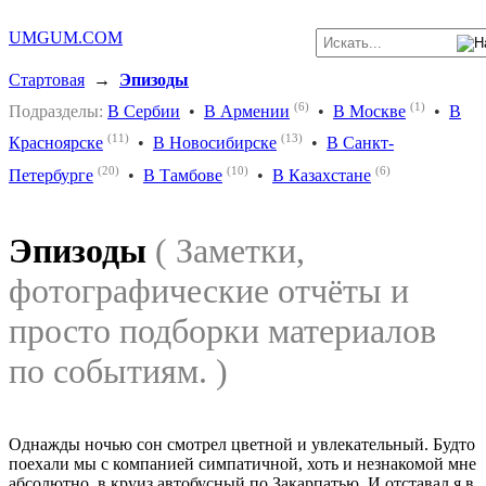
UMGUM.COM
Стартовая
→
Эпизоды
(6)
(1)
Подразделы:
В Сербии
•
В Армении
•
В Москве
•
В
(11)
(13)
Красноярске
•
В Новосибирске
•
В Санкт-
(20)
(10)
(6)
Петербурге
•
В Тамбове
•
В Казахстане
Эпизоды
( Заметки,
фотографические отчёты и
просто подборки материалов
по событиям. )
Однажды ночью сон смотрел цветной и увлекательный. Будто
поехали мы с компанией симпатичной, хоть и незнакомой мне
абсолютно, в круиз автобусный по Закарпатью. И отставал я в