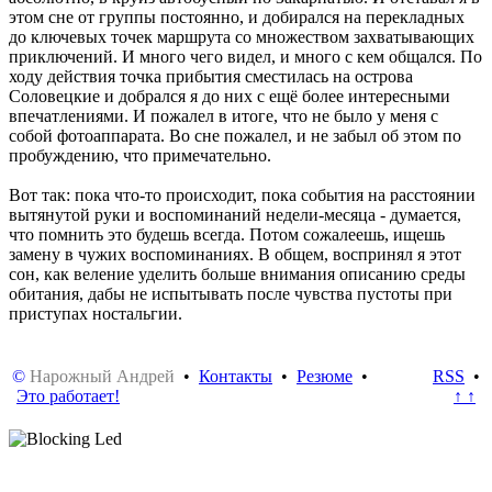
этом сне от группы постоянно, и добирался на перекладных
до ключевых точек маршрута со множеством захватывающих
приключений. И много чего видел, и много с кем общался. По
ходу действия точка прибытия сместилась на острова
Соловецкие и добрался я до них с ещё более интересными
впечатлениями. И пожалел в итоге, что не было у меня с
собой фотоаппарата. Во сне пожалел, и не забыл об этом по
пробуждению, что примечательно.
Вот так: пока что-то происходит, пока события на расстоянии
вытянутой руки и воспоминаний недели-месяца - думается,
что помнить это будешь всегда. Потом сожалеешь, ищешь
замену в чужих воспоминаниях. В общем, воспринял я этот
сон, как веление уделить больше внимания описанию среды
обитания, дабы не испытывать после чувства пустоты при
приступах ностальгии.
©
Нарожный Андрей
•
Контакты
•
Резюме
•
RSS
•
Это работает!
↑ ↑