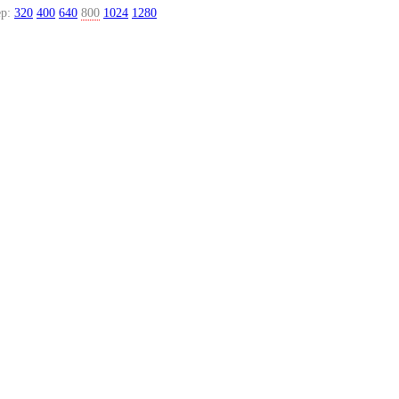
р:
320
400
640
800
1024
1280