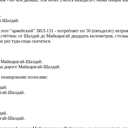
й-Шалдай.
тот "армейский" ЗИЛ-131 - потребляет по 50 (пятьдесят) литров 
счётчик: от Шалдай до Майкарагай двадцать километров, столько
 раз туда-сюда скататься.
на дороге Майкарагай-Шалдай.
и неширокими полосами:
агай-Шалдай.
агай-Шалдай.