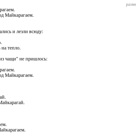
разме
од Майкарагаем.
лись и лезли всюду:
 на тепло.
"из чащи" не пришлось:
од Майкарагаем.
Майкарагай.
Майкарагаем.