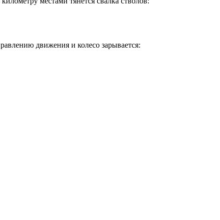
 километру местами тянется свалка стволов:
аправлению движения и колесо зарывается: