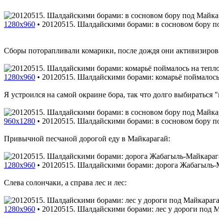
1280x960
•
20120515. Шалдайскими борами: в сосновом бору п
Сборы поторапливали комарики, после дождя они активизирова
1280x960
•
20120515. Шалдайскими борами: комарьё поймалось
Я устроился на самой окраине бора, так что долго выбираться 
960x1280
•
20120515. Шалдайскими борами: в сосновом бору п
Привычной песчаной дорогой еду в Майкарагай:
1280x960
•
20120515. Шалдайскими борами: дорога Жабагыль-
Слева солончаки, а справа лес и лес:
1280x960
•
20120515. Шалдайскими борами: лес у дороги под 