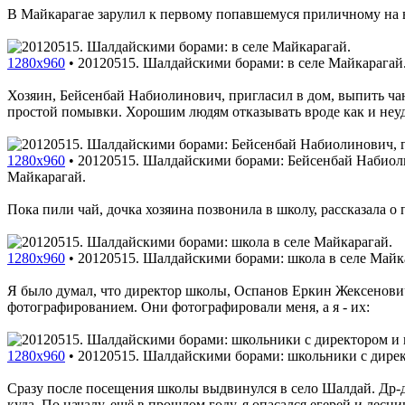
В Майкарагае зарулил к первому попавшемуся приличному на в
1280x960
•
20120515. Шалдайскими борами: в селе Майкарагай
Хозяин, Бейсенбай Набиолинович, пригласил в дом, выпить чаю
простой помывки. Хорошим людям отказывать вроде как и неуд
1280x960
•
20120515. Шалдайскими борами: Бейсенбай Набиол
Майкарагай.
Пока пили чай, дочка хозяина позвонила в школу, рассказала о
1280x960
•
20120515. Шалдайскими борами: школа в селе Майк
Я было думал, что директор школы, Оспанов Еркин Жексенович,
фотографированием. Они фотографировали меня, а я - их:
1280x960
•
20120515. Шалдайскими борами: школьники с дирек
Сразу после посещения школы выдвинулся в село Шалдай. Др-др-
куда. По началу, ещё в прошлом году, я опасался егерей и лесн