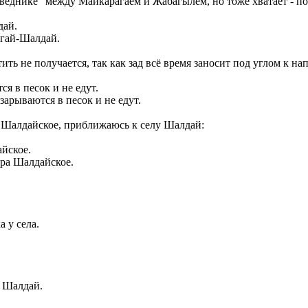
оведнике" между Майкарагаем и Жабагылем, но тоже хватает - по
агай-Шалдай.
ить не получается, так как зад всё время заносит под углом к н
арываются в песок и не едут.
 Шалдайское, приближаюсь к селу Шалдай:
ра Шалдайское.
 у села.
а Шалдай.