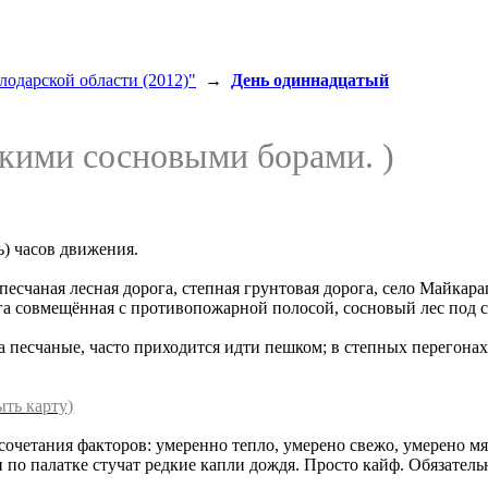
одарской области (2012)"
→
День одиннадцатый
кими сосновыми борами. )
ь) часов движения.
счаная лесная дорога, степная грунтовая дорога, село Майкараг
ога совмещённая с противопожарной полосой, сосновый лес под 
а песчаные, часто приходится идти пешком; в степных перегона
ыть карту)
очетания факторов: умеренно тепло, умерено свежо, умерено мягк
 и по палатке стучат редкие капли дождя. Просто кайф. Обязатель