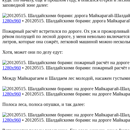
заповедной зоне далее:
1280x960
•
20120515. Шалдайскими борами: дорога Майкарага
Пожарный расчёт встретился по дороге. Ох уж и прожорливый э
рёвом ползущей по лесной дороге, у меня невольно включается 
литров, которые она сожрёт, легковой машиной можно несколько
Хотя, может они по делу едут:
1280x960
•
20120515. Шалдайскими борами: пожарный расчёт 
Между Майкарагаем и Шалдаем лес молодой, насажен густым
1280x960
•
20120515. Шалдайскими борами: на дороге Майкар
Полоса леса, полоса опушки, и так далее:
1280x960
•
20120515. Шалдайскими борами: на дороге Майкар