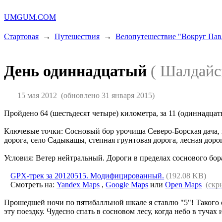
UMGUM.COM
Стартовая
→
Путешествия
→
Велопутешествие "Вокруг Павл
День одиннадцатый
( Шалдайс
15 мая 2012
(обновлено 31 января 2015)
Пройдено 64 (шестьдесят четыре) километра, за 11 (одиннадцат
Ключевые точки: Сосновый бор урочища Северо-Борская дача, пе
дорога, село Садыкащы, степная грунтовая дорога, лесная дор
Условия: Ветер нейтральный. Дороги в пределах соснового бор
GPX-трек за 20120515. Модифицированный.
(192.08 KB)
Смотреть на:
Yandex Maps
,
Google Maps
или
Open Maps
(скр
Прошедшей ночи по пятибалльной шкале я ставлю "5"! Такого с
эту поездку. Чудесно спать в сосновом лесу, когда небо в тучах