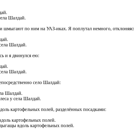
села Шалдай.
 шмыгают по ним на УАЗ-иках. Я поплутал немного, отклоняясь 
села Шалдай.
сь и я двинулся ею:
села Шалдай.
епосредственно село Шалдай:
леса у села Шалдай.
вдоль картофельных полей, разделённых посадками:
дыгащы вдоль картофельных полей.