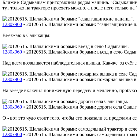
Ближе к Садыкащам притормозила рядом машина. "Садыкащински
тут только на тракторе проехать можно, а после него только н
1280x960
•
20120515. Шалдайскими борами: "садыгащинские п
Въезжаю в Садыкащы:
1280x960
•
20120515. Шалдайскими борами: въезд в село Сады
Над всем возвышается наблюдательная вышка. Как-же, за счёт ле
1280x960
•
20120515. Шалдайскими борами: пожарная вышка в
На въезде включил пониженную передачу и медленно, пробуксов
1280x960
•
20120515. Шалдайскими борами: дороги села Сады
О - вот это чудо стоит того, чтобы его показали за пределами 
1280x960
•
20120515. Шалдайскими борами: самодельный тракт