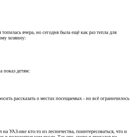
опилась вчера, но сегодня была ещё как раз тепла для
ому хозяину:
а показ детям:
осить рассказать о местах посещаемых - но всё ограничилось
на УАЗ-ике кто-то из лесничества, поинтересоваться, что и
ык в положительном русле. Так что, скоро я двигался по