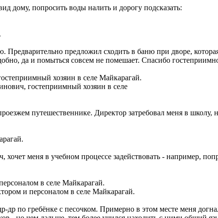
ид дому, попросить воды налить и дорогу подсказать:
.
. Предварительно предложил сходить в баню при дворе, которая т
обно, да и помыться совсем не помешает. Спасибо гостеприимн
инович, гостеприимный хозяин в селе
 проезжем путешественнике. Директор затребовал меня в школу, н
арагай.
 хочет меня в учебном процессе задействовать - например, попр
тором и персоналом в селе Майкарагай.
др по гребёнке с песочком. Примерно в этом месте меня догнал 
иков - но чем дальше, тем более учился находить с ними общий яз