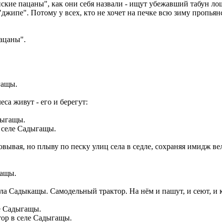
е пацаны", как они себя назвали - ищут убежавший табун лоша
а "джипе". Потому у всех, кто не хочет на печке всю зиму пропь
ацаны".
гащы.
са живут - его и берегут:
 селе Садыгащы.
ывая, но плыву по песку улиц села в седле, сохраняя имидж вел
гащы.
села Садыкащы. Самодельный трактор. На нём и пашут, и сеют, и к
ор в селе Садыгащы.