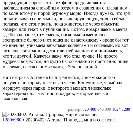
предыдущие сорок лет на их фоне представляются
наблюдением за спокойным озером в сравнении с плаванием
по волнистому и порой бурному морю. Иногда думаю, что зря
не записываю свои мысли, не фиксирую ощущения - сейчас
полагая, что стоит жить, пока живётся, не через объектив
камеры или текст в публикации. Потом, возвращаясь в места,
где бывал ранее, отмечаешь, насколько изменилось
восприятие былого и отношение к настоящему - вроде бы тот
же внешне, узнаваем забытыми коллегами и соседями, но вот
читаешь свои записи десятилетней давности и понимаешь,
что ты другой. Кажется даже, что стал лучше. Не просто
мудрее с возрастом, но будто бы осознанно и постоянно чище
мыслями, светлее помыслами, чётче позицией.
На этот раз в Астане я был транзитом, с возможностью
погулять по городу несколько часов. Конечно же, я выбрал
маршрут через парки, с которого выхватил несколько
характерных для местности кадров, которые здесь и
выкладываю.
размер:
320
400
640
800
1024
1280
1280x960
•
20230402: Астана. Природа, мир и согласие.