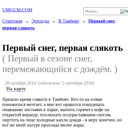
UMGUM.COM
Стартовая
→
Эпизоды
→
В Тамбове
→
Первый снег,
первая слякоть
Первый снег, первая слякоть
( Первый в сезоне снег,
перемежающийся с дождём. )
20 октября 2014
(обновлено 5 сентября 2016)
На карте
Пришло время слякоти в Тамбове. Кто-то на пляже
понежиться мечтает, а мне вот нравится пошуршать
опавшими листьями в парке, выпить горячего кофе на
открытой веранде, похлюпать полурастаявшим снегом,
ощутить на лице холодные капли дождя - в меру конечно, но
всё же моей натуре прохлада милее жары.