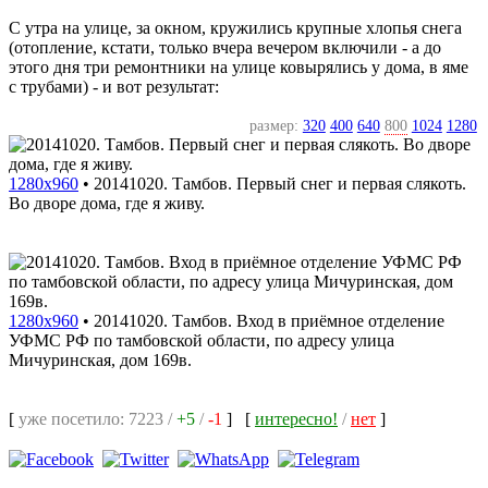
С утра на улице, за окном, кружились крупные хлопья снега
(отопление, кстати, только вчера вечером включили - а до
этого дня три ремонтники на улице ковырялись у дома, в яме
с трубами) - и вот результат:
размер:
320
400
640
800
1024
1280
1280x960
•
20141020. Тамбов. Первый снег и первая слякоть.
Во дворе дома, где я живу.
1280x960
•
20141020. Тамбов. Вход в приёмное отделение
УФМС РФ по тамбовской области, по адресу улица
Мичуринская, дом 169в.
[
уже посетило: 7223 /
+5
/
-1
]
[
интересно!
/
нет
]