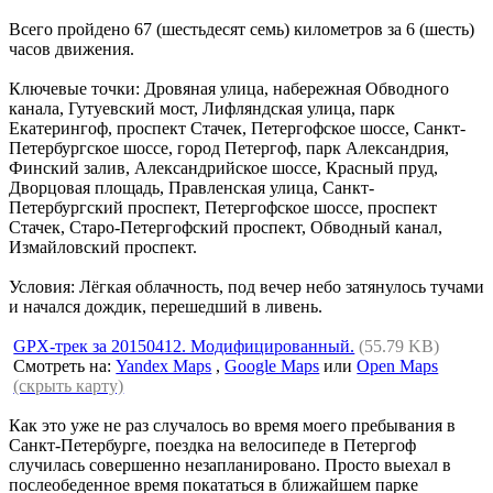
Всего пройдено 67 (шестьдесят семь) километров за 6 (шесть)
часов движения.
Ключевые точки: Дровяная улица, набережная Обводного
канала, Гутуевский мост, Лифляндская улица, парк
Екатерингоф, проспект Стачек, Петергофское шоссе, Санкт-
Петербургское шоссе, город Петергоф, парк Александрия,
Финский залив, Александрийское шоссе, Красный пруд,
Дворцовая площадь, Правленская улица, Санкт-
Петербургский проспект, Петергофское шоссе, проспект
Стачек, Старо-Петергофский проспект, Обводный канал,
Измайловский проспект.
Условия: Лёгкая облачность, под вечер небо затянулось тучами
и начался дождик, перешедший в ливень.
GPX-трек за 20150412. Модифицированный.
(55.79 KB)
Смотреть на:
Yandex Maps
,
Google Maps
или
Open Maps
(скрыть карту)
Как это уже не раз случалось во время моего пребывания в
Санкт-Петербурге, поездка на велосипеде в Петергоф
случилась совершенно незапланировано. Просто выехал в
послеобеденное время покататься в ближайшем парке