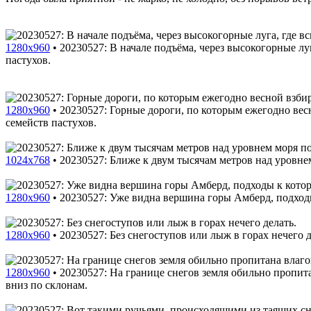
1280x960
•
20230527: В начале подъёма, через высокогорные лу
пастухов.
1280x960
•
20230527: Горные дороги, по которым ежегодно вес
семейств пастухов.
1024x768
•
20230527: Ближе к двум тысячам метров над уровне
1280x960
•
20230527: Уже видна вершина горы Амберд, подход
1280x960
•
20230527: Без снегоступов или лыж в горах нечего д
1280x960
•
20230527: На границе снегов земля обильно пропита
вниз по склонам.