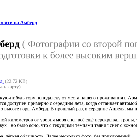
зойти на Амберд
мберд
( Фотографии со второй по
одготовки к более высоким верш
д.
(22.72 KB)
ыть карту)
акую-нибудь гору неподалеку от места нашего проживания в Ар
ся доступен примерно с середины лета, когда оттаивает автомоби
о высоте горы Амберд. В прошлый раз, в середине Апреля, мы н
иной километров от уровня моря снег всё ещё перекрывал тропы,
ух - но было ясно, что с текущими темпами таяния снег с южног
а, лёгкая облачность. Далее несколько фото, без приключений.