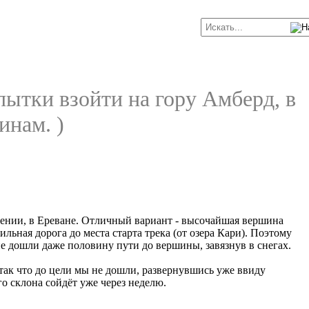
пытки взойти на гору Амберд, в
инам. )
мении, в Ереване. Отличный вариант - высочайшая вершина
льная дорога до места старта трека (от озера Кари). Поэтому
е дошли даже половину пути до вершины, завязнув в снегах.
 так что до цели мы не дошли, развернувшись уже ввиду
о склона сойдёт уже через неделю.