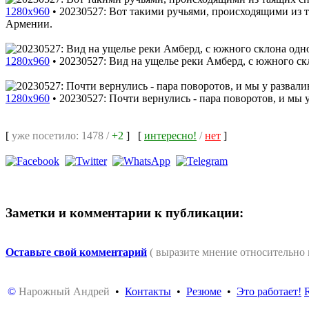
1280x960
•
20230527: Вот такими ручьями, происходящими из 
Армении.
1280x960
•
20230527: Вид на ущелье реки Амберд, с южного с
1280x960
•
20230527: Почти вернулись - пара поворотов, и мы 
[
уже посетило: 1478 /
+2
]
[
интересно!
/
нет
]
Заметки и комментарии к публикации:
Оставьте свой комментарий
( выразите мнение относительно
©
Нарожный Андрей
•
Контакты
•
Резюме
•
Это работает!