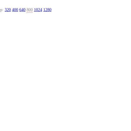
р:
320
400
640
800
1024
1280