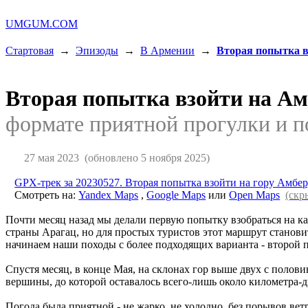
UMGUM.COM
Стартовая
→
Эпизоды
→
В Армении
→
Вторая попытка в
Вторая попытка взойти на А
формате приятной прогулки и п
27 мая 2023
(обновлено 5 ноября 2025)
GPX-трек за 20230527. Вторая попытка взойти на гору Амбер
Смотреть на:
Yandex Maps
,
Google Maps
или
Open Maps
(скр
Почти месяц назад мы делали первую попытку взобраться на к
страны Арагац, но для простых туристов этот маршрут становит
начинаем наши походы с более подходящих варианта - второй п
Спустя месяц, в конце Мая, на склонах гор выше двух с полов
вершины, до которой оставалось всего-лишь около километра-дв
Погода была приятной - не жарко, не холодно, без порывов ветр