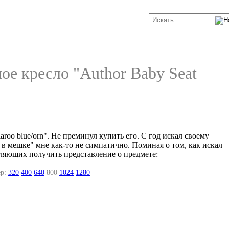
ое кресло "Author Baby Seat
aroo blue/orn". Не преминул купить его. С год искал своему
 в мешке" мне как-то не симпатично. Поминая о том, как искал
ляющих получить представление о предмете:
р:
320
400
640
800
1024
1280