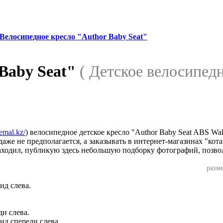
Велосипедное кресло "Author Baby Seat"
 Baby Seat"
( Детское велосипедн
remal.kz/
) велосипедное детское кресло "Author Baby Seat ABS Wal
аже не предполагается, а заказывать в интернет-магазинах "кота
аходил, публикую здесь небольшую подборку фотографий, позво
разме
ид слева.
ид спереди слева.