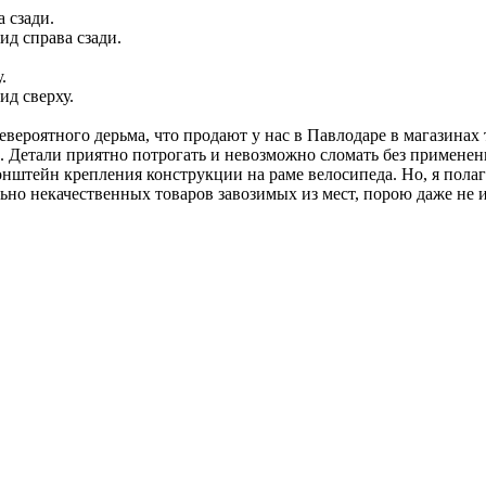
ид справа сзади.
ид сверху.
вероятного дерьма, что продают у нас в Павлодаре в магазинах 
етали приятно потрогать и невозможно сломать без применения 
нштейн крепления конструкции на раме велосипеда. Но, я полага
ьно некачественных товаров завозимых из мест, порою даже не