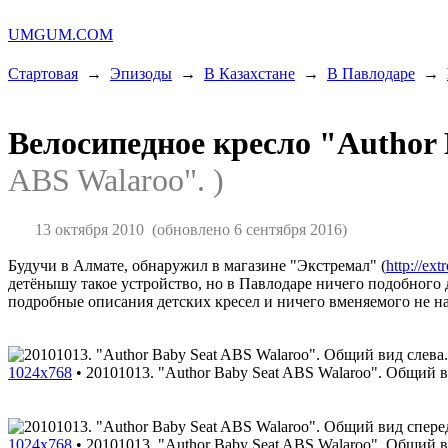
UMGUM.COM
Стартовая
→
Эпизоды
→
В Казахстане
→
В Павлодаре
→
Велосипедное кресло "Author
ABS Walaroo". )
13 октября 2010
(обновлено 6 сентября 2016)
Будучи в Алмате, обнаружил в магазине "Экстремал" (
http://ext
детёнышу такое устройство, но в Павлодаре ничего подобного д
подробные описания детских кресел и ничего вменяемого не н
1024x768
•
20101013. "Author Baby Seat ABS Walaroo". Общий в
1024x768
•
20101013. "Author Baby Seat ABS Walaroo". Общий в