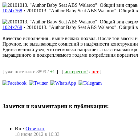
1024x768
•
20101013. "Author Baby Seat ABS Walaroo". Общий в
1024x768
•
20101013. "Author Baby Seat ABS Walaroo". Общий в
Качество исполнения - выше всяких похвал. После той массы не
Прочное, не вызывающее сомнений в надёжности конструкции. Д
Единственный узел, что несколько напрягает - пластиковый кро
выращенного и подкрепляемого годами потребления поразител
[
уже посетило: 8899 /
+1
]
[
интересно!
/
нет
]
Заметки и комментарии к публикации:
Ru
•
Ответить
18 июня 2012 в 16:33