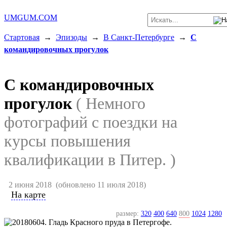
UMGUM.COM
Стартовая
→
Эпизоды
→
В Санкт-Петербурге
→
С
командировочных прогулок
С командировочных
прогулок
( Немного
фотографий с поездки на
курсы повышения
квалификации в Питер. )
2 июня 2018
(обновлено 11 июля 2018)
На карте
размер:
320
400
640
800
1024
1280