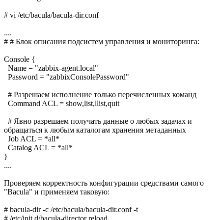
# vi /etc/bacula/bacula-dir.conf
....
# # Блок описания подсистем управления и мониторинга:
Console {
Name = "zabbix-agent.local"
Password = "zabbixConsolePassword"
# Разрешаем исполнение только перечисленных команд
Command ACL = show,list,llist,quit
# Явно разрешаем получать данные о любых задачах и
обращаться к любым каталогам хранения метаданных
Job ACL = *all*
Catalog ACL = *all*
}
....
Проверяем корректность конфигурации средствами самого
"Bacula" и применяем таковую:
# bacula-dir -c /etc/bacula/bacula-dir.conf -t
# /etc/init.d/bacula-director reload