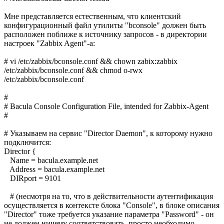
Мне представляется естественным, что клиентский
конфигурационный файл утилиты "bconsole" должен быть
расположен поближе к источнику запросов - в директории
настроек "Zabbix Agent"-а:
# vi /etc/zabbix/bconsole.conf && chown zabix:zabbix
/etc/zabbix/bconsole.conf && chmod o-rwx
/etc/zabbix/bconsole.conf
#
# Bacula Console Configuration File, intended for Zabbix-Agent
#
# Указываем на сервис "Director Daemon", к которому нужно
подключится:
Director {
Name = bacula.example.net
Address = bacula.example.net
DIRport = 9101
# (несмотря на то, что в действительности аутентификация
осуществляется в контексте блока "Console", в блоке описания
"Director" тоже требуется указание параметра "Password" - он
не должен ничему соответствовать, просто необходимо