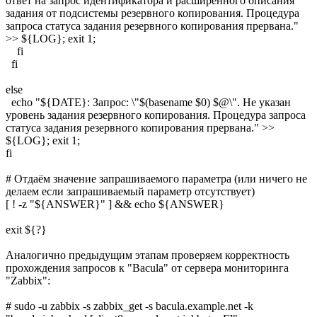
ответ на запрос идентификатора и расширенного описания
задания от подсистемы резервного копирования. Процедура
запроса статуса задания резервного копирования прервана."
>> ${LOG}; exit 1;
fi
fi
else
echo "${DATE}: Запрос: \"$(basename $0) $@\". Не указан
уровень задания резервного копирования. Процедура запроса
статуса задания резервного копирования прервана." >>
${LOG}; exit 1;
fi
# Отдаём значение запрашиваемого параметра (или ничего не
делаем если запрашиваемый параметр отсутствует)
[ ! -z "${ANSWER}" ] && echo ${ANSWER}
exit ${?}
Аналогично предыдущим этапам проверяем корректность
прохождения запросов к "Bacula" от сервера мониторинга
"Zabbix":
# sudo -u zabbix -s zabbix_get -s bacula.example.net -k