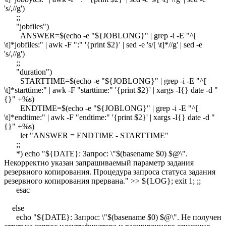
's/,//g')
;;
"jobfiles")
ANSWER=$(echo -e "${JOBLONG}" | grep -i -E "^[
\t]*jobfiles:" | awk -F ":" '{print $2}' | sed -e 's/[ \t]*//g' | sed -e
's/,//g')
;;
"duration")
STARTTIME=$(echo -e "${JOBLONG}" | grep -i -E "^[
\t]*starttime:" | awk -F "starttime:" '{print $2}' | xargs -I{} date -d "
{}" +%s)
ENDTIME=$(echo -e "${JOBLONG}" | grep -i -E "^[
\t]*endtime:" | awk -F "endtime:" '{print $2}' | xargs -I{} date -d "
{}" +%s)
let "ANSWER = ENDTIME - STARTTIME"
;;
*) echo "${DATE}: Запрос: \"$(basename $0) $@\".
Некорректно указан запрашиваемый параметр задания
резервного копирования. Процедура запроса статуса задания
резервного копирования прервана." >> ${LOG}; exit 1; ;;
esac
else
echo "${DATE}: Запрос: \"$(basename $0) $@\". Не получен