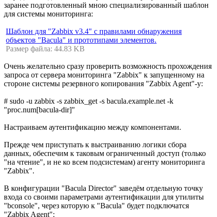
заранее подготовленный мною специализированный шаблон
для системы мониторинга:
Шаблон для "Zabbix v3.4" с правилами обнаружения
объектов "Bacula" и прототипами элементов.
Размер файла: 44.83 KB
Очень желательно сразу проверить возможность прохождения
запроса от сервера мониторинга "Zabbix" к запущенному на
стороне системы резервного копирования "Zabbix Agent"-у:
# sudo -u zabbix -s zabbix_get -s bacula.example.net -k
"proc.num[bacula-dir]"
Настраиваем аутентификацию между компонентами.
Прежде чем приступать к выстраиванию логики сбора
данных, обеспечим к таковым ограниченный доступ (только
"на чтение", и не ко всем подсистемам) агенту мониторинга
"Zabbix".
В конфигурации "Bacula Director" заведём отдельную точку
входа со своими параметрами аутентификации для утилиты
"bconsole", через которую к "Bacula" будет подключатся
"Zabbix Agent":