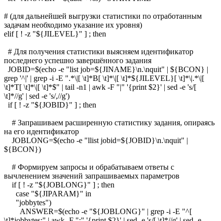
# (для дальнейшей выгрузки статистики по отработанным
задачам необходимо указание их уровня)
elif [ ! -z "${JILEVEL}" ] ; then
# Для получения статистики выясняем идентификатор
последнего успешно завершённого задания
JOBID=$(echo -e "list job=${JINAME}\n.\nquit" | ${BCON} |
grep '^|' | grep -i -E ".*\|[ \t]*B[ \t]*\|[ \t]*${JILEVEL}[ \t]*\|.*\|[
\t]*T[ \t]*\|[ \t]*$" | tail -n1 | awk -F "|" '{print $2}' | sed -e 's/[
\t]*//g' | sed -e 's/,//g')
if [ ! -z "${JOBID}" ] ; then
# Запрашиваем расширенную статистику задания, опираясь
на его идентификатор
JOBLONG=$(echo -e "llist jobid=${JOBID}\n.\nquit" |
${BCON})
# Формируем запросы и обрабатываем ответы с
вычленением значений запрашиваемых параметров
if [ ! -z "${JOBLONG}" ] ; then
case "${JIPARAM}" in
"jobbytes")
ANSWER=$(echo -e "${JOBLONG}" | grep -i -E "^[
\t]*jobbytes:" | awk -F ":" '{print $2}' | sed -e 's/[ \t]*//g' | sed -e