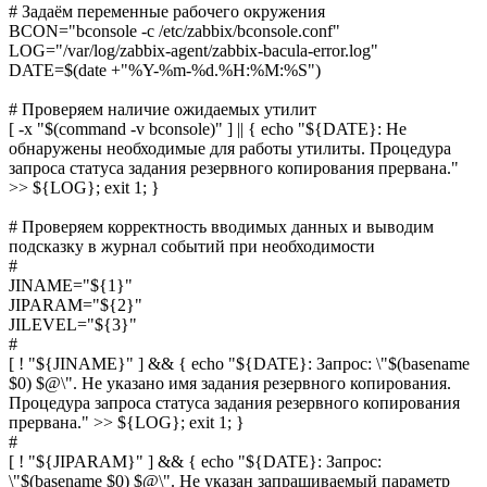
# Задаём переменные рабочего окружения
BCON="bconsole -c /etc/zabbix/bconsole.conf"
LOG="/var/log/zabbix-agent/zabbix-bacula-error.log"
DATE=$(date +"%Y-%m-%d.%H:%M:%S")
# Проверяем наличие ожидаемых утилит
[ -x "$(command -v bconsole)" ] || { echo "${DATE}: Не
обнаружены необходимые для работы утилиты. Процедура
запроса статуса задания резервного копирования прервана."
>> ${LOG}; exit 1; }
# Проверяем корректность вводимых данных и выводим
подсказку в журнал событий при необходимости
#
JINAME="${1}"
JIPARAM="${2}"
JILEVEL="${3}"
#
[ ! "${JINAME}" ] && { echo "${DATE}: Запрос: \"$(basename
$0) $@\". Не указано имя задания резервного копирования.
Процедура запроса статуса задания резервного копирования
прервана." >> ${LOG}; exit 1; }
#
[ ! "${JIPARAM}" ] && { echo "${DATE}: Запрос:
\"$(basename $0) $@\". Не указан запрашиваемый параметр