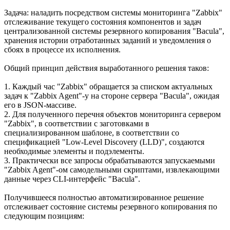
Задача: наладить посредством системы мониторинга "Zabbix"
отслеживание текущего состояния компонентов и задач
централизованной системы резервного копирования "Bacula",
хранения истории отработанных заданий и уведомления о
сбоях в процессе их исполнения.
Общий принцип действия выработанного решения таков:
1. Каждый час "Zabbix" обращается за списком актуальных
задач к "Zabbix Agent"-у на стороне сервера "Bacula", ожидая
его в JSON-массиве.
2. Для полученного перечня объектов мониторинга сервером
"Zabbix", в соответствии с заготовками в
специализированном шаблоне, в соответствии со
спецификацией "Low-Level Discovery (LLD)", создаются
необходимые элементы и подэлементы.
3. Практически все запросы обрабатываются запускаемыми
"Zabbix Agent"-ом самодельными скриптами, извлекающими
данные через CLI-интерфейс "Bacula".
Получившееся полностью автоматизированное решение
отслеживает состояние системы резервного копирования по
следующим позициям: