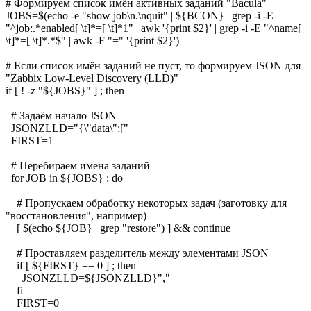
# Формируем список имён активных заданий "Bacula"
JOBS=$(echo -e "show job\n.\nquit" | ${BCON} | grep -i -E
"^job:.*enabled[ \t]*=[ \t]*1" | awk '{print $2}' | grep -i -E "^name[
\t]*=[ \t]*.*$" | awk -F "=" '{print $2}')
# Если список имён заданий не пуст, то формируем JSON для
"Zabbix Low-Level Discovery (LLD)"
if [ ! -z "${JOBS}" ] ; then
# Задаём начало JSON
JSONZLLD="{\"data\":["
FIRST=1
# Перебираем имена заданий
for JOB in ${JOBS} ; do
# Пропускаем обработку некоторых задач (заготовку для
"восстановления", например)
[ $(echo ${JOB} | grep "restore") ] && continue
# Проставляем разделитель между элементами JSON
if [ ${FIRST} == 0 ] ; then
JSONZLLD=${JSONZLLD}","
fi
FIRST=0