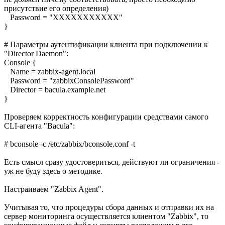
присутствие его определения)
Password = "XXXXXXXXXXX"
}
# Параметры аутентификации клиента при подключении к
"Director Daemon":
Console {
Name = zabbix-agent.local
Password = "zabbixConsolePassword"
Director = bacula.example.net
}
Проверяем корректность конфигурации средствами самого
CLI-агента "Bacula":
# bconsole -c /etc/zabbix/bconsole.conf -t
Есть смысл сразу удостовериться, действуют ли ограничения -
уж не буду здесь о методике.
Настраиваем "Zabbix Agent".
Учитывая то, что процедуры сбора данных и отправки их на
сервер мониторинга осуществляется клиентом "Zabbix", то