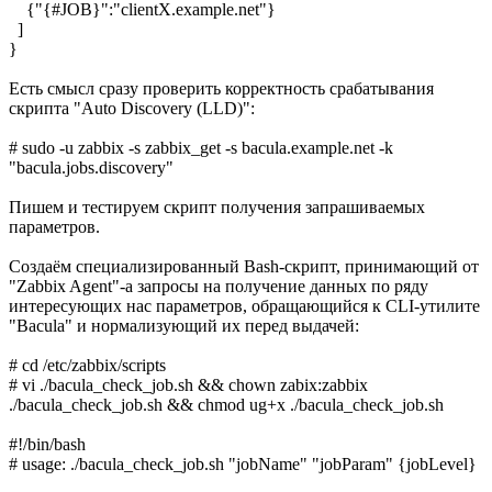
{"{#JOB}":"clientX.example.net"}
]
}
Есть смысл сразу проверить корректность срабатывания
скрипта "Auto Discovery (LLD)":
# sudo -u zabbix -s zabbix_get -s bacula.example.net -k
"bacula.jobs.discovery"
Пишем и тестируем скрипт получения запрашиваемых
параметров.
Создаём специализированный Bash-скрипт, принимающий от
"Zabbix Agent"-а запросы на получение данных по ряду
интересующих нас параметров, обращающийся к CLI-утилите
"Bacula" и нормализующий их перед выдачей:
# cd /etc/zabbix/scripts
# vi ./bacula_check_job.sh && chown zabix:zabbix
./bacula_check_job.sh && chmod ug+x ./bacula_check_job.sh
#!/bin/bash
# usage: ./bacula_check_job.sh "jobName" "jobParam" {jobLevel}