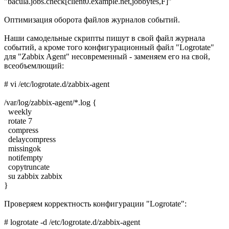
"bacula.jobs.check[client0.example.net,jobbytes,F]"
Оптимизация оборота файлов журналов событий.
Наши самодельные скрипты пишут в свой файл журнала
событий, а кроме того конфигурационный файл "Logrotate"
для "Zabbix Agent" несовременный - заменяем его на свой,
всеобъемлющий:
# vi /etc/logrotate.d/zabbix-agent
/var/log/zabbix-agent/*.log {
weekly
rotate 7
compress
delaycompress
missingok
notifempty
copytruncate
su zabbix zabbix
}
Проверяем корректность конфигурации "Logrotate":
# logrotate -d /etc/logrotate.d/zabbix-agent