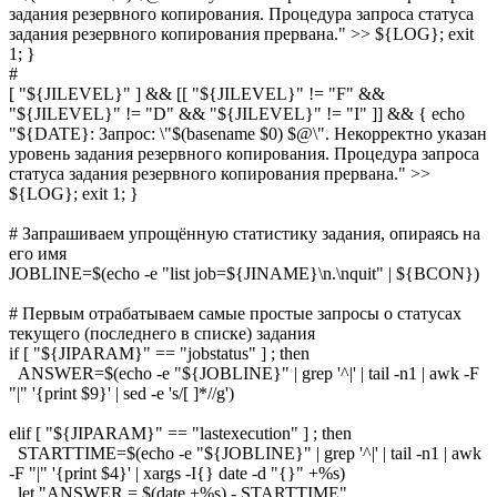
задания резервного копирования. Процедура запроса статуса
задания резервного копирования прервана." >> ${LOG}; exit
1; }
#
[ "${JILEVEL}" ] && [[ "${JILEVEL}" != "F" &&
"${JILEVEL}" != "D" && "${JILEVEL}" != "I" ]] && { echo
"${DATE}: Запрос: \"$(basename $0) $@\". Некорректно указан
уровень задания резервного копирования. Процедура запроса
статуса задания резервного копирования прервана." >>
${LOG}; exit 1; }
# Запрашиваем упрощённую статистику задания, опираясь на
его имя
JOBLINE=$(echo -e "list job=${JINAME}\n.\nquit" | ${BCON})
# Первым отрабатываем самые простые запросы о статусах
текущего (последнего в списке) задания
if [ "${JIPARAM}" == "jobstatus" ] ; then
ANSWER=$(echo -e "${JOBLINE}" | grep '^|' | tail -n1 | awk -F
"|" '{print $9}' | sed -e 's/[ ]*//g')
elif [ "${JIPARAM}" == "lastexecution" ] ; then
STARTTIME=$(echo -e "${JOBLINE}" | grep '^|' | tail -n1 | awk
-F "|" '{print $4}' | xargs -I{} date -d "{}" +%s)
let "ANSWER = $(date +%s) - STARTTIME"