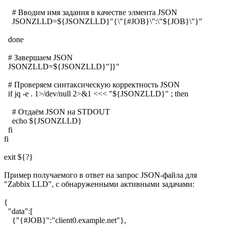
# Вводим имя задания в качестве элмента JSON
JSONZLLD=${JSONZLLD}"{\"{#JOB}\":\"${JOB}\"}"
done
# Завершаем JSON
JSONZLLD=${JSONZLLD}"]}"
# Проверяем синтаксическую корректность JSON
if jq -e . 1>/dev/null 2>&1 <<< "${JSONZLLD}" ; then
# Отдаём JSON на STDOUT
echo ${JSONZLLD}
fi
fi
exit ${?}
Пример получаемого в ответ на запрос JSON-файла для
"Zabbix LLD", с обнаруженными активными задачами:
{
"data":[
{"{#JOB}":"client0.example.net"},