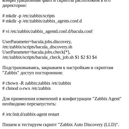
конфигурационные файл и скрипты расположим в его
директории:
# mkdir -p /etc/zabbix/scripts
# mkdir -p /etc/zabbix/zabbix_agents.conf.d
# vi /etc/zabbix/zabbix_agentd.conf.d/bacula.conf
UserParameter=bacula.jobs.discovery,
/etc/zabbix/scripts/bacula_discovery.sh
UserParameter=bacula.jobs.check[*],
/etc/zabbix/scripts/bacula_check_job.sh $1 $2 $3 $4
Подстраховываясь, закрываем к настройкам и скриптам
"Zabbix" доступ посторонним:
# chown -R zabbix:zabbix /etc/zabbix
# chmod o-rwx /etc/zabbix
Для применения изменений в конфигурации "Zabbix Agent"
необходимо перезапустить:
# /etc/init.d/zabbix-agent restart
Пишем и тестируем скрипт "Zabbix Auto Discovery (LLD)".