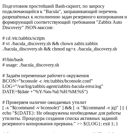
Подготовим простейший Bash-скрипт, по запросу
подключающийся к "Bacula", запрашивающий перечень
разрешённых к исполнению задач резервного копирования и
формирующий соответствующий требования "Zabbix Auto
Discovery" JSON-массив:
# cd /etc/zabbix/scripts
# vi ./bacula_discovery.sh && chown zabix:zabbix
./bacula_discovery.sh && chmod ug+x ./bacula_discovery.sh
#!/bin/bash
# usage: ./bacula_discovery.sh
# Задаём переменные рабочего окружения
BCON="bconsole -c /etc/zabbix/bconsole.conf"
LOG="/var/log/zabbix-agent/zabbix-bacula-error.log"
DATE=$(date +"%Y-%m-%d.%H:%M:%S")
# Проверяем наличие ожидаемых утилит
[ -x "$(command -v bconsole)" ] && [ -x "$(command -v jq)" ] || {
echo "${DATE}: Не обнаружены необходимые для работы
утилиты. Процедура создания списка активных заданий
резервного копирования прервана." >> ${LOG}; exit 1; }