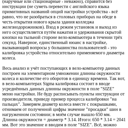
(наручные или стационарные - неважно), справится без
инструкции (не суметь перевести с английского языка
примитивных названий опций настройки устройства - всё
равно, что не разобраться в столовых приборах на обеде в
честь открытия нового крыла здания колледжа
железнодорожников). Вход в режим установок и выход из
него осуществляется путём нажатия и удерживания скрытой
кнопки на тыльной стороне вело-компьютера в течении трёх
секунд. Наверное, единственный нюанс в настройке,
вызывающий вопросы у большинства пользователей - это
калибровка устройства относительно применяемого диаметра
колеса.
Весь анализ и учёт поступающих в вело-компьютер данных
построен на элементарном умножении длинны окружности
колеса и количестве его оборотов в единицу времени. Так вот,
в вело-компьютерах Sigma калибровка состоит в вводе
усреднённых данных длинны окружности в поле "SIZE"
меню настройки. Не буду расписывать пункты инструкции от
производителя, приведу пример процесса калибровки "на
пальцах". Замеряем диаметр колеса вместе с покрышками,
отнимаем от полученной цифры значение "просадки" шин в
нагруженном состоянии; в моём случае вышло 650 мм.
Длинна окружности = диаметр * 3.14. Итого: 650 * 3.14 = 2041
мм. Вот это значение и вводим в поле "SIZE". Всё, можно