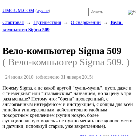
UMGUM.COM
(
лучше
)
Стартовая
→
Путешествия
→
О снаряжении
→
Вело-
компьютер Sigma 509
Вело-компьютер Sigma 509
( Вело-компьютер Sigma 509. )
24 июня 2010
(обновлено 31 января 2015)
Почему Sigma, а не какой другой "хуань-муань", пусть даже и
с "немецким" или "итальянским" названием, но за цену в три
раза меньше? Потому что: "бренд" проверенный, с
англоязычным интерфейсом и инструкцией, с общим для всей
линейки универсальным, действительно удобным
поворотным креплением (купил новую, более
функциональную модель - не нужно менять посадочное место
и датчики, используй старые, уже закреплённые).