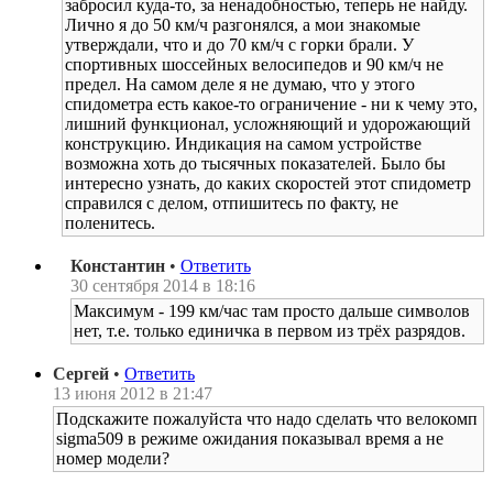
забросил куда-то, за ненадобностью, теперь не найду.
Лично я до 50 км/ч разгонялся, а мои знакомые
утверждали, что и до 70 км/ч с горки брали. У
спортивных шоссейных велосипедов и 90 км/ч не
предел. На самом деле я не думаю, что у этого
спидометра есть какое-то ограничение - ни к чему это,
лишний функционал, усложняющий и удорожающий
конструкцию. Индикация на самом устройстве
возможна хоть до тысячных показателей. Было бы
интересно узнать, до каких скоростей этот спидометр
справился с делом, отпишитесь по факту, не
поленитесь.
Константин
•
Ответить
30 сентября 2014 в 18:16
Максимум - 199 км/час там просто дальше символов
нет, т.е. только единичка в первом из трёх разрядов.
Сергей
•
Ответить
13 июня 2012 в 21:47
Подскажите пожалуйста что надо сделать что велокомп
sigma509 в режиме ожидания показывал время а не
номер модели?