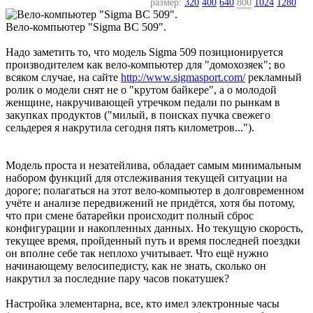
размер:
320
400
640
800
1024
1280
Вело-компьютер "Sigma BC 509".
Надо заметить то, что модель Sigma 509 позиционируется
производителем как вело-компьютер для "домохозяек"; во
всяком случае, на сайте
http://www.sigmasport.com/
рекламный
ролик о модели снят не о "крутом байкере", а о молодой
женщине, накручивающей утречком педали по рынкам в
закупках продуктов ("милый, в поисках пучка свежего
сельдерея я накрутила сегодня пять километров...").
Модель проста и незатейлива, обладает самым минимальным
набором функций для отслеживания текущей ситуации на
дороге; полагаться на этот вело-компьютер в долговременном
учёте и анализе передвижений не придётся, хотя бы потому,
что при смене батарейки происходит полный сброс
конфигурации и накопленных данных. Но текущую скорость,
текущее время, пройденный путь и время последней поездки
он вполне себе так неплохо учитывает. Что ещё нужно
начинающему велосипедисту, как не знать, сколько он
накрутил за последние пару часов покатушек?
Настройка элементарна, все, кто имел электронные часы