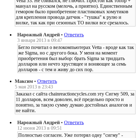
Vetta 33. Не сбивался, не глючил. Простой как топор +
мануал на русском (мелочь, а приятно). Единственным
гемором было приобретение пластиковых хомутиков
для крепления провода датчик - "тушка" к рулю и
вилке, так как при сезонных ТО вилки все срезалось.
Нарожный Андрей
•
Ответить
3 января 2013 в 09:47
Бегло почитал о велокомпьютерах Vetta - вроде как так
же Sigma, но с другого бока. У меня на момент
приобретения был выбор: брать Sigma за тридцать
долларов или нечто хрустящее и воняющее за семь
долларов - с тем и живу до сих пор.
Максим
•
Ответить
5 мая 2013 в 23:43
Заказал с сайта chainreactioncycles.com эту Сигму 509, за
11 долларов, всем доволен, всё предельно просто и
понятно, за такую сумму думаю достойных аналогов и
не найти.
Нарожный Андрей
•
Ответить
12 июня 2013 в 09:51
Полностью согласен. Уже потерял одну "сигму" -