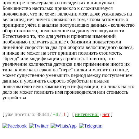
просмотре теле-сериалов и посиделках в пивнушках.
Большинство настолько привыкло к сложившемуся
положению, что не хочет включать мозг, даже усаживаясь на
велосипед; нет ничего сложного в том, чтобы вспомнить о
принципе учёта и анализа поступающих данных - количество
оборотов колеса, помноженное на длину его окружности.
Естественно то, что для учёта и принятия изменений
необходимо получить данные с близкими показателями
линейной скорости за два-три оборота велосипедного колеса,
и никак не может на этот принцип повлиять стоимость,
"бренд" или модификация устройства. Понятно, что
увеличение количества датчиков или применение иного их
типа, кроме как геркон на "пере" вилки и магнит на спице,
может существенно уменьшить период между поступлением
данных и увеличить скорость обработки и выдачи
пользователю вело-компьютера информации, но никак на это
дело не может повлиять имя производителя или стоимость
устройства.
[
уже посетило: 38444 /
+4
/
-1
]
[
интересно!
/
нет
]