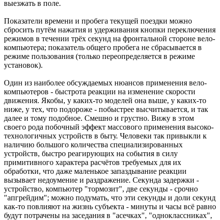
выезжать в поле.
Показатели времени и пробега текущей поездки можно
сбросить путём нажатия и удерживания кнопки переключения
режимов в течении трёх секунд на фронтальной стороне вело-
компьютера; показатель общего пробега не сбрасывается в
режиме пользования (только переопределяется в режиме
установок).
Один из наиболее обсуждаемых нюансов применения вело-
компьютеров - быстрота реакции на изменение скорости
движения. Якобы, у каких-то моделей она выше, у каких-то
ниже, у тех, что подороже - побыстрее высчитывается, и так
далее и тому подобное. Смешно и грустно. Вижу в этом
своего рода побочный эффект массового применения высоко-
технологичных устройств в быту. Человеки так привыкли к
наличию большого количества специализированных
устройств, быстро реагирующих на события в силу
примитивного характера расчётов требуемых для их
обработки, что даже маленькое запаздывание реакции
вызывает недоумение и раздражение. Секунда задержки -
устройство, компьютер "тормозит", две секунды - срочно
"апгрейдим"; можно подумать, что эти секунды и доли секунд
как-то повлияют на жизнь субъекта - минуты и часы всё равно
будут потрачены на заседания в "асечках", "одноклассниках",