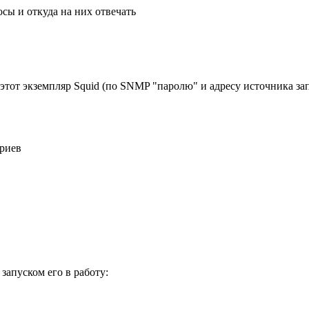
сы и откуда на них отвечать
тот экземпляр Squid (по SNMP "паролю" и адресу источника за
ериев
апуском его в работу: