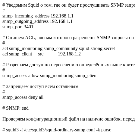
# Уведомим Squid о том, где он будет прослушивать SNMP запро
#
snmp_incoming_address 192.168.1.1
snmp_outgoing_address 192.168.1.1
snmp_port 3401
# Опишем ACL, членам которого разрешены SNMP запросы на э
#
acl snmp_monitoring snmp_community squid-strong-secret
acl snmp_client src 192.168.1.2
# Разрешаем доступ по пересечению определённых выше крит
#
snmp_access allow snmp_monitoring snmp_client
# Запрещаем доступ всем остальным
#
snmp_access deny all
# SNMP: end
Проверяем конфигурационный файл на наличие ошибок, перед з
# squid3 -f /etc/squid3/squid-ordinary-snmp.conf -k parse