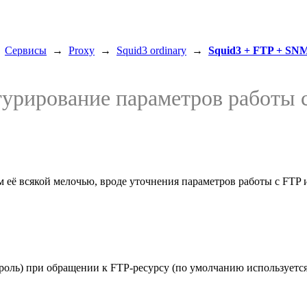
→
Сервисы
→
Proxy
→
Squid3 ordinary
→
Squid3 + FTP + SN
урирование параметров работы с
ём её всякой мелочью, вроде уточнения параметров работы с FTP
ароль) при обращении к FTP-ресурсу (по умолчанию используется