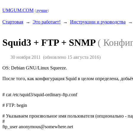
UMGUM.COM
(
лучше
)
Стартовая
→
Это работает!
→
Инструкции и руководства
Squid3 + FTP + SNMP
( Конфиг
30 ноября 2011
(обновлено 15 августа 2016)
OS: Debian GNU/Linux Squeeze.
После того, как конфигурация Squid в целом определена, добь
# cat /etc/squid3/squid-ordinary-ftp.conf
# FTP: begin
# Указываем произвольное имя пользователя (опционально - п
#
ftp_user anonymous@somewhere.net