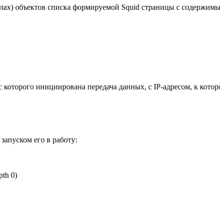
х) объектов списка формируемой Squid страницы с содержимым 
 с которого инициирована передача данных, с IP-адресом, к кот
апуском его в работу:
pth 0)