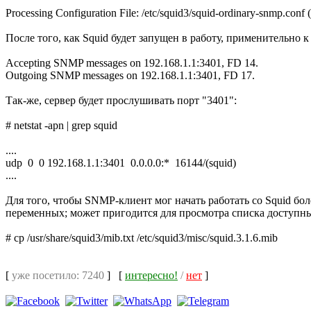
Processing Configuration File: /etc/squid3/squid-ordinary-snmp.conf 
После того, как Squid будет запущен в работу, применительно 
Accepting SNMP messages on 192.168.1.1:3401, FD 14.
Outgoing SNMP messages on 192.168.1.1:3401, FD 17.
Так-же, сервер будет прослушивать порт "3401":
# netstat -apn | grep squid
....
udp 0 0 192.168.1.1:3401 0.0.0.0:* 16144/(squid)
....
Для того, чтобы SNMP-клиент мог начать работать со Squid бо
переменных; может пригодится для просмотра списка доступны
# cp /usr/share/squid3/mib.txt /etc/squid3/misc/squid.3.1.6.mib
[
уже посетило: 7240
]
[
интересно!
/
нет
]