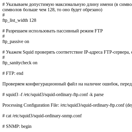
# Указываем допустимую максимальную длину имени (в символа
символов больше чем 128, то оно будет обрезано)
#
ftp_list_width 128
# Разрешаем использовать пассивный режим FTP
#
ftp_passive on
# Укажем Squid проверять соответствие IP-адреса FTP-сервера,
#
ftp_sanitycheck on
# FTP: end
Проверяем конфигурационный файл на наличие ошибок, перед з
# squid3 -f /etc/squid3/squid-ordinary-ftp.conf -k parse
Processing Configuration File: /etc/squid3/squid-ordinary-ftp.conf (de
# cat /etc/squid3/squid-ordinary-snmp.conf
# SNMP: begin