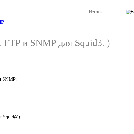
MP
 FTP и SNMP для Squid3. )
 и SNMP:
: Squid@)