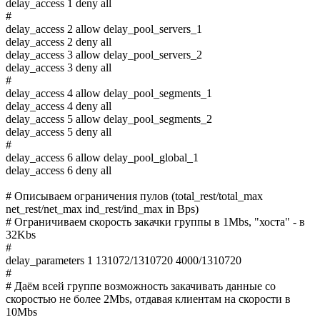
delay_access 1 deny all
#
delay_access 2 allow delay_pool_servers_1
delay_access 2 deny all
delay_access 3 allow delay_pool_servers_2
delay_access 3 deny all
#
delay_access 4 allow delay_pool_segments_1
delay_access 4 deny all
delay_access 5 allow delay_pool_segments_2
delay_access 5 deny all
#
delay_access 6 allow delay_pool_global_1
delay_access 6 deny all
# Описываем ограничения пулов (total_rest/total_max
net_rest/net_max ind_rest/ind_max in Bps)
# Ограничиваем скорость закачки группы в 1Mbs, "хоста" - в
32Kbs
#
delay_parameters 1 131072/1310720 4000/1310720
#
# Даём всей группе возможность закачивать данные со
скоростью не более 2Mbs, отдавая клиентам на скорости в
10Mbs