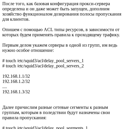
После того, как базовая конфигурация прокси-сервера
определена и он даже может быть запущен, дополним
хозяйство функционалом дозирования полосы пропускания
для клиентов.
Опишем с помощью ACL типы ресурсов, в зависимости от
которых будем применять правила к проходящему трафику.
Первым делом укажем серверы в одной из групп, им ведь
нужно особое отношение:
# touch /etc/squid3/acl/delay_pool_servers_1
# touch /etc/squid3/acl/delay_pool_servers_2
192.168.1.1/32
192.168.1.2/32
....
192.168.1.3/32
Далее причислим разные сетевые сегменты к разным
группам, которым в поледствии будут назначены свои
правила пропускания:
# touch /etc/squid3/acl/delay_pool_segments_1