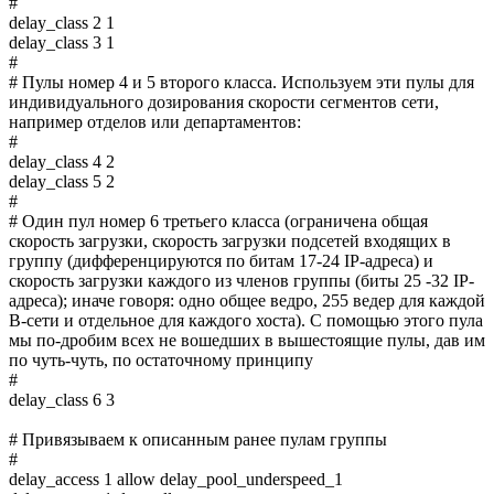
#
delay_class 2 1
delay_class 3 1
#
# Пулы номер 4 и 5 второго класса. Используем эти пулы для
индивидуального дозирования скорости сегментов сети,
например отделов или департаментов:
#
delay_class 4 2
delay_class 5 2
#
# Один пул номер 6 третьего класса (ограничена общая
скорость загрузки, скорость загрузки подсетей входящих в
группу (дифференцируются по битам 17-24 IP-адреса) и
скорость загрузки каждого из членов группы (биты 25 -32 IP-
адреса); иначе говоря: одно общее ведро, 255 ведер для каждой
B-сети и отдельное для каждого хоста). С помощью этого пула
мы по-дробим всех не вошедших в вышестоящие пулы, дав им
по чуть-чуть, по остаточному принципу
#
delay_class 6 3
# Привязываем к описанным ранее пулам группы
#
delay_access 1 allow delay_pool_underspeed_1