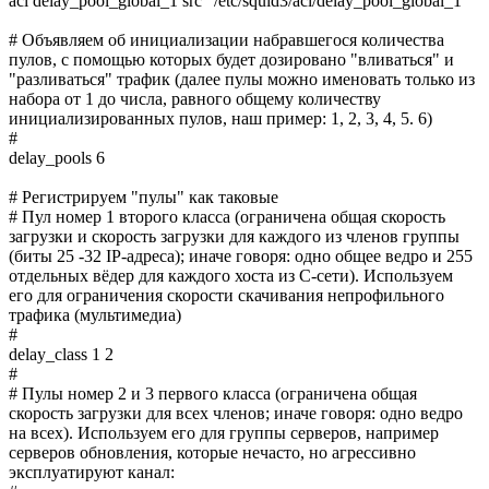
acl delay_pool_global_1 src "/etc/squid3/acl/delay_pool_global_1"
# Объявляем об инициализации набравшегося количества
пулов, с помощью которых будет дозировано "вливаться" и
"разливаться" трафик (далее пулы можно именовать только из
набора от 1 до числа, равного общему количеству
инициализированных пулов, наш пример: 1, 2, 3, 4, 5. 6)
#
delay_pools 6
# Регистрируем "пулы" как таковые
# Пул номер 1 второго класса (ограничена общая скорость
загрузки и скорость загрузки для каждого из членов группы
(биты 25 -32 IP-адреса); иначе говоря: одно общее ведро и 255
отдельных вёдер для каждого хоста из C-сети). Используем
его для ограничения скорости скачивания непрофильного
трафика (мультимедиа)
#
delay_class 1 2
#
# Пулы номер 2 и 3 первого класса (ограничена общая
скорость загрузки для всех членов; иначе говоря: одно ведро
на всех). Используем его для группы серверов, например
серверов обновления, которые нечасто, но агрессивно
эксплуатируют канал: