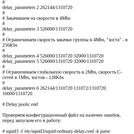
#
delay_parameters 2 262144/1310720
#
# Закачиваем на скорости в 4Mbs
#
delay_parameters 3 526000/1310720
#
# Ограничиваем скорость закачки группы в 4Mbs, "хоста" - в
256Kbs
#
delay_parameters 4 526000/1310720 32000/1310720
delay_parameters 5 526000/1310720 32000/1310720
#
# Ограничиваем глобальную скорость в 2Mbs, скорость C-
сетей в 1Mbs, хостов - 128Kbs
#
delay_parameters 6 262144/1310720 131072/1310720
16000/1310720
# Delay pools: end
Проверяем конфигурационный файл на наличие ошибок,
перед запуском его в работу:
# squid3 -f /etc/squid3/squid-ordinary-delay.conf -k parse