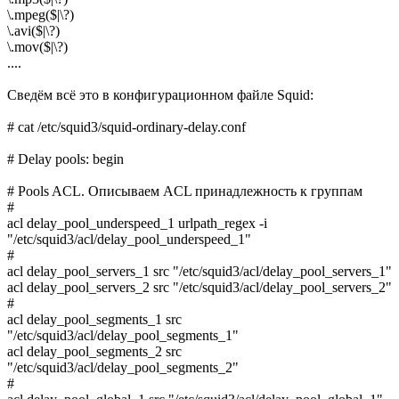
\.mpeg($|\?)
\.avi($|\?)
\.mov($|\?)
....
Сведём всё это в конфигурационном файле Squid:
# cat /etc/squid3/squid-ordinary-delay.conf
# Delay pools: begin
# Pools ACL. Описываем ACL принадлежность к группам
#
acl delay_pool_underspeed_1 urlpath_regex -i
"/etc/squid3/acl/delay_pool_underspeed_1"
#
acl delay_pool_servers_1 src "/etc/squid3/acl/delay_pool_servers_1"
acl delay_pool_servers_2 src "/etc/squid3/acl/delay_pool_servers_2"
#
acl delay_pool_segments_1 src
"/etc/squid3/acl/delay_pool_segments_1"
acl delay_pool_segments_2 src
"/etc/squid3/acl/delay_pool_segments_2"
#