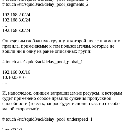
# touch /etc/squid3/acl/delay_pool_segments_2
192.168.2.0/24
192.168.3.0/24
....
192.168.x.0/24
Определим глобальную группу, к которой после применим
правила, применяемые к тем пользователям, которые не
вошли ни в одну из ранее описанных групп:
# touch /etc/squid3/acl/delay_pool_global_1
192.168.0.0/16
10.10.0.0/16
....
И, напоследок, опишем запрашиваемые ресурсы, к которым
будет применено особое правило сужения пропускной
способности (то есть, запрос будет исполняться, но с особо
малой скоростью):
# touch /etc/squid3/acl/delay_pool_underspeed_1
\.mp3($|\?)