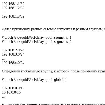
192.168.1.1/32
192.168.1.2/32
....
192.168.1.3/32
Далее причислим разные сетевые сегменты к разным группам, 
# touch /etc/squid3/acl/delay_pool_segments_1
# touch /etc/squid3/acl/delay_pool_segments_2
192.168.2.0/24
192.168.3.0/24
....
192.168.x.0/24
Определим глобальную группу, к которой после применим прав
# touch /etc/squid3/acl/delay_pool_global_1
192.168.0.0/16
10.10.0.0/16
....
И, напоследок, опишем запрашиваемые ресурсы, к которым буде