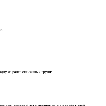
я:
одну из ранее описанных групп:
 есть, запрос будет исполняться, но с особо малой