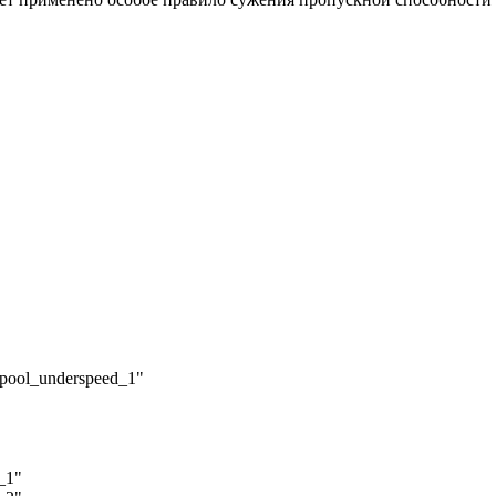
y_pool_underspeed_1"
_1"