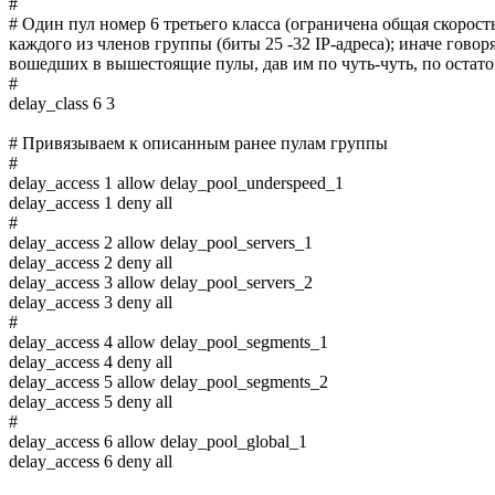
#
# Один пул номер 6 третьего класса (ограничена общая скорост
каждого из членов группы (биты 25 -32 IP-адреса); иначе говор
вошедших в вышестоящие пулы, дав им по чуть-чуть, по оста
#
delay_class 6 3
# Привязываем к описанным ранее пулам группы
#
delay_access 1 allow delay_pool_underspeed_1
delay_access 1 deny all
#
delay_access 2 allow delay_pool_servers_1
delay_access 2 deny all
delay_access 3 allow delay_pool_servers_2
delay_access 3 deny all
#
delay_access 4 allow delay_pool_segments_1
delay_access 4 deny all
delay_access 5 allow delay_pool_segments_2
delay_access 5 deny all
#
delay_access 6 allow delay_pool_global_1
delay_access 6 deny all