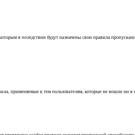
которым в поледствии будут назначены свои правила пропускани
ила, применяемые к тем пользователям, которые не вошли ни в 
т применено особое правило сужения пропускной способности (то