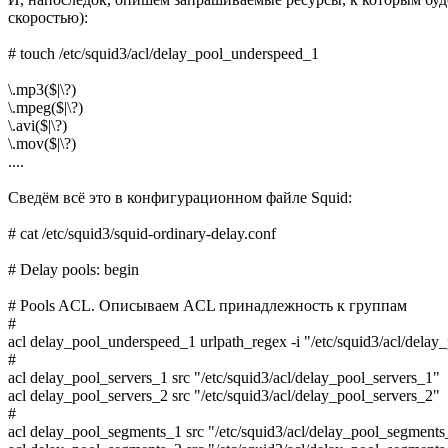
скоростью):
# touch /etc/squid3/acl/delay_pool_underspeed_1
\.mp3($|\?)
\.mpeg($|\?)
\.avi($|\?)
\.mov($|\?)
....
Сведём всё это в конфигурационном файле Squid:
# cat /etc/squid3/squid-ordinary-delay.conf
# Delay pools: begin
# Pools ACL. Описываем ACL принадлежность к группам
#
acl delay_pool_underspeed_1 urlpath_regex -i "/etc/squid3/acl/dela
#
acl delay_pool_servers_1 src "/etc/squid3/acl/delay_pool_servers_1"
acl delay_pool_servers_2 src "/etc/squid3/acl/delay_pool_servers_2"
#
acl delay_pool_segments_1 src "/etc/squid3/acl/delay_pool_segments