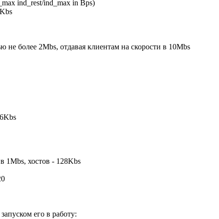
_max ind_rest/ind_max in Bps)
2Kbs
ью не более 2Mbs, отдавая клиентам на скорости в 10Mbs
56Kbs
в 1Mbs, хостов - 128Kbs
20
апуском его в работу: