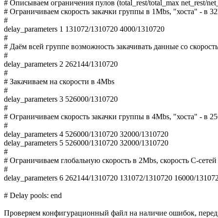
# Описываем ограничения пулов (total_rest/total_max net_rest/net
# Ограничиваем скорость закачки группы в 1Mbs, "хоста" - в 3
#
delay_parameters 1 131072/1310720 4000/1310720
#
# Даём всей группе возможность закачивать данные со скорост
#
delay_parameters 2 262144/1310720
#
# Закачиваем на скорости в 4Mbs
#
delay_parameters 3 526000/1310720
#
# Ограничиваем скорость закачки группы в 4Mbs, "хоста" - в 2
#
delay_parameters 4 526000/1310720 32000/1310720
delay_parameters 5 526000/1310720 32000/1310720
#
# Ограничиваем глобальную скорость в 2Mbs, скорость C-сетей 
#
delay_parameters 6 262144/1310720 131072/1310720 16000/13107
# Delay pools: end
Проверяем конфигурационный файл на наличие ошибок, перед з