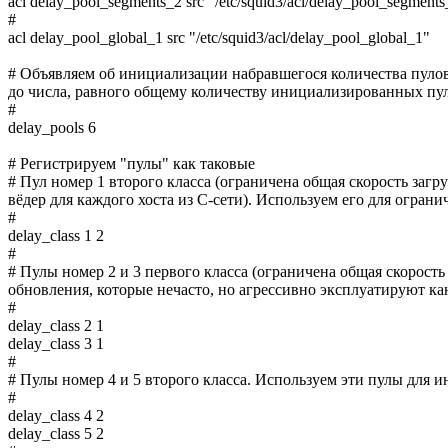
acl delay_pool_segments_2 src "/etc/squid3/acl/delay_pool_segments
#
acl delay_pool_global_1 src "/etc/squid3/acl/delay_pool_global_1"
# Объявляем об инициализации набравшегося количества пулов,
до числа, равного общему количеству инициализированных пулов,
#
delay_pools 6
# Регистрируем "пулы" как таковые
# Пул номер 1 второго класса (ограничена общая скорость загру
вёдер для каждого хоста из C-сети). Используем его для огра
#
delay_class 1 2
#
# Пулы номер 2 и 3 первого класса (ограничена общая скорость 
обновления, которые нечасто, но агрессивно эксплуатируют ка
#
delay_class 2 1
delay_class 3 1
#
# Пулы номер 4 и 5 второго класса. Используем эти пулы для 
#
delay_class 4 2
delay_class 5 2