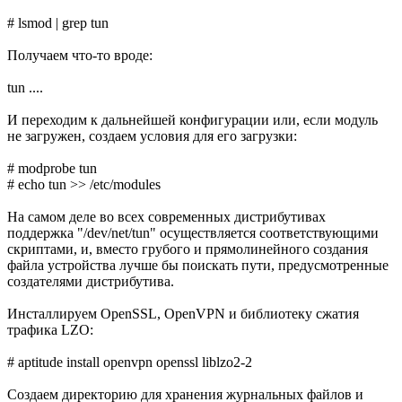
# lsmod | grep tun
Получаем что-то вроде:
tun ....
И переходим к дальнейшей конфигурации или, если модуль
не загружен, создаем условия для его загрузки:
# modprobe tun
# echo tun >> /etc/modules
На самом деле во всех современных дистрибутивах
поддержка "/dev/net/tun" осуществляется соответствующими
скриптами, и, вместо грубого и прямолинейного создания
файла устройства лучше бы поискать пути, предусмотренные
создателями дистрибутива.
Инсталлируем OpenSSL, OpenVPN и библиотеку сжатия
трафика LZO:
# aptitude install openvpn openssl liblzo2-2
Создаем директорию для хранения журнальных файлов и