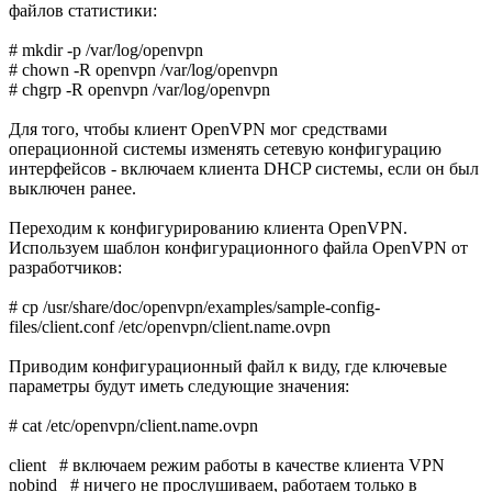
файлов статистики:
# mkdir -p /var/log/openvpn
# chown -R openvpn /var/log/openvpn
# chgrp -R openvpn /var/log/openvpn
Для того, чтобы клиент OpenVPN мог средствами
операционной системы изменять сетевую конфигурацию
интерфейсов - включаем клиента DHCP системы, если он был
выключен ранее.
Переходим к конфигурированию клиента OpenVPN.
Используем шаблон конфигурационного файла OpenVPN от
разработчиков:
# cp /usr/share/doc/openvpn/examples/sample-config-
files/client.conf /etc/openvpn/client.name.ovpn
Приводим конфигурационный файл к виду, где ключевые
параметры будут иметь следующие значения:
# cat /etc/openvpn/client.name.ovpn
client # включаем режим работы в качестве клиента VPN
nobind # ничего не прослушиваем, работаем только в