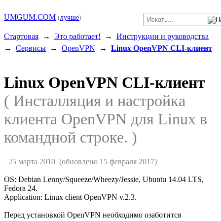
UMGUM.COM
(
лучше
)
Стартовая
→
Это работает!
→
Инструкции и руководства
→
Сервисы
→
OpenVPN
→
Linux OpenVPN CLI-клиент
Linux OpenVPN CLI-клиент
( Инсталляция и настройка
клиента OpenVPN для Linux в
командной строке. )
25 марта 2010
(обновлено 15 февраля 2017)
OS: Debian Lenny/Squeeze/Wheezy/Jessie, Ubuntu 14.04 LTS,
Fedora 24.
Application: Linux client OpenVPN v.2.3.
Перед установкой OpenVPN необходимо озаботится