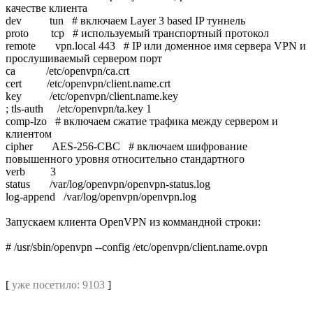
качестве клиента
dev tun # включаем Layer 3 based IP туннель
proto tcp # используемый транспортный протокол
remote vpn.local 443 # IP или доменное имя сервера VPN и
прослушиваемый сервером порт
ca /etc/openvpn/ca.crt
cert /etc/openvpn/сlient.name.crt
key /etc/openvpn/сlient.name.key
; tls-auth /etc/openvpn/ta.key 1
comp-lzo # включаем сжатие трафика между сервером и
клиентом
cipher AES-256-CBC # включаем шифрование
повышенного уровня относительно стандартного
verb 3
status /var/log/openvpn/openvpn-status.log
log-append /var/log/openvpn/openvpn.log
Запускаем клиента OpenVPN из коммандной строки:
# /usr/sbin/openvpn --config /etc/openvpn/client.name.ovpn
[
уже посетило: 9103
]