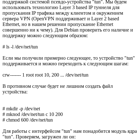
поддержкой системой псевдо-устройства "tun". Мы будем
использовать технологию Layer 3 based IP туннеля для
пропускания IP трафика между клиентом и окружением
сервера VPN (OpenVPN поддерживает и Layer 2 based
Ethernet, но в нашем решении пропускание Ethernet
совершенно ни к чему). Для Debian проверить его наличие и
поддержку можно следующим образом:
# ls -l /dev/net/tun
Если мы получили примерно следующее, то устройство "tun"
поддерживается и можно переходить к следующим шагам:
crw------- 1 root root 10, 200 ... /dev/net/tun
В противном случае будет не лишним создать файл
устройства:
# mkdir -p /dev/net
# mknod /dev/net/tun c 10 200
# chmod 600 /dev/net/tun
Для работы с интерфейсом "tun" нам понадобится модуль ядра
"tun". Проверяем, загружен ли он: