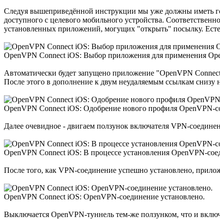
Следуя вышеприведённой инструкции мы уже должны иметь гот
доступного с целевого мобильного устройства. Соответственн
установленных приложений, могущих "открыть" посылку. Ест
OpenVPN Connect iOS: Выбор приложения для применения Op
Автоматически будет запущено приложение "OpenVPN Connect 
После этого в дополнение к двум неудаляемым ссылкам снизу 
OpenVPN Connect iOS: Одобрение нового профиля OpenVPN-с
Далее очевидное - двигаем ползунок включателя VPN-соединени
OpenVPN Connect iOS: В процессе установления OpenVPN-сое
После того, как VPN-соединение успешно установлено, приложе
OpenVPN Connect iOS: OpenVPN-соединение установлено.
Выключается OpenVPN-туннель тем-же ползунком, что и включа