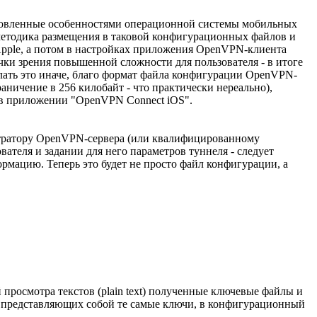
бусловленные особенностями операционной системы мобильных
 методика размещения в таковой конфигурационных файлов и
Apple, а потом в настройках приложения OpenVPN-клиента
чки зрения повышенной сложности для пользователя - в итоге
лать это иначе, благо формат файла конфигурации OpenVPN-
аничение в 256 килобайт - что практически нереально),
о в приложении "OpenVPN Connect iOS".
нистратору OpenVPN-сервера (или квалифицированному
ателя и задании для него параметров туннеля - следует
мацию. Теперь это будет не просто файл конфигурации, а
просмотра текстов (plain text) полученные ключевые файлы и
и представляющих собой те самые ключи, в конфигурационный