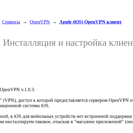
→
Сервисы
→
OpenVPN
→
Apple (iOS) OpenVPN клиент
( Инсталляция и настройка клие
t OpenVPN v.1.0.3.
и" (VPN), доступ к которой предоставляется сервером OpenVPN 
рационной системы iOS.
osoft, в iOS для мобильных устройств нет встроенной поддерж
ом инсталлируем таковое, отыскав в "магазине приложений" (оно