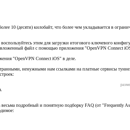
олее 10 (десяти) килобайт, что более чем укладывается в огран
о воспользуйтесь этим для загрузки итогового ключевого конфигу
нию вложенный файл с помощью приложения "OpenVPN Connect iO
ения "OpenVPN Connect iOS" в деле.
транными, ненужными нам ссылками на платные сервисы туннел
строек:
разме
 весьма подробный и понятную подборку FAQ (от "Frequently Ask
одимое: