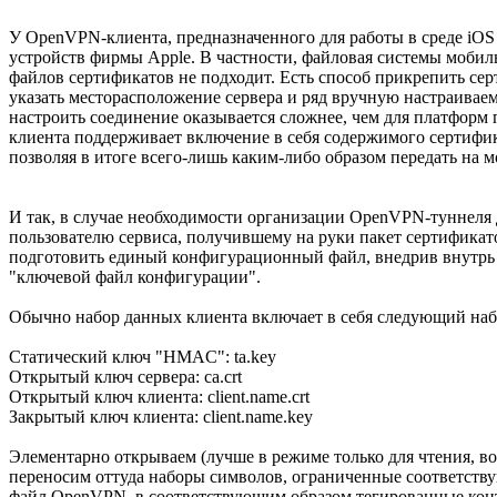
У OpenVPN-клиента, предназначенного для работы в среде iOS
устройств фирмы Apple. В частности, файловая системы мобил
файлов сертификатов не подходит. Есть способ прикрепить с
указать месторасположение сервера и ряд вручную настраиваем
настроить соединение оказывается сложнее, чем для платформ
клиента поддерживает включение в себя содержимого сертифика
позволяя в итоге всего-лишь каким-либо образом передать на
И так, в случае необходимости организации OpenVPN-туннеля д
пользователю сервиса, получившему на руки пакет сертификатов
подготовить единый конфигурационный файл, внедрив внутрь 
"ключевой файл конфигурации".
Обычно набор данных клиента включает в себя следующий наб
Статический ключ "HMAC": ta.key
Открытый ключ сервера: ca.crt
Открытый ключ клиента: client.name.crt
Закрытый ключ клиента: client.name.key
Элементарно открываем (лучше в режиме только для чтения, в
переносим оттуда наборы символов, ограниченные соответству
файл OpenVPN, в соответствующим образом тегированные кон