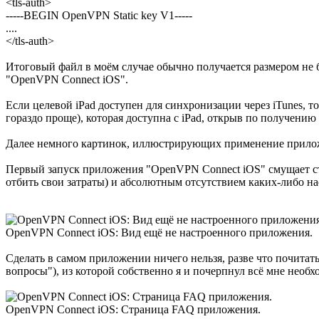
<tls-auth>
-----BEGIN OpenVPN Static key V1-----
....
</tls-auth>
Итоговый файл в моём случае обычно получается размером не б
"OpenVPN Connect iOS".
Если целевой iPad доступен для синхронизации через iTunes, т
гораздо проще), которая доступна с iPad, открыв по получе
Далее немного картинок, иллюстрирующих применение прилож
Первый запуск приложения "OpenVPN Connect iOS" смущает с
отбить свои затраты) и абсолютным отсутствием каких-либо на
OpenVPN Connect iOS: Вид ещё не настроенного приложения.
Сделать в самом приложении ничего нельзя, разве что почитать
вопросы"), из которой собственно я и почерпнул всё мне необх
OpenVPN Connect iOS: Страница FAQ приложения.