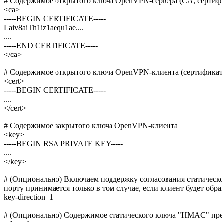
# Содержимое открытого ключа OpenVPN-сервера (CA, сертифи
<ca>
-----BEGIN CERTIFICATE-----
Laiv8aiTh1iz1aequ1ae....
....
-----END CERTIFICATE-----
</ca>
# Содержимое открытого ключа OpenVPN-клиента (сертификат
<cert>
-----BEGIN CERTIFICATE-----
....
</cert>
# Содержимое закрытого ключа OpenVPN-клиента
<key>
-----BEGIN RSA PRIVATE KEY-----
....
</key>
# (Опционально) Включаем поддержку согласования статическо
порту принимается только в том случае, если клиент будет об
key-direction 1
# (Опционально) Содержимое статического ключа "HMAC" пр