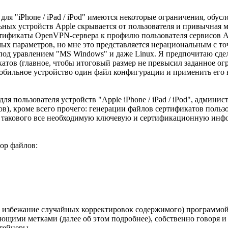
 для "iPhone / iPad / iPod" имеются некоторые ограничения, о
ьных устройств Apple скрывается от пользователя и привычная
ертификаты OpenVPN-сервера к профилю пользователя сервисов 
ых параметров, но мне это представляется нерациональным с то
 под уравлением "MS Windows" и даже Linux. Я предпочитаю сде
тов (главное, чтобы итоговый размер не превысил заданное огр
 мобильное устройство один файл конфигурации и применить ег
ля пользователя устройств "Apple iPhone / iPad / iPod", адми
), кроме всего прочего: генерации файлов сертификатов пользов
такового все необходимую ключевую и сертификационную инфор
ор файлов:
о избежание случайных корректировок содержимого) программой 
ющими метками (далее об этом подробнее), собственно говоря 
тейнеры.