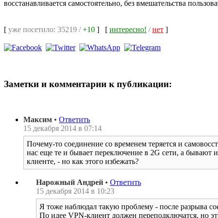
восстанавливается самостоятельно, без вмешательства пользова
[
уже посетило: 35219 /
+10
]
[
интересно!
/
нет
]
Заметки и комментарии к публикации:
Максим
•
Ответить
15 декабря 2014 в 07:14
Почему-то соединение со временем теряется и самовосст
нас еще те и бывает переключение в 2G сети, а бывают и
клиенте, - но как этого избежать?
Нарожный Андрей
•
Ответить
15 декабря 2014 в 10:23
Я тоже наблюдал такую проблему - после разрыва со
По идее VPN-клиент должен переподключатся, но это