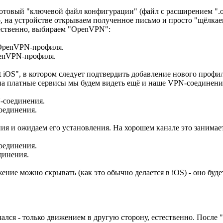
овый "ключевой файл конфигурации" (файл с расширением ".ovp
о, на устройстве открываем полученное письмо и просто "щёлка
ественно, выбираем "OpenVPN":
enVPN-профиля.
iOS", в котором следует подтвердить добавление нового профи
на платные сервисы мы будем видеть ещё и наше VPN-соединени
оединения.
я и ожидаем его установления. На хорошем канале это занимает
динения.
ние можно скрывать (как это обычно делается в iOS) - оно буд
лся - только движением в другую сторону, естественно. После 