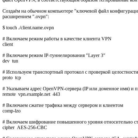
Создаём на обычном компьютере "ключевой файл конфигурации
расширением ".ovpn":
$ touch ./client.name.ovpn
# Включаем режим работы в качестве клиента VPN
client
# Включаем режим IP-туннелирования "Layer 3"
dev tun
# Используем транспортный протокол с проверкой целостност
proto tcp
# Указываем адрес OpenVPN-сервера (IP или доменное имя) и
remote vpn.example.net 443
# Включаем сжатие трафика между сервером и клиентом
comp-lzo
# Включаем шифрование повышенного уровня относительно с
cipher AES-256-CBC