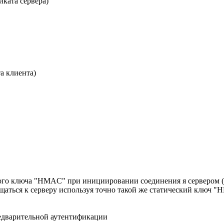
ката сервера)
а клиента)
го ключа "HMAC" при инициировании соединения я сервером (по
ращаться к серверу используя точно такой же статический ключ 
едварительной аутентификации