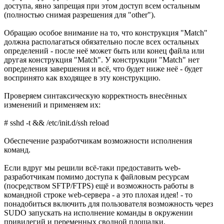
доступа, явно запрещая при этом доступ всем остальным
(полностью снимая разрешения для "other").
Обращаю особое внимание на то, что конструкция "Match"
должна располагаться обязательно после всех остальных
определений - после неё может быть или конец файла или
другая конструкция "Match". У конструкции "Match" нет
определения завершения и всё, что будет ниже неё - будет
воспринято как входящее в эту конструкцию.
Проверяем синтаксическую корректность внесённых
изменений и применяем их:
# sshd -t && /etc/init.d/ssh reload
Обеспечение разработчикам возможности исполнения
команд.
Если вдруг мы решили всё-таки предоставить web-
разработчикам помимо доступа к файловым ресурсам
(посредством SFTP/FTPS) ещё и возможность работы в
командной строке web-сервера - а это плохая идея! - то
понадобиться включить для пользователя возможность через
SUDO запускать на исполнение команды в окружении
привилегий и переменных сводной площадки.