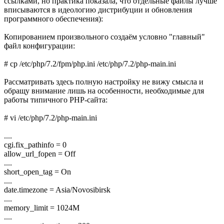
ссылками, но практика показала, что отдельные файлы лучше
вписываются в идеологию дистрибуции и обновления
программного обеспечения):
Копированием произвольного создаём условно "главный"
файл конфигурации:
# cp /etc/php/7.2/fpm/php.ini /etc/php/7.2/php-main.ini
Рассматривать здесь полную настройку не вижу смысла и
обращу внимание лишь на особенности, необходимые для
работы типичного PHP-сайта:
# vi /etc/php/7.2/php-main.ini
....
cgi.fix_pathinfo = 0
allow_url_fopen = Off
....
short_open_tag = On
....
date.timezone = Asia/Novosibirsk
....
memory_limit = 1024M
....