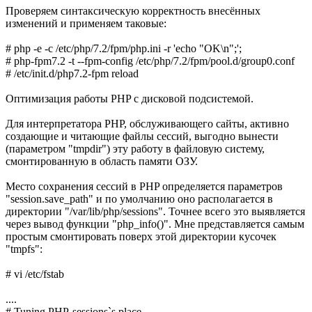
Проверяем синтаксическую корректность внесённых
изменений и применяем таковые:
# php -e -c /etc/php/7.2/fpm/php.ini -r 'echo "OK\n";';
# php-fpm7.2 -t --fpm-config /etc/php/7.2/fpm/pool.d/group0.conf
# /etc/init.d/php7.2-fpm reload
Оптимизация работы PHP с дисковой подсистемой.
Для интерпретатора PHP, обслуживающего сайты, активно
создающие и читающие файлы сессий, выгодно вынести
(параметром "tmpdir") эту работу в файловую систему,
смонтированную в область памяти ОЗУ.
Место сохранения сессий в PHP определяется параметров
"session.save_path" и по умолчанию оно располагается в
директории "/var/lib/php/sessions". Точнее всего это выявляется
через вывод функции "php_info()". Мне представляется самым
простым смонтировать поверх этой директории кусочек
"tmpfs":
# vi /etc/fstab
....
# Tuning PHP-sessions`s place