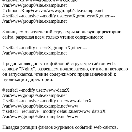
/var/www/group0/site.example.net
# chmod -R ug+rw /var/www/group0/site.example.net
# setfacl --recursive --modify user::rwX,group::rwX,other:---
/var/www/group0/site.example.net
Защищаем от изменений структуры корневую директорию
сайта, разрешая всем только чтение содержимого:
# setfacl --modify user::rX,group::rX,other:---
/var/www/group0/site.example.net
Предоставляя доступ к файловой структуре сайтов web-
серверу "Nginx", разрешаем пользователю, от имени которого
он запускается, чтение содержимого предназначенной к
публикации директории:
# setfacl --modify user:www-data:X
/var/www/group0/site.example.net
# setfacl --recursive --modify user:www-data:rX
/var/www/group0/site.example.net/www
# setfacl --recursive --modify default:user:www-data:rX
/var/www/group0/site.example.net/www
Наладка ротации файлов журналов событий web-сайтов.