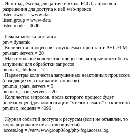
; Явно задаём владельца точки входа FCGI-запросов и
разрешения для доступа к ней web-прокси
listen.owner = www-data
listen.group = www-data
listen.mode = 0600
; Режим запуска инстанса
pm = dynamic
; Количество процессов, запускаемых при старте PHP-FPM
pm.start_servers = 20
; Максимальное количество процессов, которые могут быть
запущены для обработки запросов
pm.max_children = 512
; Параметры количества запущенных неактивных процессов
(находящихся в ожидании запросов)
pm.min_spare_servers = 5
pm.max_spare_servers = 20
; Количество запросов, после которого процесс будет
перезапущен (для компенсации "утечек памяти" в скриптах)
pm.max_requests = 4096
; Журнал событий доступа к ресурсам (если не объявлен, то
журналирование не активизируется)
;access.log = /var/www/group0/log/php-fcgi.access.log