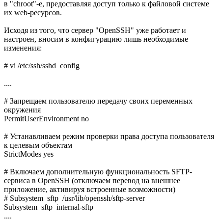
в "chroot"-е, предоставляя доступ только к файловой системе
их web-ресурсов.
Исходя из того, что сервер "OpenSSH" уже работает и
настроен, вносим в конфигурацию лишь необходимые
изменения:
# vi /etc/ssh/sshd_config
....
# Запрещаем пользователю передачу своих переменных
окружения
PermitUserEnvironment no
# Устанавливаем режим проверки права доступа пользователя
к целевым объектам
StrictModes yes
# Включаем дополнительную функциональность SFTP-
сервиса в OpenSSH (отключаем перевод на внешнее
приложение, активируя встроенные возможности)
# Subsystem sftp /usr/lib/openssh/sftp-server
Subsystem sftp internal-sftp
....