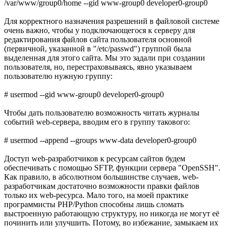
/var/www/group0/home --gid www-group0 developer0-group0
Для корректного назначения разрешений в файловой системе
очень важно, чтобы у подключающегося к серверу для
редактирования файлов сайта пользователя основной
(первичной, указанной в "/etc/passwd") группой была
выделенная для этого сайта. Мы это задали при создании
пользователя, но, перестраховываясь, явно указываем
пользователю нужную группу:
# usermod --gid www-group0 developer0-group0
Чтобы дать пользователю возможность читать журналы
событий web-сервера, вводим его в группу такового:
# usermod --append --groups www-data developer0-group0
Доступ web-разработчиков к ресурсам сайтов будем
обеспечивать с помощью SFTP, функции сервера "OpenSSH".
Как правило, в абсолютном большинстве случаев, web-
разработчикам достаточно возможности правки файлов
только их web-ресурса. Мало того, на моей практике
программисты PHP/Python способны лишь сломать
выстроенную работающую структуру, но никогда не могут её
починить или улучшить. Потому, во избежание, замыкаем их