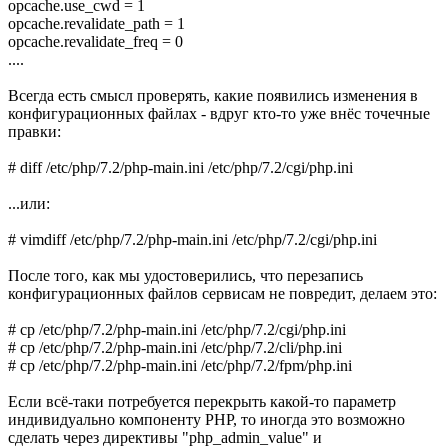
opcache.use_cwd = 1
opcache.revalidate_path = 1
opcache.revalidate_freq = 0
....
Всегда есть смысл проверять, какие появились изменения в
конфигурационных файлах - вдруг кто-то уже внёс точечные
правки:
# diff /etc/php/7.2/php-main.ini /etc/php/7.2/cgi/php.ini
...или:
# vimdiff /etc/php/7.2/php-main.ini /etc/php/7.2/cgi/php.ini
После того, как мы удостоверились, что перезапись
конфигурационных файлов сервисам не повредит, делаем это:
# cp /etc/php/7.2/php-main.ini /etc/php/7.2/cgi/php.ini
# cp /etc/php/7.2/php-main.ini /etc/php/7.2/cli/php.ini
# cp /etc/php/7.2/php-main.ini /etc/php/7.2/fpm/php.ini
Если всё-таки потребуется перекрыть какой-то параметр
индивидуально компоненту PHP, то иногда это возможно
сделать через директивы "php_admin_value" и