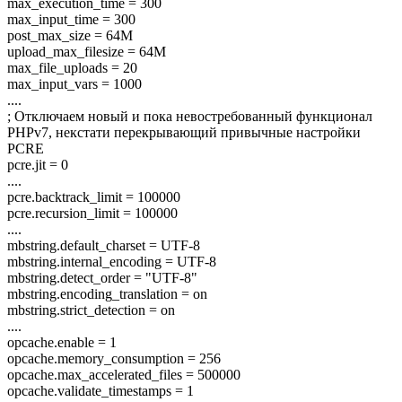
max_execution_time = 300
max_input_time = 300
post_max_size = 64M
upload_max_filesize = 64M
max_file_uploads = 20
max_input_vars = 1000
....
; Отключаем новый и пока невостребованный функционал
PHPv7, некстати перекрывающий привычные настройки
PCRE
pcre.jit = 0
....
pcre.backtrack_limit = 100000
pcre.recursion_limit = 100000
....
mbstring.default_charset = UTF-8
mbstring.internal_encoding = UTF-8
mbstring.detect_order = "UTF-8"
mbstring.encoding_translation = on
mbstring.strict_detection = on
....
opcache.enable = 1
opcache.memory_consumption = 256
opcache.max_accelerated_files = 500000
opcache.validate_timestamps = 1