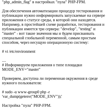
"php_admin_flag" в настройках "пула" PHP-FPM.
Для обеспечения автоматизации процедур тестирования и
публикации нужно информировать запускаемые на сервере
приложения о статусе среды, в которой они находятся.
Например, в простейшей схеме разработки, тестирования и
публикации имеется три сервера: "develop", "testing" и
"master" - вот такие значения мы и будем присваивать
специальной глобальной переменной, самым простым
способом, через несущую операционную систему:
# vi /etc/environment
....
# Информируем приложения о типе площадки
MODE_ENV="master"
Проверяем, доступна ли переменная окружения в среде
нужного пользователя:
# sudo -u www-group0 php -r
'var_dump(getenv("MODE_ENV"));'
Настройка "пула" PHP-FPM.