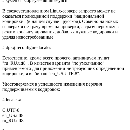
# systemctl stop systemd-timesyncd
В свежеустановленном Linux-сервере запросто может не
оказаться полноценной поддержки "национальной
кодировки" (в нашем случае - русской). Обычно на новых
серверах я не трачу время на проверки, а сразу перехожу в
режим конфигурирования, добавляя нужные кодировки и
удаляя невостребованные:
# dpkg-reconfigure locales
Естественно, кроме всего прочего, активируем пункт
"ru_RU.utf8". В качестве варианта "по умолчанию",
применяемого для приложений не требующих определённой
кодировки, я выбираю "en_US.UTF-8".
Удостоверяемся в успешности изменения перечня
поддерживаемых кодировок:
# locale -a
C.UTF-8
en_US.utf8
ru_RU.utf8