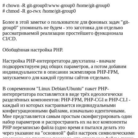
# chown -R git-group0:www-group0 /home/git-group0
# chmod -R go-rwx /home/git-group0
Более в этой заметке о пользователе для фоновых задач "git-
group0" упоминать не будем - это заготовка для отдельно
рассматриваемой реализации простейшего функционала
CI/CD.
Обобщённая настройка PHP.
Настройка PHP-интерпретатора двухэтапна - вначале
подкорректируем ряд общих параметров, а потом добавим
индивидуальности в описании экземпляров PHP-FPM,
запускаемого для каждой группы сайтов отдельно.
В современном "Linux Debian/Ubuntu" пакет PHP-
интерпретатора поставляется в виде трёх идеологически
разделённых компонентов: PHP-FPM, PHP-CGI и PHP-CLI -
каждый из которых настраивается индивидуальными
конфигурационными файлами, изначально идентичными.
Мне представляется самым простым сконфигурировать один
набор параметров и распространить их на все компоненты
PHP перезаписью файла (одно время я пытался делать это
через указание на "основной" файл настроек символическими