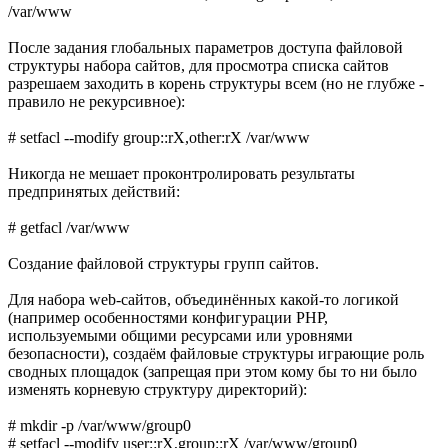
/var/www
После задания глобальных параметров доступа файловой
структуры набора сайтов, для просмотра списка сайтов
разрешаем заходить в корень структуры всем (но не глубже -
правило не рекурсивное):
# setfacl --modify group::rX,other:rX /var/www
Никогда не мешает проконтролировать результаты
предпринятых действий:
# getfacl /var/www
Создание файловой структуры групп сайтов.
Для набора web-сайтов, объединённых какой-то логикой
(например особенностями конфигурации PHP,
используемыми общими ресурсами или уровнями
безопасности), создаём файловые структуры играющие роль
сводных площадок (запрещая при этом кому бы то ни было
изменять корневую структуру директорий):
# mkdir -p /var/www/group0
# setfacl --modify user::rX,group::rX /var/www/group0