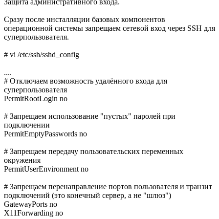
Защита административного входа.
Сразу после инсталляции базовых компонентов
операционной системы запрещаем сетевой вход через SSH для
суперпользователя.
# vi /etc/ssh/sshd_config
....
# Отключаем возможность удалённого входа для
суперпользователя
PermitRootLogin no
# Запрещаем использование "пустых" паролей при
подключении
PermitEmptyPasswords no
# Запрещаем передачу пользовательских переменных
окружения
PermitUserEnvironment no
# Запрещаем перенаправление портов пользователя и транзит
подключений (это конечный сервер, а не "шлюз")
GatewayPorts no
X11Forwarding no