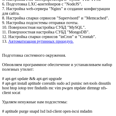
6. Подготовка LXC-контейнеров с "NodeJS".
7. Настройка web-сервера "Nginx" и создание конфигурации
для сайта.
8. Настройка спарки сервисов "Supervisord" и "Memcached".
9. Настройка подсистемы отправки почты.
10. Поверхностная настройка СУБД "MySQL".
11. Поверхностная настройка СУБД "MongoDB".
12. Настройка спарки сервисов "inCron" и "Crontab".
13.
Автоматизация рутинных процедур.
Подготовка системного окружения.
Обновляем программное обеспечение и устанавливаем набор
полезных утилит:
# apt-get update && apt-get upgrade
# apt-get install aptitude coreutils sudo acl psmisc net-tools dnsutils
host htop iotop tree findutils mc vim pwgen ntpdate dirmngr nfs-
client socat
Удаляем ненужные нам подсистемы:
# aptitude purge snapd lxd lxd-client open-iscsi mdadm