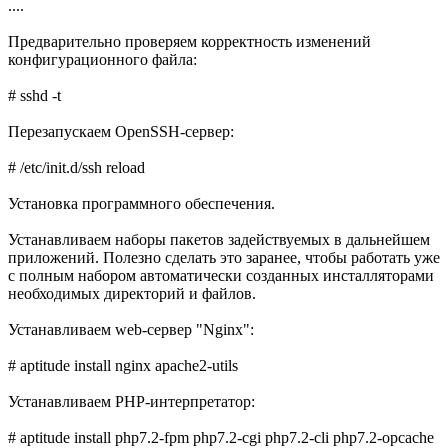
....
Предварительно проверяем корректность изменений
конфигурационного файла:
# sshd -t
Перезапускаем OpenSSH-сервер:
# /etc/init.d/ssh reload
Установка программного обеспечения.
Устанавливаем наборы пакетов задействуемых в дальнейшем
приложений. Полезно сделать это заранее, чтобы работать уже
с полным набором автоматически созданных инсталляторами
необходимых директорий и файлов.
Устанавливаем web-сервер "Nginx":
# aptitude install nginx apache2-utils
Устанавливаем PHP-интерпретатор:
# aptitude install php7.2-fpm php7.2-cgi php7.2-cli php7.2-opcache