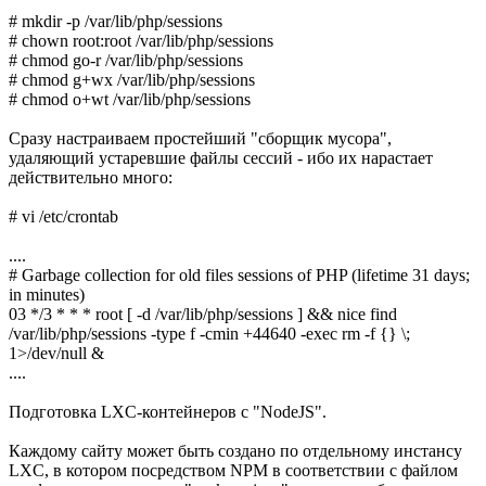
# mkdir -p /var/lib/php/sessions
# chown root:root /var/lib/php/sessions
# chmod go-r /var/lib/php/sessions
# chmod g+wx /var/lib/php/sessions
# chmod o+wt /var/lib/php/sessions
Сразу настраиваем простейший "сборщик мусора",
удаляющий устаревшие файлы сессий - ибо их нарастает
действительно много:
# vi /etc/crontab
....
# Garbage collection for old files sessions of PHP (lifetime 31 days;
in minutes)
03 */3 * * * root [ -d /var/lib/php/sessions ] && nice find
/var/lib/php/sessions -type f -cmin +44640 -exec rm -f {} \;
1>/dev/null &
....
Подготовка LXC-контейнеров с "NodeJS".
Каждому сайту может быть создано по отдельному инстансу
LXC, в котором посредством NPM в соответствии с файлом