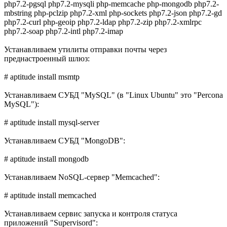
php7.2-pgsql php7.2-mysqli php-memcache php-mongodb php7.2-
mbstring php-pclzip php7.2-xml php-sockets php7.2-json php7.2-gd
php7.2-curl php-geoip php7.2-ldap php7.2-zip php7.2-xmlrpc
php7.2-soap php7.2-intl php7.2-imap
Устанавливаем утилиты отправки почты через
преднастроенный шлюз:
# aptitude install msmtp
Устанавливаем СУБД "MySQL" (в "Linux Ubuntu" это "Percona
MySQL"):
# aptitude install mysql-server
Устанавливаем СУБД "MongoDB":
# aptitude install mongodb
Устанавливаем NoSQL-сервер "Memcached":
# aptitude install memcached
Устанавливаем сервис запуска и контроля статуса
приложений "Supervisord":