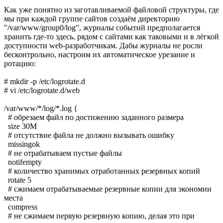
Как уже понятно из заготавливаемой файловой структуры, где
мы при каждой группе сайтов создаём директорию
"/var/www/group0/log", журналы событий предполагается
хранить где-то здесь, рядом с сайтами как таковыми и в лёгкой
доступности web-разработчикам. Дабы журналы не росли
бесконтрольно, настроим их автоматическое урезание и
ротацию:
# mkdir -p /etc/logrotate.d
# vi /etc/logrotate.d/web
/var/www/*/log/*.log {
# обрезаем файл по достижению заданного размера
size 30M
# отсутствие файла не должно вызывать ошибку
missingok
# не отрабатываем пустые файлы
notifempty
# количество хранимых отработанных резервных копий
rotate 5
# сжимаем отрабатываемые резервные копии для экономии
места
compress
# не сжимаем первую резервную копию, делая это при