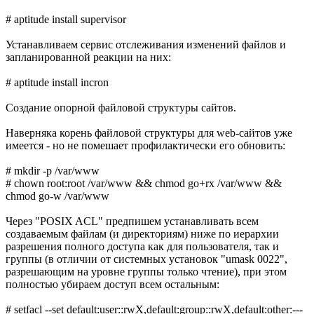
# aptitude install supervisor
Устанавливаем сервис отслеживания изменений файлов и
запланированной реакции на них:
# aptitude install incron
Создание опорной файловой структуры сайтов.
Наверняка корень файловой структуры для web-сайтов уже
имеется - но не помешает профилактически его обновить:
# mkdir -p /var/www
# chown root:root /var/www && chmod go+rx /var/www &&
chmod go-w /var/www
Через "POSIX ACL" предпишем устанавливать всем
создаваемым файлам (и директориям) ниже по иерархии
разрешения полного доступа как для пользователя, так и
группы (в отличии от системных установок "umask 0022",
разрешающим на уровне группы только чтение), при этом
полностью убираем доступ всем остальным:
# setfacl --set default:user::rwX,default:group::rwX,default:other:---