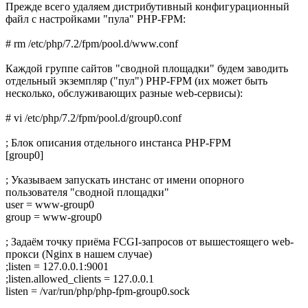
Прежде всего удаляем дистрибутивный конфигурационный
файл с настройками "пула" PHP-FPM:
# rm /etc/php/7.2/fpm/pool.d/www.conf
Каждой группе сайтов "сводной площадки" будем заводить
отдельный экземпляр ("пул") PHP-FPM (их может быть
несколько, обслуживающих разные web-сервисы):
# vi /etc/php/7.2/fpm/pool.d/group0.conf
; Блок описания отдельного инстанса PHP-FPM
[group0]
; Указываем запускать инстанс от имени опорного
пользователя "сводной площадки"
user = www-group0
group = www-group0
; Задаём точку приёма FCGI-запросов от вышестоящего web-
прокси (Nginx в нашем случае)
;listen = 127.0.0.1:9001
;listen.allowed_clients = 127.0.0.1
listen = /var/run/php/php-fpm-group0.sock