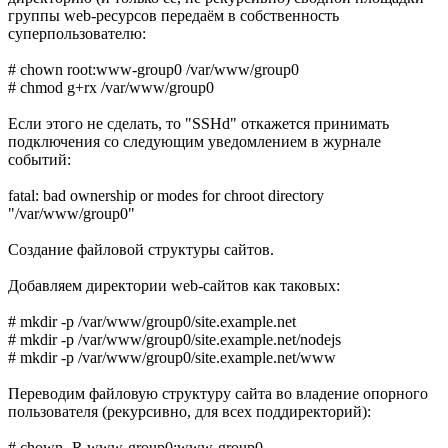
группы web-ресурсов передаём в собственность
суперпользователю:
# chown root:www-group0 /var/www/group0
# chmod g+rx /var/www/group0
Если этого не сделать, то "SSHd" откажется принимать
подключения со следующим уведомлением в журнале
событий:
fatal: bad ownership or modes for chroot directory
"/var/www/group0"
Создание файловой структуры сайтов.
Добавляем директории web-сайтов как таковых:
# mkdir -p /var/www/group0/site.example.net
# mkdir -p /var/www/group0/site.example.net/nodejs
# mkdir -p /var/www/group0/site.example.net/www
Переводим файловую структуру сайта во владение опорного
пользователя (рекурсивно, для всех поддиректорий):
# chown -R www-group0:www-group0