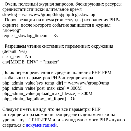
; Очень полезный журнал запросов, блокирующих ресурсы
среднестатистически длительное время
slowlog = /var/www/group0/log/php-fcgi.slow.log
; Порог реакции на время (три секунды) исполнения PHP-
скрипта, после которого событие запишется в журнал
"slowlog"
request_slowlog_timeout = 3s
; Разрешаем чтение системных переменных окружения
(default: Yes)
clear_env = No
env[MODE_ENV] = "master"
; Блок переопределения в среде исполнения PHP-FPM
глобальных параметров PHP-интерпретатора
php_admin_value[sys_temp_dir] = /var/www/group0/tmp
php_admin_value[post_max_size] = 300M
php_admin_value[upload_max_filesize] = 300M
php_admin_flag[allow_url_fopen] = On
Следует иметь в виду, что не все параметры PHP-
интерпретатора можно переопределить динамически на
уровне "пула" PHP-FPM или командами самого PHP - нужно
сверяться с
документацией
.