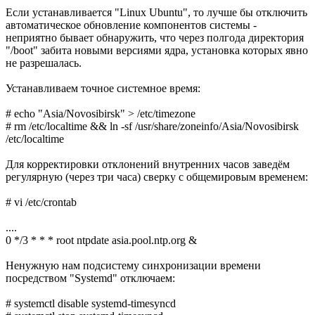
Если устанавливается "Linux Ubuntu", то лучше бы отключить
автоматическое обновление компонентов системы -
неприятно бывает обнаружить, что через полгода директория
"/boot" забита новыми версиями ядра, установка которых явно
не разрешалась.
Устанавливаем точное системное время:
# echo "Asia/Novosibirsk" > /etc/timezone
# rm /etc/localtime && ln -sf /usr/share/zoneinfo/Asia/Novosibirsk
/etc/localtime
Для корректировки отклонений внутренних часов заведём
регулярную (через три часа) сверку с общемировым временем:
# vi /etc/crontab
....
0 */3 * * * root ntpdate asia.pool.ntp.org &
Ненужную нам подсистему синхронизации времени
посредством "Systemd" отключаем:
# systemctl disable systemd-timesyncd