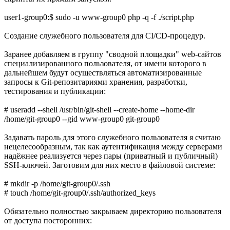
user1-group0:$ sudo -u www-group0 php -q -f ./script.php
Создание служебного пользователя для CI/CD-процедур.
Заранее добавляем в группу "сводной площадки" web-сайтов
специализированного пользователя, от имени которого в
дальнейшем будут осуществляться автоматизированные
запросы к Git-репозитариями хранения, разработки,
тестирования и публикации:
# useradd --shell /usr/bin/git-shell --create-home --home-dir
/home/git-group0 --gid www-group0 git-group0
Задавать пароль для этого служебного пользователя я считаю
нецелесообразным, так как аутентификация между серверами
надёжнее реализуется через пары (приватный и публичный)
SSH-ключей. Заготовим для них место в файловой системе:
# mkdir -p /home/git-group0/.ssh
# touch /home/git-group0/.ssh/authorized_keys
Обязательно полностью закрываем директорию пользователя
от доступа посторонних: