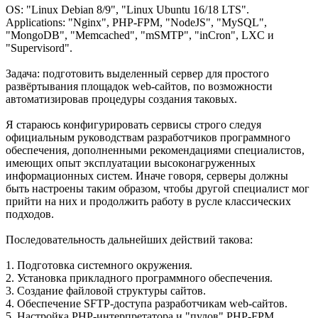
OS: "Linux Debian 8/9", "Linux Ubuntu 16/18 LTS".
Applications: "Nginx", PHP-FPM, "NodeJS", "MySQL",
"MongoDB", "Memcached", "mSMTP", "inCron", LXC и
"Supervisord".
Задача: подготовить выделенный сервер для простого
развёртывания площадок web-сайтов, по возможности
автоматизировав процедуры создания таковых.
Я стараюсь конфигурировать сервисы строго следуя
официальным руководствам разработчиков программного
обеспечения, дополненными рекомендациями специалистов,
имеющих опыт эксплуатации высоконагруженных
информационных систем. Иначе говоря, серверы должны
быть настроены таким образом, чтобы другой специалист мог
прийти на них и продолжить работу в русле классических
подходов.
Последовательность дальнейших действий такова:
1. Подготовка системного окружения.
2. Установка прикладного программного обеспечения.
3. Создание файловой структуры сайтов.
4. Обеспечение SFTP-доступа разработчикам web-сайтов.
5. Настройка PHP-интерпретатора и "пулов" PHP-FPM.