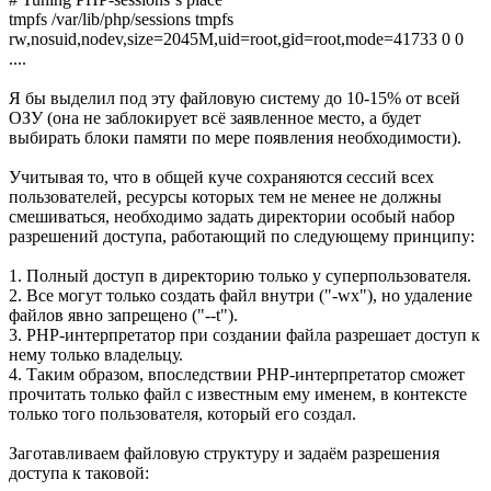
tmpfs /var/lib/php/sessions tmpfs
rw,nosuid,nodev,size=2045M,uid=root,gid=root,mode=41733 0 0
....
Я бы выделил под эту файловую систему до 10-15% от всей
ОЗУ (она не заблокирует всё заявленное место, а будет
выбирать блоки памяти по мере появления необходимости).
Учитывая то, что в общей куче сохраняются сессий всех
пользователей, ресурсы которых тем не менее не должны
смешиваться, необходимо задать директории особый набор
разрешений доступа, работающий по следующему принципу:
1. Полный доступ в директорию только у суперпользователя.
2. Все могут только создать файл внутри ("-wx"), но удаление
файлов явно запрещено ("--t").
3. PHP-интерпретатор при создании файла разрешает доступ к
нему только владельцу.
4. Таким образом, впоследствии PHP-интерпретатор сможет
прочитать только файл с известным ему именем, в контексте
только того пользователя, который его создал.
Заготавливаем файловую структуру и задаём разрешения
доступа к таковой: