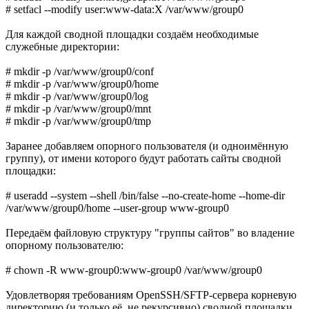
# setfacl --modify user:www-data:X /var/www/group0
Для каждой сводной площадки создаём необходимые
служебные директории:
# mkdir -p /var/www/group0/conf
# mkdir -p /var/www/group0/home
# mkdir -p /var/www/group0/log
# mkdir -p /var/www/group0/mnt
# mkdir -p /var/www/group0/tmp
Заранее добавляем опорного пользователя (и одноимённую
группу), от имени которого будут работать сайты сводной
площадки:
# useradd --system --shell /bin/false --no-create-home --home-dir
/var/www/group0/home --user-group www-group0
Передаём файловую структуру "группы сайтов" во владение
опорному пользователю:
# chown -R www-group0:www-group0 /var/www/group0
Удовлетворяя требованиям OpenSSH/SFTP-сервера корневую
директорию (и только её, не рекурсивно) сводной площадки