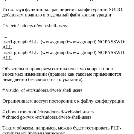
Используя функционал расширения конфигурации SUDO
добавляем правило в отдельный файл конфигурации:
# vi /etc/sudoers.d/web-shell-users
....
user1-group0 ALL=(www-group0:www-group0) NOPASSWD:
ALL
user2-group0 ALL=(www-group0:www-group0) NOPASSWD:
ALL
Обязательно проверяем синтаксическую корректность
вносимых изменений (правила как таковые применяются
немедленно без явного на то указания):
# visudo -cf /etc/sudoers.d/web-shell-users
Ограничиваем доступ посторонних к файлу конфигурации:
# chown root:root /etc/sudoers.d/web-shell-users
# chmod go-rwx /etc/sudoers.d/web-shell-users
Таким образом, например, можно будет тестировать PHP-
скрипты их прямым запуском: