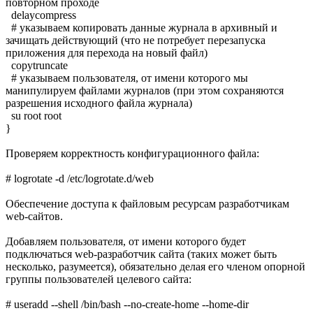
повторном проходе
delaycompress
# указываем копировать данные журнала в архивный и
зачищать действующий (что не потребует перезапуска
приложения для перехода на новый файл)
copytruncate
# указываем пользователя, от имени которого мы
манипулируем файлами журналов (при этом сохраняются
разрешения исходного файла журнала)
su root root
}
Проверяем корректность конфигурационного файла:
# logrotate -d /etc/logrotate.d/web
Обеспечение доступа к файловым ресурсам разработчикам
web-сайтов.
Добавляем пользователя, от имени которого будет
подключаться web-разработчик сайта (таких может быть
несколько, разумеется), обязательно делая его членом опорной
группы пользователей целевого сайта:
# useradd --shell /bin/bash --no-create-home --home-dir