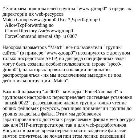
# Запираем пользователей группы "www-group0" в пределах
директории их web-ресурсов
Match Group www-group0 User *,!spec0-group0
AllowTcpForwarding no
ChrootDirectory /var/www/group0
ForceCommand internal-sftp -u 0007
Набором параметров "Match" все пользователи "группы
сайтов" (в примере "www-group0") изолируются с доступом
только посредством SFTP, но для ряда специфичных задач
могут быть созданы особые пользователи (вроде "spec0-
group0"), на которых правило изоляции не должно
распространяться - их мы исключением выводим из под
действия конструкции "Match".
Важный параметр "-u 0007" команды "ForceCommand" в
групповых настройках переопределяет системные установки
"umask 0022", разрешающие членам группы только чтение
общих файловых ресурсов, расширяя привилегии группы до
уровня владельца файла. Этим мы добиваемся
гарантированного доступа к разделяемым файлам web-ресурса
как для PHP-интерпретатора, так и для web-разработчиков,
могущих в разное время перехватывать владение файлами
внутри структуры, не ломая при этом логики разрешений