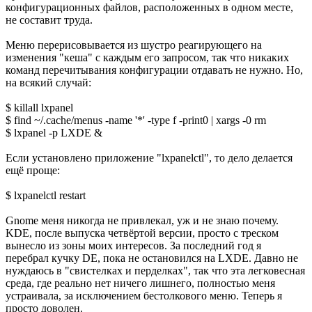
конфигурационных файлов, расположенных в одном месте,
не составит труда.
Меню перерисовывается из шустро реагирующего на
изменения "кеша" с каждым его запросом, так что никаких
команд перечитывания конфигурации отдавать не нужно. Но,
на всякий случай:
$ killall lxpanel
$ find ~/.cache/menus -name '*' -type f -print0 | xargs -0 rm
$ lxpanel -p LXDE &
Если установлено приложение "lxpanelctl", то дело делается
ещё проще:
$ lxpanelctl restart
Gnome меня никогда не привлекал, уж и не знаю почему.
KDE, после выпуска четвёртой версии, просто с треском
вынесло из зоны моих интересов. За последний год я
перебрал кучку DE, пока не остановился на LXDE. Давно не
нуждаюсь в "свистелках и перделках", так что эта легковесная
среда, где реально нет ничего лишнего, полностью меня
устраивала, за исключением бестолкового меню. Теперь я
просто доволен.