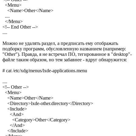
<Menu>
<Name>Other</Name>
....
</Menu>
<!-- End Other -->
....
Можно не удалять раздел, а предписать ему отображать
подборку программ, обусловленную названием (например:
"Other"). Правда, я не встречал ПО, тегированное в "desktop"-
файле таким образом, но тем забавнее - вдруг обнаружится:
# cat /etc/xdg/menus/lxde-applications.menu
....
<!-- Other -->
<Menu>
<Name>Other</Name>
<Directory>lxde-other.directory</Directory>
<Include>
<And>
<Category>Other</Category>
</And>
</Include>