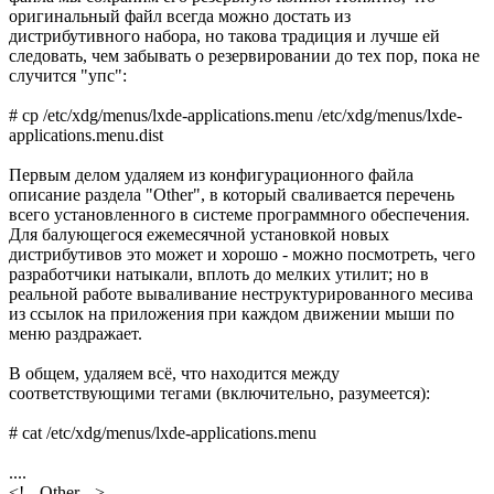
оригинальный файл всегда можно достать из
дистрибутивного набора, но такова традиция и лучше ей
следовать, чем забывать о резервировании до тех пор, пока не
случится "упс":
# cp /etc/xdg/menus/lxde-applications.menu /etc/xdg/menus/lxde-
applications.menu.dist
Первым делом удаляем из конфигурационного файла
описание раздела "Other", в который сваливается перечень
всего установленного в системе программного обеспечения.
Для балующегося ежемесячной установкой новых
дистрибутивов это может и хорошо - можно посмотреть, чего
разработчики натыкали, вплоть до мелких утилит; но в
реальной работе вываливание неструктурированного месива
из ссылок на приложения при каждом движении мыши по
меню раздражает.
В общем, удаляем всё, что находится между
соответствующими тегами (включительно, разумеется):
# cat /etc/xdg/menus/lxde-applications.menu
....
<!-- Other -->