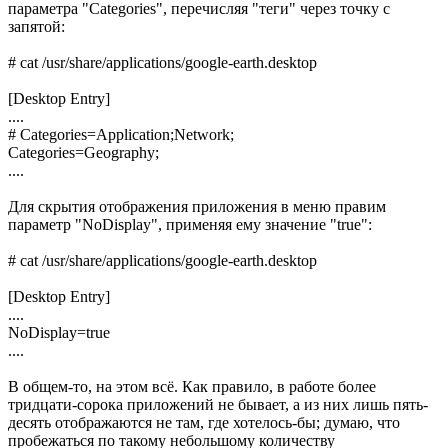
параметра "Categories", перечисляя "теги" через точку с
запятой:
# cat /usr/share/applications/google-earth.desktop
[Desktop Entry]
....
# Categories=Application;Network;
Categories=Geography;
....
Для скрытия отображения приложения в меню правим
параметр "NoDisplay", применяя ему значение "true":
# cat /usr/share/applications/google-earth.desktop
[Desktop Entry]
....
NoDisplay=true
....
В общем-то, на этом всё. Как правило, в работе более
тридцати-сорока приложений не бывает, а из них лишь пять-
десять отображаются не там, где хотелось-бы; думаю, что
пробежаться по такому небольшому количеству