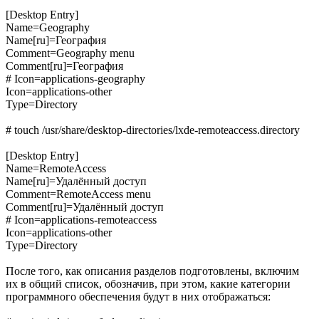
[Desktop Entry]
Name=Geography
Name[ru]=География
Comment=Geography menu
Comment[ru]=География
# Icon=applications-geography
Icon=applications-other
Type=Directory
# touch /usr/share/desktop-directories/lxde-remoteaccess.directory
[Desktop Entry]
Name=RemoteAccess
Name[ru]=Удалённый доступ
Comment=RemoteAccess menu
Comment[ru]=Удалённый доступ
# Icon=applications-remoteaccess
Icon=applications-other
Type=Directory
После того, как описания разделов подготовлены, включим
их в общий список, обозначив, при этом, какие категории
программного обеспечения будут в них отображаться: