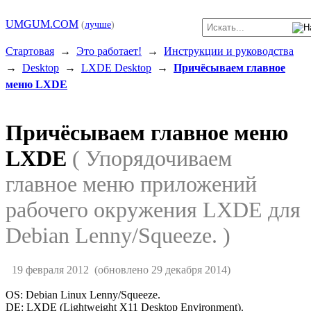
UMGUM.COM
(
лучше
)
Стартовая
→
Это работает!
→
Инструкции и руководства
→
Desktop
→
LXDE Desktop
→
Причёсываем главное
меню LXDE
Причёсываем главное меню
LXDE
( Упорядочиваем
главное меню приложений
рабочего окружения LXDE для
Debian Lenny/Squeeze. )
19 февраля 2012
(обновлено 29 декабря 2014)
OS: Debian Linux Lenny/Squeeze.
DE: LXDE (Lightweight X11 Desktop Environment).