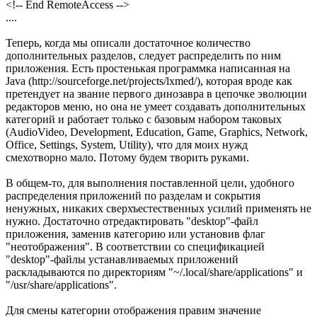
<!-- End RemoteAccess -->
....
Теперь, когда мы описали достаточное количество
дополнительных разделов, следует распределить по ним
приложения. Есть простенькая программка написанная на
Java (http://sourceforge.net/projects/lxmed/), которая вроде как
претендует на звание первого динозавра в цепочке эволюции
редакторов меню, но она не умеет создавать дополнительных
категорий и работает только с базовым набором таковых
(AudioVideo, Development, Education, Game, Graphics, Network,
Office, Settings, System, Utility), что для моих нужд
смехотворно мало. Потому будем творить руками.
В общем-то, для выполнения поставленной цели, удобного
распределения приложений по разделам и сокрытия
ненужных, никаких сверхъестественных усилий применять не
нужно. Достаточно отредактировать "desktop"-файл
приложения, заменив категорию или установив флаг
"неотображения". В соответствии со спецификацией
"desktop"-файлы устанавливаемых приложений
раскладываются по директориям "~/.local/share/applications" и
"/usr/share/applications".
Для смены категории отображения правим значение