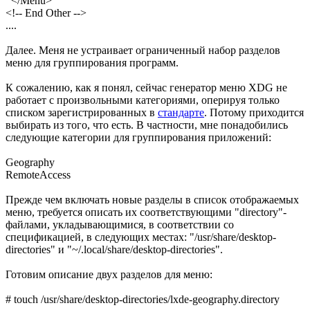
</Menu>
<!-- End Other -->
....
Далее. Меня не устраивает ограниченный набор разделов
меню для группирования программ.
К сожалению, как я понял, сейчас генератор меню XDG не
работает с произвольными категориями, оперируя только
списком зарегистрированных в
стандарте
. Потому приходится
выбирать из того, что есть. В частности, мне понадобились
следующие категории для группирования приложений:
Geography
RemoteAccess
Прежде чем включать новые разделы в список отображаемых
меню, требуется описать их соответствующими "directory"-
файлами, укладывающимися, в соответствии со
спецификацией, в следующих местах: "/usr/share/desktop-
directories" и "~/.local/share/desktop-directories".
Готовим описание двух разделов для меню:
# touch /usr/share/desktop-directories/lxde-geography.directory