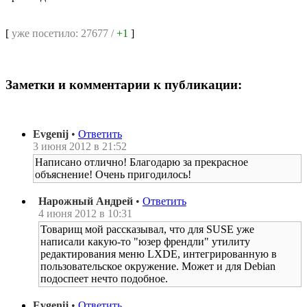
[
уже посетило: 27677 /
+1
]
Заметки и комментарии к публикации:
Evgenij
•
Ответить
3 июня 2012 в 21:52
Написано отлично! Благодарю за прекрасное
объяснение! Очень пригодилось!
Нарожный Андрей
•
Ответить
4 июня 2012 в 10:31
Товарищ мой рассказывал, что для SUSE уже
написали какую-то "юзер френдли" утилиту
редактирования меню LXDE, интегрированную в
пользовательское окружение. Может и для Debian
подоспеет нечто подобное.
Evgenij
•
Ответить