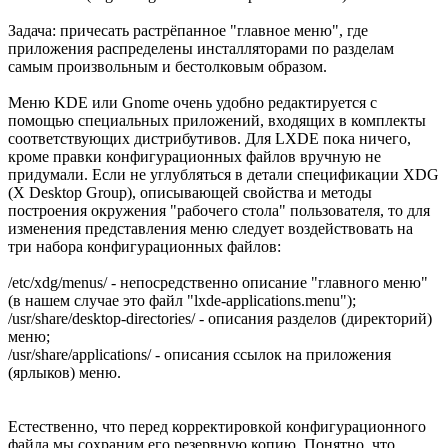
Задача: причесать растрёпанное "главное меню", где
приложения распределены инсталляторами по разделам
самым произвольным и бестолковым образом.
Меню KDE или Gnome очень удобно редактируется с
помощью специальных приложений, входящих в комплекты
соответствующих дистрибутивов. Для LXDE пока ничего,
кроме правки конфигурационных файлов вручную не
придумали. Если не углубляться в детали спецификации XDG
(X Desktop Group), описывающей свойства и методы
построения окружения "рабочего стола" пользователя, то для
изменения представления меню следует воздействовать на
три набора конфигурационных файлов:
/etc/xdg/menus/ - непосредственно описание "главного меню"
(в нашем случае это файл "lxde-applications.menu");
/usr/share/desktop-directories/ - описания разделов (директорий)
меню;
/usr/share/applications/ - описания ссылок на приложения
(ярлыков) меню.
Естественно, что перед корректировкой конфигурационного
файла мы сохраним его резервную копию. Понятно, что