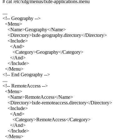
# cat /etc/xdg/menus/lxde-applications.menu
....
<!-- Geography -->
<Menu>
<Name>Geography</Name>
<Directory>lxde-geography.directory</Directory>
<Include>
<And>
<Category>Geography</Category>
</And>
</Include>
</Menu>
<!-- End Geography -->
....
<!-- RemoteAccess -->
<Menu>
<Name>RemoteAccess</Name>
<Directory>lxde-remoteaccess.directory</Directory>
<Include>
<And>
<Category>RemoteAccess</Category>
</And>
</Include>
</Menu>