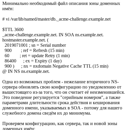
Минимально необходимый файл описания зоны доменных
имён:
# vi /var/lib/named/master/db._acme-challenge.example.net
$TTL 3600
_acme-challenge.example.net. IN SOA ns.example.net.
hostmaster.example.net. (
2019071001 ; sn = Serial number
900 ; ref = Refresh (15 min)
60 ; ret = update Retry (1 min)
86400 ; ex = Expiry (1 day)
900 ) ; nx = nxdomain Negative Cache TTL (15 min)
@ IN NS ns.example.net.
Одна из возможных проблем - нежелание вторичного NS-
сервера обновлять свою конфигурацию по уведомлению от
вышестоящего из-за того, что он считает её неизменившейся.
Это поведение регулируется "серийным номером", а также
параметрами длительности срока действия и кеширования
доменного имени, указываемых в SOA - потому для нашего
служебного домена сведём их до минимума.
Проверяем конфигурацию, как сервера, так и новой зоны
доменных имён: