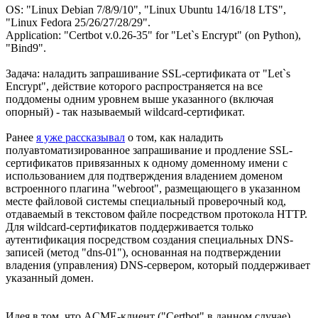
OS: "Linux Debian 7/8/9/10", "Linux Ubuntu 14/16/18 LTS",
"Linux Fedora 25/26/27/28/29".
Application: "Certbot v.0.26-35" for "Let`s Encrypt" (on Python),
"Bind9".
Задача: наладить запрашивание SSL-сертификата от "Let`s
Encrypt", действие которого распространяется на все
поддомены одним уровнем выше указанного (включая
опорный) - так называемый wildcard-сертификат.
Ранее
я уже рассказывал
о том, как наладить
полуавтоматизированное запрашивание и продление SSL-
сертификатов привязанных к одному доменному имени с
использованием для подтверждения владением доменом
встроенного плагина "webroot", размещающего в указанном
месте файловой системы специальный проверочный код,
отдаваемый в текстовом файле посредством протокола HTTP.
Для wildcard-сертификатов поддерживается только
аутентификация посредством создания специальных DNS-
записей (метод "dns-01"), основанная на подтверждении
владения (управления) DNS-сервером, который поддерживает
указанный домен.
Идея в том, что ACME-клиент ("Certbot" в данном случае)