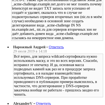
_acme-challenge.example.net долго не мог понять почему
letsencrypt не видит TXT запись хотя успешно её
создаёт и удаляет, оказалось что в случае не
подконтрольных серверов вторичных зон (nic.ru в моём
случае) необходимо в основной зоне создать
делегирование вида _acme-challenge IN NS
ns.example.net., nic.ru для серверов вторичных зон не
даёт добавить домен вида _acme-challenge.example.net
ссылаясь на некорректное имя домена.
Нарожный Андрей
•
Ответить
29 июля 2019 в 14:18
Всё верно, для запроса wildcard-сертификата нужно
использовать маску, и это во всех версиях. Спасибо,
исправил эт опечатку. И да, основная масса
подводных камней как раз не в процедуре запроса
сертификата, а в наладке взаимодействия
испльзуемых DNS-серверов. При проработке
приводимого в публикации примера выяснилось, в
частности, что делегирование у DNS-серверов
заказчика вообще не работало - пришлось заодно его
чинить.
AlexanderV
•
Ответить