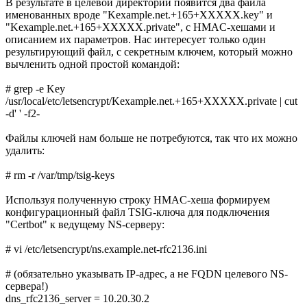
В результате в целевой директории появится два файла
именованных вроде "Kexample.net.+165+XXXXX.key" и
"Kexample.net.+165+XXXXX.private", с HMAC-хешами и
описанием их параметров. Нас интересует только один
результирующий файл, с секретным ключем, который можно
вычленить одной простой командой:
# grep -e Key
/usr/local/etc/letsencrypt/Kexample.net.+165+XXXXX.private | cut
-d' ' -f2-
Файлы ключей нам больше не потребуются, так что их можно
удалить:
# rm -r /var/tmp/tsig-keys
Используя полученную строку HMAC-хеша формируем
конфигурационный файл TSIG-ключа для подключения
"Certbot" к ведущему NS-серверу:
# vi /etc/letsencrypt/ns.example.net-rfc2136.ini
# (обязательно указывать IP-адрес, а не FQDN целевого NS-
сервера!)
dns_rfc2136_server = 10.20.30.2