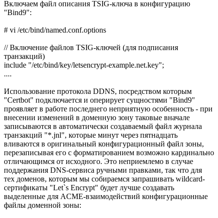
Включаем файл описания TSIG-ключа в конфигурацию
"Bind9":
# vi /etc/bind/named.conf.options
// Включение файлов TSIG-ключей (для подписания
транзакций)
include "/etc/bind/key/letsencrypt-example.net.key";
....
Использование протокола DDNS, посредством которым
"Certbot" подключается и оперирует сущностями "Bind9"
проявляет в работе последнего неприятную особенность - при
внесении изменений в доменную зону таковые вначале
записываются в автоматически создаваемый файл журнала
транзакций "*.jnl", которые минут через пятнадцать
вливаются в оригинальный конфигурационный файл зоны,
перезаписывая его с форматированием возможно кардинально
отличающимся от исходного. Это неприемлемо в случае
поддержания DNS-сервиса ручными правками, так что для
тех доменов, которым мы собираемся запрашивать wildcard-
сертификаты "Let`s Encrypt" будет лучше создавать
выделенные для ACME-взаимодействий конфигурационные
файлы доменной зоны: