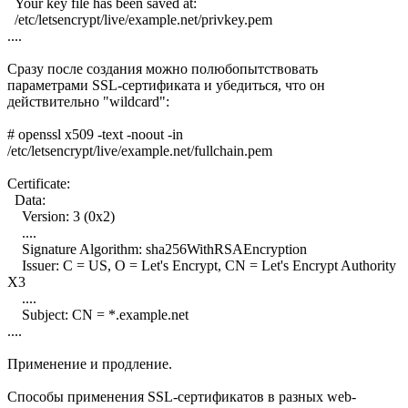
Your key file has been saved at:
/etc/letsencrypt/live/example.net/privkey.pem
....
Сразу после создания можно полюбопытствовать
параметрами SSL-сертификата и убедиться, что он
действительно "wildcard":
# openssl x509 -text -noout -in
/etc/letsencrypt/live/example.net/fullchain.pem
Certificate:
Data:
Version: 3 (0x2)
....
Signature Algorithm: sha256WithRSAEncryption
Issuer: C = US, O = Let's Encrypt, CN = Let's Encrypt Authority
X3
....
Subject: CN = *.example.net
....
Применение и продление.
Способы применения SSL-сертификатов в разных web-