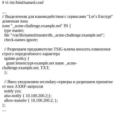
# vi /etc/bind/named.conf
....
// Выделенная для взаимодействия с сервисами "Let`s Encrypt"
доменная зона
zone "_acme-challenge.example.net" IN {
type master;
file "/var/lib/named/master/db._acme-challenge.example.net";
check-names ignore;
// Разрешаем предъявителю TSIG-ключа вносить изменения
строго определённого характера
update-policy {
grant letsencrypt-example.net name _acme-
challenge.example.net. TXT;
};
// Явно уведомляем secondary-серверы и разрешаем принятие
от них AXRF-запросов
notify yes;
also-notify { 10.100.200.2;};
allow-transfer { 10.100.200.2; };
};
....