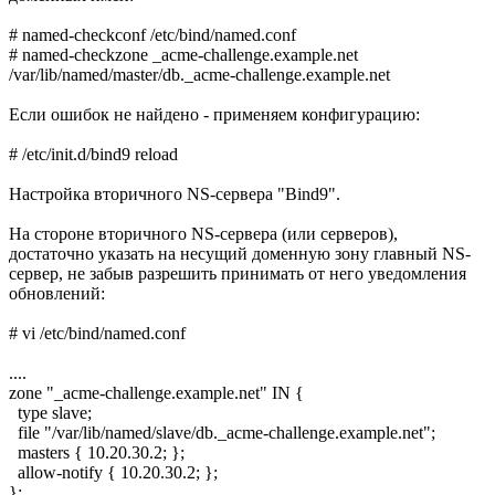
# named-checkconf /etc/bind/named.conf
# named-checkzone _acme-challenge.example.net
/var/lib/named/master/db._acme-challenge.example.net
Если ошибок не найдено - применяем конфигурацию:
# /etc/init.d/bind9 reload
Настройка вторичного NS-сервера "Bind9".
На стороне вторичного NS-сервера (или серверов),
достаточно указать на несущий доменную зону главный NS-
сервер, не забыв разрешить принимать от него уведомления
обновлений:
# vi /etc/bind/named.conf
....
zone "_acme-challenge.example.net" IN {
type slave;
file "/var/lib/named/slave/db._acme-challenge.example.net";
masters { 10.20.30.2; };
allow-notify { 10.20.30.2; };
};