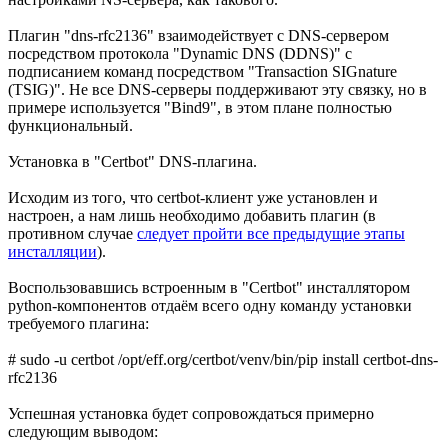
Плагин "dns-rfc2136" взаимодействует с DNS-сервером
посредством протокола "Dynamic DNS (DDNS)" с
подписанием команд посредством "Transaction SIGnature
(TSIG)". Не все DNS-серверы поддерживают эту связку, но в
примере используется "Bind9", в этом плане полностью
функциональный.
Установка в "Certbot" DNS-плагина.
Исходим из того, что certbot-клиент уже установлен и
настроен, а нам лишь необходимо добавить плагин (в
противном случае
следует пройти все предыдущие этапы
инсталляции
).
Воспользовавшись встроенным в "Certbot" инсталлятором
python-компонентов отдаём всего одну команду установки
требуемого плагина:
# sudo -u certbot /opt/eff.org/certbot/venv/bin/pip install certbot-dns-
rfc2136
Успешная установка будет сопровождаться примерно
следующим выводом: