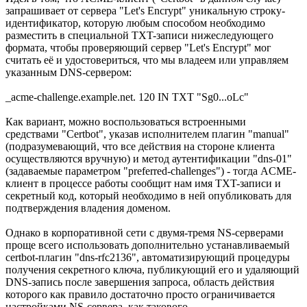
запрашивает от сервера "Let's Encrypt" уникальную строку-
идентификатор, которую любым способом необходимо
разместить в специальной TXT-записи нижеследующего
формата, чтобы проверяющий сервер "Let's Encrypt" мог
считать её и удостовериться, что мы владеем или управляем
указанным DNS-сервером:
_acme-challenge.example.net. 120 IN TXT "Sg0...oLc"
Как вариант, можно воспользоваться встроенными
средствами "Certbot", указав исполнителем плагин "manual"
(подразумевающий, что все действия на стороне клиента
осуществляются вручную) и метод аутентификации "dns-01"
(задаваемые параметром "preferred-challenges") - тогда ACME-
клиент в процессе работы сообщит нам имя TXT-записи и
секретный код, который необходимо в ней опубликовать для
подтверждения владения доменом.
Однако в корпоративной сети с двумя-тремя NS-серверами
проще всего использовать дополнительно устанавливаемый
certbot-плагин "dns-rfc2136", автоматизирующий процедуры
получения секретного ключа, публикующий его и удаляющий
DNS-запись после завершения запроса, область действия
которого как правило достаточно просто ограничивается
настройками NS-сервера, как такового.