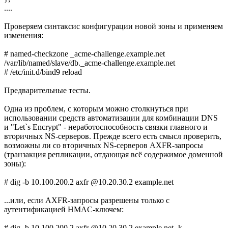
....
Проверяем синтаксис конфигурации новой зоны и применяем
изменения:
# named-checkzone _acme-challenge.example.net
/var/lib/named/slave/db._acme-challenge.example.net
# /etc/init.d/bind9 reload
Предварительные тесты.
Одна из проблем, с которым можно столкнуться при
использовании средств автоматизации для комбинации DNS
и "Let`s Encrypt" - неработоспособность связки главного и
вторичных NS-серверов. Прежде всего есть смысл проверить,
возможны ли со вторичных NS-серверов AXFR-запросы
(транзакция репликации, отдающая всё содержимое доменной
зоны):
# dig -b 10.100.200.2 axfr @10.20.30.2 example.net
...или, если AXFR-запросы разрешены только с
аутентификацией HMAC-ключем:
# dig -b 10.100.200.2 axfr @10.20.30.2 example.net -k