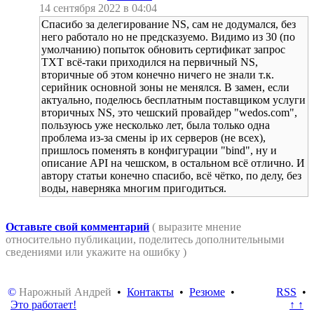
14 сентября 2022 в 04:04
Спасибо за делегирование NS, сам не додумался, без
него работало но не предсказуемо. Видимо из 30 (по
умолчанию) попыток обновить сертификат запрос
TXT всё-таки приходился на первичный NS,
вторичные об этом конечно ничего не знали т.к.
серийник основной зоны не менялся. В замен, если
актуально, поделюсь бесплатным поставщиком услуги
вторичных NS, это чешский провайдер "wedos.com",
пользуюсь уже несколько лет, была только одна
проблема из-за смены ip их серверов (не всех),
пришлось поменять в конфигурации "bind", ну и
описание API на чешском, в остальном всё отлично. И
автору статьи конечно спасибо, всё чётко, по делу, без
воды, наверняка многим пригодиться.
Оставьте свой комментарий
( выразите мнение
относительно публикации, поделитесь дополнительными
сведениями или укажите на ошибку )
©
Нарожный Андрей
•
Контакты
•
Резюме
•
RSS
•
Это работает!
↑ ↑