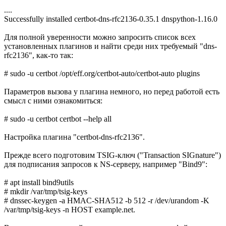
....
Successfully installed certbot-dns-rfc2136-0.35.1 dnspython-1.16.0
Для полной уверенности можно запросить список всех
установленных плагинов и найти среди них требуемый "dns-
rfc2136", как-то так:
# sudo -u certbot /opt/eff.org/certbot-auto/certbot-auto plugins
Параметров вызова у плагина немного, но перед работой есть
смысл с ними ознакомиться:
# sudo -u certbot certbot --help all
Настройка плагина "certbot-dns-rfc2136".
Прежде всего подготовим TSIG-ключ ("Transaction SIGnature")
для подписания запросов к NS-серверу, например "Bind9":
# apt install bind9utils
# mkdir /var/tmp/tsig-keys
# dnssec-keygen -a HMAC-SHA512 -b 512 -r /dev/urandom -K
/var/tmp/tsig-keys -n HOST example.net.