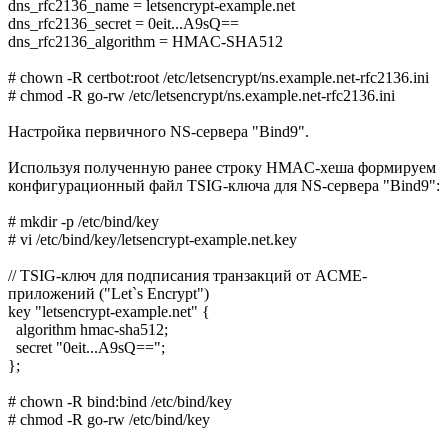
dns_rfc2136_name = letsencrypt-example.net
dns_rfc2136_secret = 0eit...A9sQ==
dns_rfc2136_algorithm = HMAC-SHA512
# chown -R certbot:root /etc/letsencrypt/ns.example.net-rfc2136.ini
# chmod -R go-rw /etc/letsencrypt/ns.example.net-rfc2136.ini
Настройка первичного NS-сервера "Bind9".
Используя полученную ранее строку HMAC-хеша формируем
конфигурационный файл TSIG-ключа для NS-сервера "Bind9":
# mkdir -p /etc/bind/key
# vi /etc/bind/key/letsencrypt-example.net.key
// TSIG-ключ для подписания транзакций от ACME-
приложений ("Let`s Encrypt")
key "letsencrypt-example.net" {
algorithm hmac-sha512;
secret "0eit...A9sQ==";
};
# chown -R bind:bind /etc/bind/key
# chmod -R go-rw /etc/bind/key