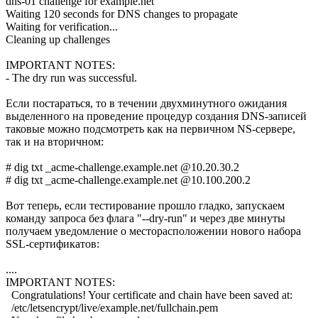
dns-01 challenge for example.net
Waiting 120 seconds for DNS changes to propagate
Waiting for verification...
Cleaning up challenges
IMPORTANT NOTES:
- The dry run was successful.
Если постараться, то в течении двухминутного ожидания
выделенного на проведение процедур создания DNS-записей
таковые можно подсмотреть как на первичном NS-сервере,
так и на вторичном:
# dig txt _acme-challenge.example.net @10.20.30.2
# dig txt _acme-challenge.example.net @10.100.200.2
Вот теперь, если тестирование прошло гладко, запускаем
команду запроса без флага "--dry-run" и через две минуты
получаем уведомление о месторасположении нового набора
SSL-сертификатов:
....
IMPORTANT NOTES:
Congratulations! Your certificate and chain have been saved at:
/etc/letsencrypt/live/example.net/fullchain.pem