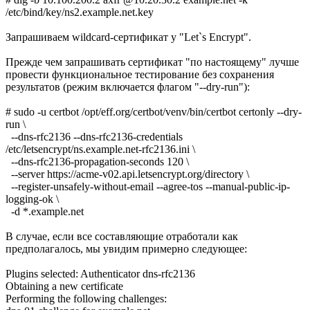
/etc/bind/key/ns2.example.net.key
Запрашиваем wildcard-сертификат у "Let`s Encrypt".
Прежде чем запрашивать сертификат "по настоящему" лучше
провести функциональное тестирование без сохранения
результатов (режим включается флагом "--dry-run"):
# sudo -u certbot /opt/eff.org/certbot/venv/bin/certbot certonly --dry-
run \
--dns-rfc2136 --dns-rfc2136-credentials
/etc/letsencrypt/ns.example.net-rfc2136.ini \
--dns-rfc2136-propagation-seconds 120 \
--server https://acme-v02.api.letsencrypt.org/directory \
--register-unsafely-without-email --agree-tos --manual-public-ip-
logging-ok \
-d *.example.net
В случае, если все составляющие отработали как
предполагалось, мы увидим примерно следующее:
Plugins selected: Authenticator dns-rfc2136
Obtaining a new certificate
Performing the following challenges: