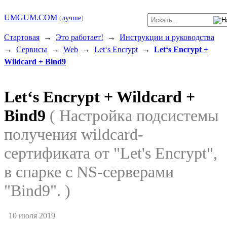
UMGUM.COM
(
лучше
)
Стартовая
→
Это работает!
→
Инструкции и руководства
→
Сервисы
→
Web
→
Let‘s Encrypt
→
Let‘s Encrypt +
Wildcard + Bind9
Let‘s Encrypt + Wildcard +
Bind9
( Настройка подсистемы
получения wildcard-
сертификата от "Let's Encrypt",
в спарке с NS-серверами
"Bind9". )
10 июля 2019