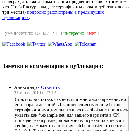
серверах, а также автоматизация продления таковых (помним,
что "Let`s Encrypt" выдаёт сертификаты сроком действия всего
три месяца)
подробно рассмотрены в предыдущих
публикациях
.
[
уже посетило: 16430 /
+4
]
[
интересно!
/
нет
]
Заметки и комментарии к публикации:
Александр
•
Ответить
21 июля 2019 в 23:13
Спасибо за статью, сэкономили мне много времени, но
есть пара замечаний. Для получения именно wildcard
сертификата имя домена в запросе certbot мне пришлось
указать как *.example.net, для вашего варианта в CN
попадает example.net, возможно есть разница в версии
certbot, на момент написания в debian buster это версия
0.31.0-1. Также при использовании отдельной зоны для