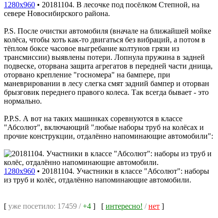
1280x960
•
20181104. В лесочке под посёлком Степной, на
севере Новосибирского района.
P.S. После очистки автомобиля (вначале на ближайшей мойке
колёса, чтобы хоть как-то двигаться без вибраций, а потом в
тёплом боксе часовое выгребание колтунов грязи из
трансмиссии) выявлены потери. Лопнула пружина в задней
подвеске, оторвана защита агрегатов в передней части днища,
оторвано крепление "госномера" на бампере, при
маневрировании в лесу слегка смят задний бампер и оторван
брызговик переднего правого колеса. Так всегда бывает - это
нормально.
P.P.S. А вот на таких машинках соревнуются в классе
"Абсолют", включающий "любые наборы труб на колёсах и
прочие конструкции, отдалённо напоминающие автомобили":
1280x960
•
20181104. Участники в классе "Абсолют": наборы
из труб и колёс, отдалённо напоминающие автомобили.
[
уже посетило: 17459 /
+4
]
[
интересно!
/
нет
]