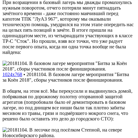
При возращении в базовый лагерь мы дважды промахнулись
нужным поворотом, отчего потеряли минут пятнадцать
зачётного времени - даже постоянно маячивший перед
капотом ТПК "ЛуАЗ 967", которому мы оказывали
техническую помощь, умудрился на этом этапе опередить нас
на целых пять позиций в зачёте. В итоге пришли на
одиннадцатом месте, из четырнадцати участвующих в классе
ТР-С "Сток". Но прошли, взяв все точки, что уже радует
после первого опыта, когда ни одна точка вообще не была
найдена:
1024x768
•
20181104. В базовом лагере мероприятия "Битва
за Коён 2018", сборы участников после финиширования.
В общем, на этом всё. Мы перекусили и выдвинулись домой,
побрякивая по дорожному полотну оторванной защитой
агрегатов (попробовали было её демонтировать в базовом
лагере, но под днищем все ниши были так плотно забиты
месивом из травы, грязи и подмёрзшего мокрого снега, что
решено было оставить это дело до городского СТО):