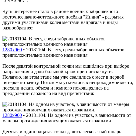
"ЛуАЗ 967".
Чуть интереснее стало в районе военных заброшек юго-
восточнее дачно-коттеджного посёлка "Индия" - разрытая
другими участниками колея местами напрягала и виды
разнообразнее:
1280x960
•
20181104. В лесу, среди заброшенных объектов
предположительно военного назначения.
После девятой контрольной точки мы ошиблись при выборе
направления и дали большой крюк при поиске пути.
Полагаю, на этом этапе мы уже свалились с мест в первой
пятёрке по зачёту. Потом мы уткнулись в непроходимое место,
поехали искать объезд и немного поковырялись на
преодолении сложного на вид препятствия:
1280x960
•
20181104. На одном из участков, в зависимости от
манеры прохождения могущих оказаться сложными.
Десятая и одиннадцатая точки дались легко - знай шпарь