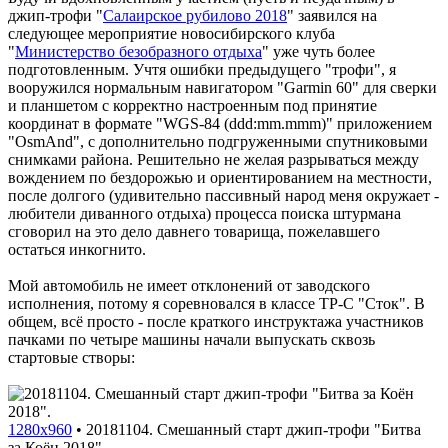
джип-трофи "
Салаирское рубилово 2018
" заявился на
следующее мероприятие новосибирского клуба
"
Министерство безобразного отдыха
" уже чуть более
подготовленным. Учтя ошибки предыдущего "трофи", я
вооружился нормальным навигатором "Garmin 60" для сверки
и планшетом с корректно настроенным под принятие
координат в формате "WGS-84 (ddd:mm.mmm)" приложением
"OsmAnd", с дополнительно подгруженными спутниковыми
снимками района. Решительно не желая разрываться между
вождением по бездорожью и ориентированием на местности,
после долгого (удивительно пассивный народ меня окружает -
любители диванного отдыха) процесса поиска штурмана
сговорил на это дело давнего товарища, пожелавшего
остаться инкогнито.
Мой автомобиль не имеет отклонений от заводского
исполнения, потому я соревновался в классе ТР-С "Сток". В
общем, всё просто - после краткого инструктажа участников
пачками по четыре машины начали выпускать сквозь
стартовые створы:
1280x960
•
20181104. Смешанный старт джип-трофи "Битва
за Коён 2018".