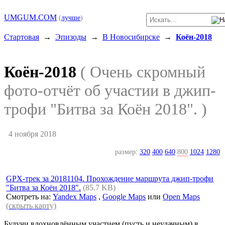
UMGUM.COM
(
лучше
)
Стартовая
→
Эпизоды
→
В Новосибирске
→
Коён-2018
Коён-2018
( Очень скромный
фото-отчёт об участии в джип-
трофи "Битва за Коён 2018". )
4 ноября 2018
размер:
320
400
640
800
1024
1280
GPX-трек за 20181104. Прохождение маршрута джип-трофи
"Битва за Коён 2018".
(85.7 KB)
Смотреть на:
Yandex Maps
,
Google Maps
или
Open Maps
(скрыть карту)
Будучи вдохновлённым участием (пусть и неудачным) в