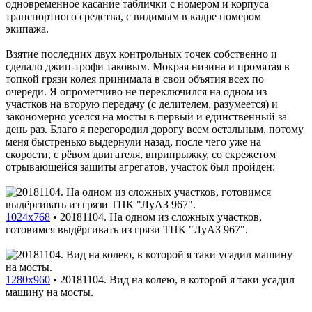
одновременное касание таблички с номером и корпуса
транспортного средства, с видимым в кадре номером
экипажа.
Взятие последних двух контрольных точек собственно и
сделало джип-трофи таковым. Мокрая низина и промятая в
топкой грязи колея принимала в свои объятия всех по
очереди. Я опрометчиво не переключился на одном из
участков на вторую передачу (с делителем, разумеется) и
закономерно уселся на мосты в первый и единственный за
день раз. Благо я перегородил дорогу всем остальным, потому
меня быстренько выдернули назад, после чего уже на
скорости, с рёвом двигателя, вприпрыжку, со скрежетом
отрывающейся защиты агрегатов, участок был пройден:
1024x768
•
20181104. На одном из сложных участков,
готовимся выдёргивать из грязи ТПК "ЛуАЗ 967".
1280x960
•
20181104. Вид на колею, в которой я таки усадил
машину на мосты.