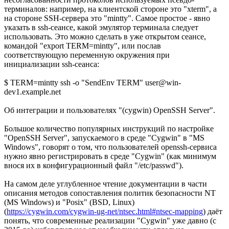
терминалов: например, на клиентской стороне это "xterm", а
на стороне SSH-сервера это "mintty". Самое простое - явно
указать в ssh-сеансе, какой эмулятор терминала следует
использовать. Это можно сделать в уже открытом сеансе,
командой "export TERM=mintty", или послав
соответствующую переменную окружения при
инициализации ssh-сеанса:
$ TERM=mintty ssh -o "SendEnv TERM" user@win-
dev1.example.net
Об интеграции и пользователях "(cygwin) OpenSSH Server".
Большое количество популярных инструкций по настройке
"OpenSSH Server", запускаемого в среде "Cygwin" в "MS
Windows", говорят о том, что пользователей openssh-сервиса
нужно явно регистрировать в среде "Cygwin" (как минимум
внося их в конфигурационный файл "/etc/passwd").
На самом деле углубленное чтение документации в части
описания методов сопоставления политик безопасности NT
(MS Windows) и "Posix" (BSD, Linux)
(
https://cygwin.com/cygwin-ug-net/ntsec.html#ntsec-mapping
) даёт
понять, что современные реализации "Cygwin" уже давно (с