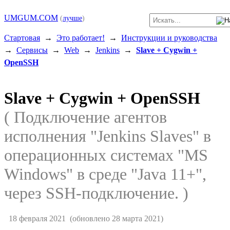
UMGUM.COM
(
лучше
)
Стартовая
→
Это работает!
→
Инструкции и руководства
→
Сервисы
→
Web
→
Jenkins
→
Slave + Cygwin +
OpenSSH
Slave + Cygwin + OpenSSH
( Подключение агентов
исполнения "Jenkins Slaves" в
операционных системах "MS
Windows" в среде "Java 11+",
через SSH-подключение. )
18 февраля 2021
(обновлено 28 марта 2021)