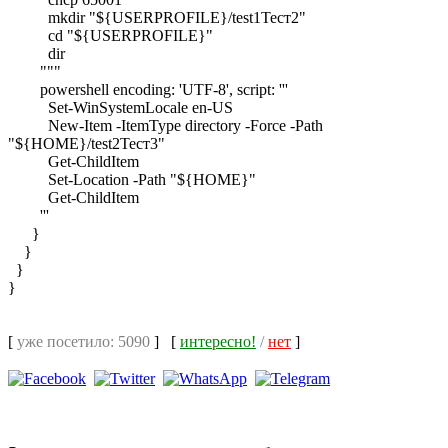
mkdir "${USERPROFILE}/test1Тест2"
cd "${USERPROFILE}"
dir
"""
powershell encoding: 'UTF-8', script: '''
Set-WinSystemLocale en-US
New-Item -ItemType directory -Force -Path
"${HOME}/test2Тест3"
Get-ChildItem
Set-Location -Path "${HOME}"
Get-ChildItem
'''
}
}
}
}
[
уже посетило: 5090
]
[
интересно!
/
нет
]