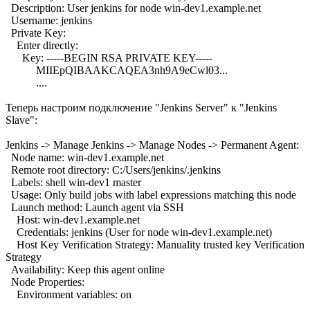
Description: User jenkins for node win-dev1.example.net
Username: jenkins
Private Key:
Enter directly:
Key: -----BEGIN RSA PRIVATE KEY-----
MIIEpQIBAAKCAQEA3nh9A9eCwl03...
....
Теперь настроим подключение "Jenkins Server" к "Jenkins
Slave":
Jenkins -> Manage Jenkins -> Manage Nodes -> Permanent Agent:
Node name: win-dev1.example.net
Remote root directory: C:/Users/jenkins/.jenkins
Labels: shell win-dev1 master
Usage: Only build jobs with label expressions matching this node
Launch method: Launch agent via SSH
Host: win-dev1.example.net
Credentials: jenkins (User for node win-dev1.example.net)
Host Key Verification Strategy: Manuality trusted key Verification
Strategy
Availability: Keep this agent online
Node Properties:
Environment variables: on