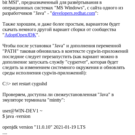
bit MSI", предназначенный для развёртывания в
операционных системах "MS Windows", с сайта одного из
разработчиков "Java" - "
developers.redhat.com
":
Также хорошим, и даже более простым, вариантом будет
скачать немного другой вариант сборки от сообщества
"
AdoptOpenJDK
".
Чтобы после установки "Java" и дополнения переменной
"PATH" таковая обновилась в контексте cygwin-приложений
последние следует перезапустить (как вариант можно в
дополнение запускать службу "cygserver", которая будет
следить за изменением системного окружения и обновлять
среды исполнения cygwin-приложений):
C:\> net restart cygsshd
Проверяем, доступна ли свежеустановленная "Java" в
эмуляторе терминала "mintty":
user@WIN-DEV1 ~
$ java -version
openjdk version "11.0.10" 2021-01-19 LTS
....