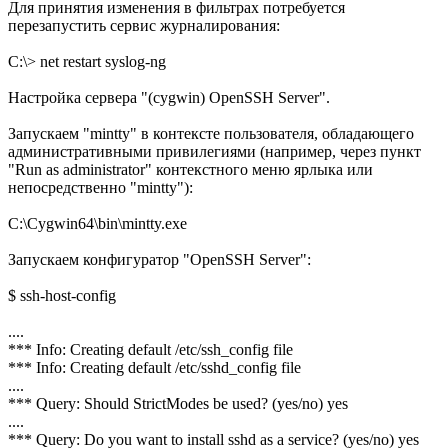
Для принятия изменения в фильтрах потребуется
перезапустить сервис журналирования:
C:\> net restart syslog-ng
Настройка сервера "(cygwin) OpenSSH Server".
Запускаем "mintty" в контексте пользователя, обладающего
административными привилегиями (например, через пункт
"Run as administrator" контекстного меню ярлыка или
непосредственно "mintty"):
C:\Cygwin64\bin\mintty.exe
Запускаем конфигуратор "OpenSSH Server":
$ ssh-host-config
....
*** Info: Creating default /etc/ssh_config file
*** Info: Creating default /etc/sshd_config file
....
*** Query: Should StrictModes be used? (yes/no) yes
....
*** Query: Do you want to install sshd as a service? (yes/no) yes