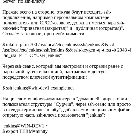
Server" по ssh-ключу.
Прежде всего на стороне, откуда будут исходить ssh-
подключения, например персональном компьютере
пользователя или CI/CD-сервере, должна иметься пара ssh-
ключей: "приватная (закрытая)" и "публичная (открытая)".
Создаём ssh-ключи, при необходимости:
$ mkdir -p -m 700 /usr/local/etc/jenkins/.ssh/jenkins && cd
/usr/local/etc/jenkins/.ssh/jenkins && ssh-keygen -q -t rsa -b 2048 -f
./id_rsa -P "" -C "User jenkins"
Через ssh-сеанс, который мы настроили и открыли ранее с
парольной аутентификацией, настраиваем доступ
посредством ключевой аутентификации:
$ ssh jenkins@win-dev1.example.net
На целевом windows-компьютере в "домашней" директории
пользователя структуры "Cygwin", через ssh-сеанс или просто
в псевдо-терминале "mintty", добавляем в специальном файле
открытую часть ssh-ключа пользователя "jenkins":
jenkins@WIN-DEV1 ~
$ export TERM=mintty