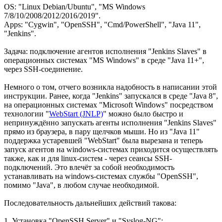
OS: "Linux Debian/Ubuntu", "MS Windows
7/8/10/2008/2012/2016/2019".
Apps: "Cygwin", "OpenSSH", "Cmd/PowerShell", "Java 11",
"Jenkins".
Задача: подключение агентов исполнения "Jenkins Slaves" в
операционных системах "MS Windows" в среде "Java 11+",
через SSH-соединение.
Немного о том, отчего возникла надобность в написании этой
инструкции. Ранее, когда "Jenkins" запускался в среде "Java 8",
на операционных системах "Microsoft Windows" посредством
технологии "
WebStart (JNLP)
" можно было быстро и
непринуждённо запускать агенты исполнения "Jenkins Slaves"
прямо из браузера, в пару щелчков мыши. Но из "Java 11"
поддержка устаревшей "WebStart" была вырезана и теперь
запуск агентов на windows-системах приходится осуществлять
также, как и для linux-систем - через сеансы SSH-
подключений. Это влечёт за собой необходимость
устанавливать на windows-системах службы "OpenSSH",
помимо "Java", в любом случае необходимой.
Последовательность дальнейших действий такова:
1. Установка "OpenSSH Server" и "Syslog-NG";