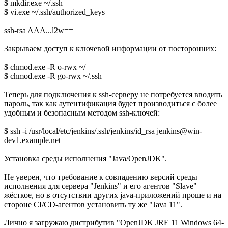
$ mkdir.exe ~/.ssh
$ vi.exe ~/.ssh/authorized_keys
ssh-rsa AAA...l2w==
Закрываем доступ к ключевой информации от посторонних:
$ chmod.exe -R o-rwx ~/
$ chmod.exe -R go-rwx ~/.ssh
Теперь для подключения к ssh-серверу не потребуется вводить
пароль, так как аутентификация будет производиться с более
удобным и безопасным методом ssh-ключей:
$ ssh -i /usr/local/etc/jenkins/.ssh/jenkins/id_rsa jenkins@win-
dev1.example.net
Установка среды исполнения "Java/OpenJDK".
Не уверен, что требование к совпадению версий среды
исполнения для сервера "Jenkins" и его агентов "Slave"
жёсткое, но в отсутствии других java-приложений проще и на
стороне CI/CD-агентов установить ту же "Java 11".
Лично я загружаю дистрибутив "OpenJDK JRE 11 Windows 64-