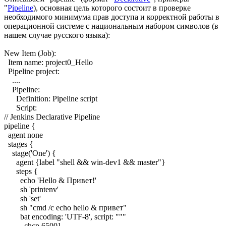
"
Pipeline
), основная цель которого состоит в проверке
необходимого минимума прав доступа и корректной работы в
операционной системе с национальным набором символов (в
нашем случае русского языка):
New Item (Job):
Item name: project0_Hello
Pipeline project:
....
Pipeline:
Definition: Pipeline script
Script:
// Jenkins Declarative Pipeline
pipeline {
agent none
stages {
stage('One') {
agent {label "shell && win-dev1 && master"}
steps {
echo 'Hello & Привет!'
sh 'printenv'
sh 'set'
sh "cmd /c echo hello & привет"
bat encoding: 'UTF-8', script: """
chcp 65001