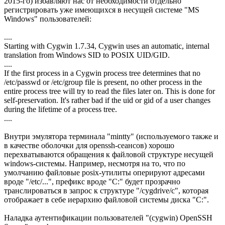
2015-го) избавляют нас от необходимости отдельно
регистрировать уже имеющихся в несущей системе "MS
Windows" пользователей:
....
Starting with Cygwin 1.7.34, Cygwin uses an automatic, internal
translation from Windows SID to POSIX UID/GID.
....
If the first process in a Cygwin process tree determines that no
/etc/passwd or /etc/group file is present, no other process in the
entire process tree will try to read the files later on. This is done for
self-preservation. It's rather bad if the uid or gid of a user changes
during the lifetime of a process tree.
....
Внутри эмулятора терминала "mintty" (используемого также и
в качестве оболочки для openssh-сеансов) хорошо
перехватываются обращения к файловой структуре несущей
windows-системы. Например, несмотря на то, что по
умолчанию файловые posix-утилиты оперируют адресами
вроде "/etc/...", префикс вроде "C:" будет прозрачно
транслироваться в запрос к структуре "/cygdrive/c", которая
отображает в себе иерархию файловой системы диска "C:".
Наладка аутентификации пользователей "(cygwin) OpenSSH