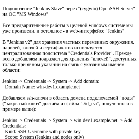
Подключение "Jenkins Slave" через "(cygwin) OpenSSH Server"
на ОС "MS Windows".
Все предварительные работы в целевой windows-системе мы
уже произвели, и остальное - в web-интерфейсе "Jenkins".
В "Jenkins v2" для хранения частных переменных окружения,
паролей, ключей и сертификатов используется
централизованная подсистема "Credentials Provider". Прежде
всего добавляем подраздел для хранения "ключей", доступных
только при явном указании на связь с указанным именем
области:
Jenkins -> Credentials -> System -> Add domain:
Domain Name: win-dev1.example.net
Добавляем ssh-ключи в область домена подключаемой "ноды"
("закрытый ключ" достаём из файла "./id_rsa", полученного в
примере выше):
Jenkins -> Credentials -> System -> win-dev1.example.net -> Add
Credentials:
Kind: SSH Username with private key
Scope: System (Jenkins and nodes only)