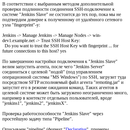
В соответствии с выбранным методом дополнительной
проверки подлинности соединения SSH-подключение к
системе "Jenkins Slave" не состоится до тех пор, пока мы не
подтвердим доверие к полученному от удалённого сетевого
узла "fingerprint"-у:
Jenkins -> Manage Jenkins -> Manage Nodes -> win-
dev1.example.net -> Trust SSH Host Key:
Do you want to trust the SSH Host Key with fingerprint ... for
future connections to this host? yes
По завершению настройки подключения к "Jenkins Slave"
велим запустить агента, после чего "Jenkins Server"
соединиться с целевой "нодой" (под управлением
операционной системы "MS Windows") по SSH, загрузит туда
посредством SFTP исполняемый файл агента "remoting.jar" и
запустит его в режиме ожидания команд. Таких агентов в
целевой системе может быть загружено неограниченно много,
например в контексте отдельных пользователей, вроде
"jenkins1", "jenkins2", "jenkinsX".
Проверка работоспособности "Jenkins Slave" через
простейшую задачу типа "Pipeline".
Описываем "pipeline" (формат "
Declarative
", примеры