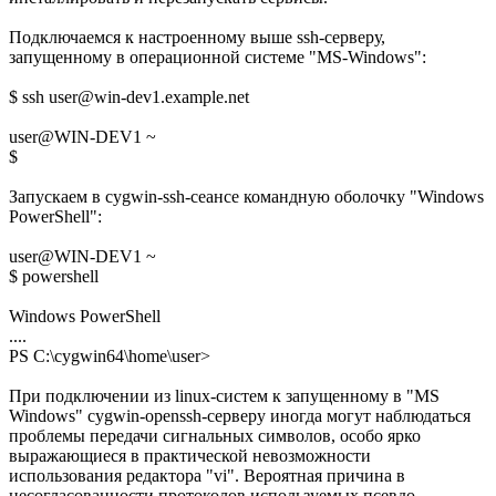
Подключаемся к настроенному выше ssh-серверу,
запущенному в операционной системе "MS-Windows":
$ ssh user@win-dev1.example.net
user@WIN-DEV1 ~
$
Запускаем в cygwin-ssh-сеансе командную оболочку "Windows
PowerShell":
user@WIN-DEV1 ~
$ powershell
Windows PowerShell
....
PS C:\cygwin64\home\user>
При подключении из linux-систем к запущенному в "MS
Windows" cygwin-openssh-серверу иногда могут наблюдаться
проблемы передачи сигнальных символов, особо ярко
выражающиеся в практической невозможности
использования редактора "vi". Вероятная причина в
несогласованности протоколов используемых псевдо-