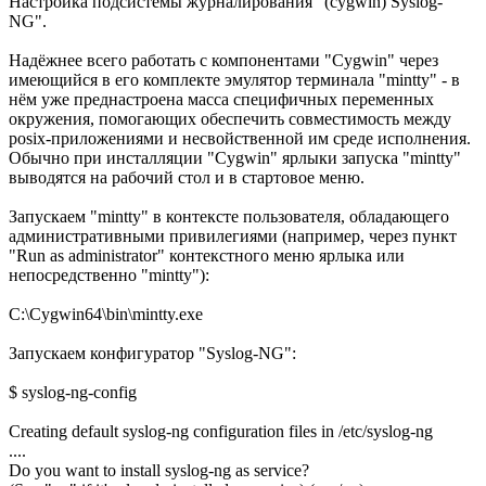
Настройка подсистемы журналирования "(cygwin) Syslog-
NG".
Надёжнее всего работать с компонентами "Cygwin" через
имеющийся в его комплекте эмулятор терминала "mintty" - в
нём уже преднастроена масса специфичных переменных
окружения, помогающих обеспечить совместимость между
posix-приложениями и несвойственной им среде исполнения.
Обычно при инсталляции "Cygwin" ярлыки запуска "mintty"
выводятся на рабочий стол и в стартовое меню.
Запускаем "mintty" в контексте пользователя, обладающего
административными привилегиями (например, через пункт
"Run as administrator" контекстного меню ярлыка или
непосредственно "mintty"):
C:\Cygwin64\bin\mintty.exe
Запускаем конфигуратор "Syslog-NG":
$ syslog-ng-config
Creating default syslog-ng configuration files in /etc/syslog-ng
....
Do you want to install syslog-ng as service?