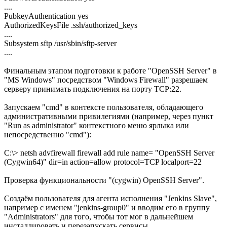
....
PubkeyAuthentication yes
AuthorizedKeysFile .ssh/authorized_keys
....
Subsystem sftp /usr/sbin/sftp-server
....
Финальным этапом подготовки к работе "OpenSSH Server" в
"MS Windows" посредством "Windows Firewall" разрешаем
серверу принимать подключения на порту TCP:22.
Запускаем "cmd" в контексте пользователя, обладающего
административными привилегиями (например, через пункт
"Run as administrator" контекстного меню ярлыка или
непосредственно "cmd"):
C:\> netsh advfirewall firewall add rule name= "OpenSSH Server
(Cygwin64)" dir=in action=allow protocol=TCP localport=22
Проверка функциональности "(cygwin) OpenSSH Server".
Создаём пользователя для агента исполнения "Jenkins Slave",
например с именем "jenkins-group0" и вводим его в группу
"Administrators" для того, чтобы тот мог в дальнейшем
инсталлировать и перезапускать сервисы.