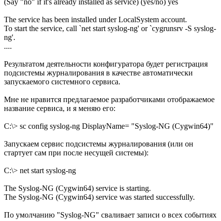
(Say "no" if it's already installed as service) (yes/no) yes
The service has been installed under LocalSystem account.
To start the service, call `net start syslog-ng' or `cygrunsrv -S syslog-
ng'.
....
Результатом деятельности конфигуратора будет регистрация
подсистемы журналирования в качестве автоматически
запускаемого системного сервиса.
Мне не нравится предлагаемое разработчиками отображаемое
название сервиса, и я меняю его:
C:\> sc config syslog-ng DisplayName= "Syslog-NG (Cygwin64)"
Запускаем сервис подсистемы журналирования (или он
стартует сам при после несущей системы):
C:\> net start syslog-ng
The Syslog-NG (Cygwin64) service is starting.
The Syslog-NG (Cygwin64) service was started successfully.
По умолчанию "Syslog-NG" сваливает записи о всех событиях