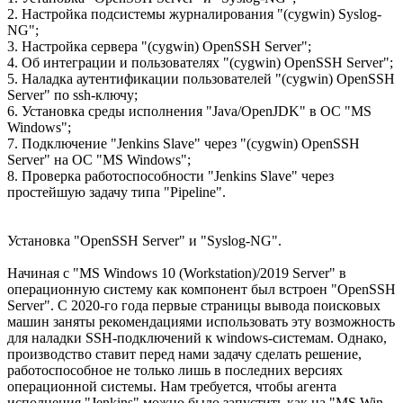
2. Настройка подсистемы журналирования "(cygwin) Syslog-
NG";
3. Настройка сервера "(cygwin) OpenSSH Server";
4. Об интеграции и пользователях "(cygwin) OpenSSH Server";
5. Наладка аутентификации пользователей "(cygwin) OpenSSH
Server" по ssh-ключу;
6. Установка среды исполнения "Java/OpenJDK" в ОС "MS
Windows";
7. Подключение "Jenkins Slave" через "(cygwin) OpenSSH
Server" на ОС "MS Windows";
8. Проверка работоспособности "Jenkins Slave" через
простейшую задачу типа "Pipeline".
Установка "OpenSSH Server" и "Syslog-NG".
Начиная с "MS Windows 10 (Workstation)/2019 Server" в
операционную систему как компонент был встроен "OpenSSH
Server". С 2020-го года первые страницы вывода поисковых
машин заняты рекомендациями использовать эту возможность
для наладки SSH-подключений к windows-системам. Однако,
производство ставит перед нами задачу сделать решение,
работоспособное не только лишь в последних версиях
операционной системы. Нам требуется, чтобы агента
исполнения "Jenkins" можно было запустить как на "MS Win