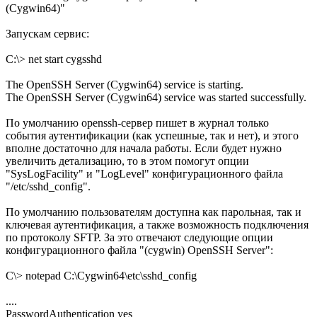
(Cygwin64)"
Запускам сервис:
C:\> net start cygsshd
The OpenSSH Server (Cygwin64) service is starting.
The OpenSSH Server (Cygwin64) service was started successfully.
По умолчанию openssh-сервер пишет в журнал только
события аутентификации (как успешные, так и нет), и этого
вполне достаточно для начала работы. Если будет нужно
увеличить детализацию, то в этом помогут опции
"SysLogFacility" и "LogLevel" конфигурационного файла
"/etc/sshd_config".
По умолчанию пользователям доступна как парольная, так и
ключевая аутентификация, а также возможность подключения
по протоколу SFTP. За это отвечают следующие опции
конфигурационного файла "(cygwin) OpenSSH Server":
C\> notepad C:\Cygwin64\etc\sshd_config
....
PasswordAuthentication yes