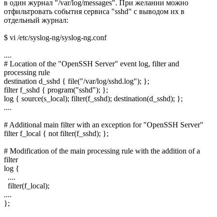
в один журнал "/var/log/messages". При желании можно
отфильтровать события сервиса "sshd" с выводом их в
отдельный журнал:
$ vi /etc/syslog-ng/syslog-ng.conf
....
# Location of the "OpenSSH Server" event log, filter and
processing rule
destination d_sshd { file("/var/log/sshd.log"); };
filter f_sshd { program("sshd"); };
log { source(s_local); filter(f_sshd); destination(d_sshd); };
....
# Additional main filter with an exception for "OpenSSH Server"
filter f_local { not filter(f_sshd); };
# Modification of the main processing rule with the addition of a
filter
log {
....
filter(f_local);
....
};