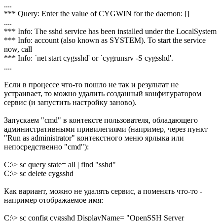
....
*** Query: Enter the value of CYGWIN for the daemon: []
....
*** Info: The sshd service has been installed under the LocalSystem
*** Info: account (also known as SYSTEM). To start the service
now, call
*** Info: `net start cygsshd' or `cygrunsrv -S cygsshd'.
....
Если в процессе что-то пошло не так и результат не
устраивает, то можно удалить созданный конфигуратором
сервис (и запустить настройку заново).
Запускаем "cmd" в контексте пользователя, обладающего
административными привилегиями (например, через пункт
"Run as administrator" контекстного меню ярлыка или
непосредственно "cmd"):
C:\> sc query state= all | find "sshd"
C:\> sc delete cygsshd
Как вариант, можно не удалять сервис, а поменять что-то -
например отображаемое имя:
C:\> sc config cygsshd DisplayName= "OpenSSH Server