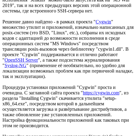
2019", так и на всех предыдущих версиях этой операционной
системы, где встроенного SSH-сервера нет.
Решение давно найдено - в рамках проекта "
Cygwin
"
множество утилит и приложений, изначально написанных для
posix-систем (это BSD, "Linux", etc.), собраны их исходных
кодов с адаптацией до возможности исполнения в среде
операционных систем "MS Windows" посредством
трансляции posix-вызовов через библиотеку "cygwin1.dll". В
проекте "Cygwin" поддерживается и отлично работают
"
OpenSSH Server
", а также подсистема журналирования
"
Syslog-NG
" (применение её необязательно, но удобно для
локализации возможных проблем как при первичной наладке,
так и эксплуатации).
Процедура установки приложений "Cygwin" проста и
очевидна. С заглавной сайта проекта "
https://cygwin.com
", из
раздела "Installing Cygwin" скачивается утилита "setup-
x86_64.exe", посредством которой в дальнейшем
осуществляется загрузка и развёртывание дистрибутивов, а
также обновление уже установленных приложений.
Настройка функциональности приложений как таковых при
этом не производится.