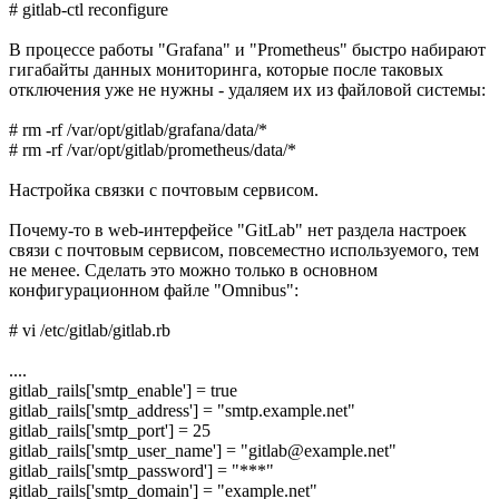
# gitlab-ctl reconfigure
В процессе работы "Grafana" и "Prometheus" быстро набирают
гигабайты данных мониторинга, которые после таковых
отключения уже не нужны - удаляем их из файловой системы:
# rm -rf /var/opt/gitlab/grafana/data/*
# rm -rf /var/opt/gitlab/prometheus/data/*
Настройка связки с почтовым сервисом.
Почему-то в web-интерфейсе "GitLab" нет раздела настроек
связи с почтовым сервисом, повсеместно используемого, тем
не менее. Сделать это можно только в основном
конфигурационном файле "Omnibus":
# vi /etc/gitlab/gitlab.rb
....
gitlab_rails['smtp_enable'] = true
gitlab_rails['smtp_address'] = "smtp.example.net"
gitlab_rails['smtp_port'] = 25
gitlab_rails['smtp_user_name'] = "gitlab@example.net"
gitlab_rails['smtp_password'] = "***"
gitlab_rails['smtp_domain'] = "example.net"