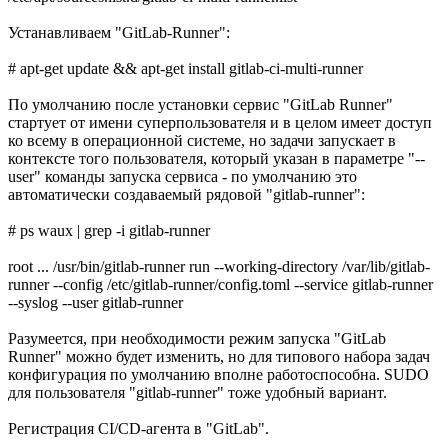
Устанавливаем "GitLab-Runner":
# apt-get update && apt-get install gitlab-ci-multi-runner
По умолчанию после установки сервис "GitLab Runner"
стартует от имени суперпользователя и в целом имеет доступ
ко всему в операционной системе, но задачи запускает в
контексте того пользователя, который указан в параметре "--
user" команды запуска сервиса - по умолчанию это
автоматически создаваемый рядовой "gitlab-runner":
# ps waux | grep -i gitlab-runner
root ... /usr/bin/gitlab-runner run --working-directory /var/lib/gitlab-
runner --config /etc/gitlab-runner/config.toml --service gitlab-runner
--syslog --user gitlab-runner
Разумеется, при необходимости режим запуска "GitLab
Runner" можно будет изменить, но для типового набора задач
конфигурация по умолчанию вполне работоспособна. SUDO
для пользователя "gitlab-runner" тоже удобный вариант.
Регистрация CI/CD-агента в "GitLab".