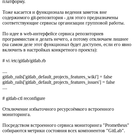
платформу.
Тоже касается и функционала ведения заметок вне
содержимого git-репозитория - для этого предназначены
соответствующие сервисы организации групповой работы.
По идее в web-интерфейсе сервиса репозиториев
программистам и делать нечего, а потому отключаем лишнее
(на самом деле этот функционал будет доступен, если его явно
включить в настройках конкретного проекта):
# vi /etc/gitlab/gitlab.rb
....
gitlab_rails['gitlab_default_projects_features_wiki'] = false
gitlab_rails['gitlab_default_projects_features_issues'] = false
....
# gitlab-ctl reconfigure
Отключение избыточного ресурсоёмкого встроенного
мониторинга.
Посредством встроенного сервиса мониторинга "Prometheus"
собираются метрики состояния всех компонентов "GitLab".