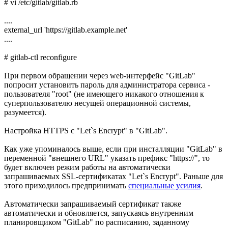
# vi /etc/gitlab/gitlab.rb
....
external_url 'https://gitlab.example.net'
....
# gitlab-ctl reconfigure
При первом обращении через web-интерфейс "GitLab"
попросит установить пароль для администратора сервиса -
пользователя "root" (не имеющего никакого отношения к
суперпользователю несущей операционной системы,
разумеется).
Настройка HTTPS с "Let`s Encrypt" в "GitLab".
Как уже упоминалось выше, если при инсталляции "GitLab" в
переменной "внешнего URL" указать префикс "https://", то
будет включен режим работы на автоматически
запрашиваемых SSL-сертификатах "Let`s Encrypt". Раньше для
этого приходилось предпринимать
специальные усилия
.
Автоматически запрашиваемый сертификат также
автоматически и обновляется, запускаясь внутренним
планировщиком "GitLab" по расписанию, заданному