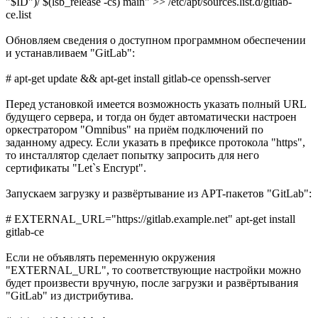
"$ID")/ $(lsb_release -cs) main" >> /etc/apt/sources.list.d/gitlab-
ce.list
Обновляем сведения о доступном программном обеспечении
и устанавливаем "GitLab":
# apt-get update && apt-get install gitlab-ce openssh-server
Перед установкой имеется возможность указать полный URL
будущего сервера, и тогда он будет автоматически настроен
оркестратором "Omnibus" на приём подключений по
заданному адресу. Если указать в префиксе протокола "https",
то инсталлятор сделает попытку запросить для него
сертификаты "Let`s Encrypt".
Запускаем загрузку и развёртывание из APT-пакетов "GitLab":
# EXTERNAL_URL="https://gitlab.example.net" apt-get install
gitlab-ce
Если не объявлять переменную окружения
"EXTERNAL_URL", то соответствующие настройки можно
будет произвести вручную, после загрузки и развёртывания
"GitLab" из дистрибутива.