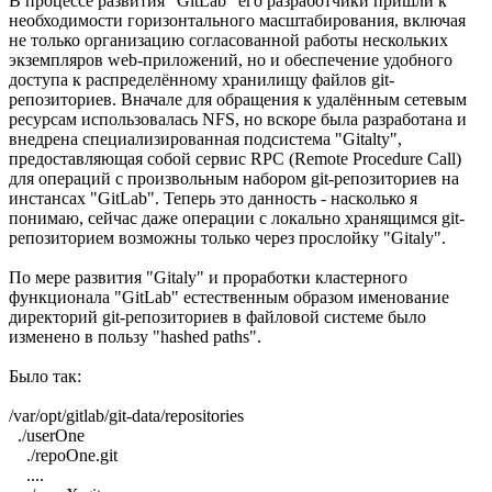
В процессе развития "GitLab" его разработчики пришли к
необходимости горизонтального масштабирования, включая
не только организацию согласованной работы нескольких
экземпляров web-приложений, но и обеспечение удобного
доступа к распределённому хранилищу файлов git-
репозиториев. Вначале для обращения к удалённым сетевым
ресурсам использовалась NFS, но вскоре была разработана и
внедрена специализированная подсистема "Gitalty",
предоставляющая собой сервис RPC (Remote Procedure Call)
для операций с произвольным набором git-репозиториев на
инстансах "GitLab". Теперь это данность - насколько я
понимаю, сейчас даже операции с локально хранящимся git-
репозиторием возможны только через прослойку "Gitaly".
По мере развития "Gitaly" и проработки кластерного
функционала "GitLab" естественным образом именование
директорий git-репозиториев в файловой системе было
изменено в пользу "hashed paths".
Было так:
/var/opt/gitlab/git-data/repositories
./userOne
./repoOne.git
....