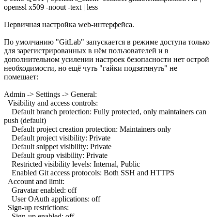
openssl x509 -noout -text | less
Первичная настройка web-интерфейса.
По умолчанию "GitLab" запускается в режиме доступа только
для зарегистрированных в нём пользователей и в
дополнительном усилении настроек безопасности нет острой
необходимости, но ещё чуть "гайки подзатянуть" не
помешает:
Admin -> Settings -> General:
Visibility and access controls:
Default branch protection: Fully protected, only maintainers can
push (default)
Default project creation protection: Maintainers only
Default project visibility: Private
Default snippet visibility: Private
Default group visibility: Private
Restricted visibility levels: Internal, Public
Enabled Git access protocols: Both SSH and HTTPS
Account and limit:
Gravatar enabled: off
User OAuth applications: off
Sign-up restrictions:
Sign-up enabled: off