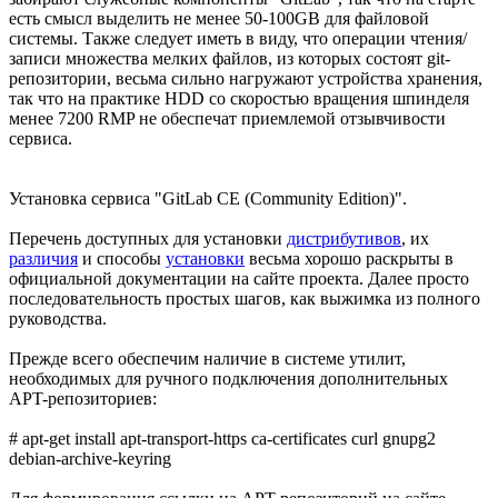
есть смысл выделить не менее 50-100GB для файловой
системы. Также следует иметь в виду, что операции чтения/
записи множества мелких файлов, из которых состоят git-
репозитории, весьма сильно нагружают устройства хранения,
так что на практике HDD со скоростью вращения шпинделя
менее 7200 RMP не обеспечат приемлемой отзывчивости
сервиса.
Установка сервиса "GitLab CE (Community Edition)".
Перечень доступных для установки
дистрибутивов
, их
различия
и способы
установки
весьма хорошо раскрыты в
официальной документации на сайте проекта. Далее просто
последовательность простых шагов, как выжимка из полного
руководства.
Прежде всего обеспечим наличие в системе утилит,
необходимых для ручного подключения дополнительных
APT-репозиториев:
# apt-get install apt-transport-https ca-certificates curl gnupg2
debian-archive-keyring