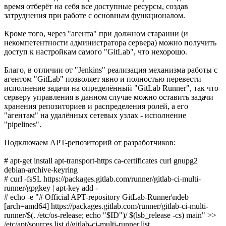
время отберёт на себя все доступные ресурсы, создав
затруднения при работе с основным функционалом.
Кроме того, через "агента" при должном старании (и
некомпетентности администратора сервера) можно получить
доступ к настройкам самого "GitLab", что нехорошо.
Благо, в отличии от "Jenkins" реализация механизма работы с
агентом "GitLab" позволяет явно и полностью перевести
исполнение задачи на определённый "GitLab Runner", так что
серверу управления в данном случае можно оставить задачи
хранения репозиториев и распределения ролей, а его
"агентам" на удалённых сетевых узлах - исполнение
"pipelines".
Подключаем APT-репозиторий от разработчиков:
# apt-get install apt-transport-https ca-certificates curl gnupg2
debian-archive-keyring
# curl -fsSL https://packages.gitlab.com/runner/gitlab-ci-multi-
runner/gpgkey | apt-key add -
# echo -e "# Official APT-repository GitLab-Runner\ndeb
[arch=amd64] https://packages.gitlab.com/runner/gitlab-ci-multi-
runner/$(. /etc/os-release; echo "$ID")/ $(lsb_release -cs) main" >>
/etc/apt/sources.list.d/gitlab-ci-multi-runner.list