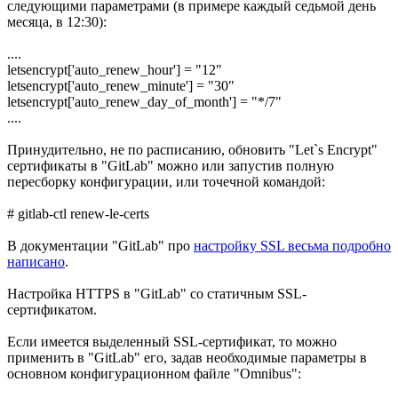
следующими параметрами (в примере каждый седьмой день
месяца, в 12:30):
....
letsencrypt['auto_renew_hour'] = "12"
letsencrypt['auto_renew_minute'] = "30"
letsencrypt['auto_renew_day_of_month'] = "*/7"
....
Принудительно, не по расписанию, обновить "Let`s Encrypt"
сертификаты в "GitLab" можно или запустив полную
пересборку конфигурации, или точечной командой:
# gitlab-ctl renew-le-certs
В документации "GitLab" про
настройку SSL весьма подробно
написано
.
Настройка HTTPS в "GitLab" со статичным SSL-
сертификатом.
Если имеется выделенный SSL-сертификат, то можно
применить в "GitLab" его, задав необходимые параметры в
основном конфигурационном файле "Omnibus":