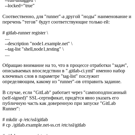
--run-untagged \
--locked="true"
Соотвественно, для "runner"-а другой "ноды" наименование и
перечень "тегов" будут соответствующие только ей:
# gitlab-runner register \
....
--description "node1.example.net" \
--tag-list "shell,node1,testing" \
....
Обращаю внимание на то, что в процессе отработки "задач",
описываемых впоследствии в ".gitlab-ci.yml" именно набор
ключевых слов в параметре "tag-list" послужит
определяющим, какому из "runner"-ов отправить задание.
В случае, если "GitLab" работает через "сампоподписанный
(self-signed)" SSL-сертификат, придётся явно указать его
публичную часть как доверенную при запуске "GitLab
Runner":
# mkdir -p /etc/ssl/gitlab
# cp ./gitlab.example.net-ss.crt /etc/ssl/gitlab