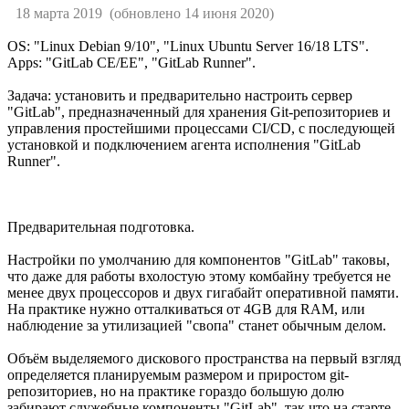
18 марта 2019
(обновлено 14 июня 2020)
OS: "Linux Debian 9/10", "Linux Ubuntu Server 16/18 LTS".
Apps: "GitLab CE/EE", "GitLab Runner".
Задача: установить и предварительно настроить сервер
"GitLab", предназначенный для хранения Git-репозиториев и
управления простейшими процессами CI/CD, с последующей
установкой и подключением агента исполнения "GitLab
Runner".
Предварительная подготовка.
Настройки по умолчанию для компонентов "GitLab" таковы,
что даже для работы вхолостую этому комбайну требуется не
менее двух процессоров и двух гигабайт оперативной памяти.
На практике нужно отталкиваться от 4GB для RAM, или
наблюдение за утилизацией "свопа" станет обычным делом.
Объём выделяемого дискового пространства на первый взгляд
определяется планируемым размером и приростом git-
репозиториев, но на практике гораздо большую долю
забирают служебные компоненты "GitLab", так что на старте