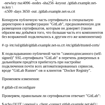
-newkey rsa:4096 -nodes -sha256 -keyout ./gitlab.example.net-
ss.key \
-x509 -days 3650 -out ./gitlab.example.net-ss.crt
Копируем публичную часть сертификата в специальную
директорию в конфигурации "GitLab", предназначенную для
размещения сертификатов, которым он доверяет (таким
образом мы добьёмся того, что большая часть его компонентов
без возражений подключались к другим его же компонентам):
# cp /etc/ssl/gitlab/gitlab.example.net-ss.crt /etc/gitlab/trusted-certs/
К подкладыванию публичной части "самоподписанного (self-
signed)" SSL-сертификата "GitLab" в перечень доверенных в
дальнейшем придётся прибегнуть при настройке
подключения почти всех автоматизированных сервисов,
вроде "GitLab Runner"-ов и клиентов "Docker Registry".
Применяем изменения:
# gitlab-ctl reconfigure
Проверяем, правильным ли сертификатом отвечает "GitLab":
$ echo QUIT | openssl s_client -connect gitlab.example.net:443 |