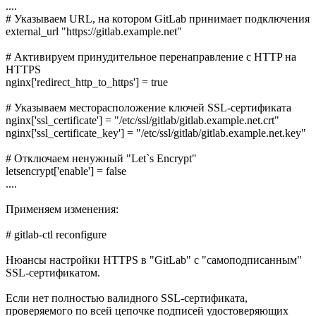
....
# Указываем URL, на котором GitLab принимает подключения
external_url "https://gitlab.example.net"
# Активируем принудительное перенаправление с HTTP на
HTTPS
nginx['redirect_http_to_https'] = true
# Указываем месторасположение ключей SSL-сертификата
nginx['ssl_certificate'] = "/etc/ssl/gitlab/gitlab.example.net.crt"
nginx['ssl_certificate_key'] = "/etc/ssl/gitlab/gitlab.example.net.key"
# Отключаем ненужный "Let`s Encrypt"
letsencrypt['enable'] = false
....
Применяем изменения:
# gitlab-ctl reconfigure
Нюансы настройки HTTPS в "GitLab" с "самоподписанным"
SSL-сертификатом.
Если нет полностью валидного SSL-сертификата,
проверяемого по всей цепочке подписей удостоверяющих