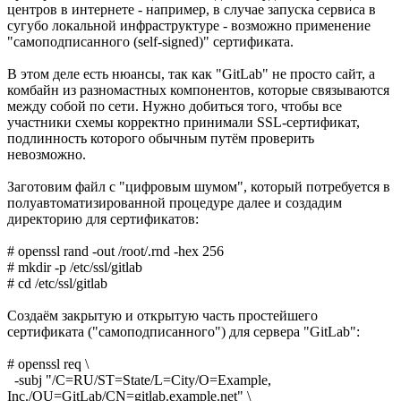
центров в интернете - например, в случае запуска сервиса в
сугубо локальной инфраструктуре - возможно применение
"самоподписанного (self-signed)" сертификата.
В этом деле есть нюансы, так как "GitLab" не просто сайт, а
комбайн из разномастных компонентов, которые связываются
между собой по сети. Нужно добиться того, чтобы все
участники схемы корректно принимали SSL-сертификат,
подлинность которого обычным путём проверить
невозможно.
Заготовим файл с "цифровым шумом", который потребуется в
полуавтоматизированной процедуре далее и создадим
директорию для сертификатов:
# openssl rand -out /root/.rnd -hex 256
# mkdir -p /etc/ssl/gitlab
# cd /etc/ssl/gitlab
Создаём закрытую и открытую часть простейшего
сертификата ("самоподписанного") для сервера "GitLab":
# openssl req \
-subj "/C=RU/ST=State/L=City/O=Example,
Inc./OU=GitLab/CN=gitlab.example.net" \