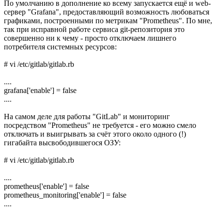
По умолчанию в дополнение ко всему запускается ещё и web-
сервер "Grafana", предоставляющий возможность любоваться
графиками, построенными по метрикам "Prometheus". По мне,
так при исправной работе сервиса git-репозитория это
совершенно ни к чему - просто отключаем лишнего
потребителя системных ресурсов:
# vi /etc/gitlab/gitlab.rb
....
grafana['enable'] = false
....
На самом деле для работы "GitLab" и мониторинг
посредством "Prometheus" не требуется - его можно смело
отключать и выигрывать за счёт этого около одного (!)
гигабайта высвободившегося ОЗУ:
# vi /etc/gitlab/gitlab.rb
....
prometheus['enable'] = false
prometheus_monitoring['enable'] = false
....