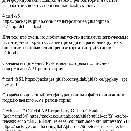
Для формирования ссылки на APT-репозиторий на сайте
разработчиков есть специальный bash-скрипт:
# curl -sS
https://packages.gitlab.com/install/repositories/gitlab/gitlab-
ce/script.deb.sh | bash
Для тех, кто очень не любит запускать напрямую загружаемые
из интернета скрипты, далее приводится раскладка ручных
операций по добавлению репозитория дистрибутивов
"GitLab".
Скачаем и применим PGP-ключ, которым подписано
содержимое APT-репозитория:
# curl -fsSL https://packages.gitlab.com/gitlab/gitlab-ce/gpgkey | apt-
key add -
Создаём выделенный конфигурационный файл с описанием
подключаемого APT-репозитория:
# echo -e "# Official APT-repository GitLab-CE\ndeb
[arch=amd64] https://packages.gitlab.com/gitlab/gitlab-ce/$(. /etc/os-
release; echo "$ID")/ $(lsb_release -cs) main\ndeb-src [arch=amd64]
https://packages.gitlab.com/gitlab/gitlab-ce/$(. /etc/os-release; echo