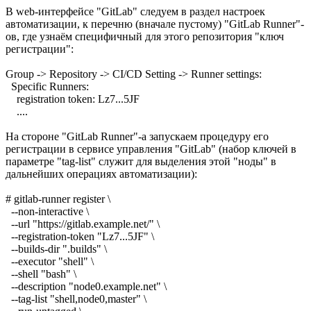
В web-интерфейсе "GitLab" следуем в раздел настроек
автоматизации, к перечню (вначале пустому) "GitLab Runner"-
ов, где узнаём специфичный для этого репозитория "ключ
регистрации":
Group -> Repository -> CI/CD Setting -> Runner settings:
Specific Runners:
registration token: Lz7...5JF
....
На стороне "GitLab Runner"-а запускаем процедуру его
регистрации в сервисе управления "GitLab" (набор ключей в
параметре "tag-list" служит для выделения этой "ноды" в
дальнейших операциях автоматизации):
# gitlab-runner register \
--non-interactive \
--url "https://gitlab.example.net/" \
--registration-token "Lz7...5JF" \
--builds-dir ".builds" \
--executor "shell" \
--shell "bash" \
--description "node0.example.net" \
--tag-list "shell,node0,master" \