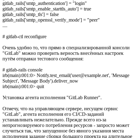
gitlab_rails['smtp_authentication'] = "login"
gitlab_rails['smtp_enable_starttls_auto'] = true
gitlab_rails['smtp_tls'] = false
gitlab_rails['smtp_openssl_verify_mode'] = "peer"
....
# gitlab-ctl reconfigure
Очень удобно то, что прямо в специализированной консоли
"GitLab" можно проверить верность внесённых настроек
путём отправки тестового сообщения:
# gitlab-rails console
irb(main):001:0> Notify.test_email('user@example.net', 'Message
Subject', 'Message Body').deliver_now
irb(main):001:0> quit
Установка агента исполнения "GitLab Runner".
Отмечу, что на управляющем сервере, несущем сервис
"GitLab", агента исполнения его CI/CD-заданий
устанавливать нежелательно. Прежде всего из-за
непрогнозируемого потребления ресурсов - запросто может
случиться так, что запущенное без явного указания места
исполнения задание сборки большого проекта на длительное