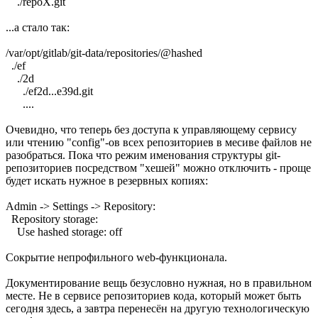
./repoX.git
...а стало так:
/var/opt/gitlab/git-data/repositories/@hashed
./ef
./2d
./ef2d...e39d.git
....
Очевидно, что теперь без доступа к управляющему сервису
или чтению "config"-ов всех репозиториев в месиве файлов не
разобраться. Пока что режим именования структуры git-
репозиториев посредством "хешей" можно отключить - проще
будет искать нужное в резервных копиях:
Admin -> Settings -> Repository:
Repository storage:
Use hashed storage: off
Сокрытие непрофильного web-функционала.
Документирование вещь безусловно нужная, но в правильном
месте. Не в сервисе репозиториев кода, который может быть
сегодня здесь, а завтра перенесён на другую технологическую