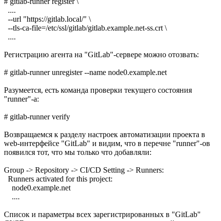
# gitlab-runner register \
....
--url "https://gitlab.local/" \
--tls-ca-file=/etc/ssl/gitlab/gitlab.example.net-ss.crt \
....
Регистрацию агента на "GitLab"-сервере можно отозвать:
# gitlab-runner unregister --name node0.example.net
Разумеется, есть команда проверки текущего состояния
"runner"-а:
# gitlab-runner verify
Возвращаемся к разделу настроек автоматизации проекта в
web-интерфейсе "GitLab" и видим, что в перечне "runner"-ов
появился тот, что мы только что добавляли:
Group -> Repository -> CI/CD Setting -> Runners:
Runners activated for this project:
node0.example.net
....
Список и параметры всех зарегистрированных в "GitLab"