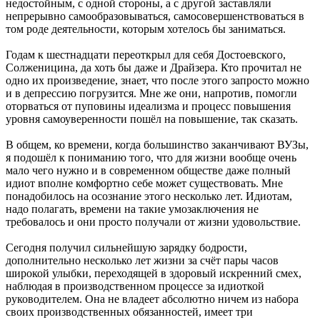
недостойным, с одной стороны, а с другой заставляли
непрерывно самообразовываться, самосовершенствоваться в
том роде деятельности, которым хотелось бы заниматься.
Годам к шестнадцати переоткрыл для себя Достоевского,
Солженицина, да хоть бы даже и Драйзера. Кто прочитал не
одно их произведение, знает, что после этого запросто можно
и в депрессию погрузится. Мне же они, напротив, помогли
оторваться от пуповины идеализма и процесс повышения
уровня самоуверенности пошёл на повышение, так сказать.
В общем, ко времени, когда большинство заканчивают ВУЗы,
я подошёл к пониманию того, что для жизни вообще очень
мало чего нужно и в современном обществе даже полный
идиот вполне комфортно себе может существовать. Мне
понадобилось на осознание этого несколько лет. Идиотам,
надо полагать, времени на такие умозаключения не
требовалось и они просто получали от жизни удовольствие.
Сегодня получил сильнейшую зарядку бодрости,
дополнительно несколько лет жизни за счёт пары часов
широкой улыбки, переходящей в здоровый искренний смех,
наблюдая в производственном процессе за идиоткой
руководителем. Она не владеет абсолютно ничем из набора
своих производственных обязанностей, имеет три