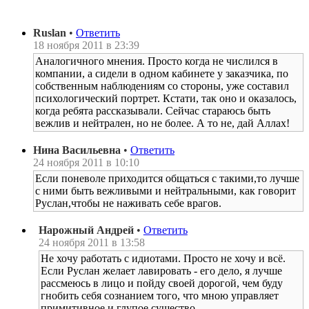
Ruslan
•
Ответить
18 ноября 2011 в 23:39
Аналогичного мнения. Просто когда не числился в
компании, а сидели в одном кабинете у заказчика, по
собственным наблюдениям со стороны, уже составил
психологический портрет. Кстати, так оно и оказалось,
когда ребята рассказывали. Сейчас стараюсь быть
вежлив и нейтрален, но не более. А то не, дай Аллах!
Нина Васильевна
•
Ответить
24 ноября 2011 в 10:10
Если поневоле приходится общаться с такими,то лучше
с ними быть вежливыми и нейтральными, как говорит
Руслан,чтобы не наживать себе врагов.
Нарожный Андрей
•
Ответить
24 ноября 2011 в 13:58
Не хочу работать с идиотами. Просто не хочу и всё.
Если Руслан желает лавировать - его дело, я лучше
рассмеюсь в лицо и пойду своей дорогой, чем буду
гнобить себя сознанием того, что мною управляет
примитивное и глупое существо.