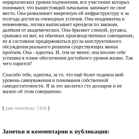
иерархических уровня подчинения, все участники которых
понимают, что вышестоящий начальник занимает не своё
место. Она разваливает вверенную ей инфраструктуру и за
полгода достигла очевидных успехов. Она неадекватна и
невменяема, логика выписывает кренделя по законам,
далёким от академических. Она брызжет слюной, ругаясь,
срываясь на мат, на обычных производственных совещаниях,
не в состоянии придерживаться русла конструктивного
обсуждения реального решения существующих явных
проблем. Она - идиотка. И, тем не менее, она вполне себе
успешна в плане обеспечения достойного уровня жизни. Так
чего парится?
Спасибо тебе, идиотка, за то, что ещё более подняла мой
уровень самоуважения и понимания собственной
самодостаточности. Я за это заплатил сто долларов и не
жалею об этом совершенно.
[
уже посетило: 7410
]
Заметки и комментарии к публикации: