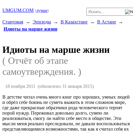
UMGUM.COM
(
лучше
)
Стартовая
→
Эпизоды
→
В Казахстане
→
В Астане
→
Идиоты на марше жизни
Идиоты на марше жизни
( Отчёт об этапе
самоутверждения. )
18 ноября 2011
(обновлено 31 января 2015)
В детстве читал очень много книг про хороших, умных людей
и обрёл себе боязнь не суметь выжить в этом сложном мире,
где даже прекрасные образчики рода человеческого терпят
порой нужду. Переживал довольно долго, сумею ли
реализоваться, смогу ли найти себе место в обществе. Эти
мысли меня реально преследовали, не давали воспользоваться
представляющимися возможностями, так как я считал себя их