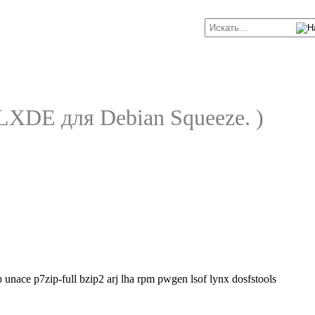
LXDE для Debian Squeeze. )
p unace p7zip-full bzip2 arj lha rpm pwgen lsof lynx dosfstools