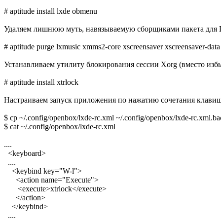
# aptitude install lxde obmenu
Удаляем лишнюю муть, навязываемую сборщиками пакета для D
# aptitude purge lxmusic xmms2-core xscreensaver xscreensaver-data
Устанавливаем утилиту блокирования сессии Xorg (вместо избы
# aptitude install xtrlock
Настраиваем запуск приложения по нажатию сочетания клави
$ cp ~/.config/openbox/lxde-rc.xml ~/.config/openbox/lxde-rc.xml.b
$ cat ~/.config/openbox/lxde-rc.xml
....
<keyboard>
....
<keybind key="W-l">
<action name="Execute">
<execute>xtrlock</execute>
</action>
</keybind>
....