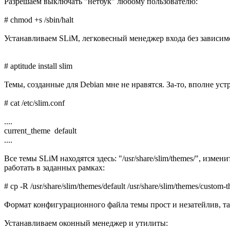
Разрешаем выключать "нетбук" любому пользователю:
# chmod +s /sbin/halt
Устанавливаем SLiM, легковесный менеджер входа без зависи
# aptitude install slim
Темы, созданные для Debian мне не нравятся. За-то, вполне у
# cat /etc/slim.conf
....
current_theme default
....
Все темы SLiM находятся здесь: "/usr/share/slim/themes/", из
работать в заданных рамках:
# cp -R /usr/share/slim/themes/default /usr/share/slim/themes/custom-
Формат конфигурационного файла темы прост и незатейлив, так
Устанавливаем оконный менеджер и утилиты: