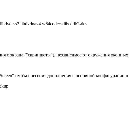
sa libdvdcss2 libdvdnav4 w64codecs libcddb2-dev
ия с экрана ("скриншоты"), независимое от окружения оконны
tScreen" путём внесения дополнения в основной конфигурацио
ackup