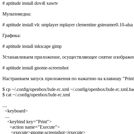
# aptitude install dov4l xawtv
Мультимедиа:
# aptitude install vlc smplayer mplayer clementine gstreamer0.10-al
Графика:
# aptitude install inkscape gimp
Устанавливаем приложение, осуществляющее снятие изображен
# aptitude install gnome-screenshot
Настраиваем запуск приложения по нажатию на клавишу "Prin
$ cp ~/.config/openbox/lxde-rc.xml ~/.config/openbox/lxde-rc.xml.b
$ cat ~/.config/openbox/lxde-rc.xml
....
<keyboard>
....
<keybind key="Print">
<action name="Execute">
<execute>gnome-screenshot</execute>