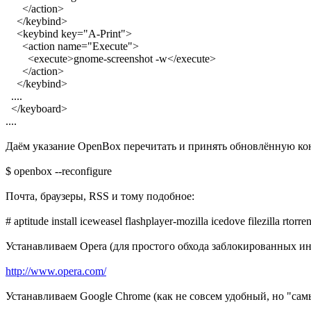
</action>
</keybind>
<keybind key="A-Print">
<action name="Execute">
<execute>gnome-screenshot -w</execute>
</action>
</keybind>
....
</keyboard>
....
Даём указание OpenBox перечитать и принять обновлённую к
$ openbox --reconfigure
Почта, браузеры, RSS и тому подобное:
# aptitude install iceweasel flashplayer-mozilla icedove filezilla rtorrent
Устанавливаем Opera (для простого обхода заблокированных ин
http://www.opera.com/
Устанавливаем Google Chrome (как не совсем удобный, но "сам