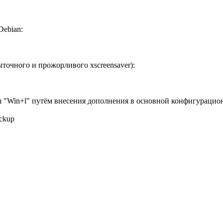
ebian:
точного и прожорливого xscreensaver):
ш "Win+l" путём внесения дополнения в основной конфигураци
ackup