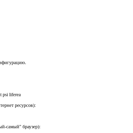
онфигурацию.
 psi liferea
тернет ресурсов):
ый-самый" браузер):