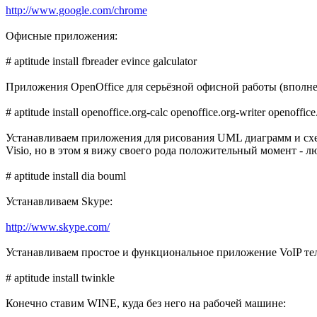
http://www.google.com/chrome
Офисные приложения:
# aptitude install fbreader evince galculator
Приложения OpenOffice для серьёзной офисной работы (вполне 
# aptitude install openoffice.org-calc openoffice.org-writer openoffic
Устанавливаем приложения для рисования UML диаграмм и схем 
Visio, но в этом я вижу своего рода положительный момент -
# aptitude install dia bouml
Устанавливаем Skype:
http://www.skype.com/
Устанавливаем простое и функциональное приложение VoIP те
# aptitude install twinkle
Конечно ставим WINE, куда без него на рабочей машине: