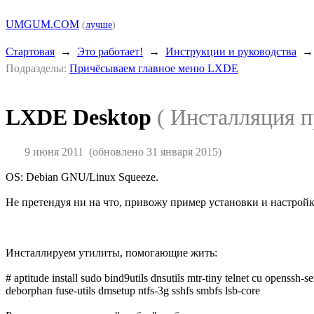
UMGUM.COM
(
лучше
)
Стартовая
→
Это работает!
→
Инструкции и руководства
Подразделы:
Причёсываем главное меню LXDE
LXDE Desktop
( Инсталляция 
9 июня 2011
(обновлено 31 января 2015)
OS: Debian GNU/Linux Squeeze.
Не претендуя ни на что, привожу пример установки и настройк
Инсталлируем утилиты, помогающие жить:
# aptitude install sudo bind9utils dnsutils mtr-tiny telnet cu openssh
deborphan fuse-utils dmsetup ntfs-3g sshfs smbfs lsb-core