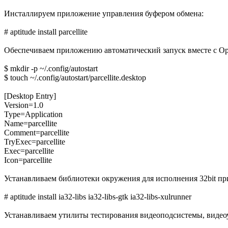
Инсталлируем приложение управления буфером обмена:
# aptitude install parcellite
Обеспечиваем приложению автоматический запуск вместе с 
$ mkdir -p ~/.config/autostart
$ touch ~/.config/autostart/parcellite.desktop
[Desktop Entry]
Version=1.0
Type=Application
Name=parcellite
Comment=parcellite
TryExec=parcellite
Exec=parcellite
Icon=parcellite
Устанавливаем библиотеки окружения для исполнения 32bit п
# aptitude install ia32-libs ia32-libs-gtk ia32-libs-xulrunner
Устанавливаем утилиты тестирования видеоподсистемы, видеоу