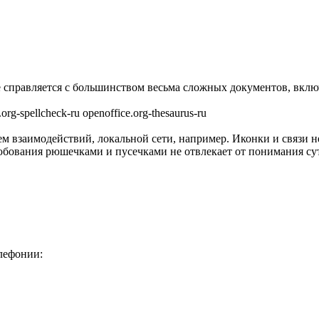
справляется с большинством весьма сложных документов, включа
e.org-spellcheck-ru openoffice.org-thesaurus-ru
взаимодействий, локальной сети, например. Иконки и связи не 
 любования рюшечками и пусечками не отвлекает от понимания с
лефонии: