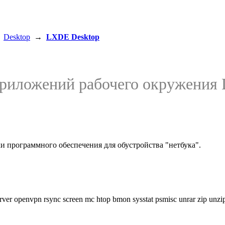
→
Desktop
→
LXDE Desktop
приложений рабочего окружения 
и программного обеспечения для обустройства "нетбука".
-server openvpn rsync screen mc htop bmon sysstat psmisc unrar zip unzi