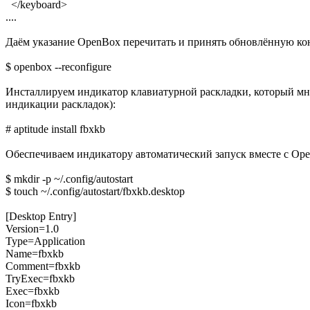
</keyboard>
....
Даём указание OpenBox перечитать и принять обновлённую к
$ openbox --reconfigure
Инсталлируем индикатор клавиатурной раскладки, который мне
индикации раскладок):
# aptitude install fbxkb
Обеспечиваем индикатору автоматический запуск вместе с O
$ mkdir -p ~/.config/autostart
$ touch ~/.config/autostart/fbxkb.desktop
[Desktop Entry]
Version=1.0
Type=Application
Name=fbxkb
Comment=fbxkb
TryExec=fbxkb
Exec=fbxkb
Icon=fbxkb