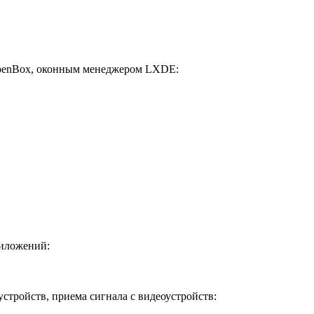
OpenBox, оконным менеджером LXDE:
риложений:
стройств, приема сигнала с видеоустройств: