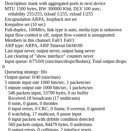
Description: trank with aggregated ports to next device
MTU 1500 bytes, BW 300000 Kbit, DLY 100 usec,
reliability 255/255, txload 1/255, rxload 1/255
Encapsulation ARPA, loopback not set
Keepalive set (10 sec)
Full-duplex, 100Mb/s, link type is auto, media type is unknown
input flow-control is off, output flow-control is unsupported
Members in this channel: Fa0/1 Fa0/3
ARP type: ARPA, ARP Timeout 04:00:00
Last input never, output never, output hang never
Last clearing of "show interface" counters never
Input queue: 0/75/0/0 (size/max/drops/flushes); Total output drops:
0
Queueing strategy: fifo
Output queue: 0/40 (size/max)
5 minute input rate 1000 bits/sec, 1 packets/sec
5 minute output rate 1000 bits/sec, 1 packets/sec
546 packets input, 53799 bytes, 0 no buffer
Received 18 broadcasts (17 multicasts)
0 runts, 0 giants, 0 throttles
0 input errors, 0 CRC, 0 frame, 0 overrun, 0 ignored
0 watchdog, 17 multicast, 0 pause input
0 input packets with dribble condition detected
560 packets output, 84479 bytes, 0 underruns
0 output errors, 0 collisions, 2 interface resets