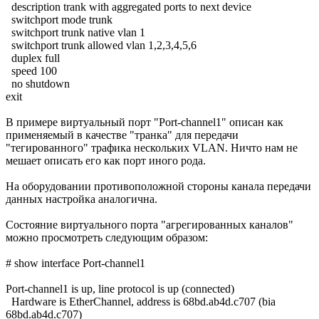
description trank with aggregated ports to next device
switchport mode trunk
switchport trunk native vlan 1
switchport trunk allowed vlan 1,2,3,4,5,6
duplex full
speed 100
no shutdown
exit
В примере виртуальный порт "Port-channel1" описан как
применяемый в качестве "транка" для передачи
"тегированного" трафика нескольких VLAN. Ничто нам не
мешает описать его как порт иного рода.
На оборудовании противоположной стороны канала передачи
данных настройка аналогична.
Состояние виртуального порта "агрегированных каналов"
можно просмотреть следующим образом:
# show interface Port-channel1
Port-channel1 is up, line protocol is up (connected)
Hardware is EtherChannel, address is 68bd.ab4d.c707 (bia
68bd.ab4d.c707)