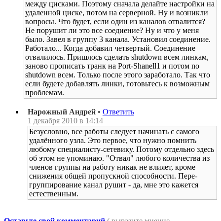
между цисками. Поэтому сначала делайте настройки на
удаленной циске, потом на серверной. Ну и возникли
вопросы. Что будет, если один из каналов отвалится?
Не порушит ли это все соедиение? Ну и что у меня
было. Завел в группу 3 канала. Установил соединение.
Работало... Когда добавил четвертый. Соединение
отвалилось. Пришлось сделать shutdown всем линкам,
заново прописать транк на Port-Shanell1 и потом no
shutdown всем. Только после этого заработало. Так что
если будете добавлять линки, готовьтесь к возможным
проблемам.
Нарожный Андрей
•
Ответить
1 декабря 2010 в 14:14
Безусловно, все работы следует начинать с самого
удалённого узла. Это первое, что нужно помнить
любому специалисту-сетевику. Потому отдельно здесь
об этом не упоминаю. "Отвал" любого количества из
членов группы на работу никак не влияет, кроме
снижения общей пропускной способности. Пере-
группирование канал рушит - да, мне это кажется
естественным.
Оставьте свой комментарий
( выразите мнение