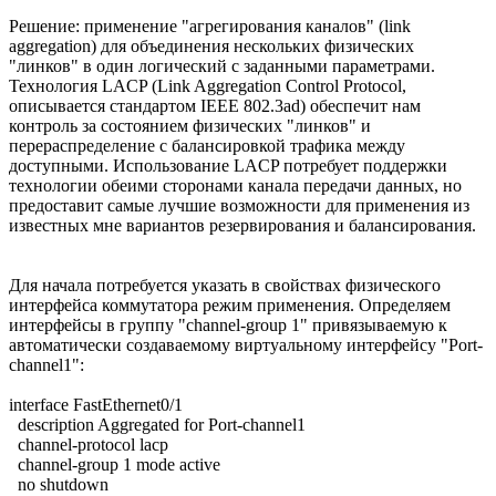
Решение: применение "агрегирования каналов" (link
aggregation) для объединения нескольких физических
"линков" в один логический с заданными параметрами.
Технология LACP (Link Aggregation Control Protocol,
описывается стандартом IEEE 802.3ad) обеспечит нам
контроль за состоянием физических "линков" и
перераспределение с балансировкой трафика между
доступными. Использование LACP потребует поддержки
технологии обеими сторонами канала передачи данных, но
предоставит самые лучшие возможности для применения из
известных мне вариантов резервирования и балансирования.
Для начала потребуется указать в свойствах физического
интерфейса коммутатора режим применения. Определяем
интерфейсы в группу "channel-group 1" привязываемую к
автоматически создаваемому виртуальному интерфейсу "Port-
channel1":
interface FastEthernet0/1
description Aggregated for Port-channel1
channel-protocol lacp
channel-group 1 mode active
no shutdown