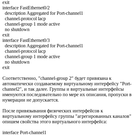
exit
interface FastEthernet0/2
description Aggregated for Port-channel1
channel-protocol lacp
channel-group 1 mode active
no shutdown
exit
interface FastEthernet0/3
description Aggregated for Port-channel1
channel-protocol lacp
channel-group 1 mode active
no shutdown
exit
Соответственно, "channel-group 2" будет привязана к
автоматически создаваемому виртуальному интерфейсу "Port-
channel2", и так далее. Группы и виртуальные интерфейсы
именуются последовательно по мере их описания, пропуски в
нумерации не допускается.
После привязывания физических интерфейсов к
виртуальному интерфейсу группы "агрегированных каналов"
опишем свойства этого виртуального интерфейса:
interface Port-channel1