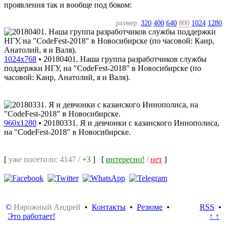
проявления так и вообще под боком:
размер:
320
400
640
800
1024
1280
1024x768
•
20180401. Наша группа разработчиков службы
поддержки НГУ, на "CodeFest-2018" в Новосибирске (по
часовой: Каир, Анатолий, я и Валя).
960x1280
•
20180331. Я и девчонки с казанского Иннополиса,
на "CodeFest-2018" в Новосибирске.
[
уже посетило: 4147 /
+3
]
[
интересно!
/
нет
]
©
Нарожный Андрей
•
Контакты
•
Резюме
•
RSS
•
Это работает!
↑ ↑