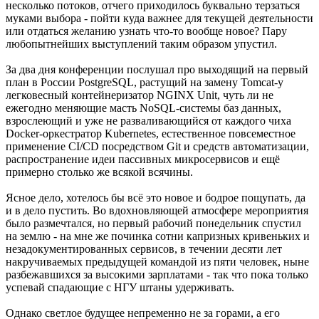
несколько потоков, отчего приходилось буквально терзаться
муками выбора - пойти куда важнее для текущей деятельности
или отдаться желанию узнать что-то вообще новое? Пару
любопытнейших выступлений таким образом упустил.
За два дня конференции послушал про выходящий на первый
план в России PostgreSQL, растущий на замену Tomcat-у
легковесный контейнеризатор NGINX Unit, чуть ли не
ежегодно меняющие масть NoSQL-системы баз данных,
взрослеющий и уже не разваливающийся от каждого чиха
Docker-оркестратор Kubernetes, естественное повсеместное
применение CI/CD посредством Git и средств автоматизации,
распространение идеи пассивных микросервисов и ещё
примерно столько же всякой всячины.
Ясное дело, хотелось бы всё это новое и бодрое пощупать, да
и в дело пустить. Во вдохновляющей атмосфере мероприятия
было размечтался, но первый рабочий понедельник спустил
на землю - на мне же починка сотни капризных кривеньких и
незадокументированных сервисов, в течении десяти лет
накручиваемых предыдущей командой из пяти человек, ныне
разбежавшихся за высокими зарплатами - так что пока только
успевай спадающие с НГУ штаны удерживать.
Однако светлое будущее непременно не за горами, а его