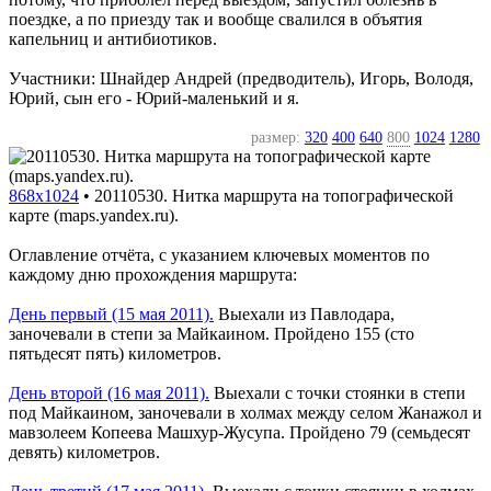
поездке, а по приезду так и вообще свалился в объятия
капельниц и антибиотиков.
Участники: Шнайдер Андрей (предводитель), Игорь, Володя,
Юрий, сын его - Юрий-маленький и я.
размер:
320
400
640
800
1024
1280
868x1024
•
20110530. Нитка маршрута на топографической
карте (maps.yandex.ru).
Оглавление отчёта, с указанием ключевых моментов по
каждому дню прохождения маршрута:
День первый (15 мая 2011).
Выехали из Павлодара,
заночевали в степи за Майкаином. Пройдено 155 (сто
пятьдесят пять) километров.
День второй (16 мая 2011).
Выехали с точки стоянки в степи
под Майкаином, заночевали в холмах между селом Жанажол и
мавзолеем Копеева Машхур-Жусупа. Пройдено 79 (семьдесят
девять) километров.