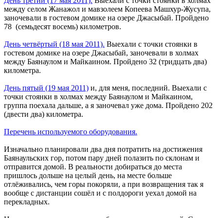
День третий (17 мая 2011).
Выехали с точки стоянки в холмах
между селом Жанажол и мавзолеем Копеева Машхур-Жусупа,
заночевали в гостевом домике на озере Джасыбай. Пройдено
78 (семьдесят восемь) километров.
День четвёртый (18 мая 2011).
Выехали с точки стоянки в
гостевом домике на озере Джасыбай, заночевали в холмах
между Баянаулом и Майкаином. Пройдено 32 (тридцать два)
километра.
День пятый (19 мая 2011)
и, для меня, последний. Выехали с
точки стоянки в холмах между Баянаулом и Майкаином,
группа поехала дальше, а я заночевал уже дома. Пройдено 202
(двести два) километра.
Перечень используемого оборудования.
Изначально планировали два дня потратить на достижения
Баянаульских гор, потом пару дней полазить по склонам и
отправится домой. В реальности добираться до места
пришлось дольше на целый день, на месте больше
отлёживались, чем горы покоряли, а при возвращения так я
вообще с дистанции сошёл и с полдороги уехал домой на
перекладных.