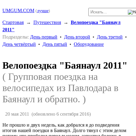
UMGUM.COM
(
лучше
)
Стартовая
→
Путешествия
→
Велопоездка "Баянаул
2011"
Подразделы:
День первый
•
День второй
•
День третий
•
День четвёртый
•
День пятый
•
Оборудование
Велопоездка "Баянаул 2011"
( Групповая поездка на
велосипедах из Павлодара в
Баянаул и обратно. )
20 мая 2011
(обновлено 6 сентября 2016)
Не прошло и двух недель, как добрался я до подведения
итогов нашей поездки в Баянаул. Долго тянул с этим делом
потому, что приболел перед выездом, запустил болезнь в