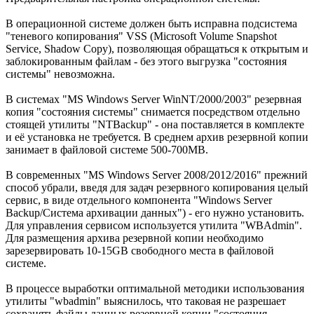
В операционной системе должен быть исправна подсистема
"теневого копирования" VSS (Microsoft Volume Snapshot
Service, Shadow Copy), позволяющая обращаться к открытым и
заблокированным файлам - без этого выгрузка "состояния
системы" невозможна.
В системах "MS Windows Server WinNT/2000/2003" резервная
копия "состояния системы" снимается посредством отдельно
стоящей утилиты "NTBackup" - она поставляется в комплекте
и её установка не требуется. В среднем архив резервной копии
занимает в файловой системе 500-700MB.
В современных "MS Windows Server 2008/2012/2016" прежний
способ убрали, введя для задач резервного копирования целый
сервис, в виде отдельного компонента "Windows Server
Backup/Система архивации данных") - его нужно установить.
Для управления сервисом используется утилита "WBAdmin".
Для размещения архива резервной копии необходимо
зарезервировать 10-15GB свободного места в файловой
системе.
В процессе выработки оптимальной методики использования
утилиты "wbadmin" выяснилось, что таковая не разрешает
сохранять файлы данных резервной копии "состояния