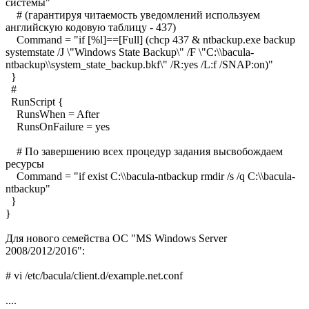
системы"
# (гарантируя читаемость уведомлений используем
английскую кодовую таблицу - 437)
Command = "if [%l]==[Full] (chcp 437 & ntbackup.exe backup
systemstate /J \"Windows State Backup\" /F \"C:\\bacula-
ntbackup\\system_state_backup.bkf\" /R:yes /L:f /SNAP:on)"
}
#
RunScript {
RunsWhen = After
RunsOnFailure = yes
# По завершению всех процедур задания высвобождаем
ресурсы
Command = "if exist C:\\bacula-ntbackup rmdir /s /q C:\\bacula-
ntbackup"
}
}
Для нового семейства ОС "MS Windows Server
2008/2012/2016":
# vi /etc/bacula/client.d/example.net.conf
....