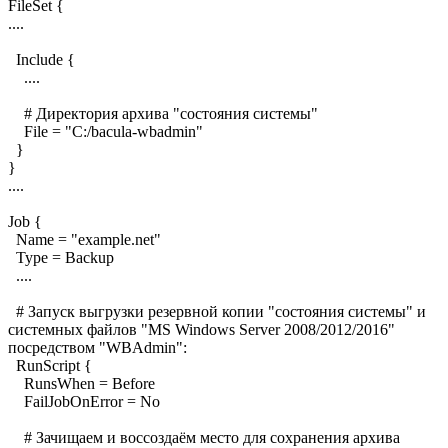
FileSet {
....
Include {
....
# Директория архива "состояния системы"
File = "C:/bacula-wbadmin"
}
}
....
Job {
Name = "example.net"
Type = Backup
....
# Запуск выгрузки резервной копии "состояния системы" и
системных файлов "MS Windows Server 2008/2012/2016"
посредством "WBAdmin":
RunScript {
RunsWhen = Before
FailJobOnError = No
# Зачищаем и воссоздаём место для сохранения архива