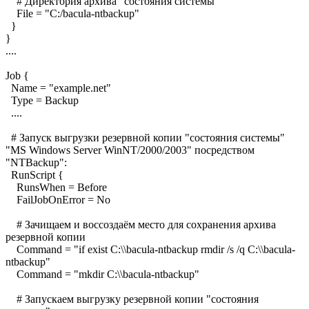
# Директория архива "состояния системы"
File = "C:/bacula-ntbackup"
}
}
....
Job {
Name = "example.net"
Type = Backup
....
# Запуск выгрузки резервной копии "состояния системы"
"MS Windows Server WinNT/2000/2003" посредством
"NTBackup":
RunScript {
RunsWhen = Before
FailJobOnError = No
# Зачищаем и воссоздаём место для сохранения архива
резервной копии
Command = "if exist C:\\bacula-ntbackup rmdir /s /q C:\\bacula-
ntbackup"
Command = "mkdir C:\\bacula-ntbackup"
# Запускаем выгрузку резервной копии "состояния