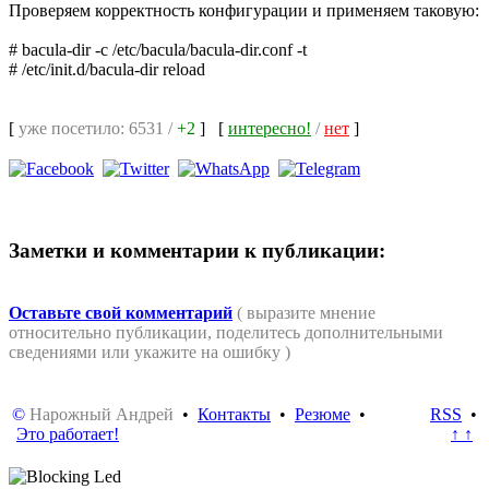
Проверяем корректность конфигурации и применяем таковую:
# bacula-dir -c /etc/bacula/bacula-dir.conf -t
# /etc/init.d/bacula-dir reload
[
уже посетило: 6531 /
+2
]
[
интересно!
/
нет
]
Заметки и комментарии к публикации:
Оставьте свой комментарий
( выразите мнение
относительно публикации, поделитесь дополнительными
сведениями или укажите на ошибку )
©
Нарожный Андрей
•
Контакты
•
Резюме
•
RSS
•
Это работает!
↑ ↑