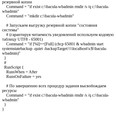
резервной копии
Command = "if exist c:\\bacula-wbadmin rmdir /s /q c:\\bacula-
wbadmin"
Command = "mkdir c:\\bacula-wbadmin"
# Запускаем выгрузку резервной копии "состояния
системы"
# (гарантируя читаемость уведомлений используем кодовую
таблицу UTF8 - 65001)
Command = "if [%l]==[Full] (chcp 65001 & wbadmin start
systemstatebackup -quiet -backupTarget:\\\\localhost\\c$\\bacula-
wbadmin)"
}
#
RunScript {
RunsWhen = After
RunsOnFailure = yes
# По завершению всех процедур задания высвобождаем
ресурсы
Command = "if exist c:\\bacula-wbadmin rmdir /s /q c:\\bacula-
wbadmin"
}
}