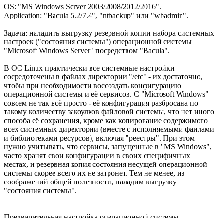
OS: "MS Windows Server 2003/2008/2012/2016".
Application: "Bacula 5.2/7.4", "ntbackup" или "wbadmin".
Задача: наладить выгрузку резервной копии набора системных
настроек ("состояния системы") операционной системы
"Microsoft Windows Server" посредством "Bacula".
В ОС Linux практически все системные настройки
сосредоточены в файлах директории "/etc" - их достаточно,
чтобы при необходимости воссоздать конфигурацию
операционной системы и её сервисов. С "Microsoft Windows"
совсем не так всё просто - её конфигурация разбросана по
такому количеству закоулков файловой системы, что нет иного
способа её сохранения, кроме как копирование содержимого
всех системных директорий (вместе с исполняемыми файлами
и библиотеками ресурсов), включая "реестры". При этом
нужно учитывать, что сервисы, запущенные в "MS Windows",
часто хранят свои конфигурации в своих специфичных
местах, и резервная копия состояния несущей операционной
системы скорее всего их не затронет. Тем не менее, из
соображений общей полезности, наладим выгрузку
"состояния системы".
Предварительная настройка операционной системы.