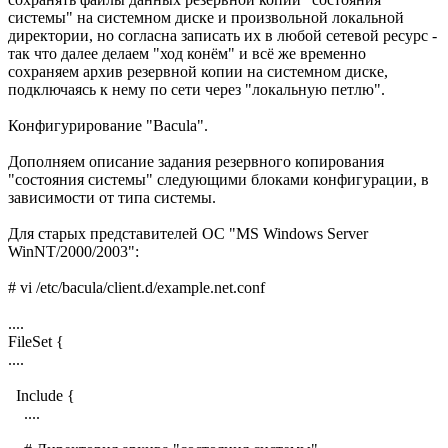
системы" на системном диске и произвольной локальной
директории, но согласна записать их в любой сетевой ресурс -
так что далее делаем "ход конём" и всё же временно
сохраняем архив резервной копии на системном диске,
подключаясь к нему по сети через "локальную петлю".
Конфигурирование "Bacula".
Дополняем описание задания резервного копирования
"состояния системы" следующими блоками конфигурации, в
зависимости от типа системы.
Для старых представителей ОС "MS Windows Server
WinNT/2000/2003":
# vi /etc/bacula/client.d/example.net.conf
....
FileSet {
....
Include {
....