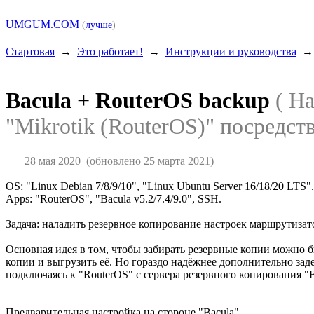
UMGUM.COM
(
лучше
)
Стартовая
→
Это работает!
→
Инструкции и руководства
Bacula + RouterOS backup
( Н
"Mikrotik (RouterOS)" посредств
28 мая 2020
(обновлено 25 марта 2021)
OS: "Linux Debian 7/8/9/10", "Linux Ubuntu Server 16/18/20 LTS".
Apps: "RouterOS", "Bacula v5.2/7.4/9.0", SSH.
Задача: наладить резервное копирование настроек маршрутизато
Основная идея в том, чтобы забирать резервные копии можно б
копии и выгрузить её. Но гораздо надёжнее дополнительно зад
подключаясь к "RouterOS" с сервера резервного копирования "B
Предварительная настройка на стороне "Bacula".