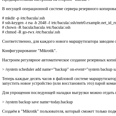
В несущей операционной системе сервера резервного копирова
# mkdir -p /etc/bacula/.ssh
# ssh-keygen -t rsa -b 2048 -f /etc/bacula/.ssh/mrtr0.example.net_id
# chown -R bacula:bacula /etc/bacula/.ssh
# chmod -R go-rwx /etc/bacula/.ssh
Соответственно, для каждого нового маршрутизатора заводим
Конфигурирование "Mikrotik".
Настроим регулярное автоматическое создание резервных копий
> /system scheduler add name="backup" on-event="system backup sa
Теперь каждые десять часов в файловой системе маршрутизатор
запустить новое устройство (или восстановить это) парой кома
Для упрощения последующей наладки выгрузки можно отдать к
> /system backup save name=today.backup
Создаём в "Mikrotik" пользователя, который сможет только по