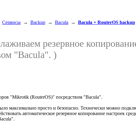
→
Сервисы
→
Backup
→
Bacula
→
Bacula + RouterOS backup
алаживаем резервное копировани
ом "Bacula". )
ров "Mikrotik (RouterOS)" посредством "Bacula".
ыло максимально просто и безопасно. Технически можно подключи
ействовать автоматическое резервное копирование настроек сред
acula".