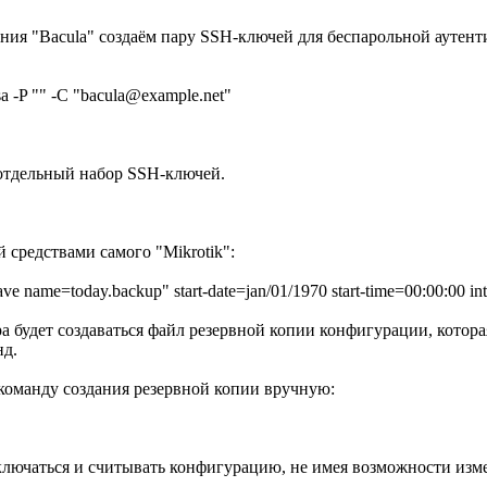
ния "Bacula" создаём пару SSH-ключей для беспарольной аутент
_rsa -P "" -C "bacula@example.net"
 отдельный набор SSH-ключей.
 средствами самого "Mikrotik":
ve name=today.backup" start-date=jan/01/1970 start-time=00:00:00 i
а будет создаваться файл резервной копии конфигурации, котора
нд.
оманду создания резервной копии вручную:
дключаться и считывать конфигурацию, не имея возможности изме