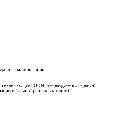
зервного копирования:
ьно включающее FQDN резервируемого сервиса)
раций и "томов" резервных копий)