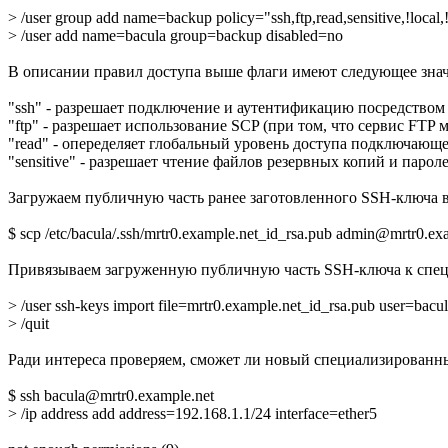
> /user group add name=backup policy="ssh,ftp,read,sensitive,!local,!
> /user add name=bacula group=backup disabled=no
В описании правил доступа выше флаги имеют следующее знач
"ssh" - разрешает подключение и аутентификацию посредством
"ftp" - разрешает использование SCP (при том, что сервис FTP 
"read" - опеределяет глобальный уровень доступа подключающе
"sensitive" - разрешает чтение файлов резервных копий и парол
Загружаем публичную часть ранее заготовленного SSH-ключа в 
$ scp /etc/bacula/.ssh/mrtr0.example.net_id_rsa.pub admin@mrtr0.ex
Привязываем загруженную публичную часть SSH-ключа к специ
> /user ssh-keys import file=mrtr0.example.net_id_rsa.pub user=bacu
> /quit
Ради интереса проверяем, сможет ли новый специализированн
$ ssh bacula@mrtr0.example.net
> /ip address add address=192.168.1.1/24 interface=ether5