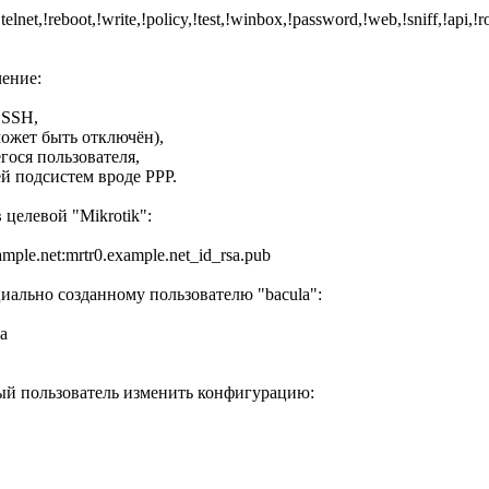
telnet,!reboot,!write,!policy,!test,!winbox,!password,!web,!sniff,!api,
ение:
 SSH,
может быть отключён),
гося пользователя,
ей подсистем вроде PPP.
целевой "Mikrotik":
ample.net:mrtr0.example.net_id_rsa.pub
ально созданному пользователю "bacula":
la
ый пользователь изменить конфигурацию: