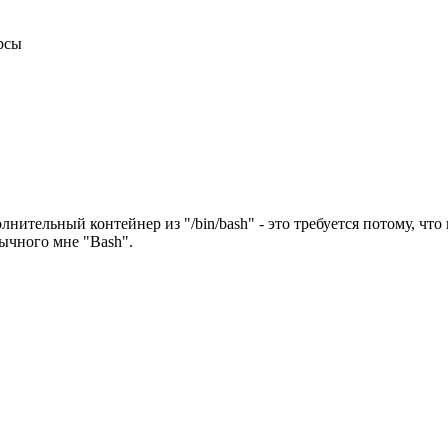
рсы
тельный контейнер из "/bin/bash" - это требуется потому, что
вычного мне "Bash".