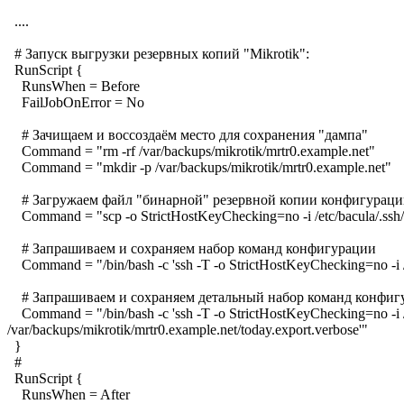
....
# Запуск выгрузки резервных копий "Mikrotik":
RunScript {
RunsWhen = Before
FailJobOnError = No
# Зачищаем и воссоздаём место для сохранения "дампа"
Command = "rm -rf /var/backups/mikrotik/mrtr0.example.net"
Command = "mkdir -p /var/backups/mikrotik/mrtr0.example.net"
# Загружаем файл "бинарной" резервной копии конфигураци
Command = "scp -o StrictHostKeyChecking=no -i /etc/bacula/.ssh/m
# Запрашиваем и сохраняем набор команд конфигурации
Command = "/bin/bash -c 'ssh -T -o StrictHostKeyChecking=no -i /et
# Запрашиваем и сохраняем детальный набор команд конфиг
Command = "/bin/bash -c 'ssh -T -o StrictHostKeyChecking=no -i /e
/var/backups/mikrotik/mrtr0.example.net/today.export.verbose'"
}
#
RunScript {
RunsWhen = After