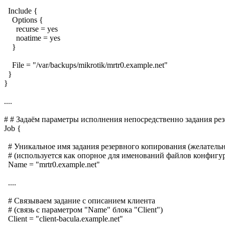
Include {
Options {
recurse = yes
noatime = yes
}
File = "/var/backups/mikrotik/mrtr0.example.net"
}
}
....
# # Задаём параметры исполнения непосредственно задания ре
Job {
# Уникальное имя задания резервного копирования (желател
# (используется как опорное для именований файлов конфигу
Name = "mrtr0.example.net"
....
# Связываем задание с описанием клиента
# (связь с параметром "Name" блока "Client")
Client = "client-bacula.example.net"