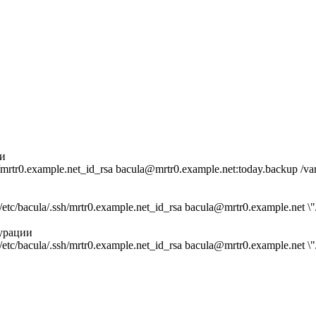
и
rtr0.example.net_id_rsa bacula@mrtr0.example.net:today.backup /var
c/bacula/.ssh/mrtr0.example.net_id_rsa bacula@mrtr0.example.net \"/e
урации
tc/bacula/.ssh/mrtr0.example.net_id_rsa bacula@mrtr0.example.net \"/