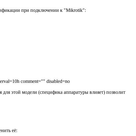
ификации при подключении к "Mikrotik":
nterval=10h comment="" disabled=no
я для этой модели (специфика аппаратуры влияет) позволит
нить её: