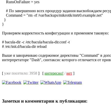
RunsOnFailure = yes
# По завершению всех процедур задания высвобождаем ресу
Command = "rm -rf /var/backups/mikrotik/mrtr0.example.net"
}
}
Проверяем корректность конфигурации и применяем таковую:
# bacula-dir -c /etc/bacula/bacula-dir.conf -t
# /etc/init.d/bacula-dir reload
Выше я заворачиваю содержимое директивы "Command" в дополни
интерпретаторе "Dash", синтаксис которого отличается от при
[
уже посетило: 3958
]
[
интересно!
/
нет
]
Заметки и комментарии к публикации: