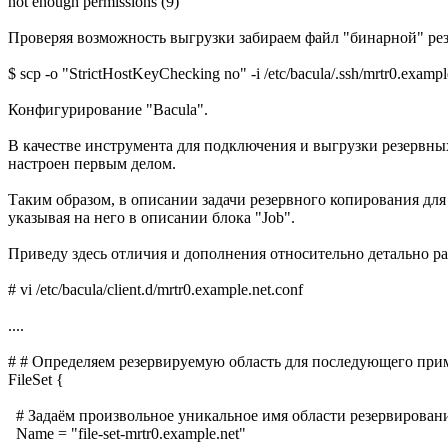
not enough permissions (9)
Проверяя возможность выгрузки забираем файл "бинарной" ре
$ scp -o "StrictHostKeyChecking no" -i /etc/bacula/.ssh/mrtr0.examp
Конфигурирование "Bacula".
В качестве инструмента для подключения и выгрузки резервных 
настроен первым делом.
Таким образом, в описании задачи резервного копирования для 
указывая на него в описании блока "Job".
Приведу здесь отличия и дополнения относительно детально р
# vi /etc/bacula/client.d/mrtr0.example.net.conf
....
# # Определяем резервируемую область для последующего прим
FileSet {
# Задаём произвольное уникальное имя области резервирован
Name = "file-set-mrtr0.example.net"