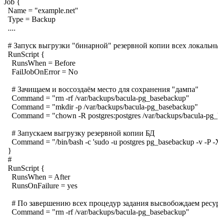
Job {
Name = "example.net"
Type = Backup
....
# Запуск выгрузки "бинарной" резервной копии всех локальны
RunScript {
RunsWhen = Before
FailJobOnError = No
# Зачищаем и воссоздаём место для сохранения "дампа"
Command = "rm -rf /var/backups/bacula-pg_basebackup"
Command = "mkdir -p /var/backups/bacula-pg_basebackup"
Command = "chown -R postgres:postgres /var/backups/bacula-pg
# Запускаем выгрузку резервной копии БД
Command = "/bin/bash -c 'sudo -u postgres pg_basebackup -v -P -X
}
#
RunScript {
RunsWhen = After
RunsOnFailure = yes
# По завершению всех процедур задания высвобождаем ресу
Command = "rm -rf /var/backups/bacula-pg_basebackup"