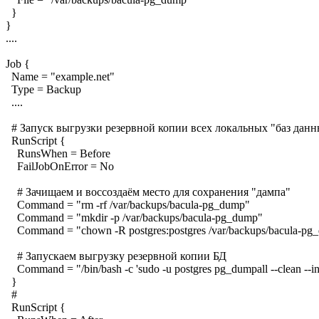
}
}
....
Job {
Name = "example.net"
Type = Backup
....
# Запуск выгрузки резервной копии всех локальных "баз данн
RunScript {
RunsWhen = Before
FailJobOnError = No
# Зачищаем и воссоздаём место для сохранения "дампа"
Command = "rm -rf /var/backups/bacula-pg_dump"
Command = "mkdir -p /var/backups/bacula-pg_dump"
Command = "chown -R postgres:postgres /var/backups/bacula-pg
# Запускаем выгрузку резервной копии БД
Command = "/bin/bash -c 'sudo -u postgres pg_dumpall --clean -
}
#
RunScript {