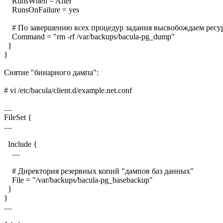
RunsWhen = After
RunsOnFailure = yes
# По завершению всех процедур задания высвобождаем ресу
Command = "rm -rf /var/backups/bacula-pg_dump"
}
}
Снятие "бинарного дампа":
# vi /etc/bacula/client.d/example.net.conf
....
FileSet {
....
Include {
....
# Директория резервных копий "дампов баз данных"
File = "/var/backups/bacula-pg_basebackup"
}
}
....