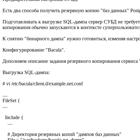
Есть два способа получить резервную копию "баз данных" Post
Подготавливать к выгрузке SQL-дампа сервер СУБД не требует
копирования обычно запускаются в контексте суперпользовател
К снятию "бинарного дампа" нужно готовиться, изменяя настр
Конфигурирование "Bacula".
Дополняем описание задания резервного копирования сервиса
Выгрузка SQL-дампа:
# vi /etc/bacula/client.d/example.net.conf
....
FileSet {
....
Include {
....
# Директория резервных копий "дампов баз данных"
File = "/var/backups/bacula-pg_dump"