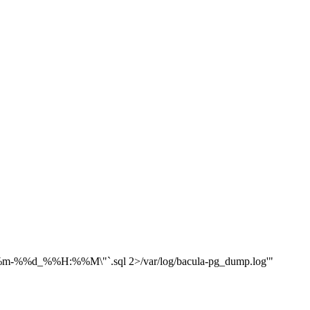
%Y-%%m-%%d_%%H:%%M\"`.sql 2>/var/log/bacula-pg_dump.log'"