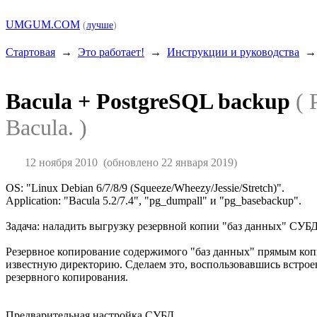
UMGUM.COM
(
лучше
)
Стартовая
→
Это работает!
→
Инструкции и руководства
Bacula + PostgreSQL backup
( 
Bacula. )
12 ноября 2010
(обновлено 22 января 2019)
OS: "Linux Debian 6/7/8/9 (Squeeze/Wheezy/Jessie/Stretch)".
Application: "Bacula 5.2/7.4", "pg_dumpall" и "pg_basebackup".
Задача: наладить выгрузку резервной копии "баз данных" СУБД
Резервное копирование содержимого "баз данных" прямым копи
известную директорию. Сделаем это, воспользовавшись встрое
резервного копирования.
Предварительная настройка СУБД.