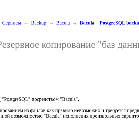
→
Сервисы
→
Backup
→
Bacula
→
Bacula + PostgreSQL back
Резервное копирование "баз дан
 "PostgreSQL" посредством "Bacula".
рованием из файлов как правило невозможно и требуется предва
нной возможностью "Bacula" исполнения произвольных скриптов