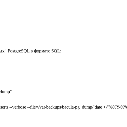
ых" PostgreSQL в формате SQL:
_dump"
-inserts --verbose --file=/var/backups/bacula-pg_dump/`date +\"%