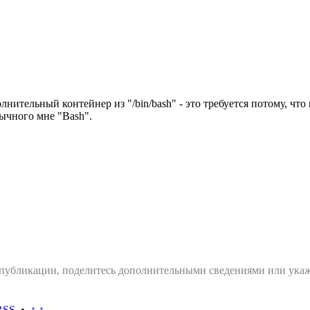
тельный контейнер из "/bin/bash" - это требуется потому, что
вычного мне "Bash".
 публикации, поделитесь дополнительными сведениями или укаж
RSS
•
↑ ↑