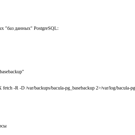
х "баз данных" PostgreSQL:
_basebackup"
 fetch -R -D /var/backups/bacula-pg_basebackup 2>/var/log/bacula-p
рсы