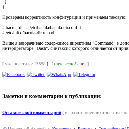
}
}
Проверяем корректность конфигурации и применяем таковую:
# bacula-dir -c /etc/bacula/bacula-dir.conf -t
# /etc/init.d/bacula-dir reload
Выше я заворачиваю содержимое директивы "Command" в дополни
интерпретаторе "Dash", синтаксис которого отличается от при
[
уже посетило: 15558
]
[
интересно!
/
нет
]
Заметки и комментарии к публикации:
Оставьте свой комментарий
( выразите мнение относительно
©
Нарожный Андрей
•
Контакты
•
Резюме
•
Это работает!