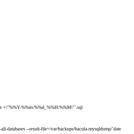
dump/`date +\"%%Y-%%m-%%d_%%H:%%M\"`.sql
all-databases --result-file=/var/backups/bacula-mysqldump/`date