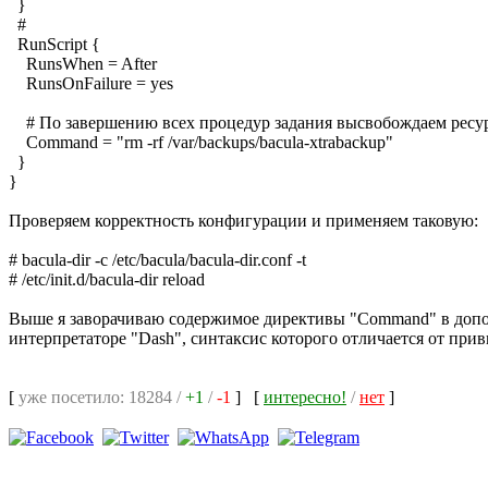
}
#
RunScript {
RunsWhen = After
RunsOnFailure = yes
# По завершению всех процедур задания высвобождаем ресу
Command = "rm -rf /var/backups/bacula-xtrabackup"
}
}
Проверяем корректность конфигурации и применяем таковую:
# bacula-dir -c /etc/bacula/bacula-dir.conf -t
# /etc/init.d/bacula-dir reload
Выше я заворачиваю содержимое директивы "Command" в дополни
интерпретаторе "Dash", синтаксис которого отличается от при
[
уже посетило: 18284 /
+1
/
-1
]
[
интересно!
/
нет
]