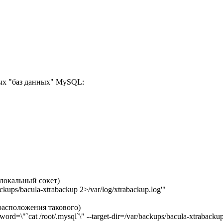
ых "баз данных" MySQL:
локальный сокет)
kups/bacula-xtrabackup 2>/var/log/xtrabackup.log'"
расположения такового)
d=\"`cat /root/.mysql`\" --target-dir=/var/backups/bacula-xtrabackup