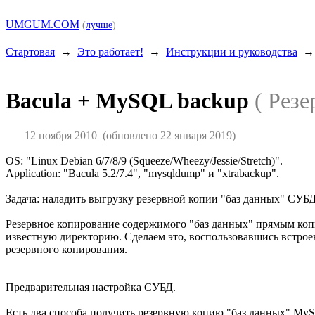
UMGUM.COM
(
лучше
)
Стартовая
→
Это работает!
→
Инструкции и руководства
Bacula + MySQL backup
( Рез
12 ноября 2010
(обновлено 22 января 2019)
OS: "Linux Debian 6/7/8/9 (Squeeze/Wheezy/Jessie/Stretch)".
Application: "Bacula 5.2/7.4", "mysqldump" и "xtrabackup".
Задача: наладить выгрузку резервной копии "баз данных" СУБ
Резервное копирование содержимого "баз данных" прямым копи
известную директорию. Сделаем это, воспользовавшись встрое
резервного копирования.
Предварительная настройка СУБД.
Есть два способа получить резервную копию "баз данных" MyS