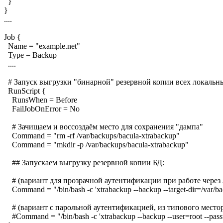
}
}
....
Job {
Name = "example.net"
Type = Backup
....
# Запуск выгрузки "бинарной" резервной копии всех локальн
RunScript {
RunsWhen = Before
FailJobOnError = No
# Зачищаем и воссоздаём место для сохранения "дампа"
Command = "rm -rf /var/backups/bacula-xtrabackup"
Command = "mkdir -p /var/backups/bacula-xtrabackup"
## Запускаем выгрузку резервной копии БД:
# (вариант для прозрачной аутентификации при работе через 
Command = "/bin/bash -c 'xtrabackup --backup --target-dir=/var/bac
# (вариант с парольной аутентификацией, из типового место
#Command = "/bin/bash -c 'xtrabackup --backup --user=root --passwor