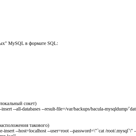
ных" MySQL в формате SQL:
локальный сокет)
e-insert --all-databases --result-file=/var/backups/bacula-mysql
расположения такового)
ert --host=localhost --user=root --password=\"`cat /root/.mysql`\" --