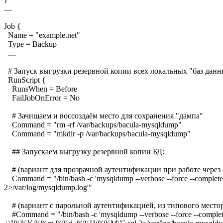
....
Job {
Name = "example.net"
Type = Backup
....
# Запуск выгрузки резервной копии всех локальных "баз дан
RunScript {
RunsWhen = Before
FailJobOnError = No
# Зачищаем и воссоздаём место для сохранения "дампа"
Command = "rm -rf /var/backups/bacula-mysqldump"
Command = "mkdir -p /var/backups/bacula-mysqldump"
## Запускаем выгрузку резервной копии БД:
# (вариант для прозрачной аутентификации при работе через 
Command = "/bin/bash -c 'mysqldump --verbose --force --complet
2>/var/log/mysqldump.log'"
# (вариант с парольной аутентификацией, из типового место
#Command = "/bin/bash -c 'mysqldump --verbose --force --complete-ins