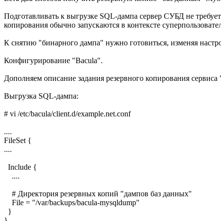
Подготавливать к выгрузке SQL-дампа сервер СУБД не требует
копирования обычно запускаются в контексте суперпользовател
К снятию "бинарного дампа" нужно готовиться, изменяя настр
Конфигурирование "Bacula".
Дополняем описание задания резервного копирования сервиса
Выгрузка SQL-дампа:
# vi /etc/bacula/client.d/example.net.conf
....
FileSet {
....
Include {
....
# Директория резервных копий "дампов баз данных"
File = "/var/backups/bacula-mysqldump"
}
}