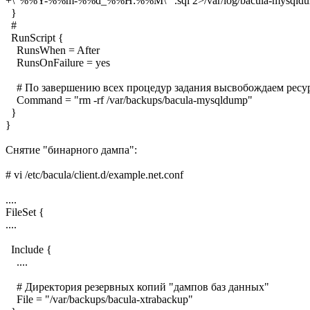
+\"%%Y-%%m-%%d_%%H:%%M\"`.sql 2>/var/log/bacula-mysqldum
}
#
RunScript {
RunsWhen = After
RunsOnFailure = yes
# По завершению всех процедур задания высвобождаем ресу
Command = "rm -rf /var/backups/bacula-mysqldump"
}
}
Снятие "бинарного дампа":
# vi /etc/bacula/client.d/example.net.conf
....
FileSet {
....
Include {
....
# Директория резервных копий "дампов баз данных"
File = "/var/backups/bacula-xtrabackup"