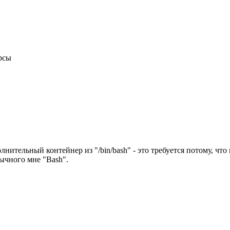
рсы
тельный контейнер из "/bin/bash" - это требуется потому, что
вычного мне "Bash".