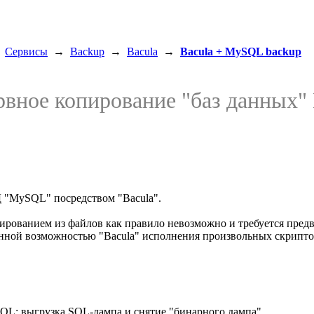
→
Сервисы
→
Backup
→
Bacula
→
Bacula + MySQL backup
ервное копирование "баз данных"
Д "MySQL" посредством "Bacula".
рованием из файлов как правило невозможно и требуется предва
нной возможностью "Bacula" исполнения произвольных скриптов
QL: выгрузка SQL-дампа и снятие "бинарного дампа".