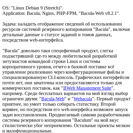
OS: "Linux Debian 9 (Stretch)".
Application: Bacula, Nginx, PHP-FPM, "Bacula-Web v8.2.1".
Задача: наладить отображение сведений об использовании
ресурсов системой резервного копирования "Bacula", включая
детальные данные о статусе заданий и томов данных,
посредством web-интерфейса.
"Bacula" довольно таки специфичный продукт, слегка
подзастрявший где-то между любительской разработкой
энтузиастов командной строки Linux и системы
корпоративного уровня, отчего в базовой поставке всё
управление реализовано через конфигурационные файлы и
специализированную CLI-консоль. Графических интерфейсов
почти нет, они зачаточны или предоставляются только для
коммерческих поставок, как "
BWeb Management Suite
",
например. Среди бесплатных вариантов на мой взгляд выбор
ограничен двумя: "
Bacula-Web
" и "
Webacula
". Первый продукт
приятнее, но умеет только собирать статистику. Второй
корявее, но посредством его web-инерфейса возможен запуск
задач восстановления. Продвигаемый самими разработчиками
системы резервного копирования "Baculum" на мой вкус
стилистически убог неприемлемо. Остальные проекты мелкие
и малофункциональные.