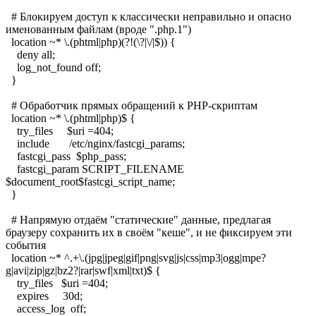
# Блокируем доступ к классически неправильно и опасно
именованным файлам (вроде ".php.1")
location ~* \.(phtml|php)(?!(\?|\/|$)) {
deny all;
log_not_found off;
}
# Обработчик прямых обращений к PHP-скриптам
location ~* \.(phtml|php)$ {
try_files $uri =404;
include /etc/nginx/fastcgi_params;
fastcgi_pass $php_pass;
fastcgi_param SCRIPT_FILENAME
$document_root$fastcgi_script_name;
}
# Напрямую отдаём "статические" данные, предлагая
браузеру сохранить их в своём "кеше", и не фиксируем эти
события
location ~* ^.+\.(jpg|jpeg|gif|png|svg|js|css|mp3|ogg|mpe?
g|avi|zip|gz|bz2?|rar|swf|xml|txt)$ {
try_files $uri =404;
expires 30d;
access_log off;