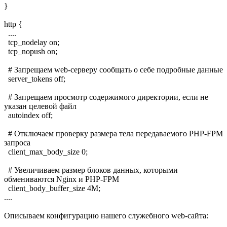
}
http {
....
tcp_nodelay on;
tcp_nopush on;
# Запрещаем web-серверу сообщать о себе подробные данные
server_tokens off;
# Запрещаем просмотр содержимого директории, если не
указан целевой файл
autoindex off;
# Отключаем проверку размера тела передаваемого PHP-FPM
запроса
client_max_body_size 0;
# Увеличиваем размер блоков данных, которыми
обмениваются Nginx и PHP-FPM
client_body_buffer_size 4M;
....
Описываем конфигурацию нашего служебного web-сайта: