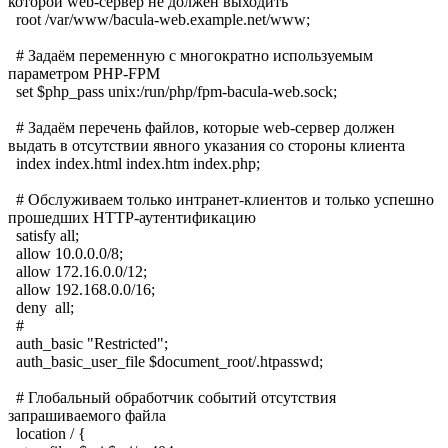
которой web-сервер не должен выходить
root /var/www/bacula-web.example.net/www;
# Задаём переменную с многократно используемым
параметром PHP-FPM
set $php_pass unix:/run/php/fpm-bacula-web.sock;
# Задаём перечень файлов, которые web-сервер должен
выдать в отсутствии явного указания со стороны клиента
index index.html index.htm index.php;
# Обслуживаем только интранет-клиентов и только успешно
прошедших HTTP-аутентификацию
satisfy all;
allow 10.0.0.0/8;
allow 172.16.0.0/12;
allow 192.168.0.0/16;
deny all;
#
auth_basic "Restricted";
auth_basic_user_file $document_root/.htpasswd;
# Глобальный обработчик событий отсутствия
запрашиваемого файла
location / {