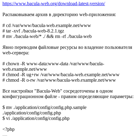
https://www.bacula-web.org/download-latest-version/
Распаковываем архив в директорию web-приложения:
# cd /var/www/bacula-web.example.net/www
# tar -xvf ./bacula-web-8.2.1.tgz
# mv ./bacula-web/* ./ && rm -rf ./bacula-web
Явно переводим файловые ресурсы во владение пользователя
web-сервера:
# chown -R www-data:www-data /var/www/bacula-
web.example.net/www
# chmod -R ug+rw /var/www/bacula-web.example.net/www
# chmod -R o-rw /var/www/bacula-web.example.net/www
Все настройки "Bacula-Web" сосредоточены в одном
конфигурационном файле - правим определяющие параметры:
$ mv ./application/config/config.php.sample
./application/config/config.php
$ vi ./application/config/config.php
<?php
....