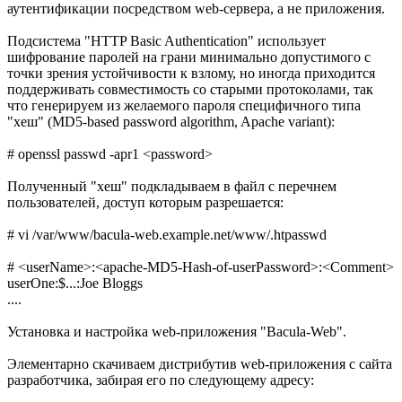
аутентификации посредством web-сервера, а не приложения.
Подсистема "HTTP Basic Authentication" использует
шифрование паролей на грани минимально допустимого с
точки зрения устойчивости к взлому, но иногда приходится
поддерживать совместимость со старыми протоколами, так
что генерируем из желаемого пароля специфичного типа
"хеш" (MD5-based password algorithm, Apache variant):
# openssl passwd -apr1 <password>
Полученный "хеш" подкладываем в файл с перечнем
пользователей, доступ которым разрешается:
# vi /var/www/bacula-web.example.net/www/.htpasswd
# <userName>:<apache-MD5-Hash-of-userPassword>:<Comment>
userOne:$...:Joe Bloggs
....
Установка и настройка web-приложения "Bacula-Web".
Элементарно скачиваем дистрибутив web-приложения с сайта
разработчика, забирая его по следующему адресу: