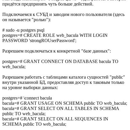
придётся предпринять чуть больше действий.
Подключаемся к СУБД и заводим нового пользователя (здесь
он называется "ролью"):
# sudo -u postgres psql
postgres=# CREATE ROLE web_bacula WITH LOGIN
PASSWORD 'strongROUserPassword';
Разрешаем подключаться к конкретной "базе данных":
postgres=# GRANT CONNECT ON DATABASE bacula TO
web_bacula;
Разрешаем работать с таблицами каталога сущностей "public"
внутри указанной БД, предоставляя доступ к таковым только
на уровне выборки данных:
postgres=# \connect bacula
bacula=# GRANT USAGE ON SCHEMA public TO web_bacula;
bacula=# GRANT SELECT ON ALL TABLES IN SCHEMA
public TO web_bacula;
bacula=# GRANT SELECT ON ALL SEQUENCES IN
SCHEMA public TO web_bacula;