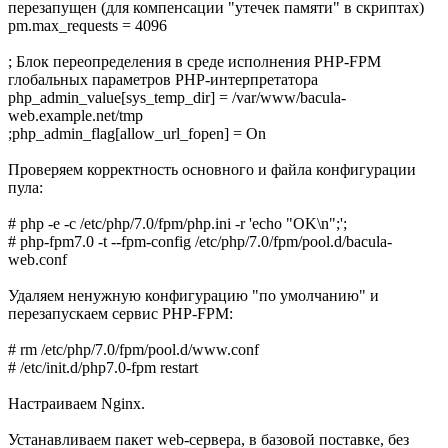
перезапущен (для компенсации "утечек памяти" в скриптах)
pm.max_requests = 4096
; Блок переопределения в среде исполнения PHP-FPM
глобальных параметров PHP-интерпретатора
php_admin_value[sys_temp_dir] = /var/www/bacula-
web.example.net/tmp
;php_admin_flag[allow_url_fopen] = On
Проверяем корректность основного и файла конфигурации
пула:
# php -e -c /etc/php/7.0/fpm/php.ini -r 'echo "OK\n";';
# php-fpm7.0 -t --fpm-config /etc/php/7.0/fpm/pool.d/bacula-
web.conf
Удаляем ненужную конфигурацию "по умолчанию" и
перезапускаем сервис PHP-FPM:
# rm /etc/php/7.0/fpm/pool.d/www.conf
# /etc/init.d/php7.0-fpm restart
Настраиваем Nginx.
Устанавливаем пакет web-сервера, в базовой поставке, без