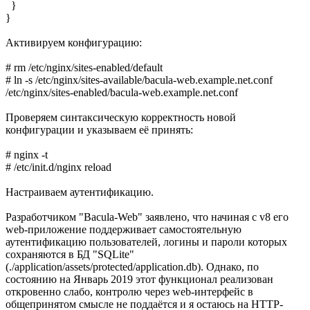
}
}
Активируем конфигурацию:
# rm /etc/nginx/sites-enabled/default
# ln -s /etc/nginx/sites-available/bacula-web.example.net.conf
/etc/nginx/sites-enabled/bacula-web.example.net.conf
Проверяем синтаксическую корректность новой
конфигурации и указываем её принять:
# nginx -t
# /etc/init.d/nginx reload
Настраиваем аутентификацию.
Разработчиком "Bacula-Web" заявлено, что начиная с v8 его
web-приложение поддерживает самостоятельную
аутентификацию пользователей, логины и пароли которых
сохраняются в БД "SQLite"
(./application/assets/protected/application.db). Однако, по
состоянию на Январь 2019 этот функционал реализован
откровенно слабо, контролю через web-интерфейс в
общепринятом смысле не поддаётся и я остаюсь на HTTP-