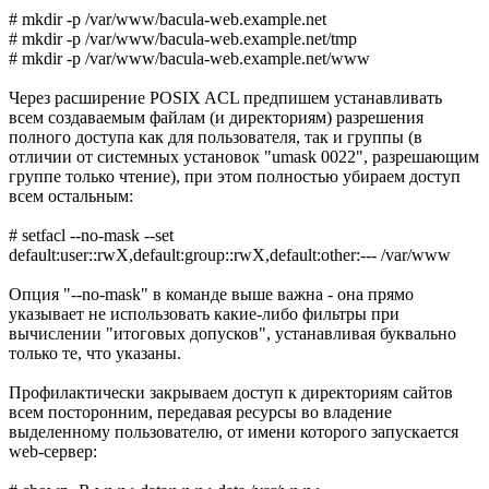
# mkdir -p /var/www/bacula-web.example.net
# mkdir -p /var/www/bacula-web.example.net/tmp
# mkdir -p /var/www/bacula-web.example.net/www
Через расширение POSIX ACL предпишем устанавливать
всем создаваемым файлам (и директориям) разрешения
полного доступа как для пользователя, так и группы (в
отличии от системных установок "umask 0022", разрешающим
группе только чтение), при этом полностью убираем доступ
всем остальным:
# setfacl --no-mask --set
default:user::rwX,default:group::rwX,default:other:--- /var/www
Опция "--no-mask" в команде выше важна - она прямо
указывает не использовать какие-либо фильтры при
вычислении "итоговых допусков", устанавливая буквально
только те, что указаны.
Профилактически закрываем доступ к директориям сайтов
всем посторонним, передавая ресурсы во владение
выделенному пользователю, от имени которого запускается
web-сервер: