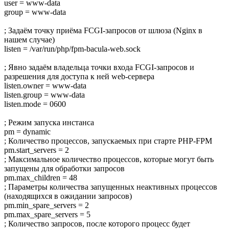
user = www-data
group = www-data
; Задаём точку приёма FCGI-запросов от шлюза (Nginx в
нашем случае)
listen = /var/run/php/fpm-bacula-web.sock
; Явно задаём владельца точки входа FCGI-запросов и
разрешения для доступа к ней web-сервера
listen.owner = www-data
listen.group = www-data
listen.mode = 0600
; Режим запуска инстанса
pm = dynamic
; Количество процессов, запускаемых при старте PHP-FPM
pm.start_servers = 2
; Максимальное количество процессов, которые могут быть
запущены для обработки запросов
pm.max_children = 48
; Параметры количества запущенных неактивных процессов
(находящихся в ожидании запросов)
pm.min_spare_servers = 2
pm.max_spare_servers = 5
; Количество запросов, после которого процесс будет