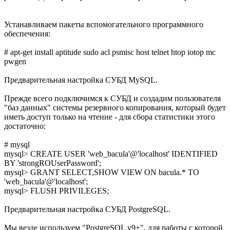
Устанавливаем пакеты вспомогательного программного
обеспечения:
# apt-get install aptitude sudo acl psmisc host telnet htop iotop mc
pwgen
Предварительная настройка СУБД MySQL.
Прежде всего подключимся к СУБД и создадим пользователя
"баз данных" системы резервного копирования, который будет
иметь доступ только на чтение - для сбора статистики этого
достаточно:
# mysql
mysql> CREATE USER 'web_bacula'@'localhost' IDENTIFIED
BY 'strongROUserPassword';
mysql> GRANT SELECT,SHOW VIEW ON bacula.* TO
'web_bacula'@'localhost';
mysql> FLUSH PRIVILEGES;
Предварительная настройка СУБД PostgreSQL.
Мы везде используем "PostgreSQL v9+", для работы с которой