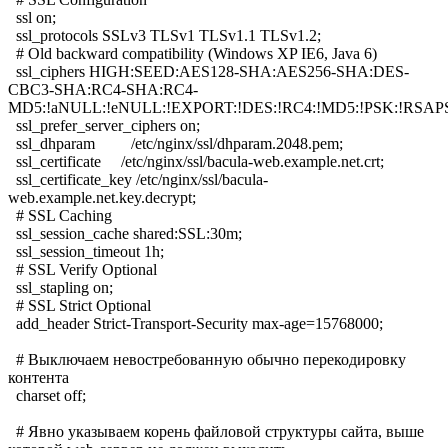
ssl on;
ssl_protocols SSLv3 TLSv1 TLSv1.1 TLSv1.2;
# Old backward compatibility (Windows XP IE6, Java 6)
ssl_ciphers HIGH:SEED:AES128-SHA:AES256-SHA:DES-
CBC3-SHA:RC4-SHA:RC4-
MD5:!aNULL:!eNULL:!EXPORT:!DES:!RC4:!MD5:!PSK:!RSAP
ssl_prefer_server_ciphers on;
ssl_dhparam /etc/nginx/ssl/dhparam.2048.pem;
ssl_certificate /etc/nginx/ssl/bacula-web.example.net.crt;
ssl_certificate_key /etc/nginx/ssl/bacula-
web.example.net.key.decrypt;
# SSL Caching
ssl_session_cache shared:SSL:30m;
ssl_session_timeout 1h;
# SSL Verify Optional
ssl_stapling on;
# SSL Strict Optional
add_header Strict-Transport-Security max-age=15768000;
# Выключаем невостребованную обычно перекодировку
контента
charset off;
# Явно указываем корень файловой структуры сайта, выше