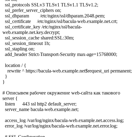
ssl_protocols SSLv3 TLSv1 TLSv1.1 TLSv1.2;
ssl_prefer_server_ciphers on;
ssl_dhparam /etc/nginx/ssl/dhparam.2048.pem;
ssl_certificate /etc/nginx/ssl/bacula-web.example.net.crt;
ssl_certificate_key /etc/nginx/ssl/bacula-
web.example.net.key.decrypt;
ssl_session_cache shared:SSL:30m;
ssl_session_timeout 1h;
ssl_stapling on;
add_header Strict-Transport-Security max-age=15768000;
location / {
rewrite ^ https://bacula-web.example.net$request_uri permanent;
}
}
# Описывем рабочее окружение web-сайта как такового
server {
listen 443 ssl http2 default_server;
server_name bacula-web.example.net;
access_log /var/log/nginx/bacula-web.example.net.access.log;
error_log /var/log/nginx/bacula-web.example.net.error.log;
# SSL Configuration