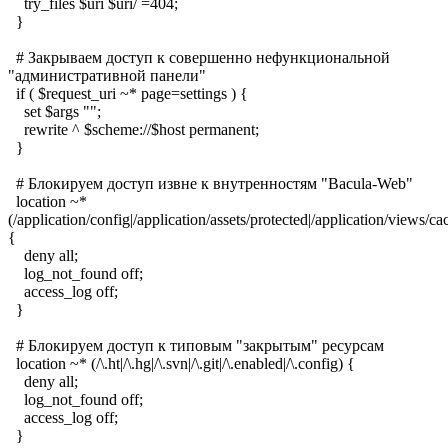
try_files $uri $uri/ =404;
}
# Закрываем доступ к совершенно нефункциональной
"административной панели"
if ( $request_uri ~* page=settings ) {
set $args "";
rewrite ^ $scheme://$host permanent;
}
# Блокируем доступ извне к внутренностям "Bacula-Web"
location ~*
(/application/config|/application/assets/protected|/application/views
{
deny all;
log_not_found off;
access_log off;
}
# Блокируем доступ к типовым "закрытым" ресурсам
location ~* (/\.ht|/\.hg|/\.svn|/\.git|/\.enabled|/\.config) {
deny all;
log_not_found off;
access_log off;
}