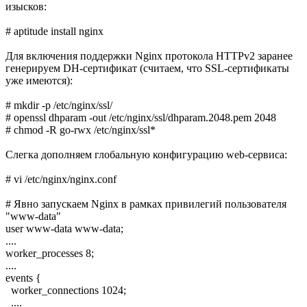
изысков:
# aptitude install nginx
Для включения поддержки Nginx протокола HTTPv2 заранее
генерируем DH-сертификат (считаем, что SSL-сертификаты
уже имеются):
# mkdir -p /etc/nginx/ssl/
# openssl dhparam -out /etc/nginx/ssl/dhparam.2048.pem 2048
# chmod -R go-rwx /etc/nginx/ssl*
Слегка дополняем глобальную конфигурацию web-сервиса:
# vi /etc/nginx/nginx.conf
# Явно запускаем Nginx в рамках привилегий пользователя
"www-data"
user www-data www-data;
....
worker_processes 8;
....
events {
worker_connections 1024;
....