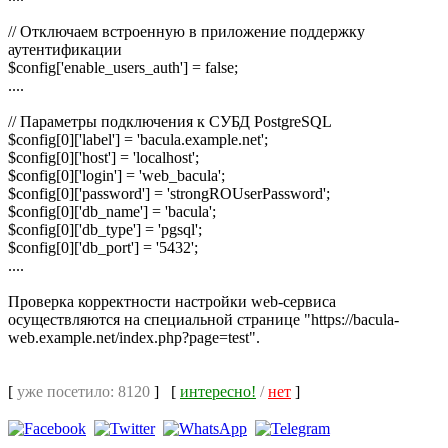
// Отключаем встроенную в приложение поддержку
аутентификации
$config['enable_users_auth'] = false;
....
// Параметры подключения к СУБД PostgreSQL
$config[0]['label'] = 'bacula.example.net';
$config[0]['host'] = 'localhost';
$config[0]['login'] = 'web_bacula';
$config[0]['password'] = 'strongROUserPassword';
$config[0]['db_name'] = 'bacula';
$config[0]['db_type'] = 'pgsql';
$config[0]['db_port'] = '5432';
....
Проверка корректности настройки web-сервиса
осуществляются на специальной странице "https://bacula-
web.example.net/index.php?page=test".
[
уже посетило: 8120
]
[
интересно!
/
нет
]