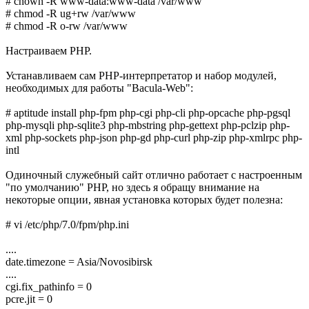
# chown -R www-data:www-data /var/www
# chmod -R ug+rw /var/www
# chmod -R o-rw /var/www
Настраиваем PHP.
Устанавливаем сам PHP-интерпретатор и набор модулей,
необходимых для работы "Bacula-Web":
# aptitude install php-fpm php-cgi php-cli php-opcache php-pgsql
php-mysqli php-sqlite3 php-mbstring php-gettext php-pclzip php-
xml php-sockets php-json php-gd php-curl php-zip php-xmlrpc php-
intl
Одиночный служебный сайт отлично работает с настроенным
"по умолчанию" PHP, но здесь я обращу внимание на
некоторые опции, явная установка которых будет полезна:
# vi /etc/php/7.0/fpm/php.ini
....
date.timezone = Asia/Novosibirsk
....
cgi.fix_pathinfo = 0
pcre.jit = 0