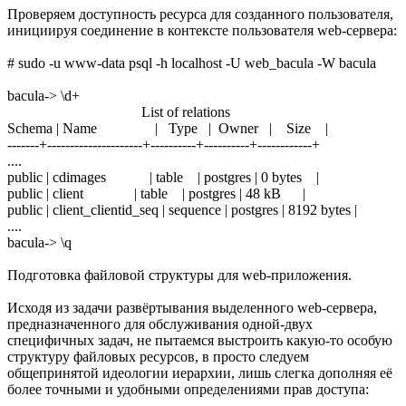
Проверяем доступность ресурса для созданного пользователя,
инициируя соединение в контексте пользователя web-сервера:
# sudo -u www-data psql -h localhost -U web_bacula -W bacula
bacula-> \d+
List of relations
Schema | Name | Type | Owner | Size |
-------+---------------------+----------+----------+------------+
....
public | cdimages | table | postgres | 0 bytes |
public | client | table | postgres | 48 kB |
public | client_clientid_seq | sequence | postgres | 8192 bytes |
....
bacula-> \q
Подготовка файловой структуры для web-приложения.
Исходя из задачи развёртывания выделенного web-сервера,
предназначенного для обслуживания одной-двух
специфичных задач, не пытаемся выстроить какую-то особую
структуру файловых ресурсов, в просто следуем
общепринятой идеологии иерархии, лишь слегка дополняя её
более точными и удобными определениями прав доступа: