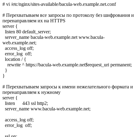
# vi /etc/nginx/sites-available/bacula-web.example.net.conf
# Перехватываем все запросы по протоколу без шифрования и
перенаправляем их на HTTPS
server {
listen 80 default_server;
server_name bacula-web.example.net www.bacula-
web.example.net;
access_log off;
error_log off;
location / {
rewrite ^ https://bacula-web.example.net$request_uri permanent;
}
}
# Перехватываем запросы к имени нежелательного формата и
перенаправляем к нужному
server {
listen 443 ssl http2;
server_name www.bacula-web.example.net;
access_log off;
error_log off;
ssl on;