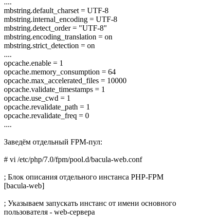
....
mbstring.default_charset = UTF-8
mbstring.internal_encoding = UTF-8
mbstring.detect_order = "UTF-8"
mbstring.encoding_translation = on
mbstring.strict_detection = on
....
opcache.enable = 1
opcache.memory_consumption = 64
opcache.max_accelerated_files = 10000
opcache.validate_timestamps = 1
opcache.use_cwd = 1
opcache.revalidate_path = 1
opcache.revalidate_freq = 0
....
Заведём отдельный FPM-пул:
# vi /etc/php/7.0/fpm/pool.d/bacula-web.conf
; Блок описания отдельного инстанса PHP-FPM
[bacula-web]
; Указываем запускать инстанс от имени основного
пользователя - web-сервера