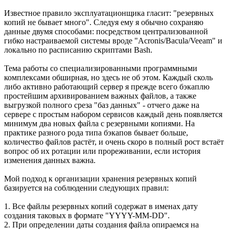
Известное правило эксплуатационщика гласит: "резервных
копий не бывает много". Следуя ему я обычно сохраняю
данные двумя способами: посредством централизованной
гибко настраиваемой системы вроде "Acronis/Bacula/Veeam" и
локально по расписанию скриптами Bash.
Тема работы со специализированными программными
комплексами обширная, но здесь не об этом. Каждый сколь
либо активно работающий сервер я прежде всего бэкаплю
простейшим архивированием важных файлов, а также
выгрузкой полного среза "баз данных" - отчего даже на
сервере с простым набором сервисов каждый день появляется
минимум два новых файла с резервными копиями. На
практике разного рода типа бэкапов бывает больше,
количество файлов растёт, и очень скоро в полный рост встаёт
вопрос об их ротации или прореживании, если история
изменения данных важна.
Мой подход к организации хранения резервных копий
базируется на соблюдении следующих правил:
1. Все файлы резервных копий содержат в именах дату
создания таковых в формате "YYYY-MM-DD".
2. При определении даты создания файла опираемся на