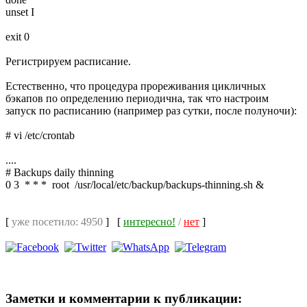
unset I
exit 0
Регистрируем расписание.
Естественно, что процедура прореживания цикличных
бэкапов по определению периодична, так что настроим
запуск по расписанию (например раз сутки, после полуночи):
# vi /etc/crontab
....
# Backups daily thinning
0 3 * * * root /usr/local/etc/backup/backups-thinning.sh &
[
уже посетило: 4950
]
[
интересно!
/
нет
]
Заметки и комментарии к публикации: