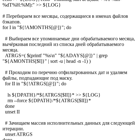
%dT%H:%M):" >> ${LOG}
# Перебираем все месяцы, содержащиеся в именах файлов
бэкапов.
for I in "${!AMONTHS[@]}"; do
# Выбираем все упоминаемые дни обрабатываемого месяца,
вычёркивая последний из списка дней обрабатываемого
месяца.
ATRGS=( $(printf "%s\n" "${ADAYS[@]}" | grep
"${AMONTHS[$I]}" | sort -u | head -n -1) )
# Проходим по перечню отфильтрованных дат и удаляем
файлы, подпадающие под маску.
for II in "${!ATRGS[@]}"; do
ls ${DPATH}/*${ATRGS[$II]}* >> ${LOG}
rm --force ${DPATH}/*${ATRGS[$II]}*
done
unset II
# Зачищаем массив исполнительных данных для следующей
итерации.
unset ATRGS
done