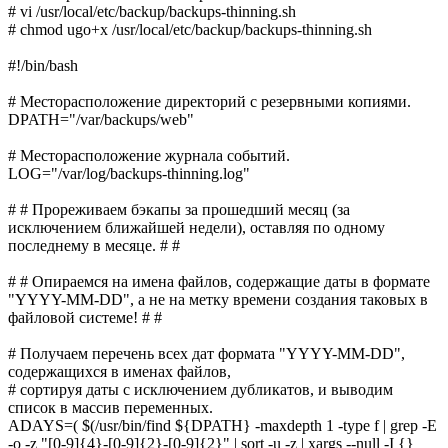
# vi /usr/local/etc/backup/backups-thinning.sh
# chmod ugo+x /usr/local/etc/backup/backups-thinning.sh
#!/bin/bash
# Месторасположение директорий с резервными копиями.
DPATH="/var/backups/web"
# Месторасположение журнала событий.
LOG="/var/log/backups-thinning.log"
# # Прореживаем бэкапы за прошедший месяц (за
исключением ближайшей недели), оставляя по одному
последнему в месяце. # #
# # Опираемся на имена файлов, содержащие даты в формате
"YYYY-MM-DD", а не на метку времени создания таковых в
файловой системе! # #
# Получаем перечень всех дат формата "YYYY-MM-DD",
содержащихся в именах файлов,
# сортируя даты с исключением дубликатов, и выводим
список в массив переменных.
ADAYS=( $(/usr/bin/find ${DPATH} -maxdepth 1 -type f | grep -E
-o -z "[0-9]{4}-[0-9]{2}-[0-9]{2}" | sort -u -z | xargs --null -I {}