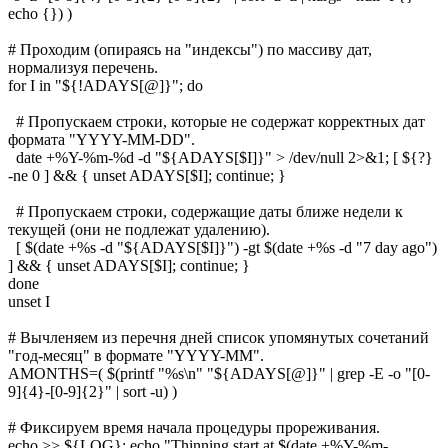
echo {}) )
# Проходим (опираясь на "индексы") по массиву дат,
нормализуя перечень.
for I in "${!ADAYS[@]}"; do
# Пропускаем строки, которые не содержат корректных дат
формата "YYYY-MM-DD".
date +%Y-%m-%d -d "${ADAYS[$I]}" > /dev/null 2>&1; [ ${?}
-ne 0 ] && { unset ADAYS[$I]; continue; }
# Пропускаем строки, содержащие даты ближе недели к
текущей (они не подлежат удалению).
[ $(date +%s -d "${ADAYS[$I]}") -gt $(date +%s -d "7 day ago")
] && { unset ADAYS[$I]; continue; }
done
unset I
# Вычленяем из перечня дней список упомянутых сочетаний
"год-месяц" в формате "YYYY-MM".
AMONTHS=( $(printf "%s\n" "${ADAYS[@]}" | grep -E -o "[0-
9]{4}-[0-9]{2}" | sort -u) )
# Фиксируем время начала процедуры прореживания.
echo >> ${LOG}; echo "Thinning start at $(date +%Y-%m-