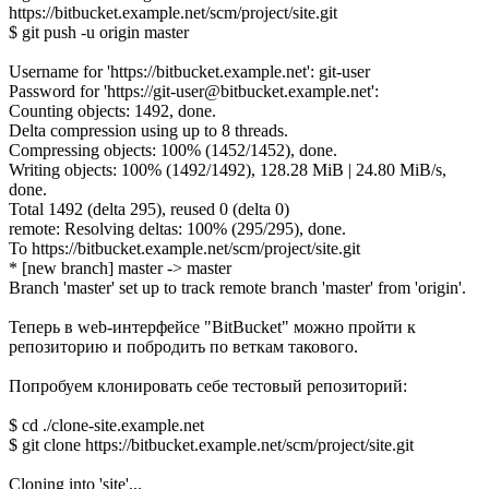
https://bitbucket.example.net/scm/project/site.git
$ git push -u origin master
Username for 'https://bitbucket.example.net': git-user
Password for 'https://git-user@bitbucket.example.net':
Counting objects: 1492, done.
Delta compression using up to 8 threads.
Compressing objects: 100% (1452/1452), done.
Writing objects: 100% (1492/1492), 128.28 MiB | 24.80 MiB/s,
done.
Total 1492 (delta 295), reused 0 (delta 0)
remote: Resolving deltas: 100% (295/295), done.
To https://bitbucket.example.net/scm/project/site.git
* [new branch] master -> master
Branch 'master' set up to track remote branch 'master' from 'origin'.
Теперь в web-интерфейсе "BitBucket" можно пройти к
репозиторию и побродить по веткам такового.
Попробуем клонировать себе тестовый репозиторий:
$ cd ./clone-site.example.net
$ git clone https://bitbucket.example.net/scm/project/site.git
Cloning into 'site'...