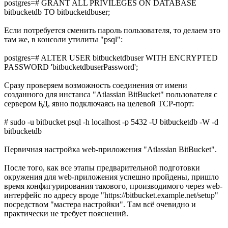
postgres=# GRANT ALL PRIVILEGES ON DATABASE
bitbucketdb TO bitbucketdbuser;
Если потребуется сменить пароль пользователя, то делаем это
там же, в консоли утилиты "psql":
postgres=# ALTER USER bitbucketdbuser WITH ENCRYPTED
PASSWORD 'bitbucketdbuserPassword';
Сразу проверяем возможность соединения от имени
созданного для инстанса "Atlassian BitBucket" пользователя с
сервером БД, явно подключаясь на целевой TCP-порт:
# sudo -u bitbucket psql -h localhost -p 5432 -U bitbucketdb -W -d
bitbucketdb
Первичная настройка web-приложения "Atlassian BitBucket".
После того, как все этапы предварительной подготовки
окружения для web-приложения успешно пройдены, пришло
время конфигурирования такового, производимого через web-
интерфейс по адресу вроде "https://bitbucket.example.net/setup"
посредством "мастера настройки". Там всё очевидно и
практически не требует пояснений.