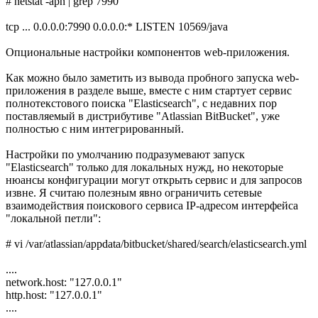
# netstat -apn | grep 7990
tcp ... 0.0.0.0:7990 0.0.0.0:* LISTEN 10569/java
Опциональные настройки компонентов web-приложения.
Как можно было заметить из вывода пробного запуска web-
приложения в разделе выше, вместе с ним стартует сервис
полнотекстового поиска "Elasticsearch", с недавних пор
поставляемый в дистрибутиве "Atlassian BitBucket", уже
полностью с ним интегрированный.
Настройки по умолчанию подразумевают запуск
"Elasticsearch" только для локальных нужд, но некоторые
нюансы конфигурации могут открыть сервис и для запросов
извне. Я считаю полезным явно ограничить сетевые
взаимодействия поискового сервиса IP-адресом интерфейса
"локальной петли":
# vi /var/atlassian/appdata/bitbucket/shared/search/elasticsearch.yml
....
network.host: "127.0.0.1"
http.host: "127.0.0.1"
....