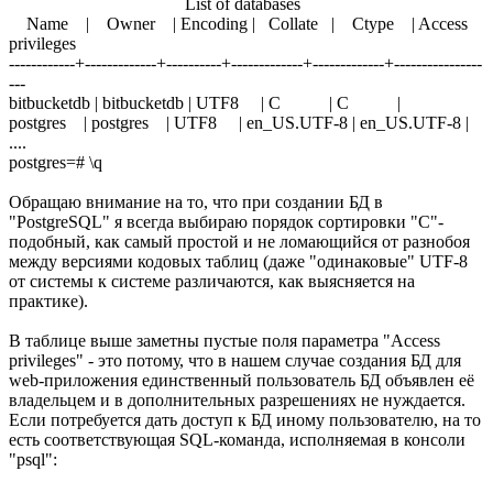
List of databases
Name | Owner | Encoding | Collate | Ctype | Access
privileges
------------+-------------+----------+-------------+-------------+----------------
---
bitbucketdb | bitbucketdb | UTF8 | C | C |
postgres | postgres | UTF8 | en_US.UTF-8 | en_US.UTF-8 |
....
postgres=# \q
Обращаю внимание на то, что при создании БД в
"PostgreSQL" я всегда выбираю порядок сортировки "C"-
подобный, как самый простой и не ломающийся от разнобоя
между версиями кодовых таблиц (даже "одинаковые" UTF-8
от системы к системе различаются, как выясняется на
практике).
В таблице выше заметны пустые поля параметра "Access
privileges" - это потому, что в нашем случае создания БД для
web-приложения единственный пользователь БД объявлен её
владельцем и в дополнительных разрешениях не нуждается.
Если потребуется дать доступ к БД иному пользователю, на то
есть соответствующая SQL-команда, исполняемая в консоли
"psql":