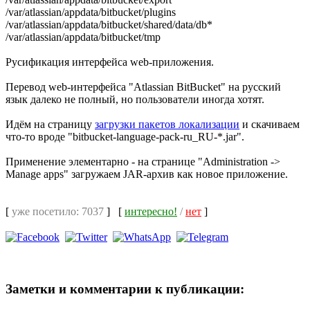
/var/atlassian/appdata/bitbucket/plugins
/var/atlassian/appdata/bitbucket/shared/data/db*
/var/atlassian/appdata/bitbucket/tmp
Русификация интерфейса web-приложения.
Перевод web-интерфейса "Atlassian BitBucket" на русский
язык далеко не полный, но пользователи иногда хотят.
Идём на страницу
загрузки пакетов локализации
и скачиваем
что-то вроде "bitbucket-language-pack-ru_RU-*.jar".
Применение элементарно - на странице "Administration ->
Manage apps" загружаем JAR-архив как новое приложение.
[
уже посетило: 7037
]
[
интересно!
/
нет
]
Заметки и комментарии к публикации: