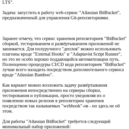
LTS".
Задача: запустить в работу web-сервис "Atlassian BitBucket",
предназначенный для управления Git-репозиториями.
Заранее отмечу, что сервис хранения репозиториев "BitBucket"
сборкой, тестированием и развёртыванием приложений не
занимается. Для полуручного "деплоя" можно использовать
плагины вроде "External Hooks" и "Adaptavist Script Runner",
но это не особо хорошо поддающийся автоматизации путь.
Полноценно процедуры CI/CD кода репозиториев "BitBucket"
лучше всего наладить посредством дополнительного сервиса
вроде "Atlassian Bamboo".
Как вариант можно возложить задачу развёртывания
приложения непосредственно на серверы сборки,
тестирования и публикации, просто уведомляя их о
появлении новых релизов в репозитории хранения
посредством так называемых "webhook"-ов - но здесь не об
этом.
Для работы "Atlassian BitBucket" требуется следующий
минимальный набор приложений: