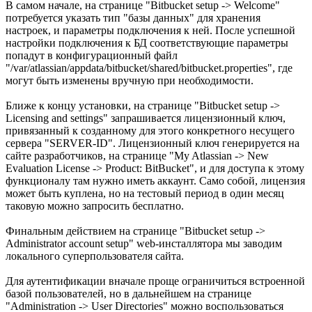
В самом начале, на странице "Bitbucket setup -> Welcome"
потребуется указать тип "базы данных" для хранения
настроек, и параметры подключения к ней. После успешной
настройки подключения к БД соответствующие параметры
попадут в конфигурационный файл
"/var/atlassian/appdata/bitbucket/shared/bitbucket.properties", где
могут быть изменены вручную при необходимости.
Ближе к концу установки, на странице "Bitbucket setup ->
Licensing and settings" запрашивается лицензионный ключ,
привязанный к созданному для этого конкретного несущего
сервера "SERVER-ID". Лицензионный ключ генерируется на
сайте разработчиков, на странице "My Atlassian -> New
Evaluation License -> Product: BitBucket", и для доступа к этому
функционалу там нужно иметь аккаунт. Само собой, лицензия
может быть куплена, но на тестовый период в один месяц
таковую можно запросить бесплатно.
Финальным действием на странице "Bitbucket setup ->
Administrator account setup" web-инсталлятора мы заводим
локального суперпользователя сайта.
Для аутентификации вначале проще ограничиться встроенной
базой пользователей, но в дальнейшем на странице
"Administration -> User Directories" можно воспользоваться