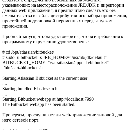
указывающих на месторасположение JRE/JDK и директории
данных web-приложения, я предпочитаю сделать это без
вмешательства в файлы дистрибутивного набора приложения,
простейшей подстановкой переменных перед запуском
приложения.
Пробный запуск, чтобы удостоверится, что все требования к
программному окружению удовлетворены:
# cd /opt/atlassian/bitbucket/
# sudo -u bitbucket -s JRE_HOME="/usr/lib/jdk/default"
BITBUCKET_HOME="/var/atlassian/appdata/bitbucket"
./bin/start-bitbucket.sh
Starting Atlassian Bitbucket as the current user
....
Starting bundled Elasticsearch
....
Starting Bitbucket webapp at http://localhost:7990
The Bitbucket webapp has been started.
Проверяем, прослушивает ли web-приложение типовой для
него сетевой порт: