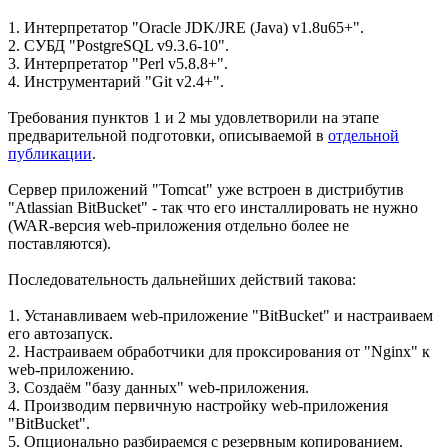
1. Интерпретатор "Oracle JDK/JRE (Java) v1.8u65+".
2. СУБД "PostgreSQL v9.3.6-10".
3. Интерпретатор "Perl v5.8.8+".
4. Инструментарий "Git v2.4+".
Требования пунктов 1 и 2 мы удовлетворили на этапе
предварительной подготовки, описываемой в
отдельной
публикации
.
Сервер приложений "Tomcat" уже встроен в дистрибутив
"Atlassian BitBucket" - так что его инсталлировать не нужно
(WAR-версия web-приложения отдельно более не
поставляются).
Последовательность дальнейших действий такова:
1. Устанавливаем web-приложение "BitBucket" и настраиваем
его автозапуск.
2. Настраиваем обработчики для проксирования от "Nginx" к
web-приложению.
3. Создаём "базу данных" web-приложения.
4. Производим первичную настройку web-приложения
"BitBucket".
5. Опционально разбираемся с резервным копированием.