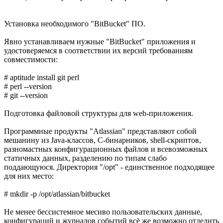
Установка необходимого "BitBucket" ПО.
Явно устанавливаем нужные "BitBucket" приложения и
удостоверяемся в соответствии их версий требованиям
совместимости:
# aptitude install git perl
# perl --version
# git --version
Подготовка файловой структуры для web-приложения.
Программные продукты "Atlassian" представляют собой
мешанину из Java-классов, C-бинарников, shell-скриптов,
разномастных конфигурационных файлов и всевозможных
статичных данных, разделению по типам слабо
поддающуюся. Директория "/opt" - единственное подходящее
для них место:
# mkdir -p /opt/atlassian/bitbucket
Не менее бессистемное месиво пользовательских данные,
конфигураций и журналов событий всё же возможно отделить