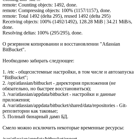
remote: Counting objects: 1492, done.
remote: Compressing objects: 100% (1157/1157), done.
remote: Total 1492 (delta 295), reused 1492 (delta 295)
Receiving objects: 100% (1492/1492), 128.28 MiB | 34.21 MiB/s,
done.
Resolving deltas: 100% (295/295), done.
О резервном копировании и восстановлении "Atlassian
BitBucket".
Необходимо забирать следующее:
1. /etc - общесистемные настройки, в том числе и автозапуска
"BitBucket";
2. /opt/atlassian/bitbucket - директория приложения (не
обязательно, но быстрее восстановиться);
3. /var/atlassian/appdata/bitbucket - настройки и данные
приложения;
4. /var/atlassian/appdata/bitbucket/shared/data/repositories - Git-
репозитории как таковые;
5. Полный бинарный дамп БД.
Смело можно исключить некоторые временные ресурсы:
/var/atlassian/appdata/bitbucket/export