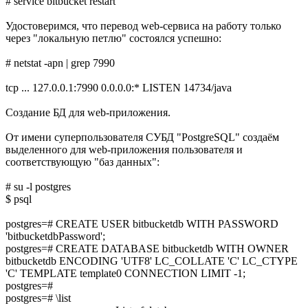
# service bitbucket restart
Удостоверимся, что перевод web-сервиса на работу только
через "локальную петлю" состоялся успешно:
# netstat -apn | grep 7990
tcp ... 127.0.0.1:7990 0.0.0.0:* LISTEN 14734/java
Создание БД для web-приложения.
От имени суперпользователя СУБД "PostgreSQL" создаём
выделенного для web-приложения пользователя и
соответствующую "баз данных":
# su -l postgres
$ psql
postgres=# CREATE USER bitbucketdb WITH PASSWORD
'bitbucketdbPassword';
postgres=# CREATE DATABASE bitbucketdb WITH OWNER
bitbucketdb ENCODING 'UTF8' LC_COLLATE 'C' LC_CTYPE
'C' TEMPLATE template0 CONNECTION LIMIT -1;
postgres=#
postgres=# \list