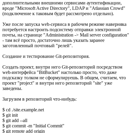
дополнительными внешними сервисами аутентификации,
вроде "Microsoft Active Directory", LDAP и "Atlassian Crowd"
(подключение к таковым будет рассмотрено отдельно).
Уже после запуска web-сервиса в рабочем режиме наверняка
потребуется настроить подсистему отправки электронной
почты, на странице "Administration -> Mail server configuration"
- там всё просто, достаточно лишь указать заранее
заготовленный почтовый "релей".
Создание и тестирование Git-репозитория.
Создать проект, внутри него Git-репозиторий посредством
web-интерфейса "BitBucket" настолько просто, что даже
подсказку толком не сформулируешь. В общем, считаем, что
проект "project" и внутри него репозиторий "site" уже
заведены.
Загрузим в репозиторий что-нибудь:
$ cd ./site.example.net
$ git init
$ git add --all
$ git commit -m "Initial Commit"
$ git remote add origin