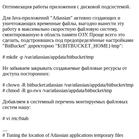
Оптимизация работы приложения с дисковой подсистемой.
Для Java-приложений "Atlassian" активно создающих и
уничтожающих временные файлы, выгодно вынести эту
работу в максимально скоростную файловую систему,
смонтированную в область памяти ОЗУ. Проще всего это
сделать, подстроившись под предопределённые настройками
"BitBucket" директорию "${BITBUCKET_HOME}/tmp":
# mkdir -p /var/atlassian/appdata/bitbucket/tmp
Не забываем закрывать создаваемые файловые ресурсы от
доступа посторонних:
# chown -R bitbucket:atlassian /var/atlassian/appdata/bitbucket/tmp
# chmod -R go-rwx /var/atlassian/appdata/bitbucket/tmp
Добавляем в системный перечень монтируемых файловых
систем нашу:
# vi /etc/fstab
....
# Tuning the location of Atlassian applications temporary files