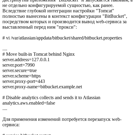
не отдельно конфигурируемой сущностью, как ранее.
Вследствие глубокой интеграции настройки "Tomcat"
полностью вынесены в контекст конфигурации "BitBucket",
посредством которых и производится вывод web-сервиса за
выставленный перед ним "прокси":
# vi /var/atlassian/appdata/bitbucket/shared/bitbucket.properties
....
# Move built-in Tomcat behind Nginx
server.address=127.0.0.1
server.port=7990
server.secure=true
server.scheme=https
server.proxy-port=443
server.proxy-name=bitbucket.example.net
# Disable analytics collects and sends it to Atlassian
analytics.aws.enabled=false
....
Для применения изменений потребуется перезапуск web-
сервиса: