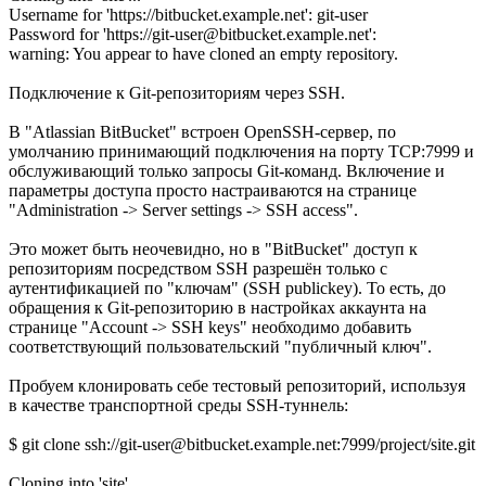
Username for 'https://bitbucket.example.net': git-user
Password for 'https://git-user@bitbucket.example.net':
warning: You appear to have cloned an empty repository.
Подключение к Git-репозиториям через SSH.
В "Atlassian BitBucket" встроен OpenSSH-сервер, по
умолчанию принимающий подключения на порту TCP:7999 и
обслуживающий только запросы Git-команд. Включение и
параметры доступа просто настраиваются на странице
"Administration -> Server settings -> SSH access".
Это может быть неочевидно, но в "BitBucket" доступ к
репозиториям посредством SSH разрешён только с
аутентификацией по "ключам" (SSH publickey). То есть, до
обращения к Git-репозиторию в настройках аккаунта на
странице "Account -> SSH keys" необходимо добавить
соответствующий пользовательский "публичный ключ".
Пробуем клонировать себе тестовый репозиторий, используя
в качестве транспортной среды SSH-туннель:
$ git clone ssh://git-user@bitbucket.example.net:7999/project/site.git
Cloning into 'site'...