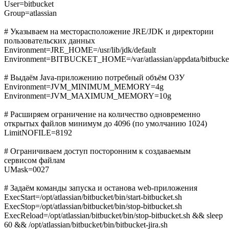
User=bitbucket
Group=atlassian
# Указываем на месторасположение JRE/JDK и директории
пользовательских данных
Environment=JRE_HOME=/usr/lib/jdk/default
Environment=BITBUCKET_HOME=/var/atlassian/appdata/bitbucke
# Выдаём Java-приложению потребный объём ОЗУ
Environment=JVM_MINIMUM_MEMORY=4g
Environment=JVM_MAXIMUM_MEMORY=10g
# Расширяем ограничение на количество одновременно
открытых файлов минимум до 4096 (по умолчанию 1024)
LimitNOFILE=8192
# Ограничиваем доступ посторонним к создаваемым
сервисом файлам
UMask=0027
# Задаём команды запуска и останова web-приложения
ExecStart=/opt/atlassian/bitbucket/bin/start-bitbucket.sh
ExecStop=/opt/atlassian/bitbucket/bin/stop-bitbucket.sh
ExecReload=/opt/atlassian/bitbucket/bin/stop-bitbucket.sh && sleep
60 && /opt/atlassian/bitbucket/bin/bitbucket-jira.sh