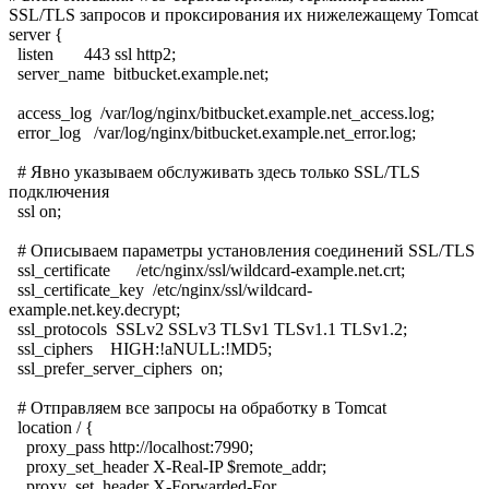
SSL/TLS запросов и проксирования их нижележащему Tomcat
server {
listen 443 ssl http2;
server_name bitbucket.example.net;
access_log /var/log/nginx/bitbucket.example.net_access.log;
error_log /var/log/nginx/bitbucket.example.net_error.log;
# Явно указываем обслуживать здесь только SSL/TLS
подключения
ssl on;
# Описываем параметры установления соединений SSL/TLS
ssl_certificate /etc/nginx/ssl/wildcard-example.net.crt;
ssl_certificate_key /etc/nginx/ssl/wildcard-
example.net.key.decrypt;
ssl_protocols SSLv2 SSLv3 TLSv1 TLSv1.1 TLSv1.2;
ssl_ciphers HIGH:!aNULL:!MD5;
ssl_prefer_server_ciphers on;
# Отправляем все запросы на обработку в Tomcat
location / {
proxy_pass http://localhost:7990;
proxy_set_header X-Real-IP $remote_addr;
proxy_set_header X-Forwarded-For