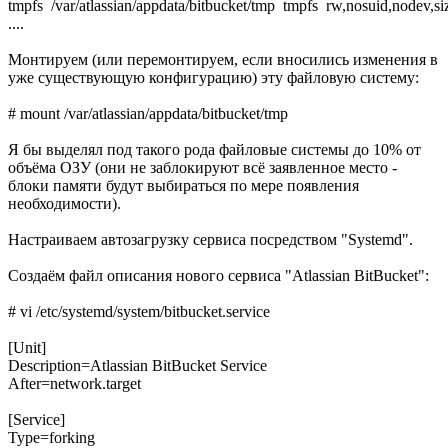
tmpfs /var/atlassian/appdata/bitbucket/tmp tmpfs rw,nosuid,nodev,
....
Монтируем (или перемонтируем, если вносились изменения в
уже существующую конфигурацию) эту файловую систему:
# mount /var/atlassian/appdata/bitbucket/tmp
Я бы выделял под такого рода файловые системы до 10% от
объёма ОЗУ (они не заблокируют всё заявленное место -
блоки памяти будут выбираться по мере появления
необходимости).
Настраиваем автозагрузку сервиса посредством "Systemd".
Создаём файл описания нового сервиса "Atlassian BitBucket":
# vi /etc/systemd/system/bitbucket.service
[Unit]
Description=Atlassian BitBucket Service
After=network.target
[Service]
Type=forking