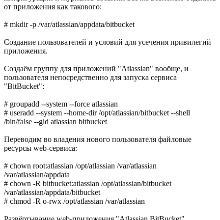
от приложения как такового:
# mkdir -p /var/atlassian/appdata/bitbucket
Создание пользователей и условий для усечения привилегий
приложения.
Создаём группу для приложений "Atlassian" вообще, и
пользователя непосредственно для запуска сервиса
"BitBucket":
# groupadd --system --force atlassian
# useradd --system --home-dir /opt/atlassian/bitbucket --shell
/bin/false --gid atlassian bitbucket
Переводим во владения нового пользователя файловые
ресурсы web-сервиса:
# chown root:atlassian /opt/atlassian /var/atlassian
/var/atlassian/appdata
# chown -R bitbucket:atlassian /opt/atlassian/bitbucket
/var/atlassian/appdata/bitbucket
# chmod -R o-rwx /opt/atlassian /var/atlassian
Развёртывание web-приложения "Atlassian BitBucket".