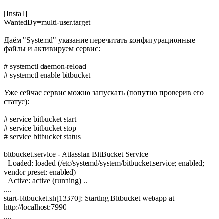
[Install]
WantedBy=multi-user.target
Даём "Systemd" указание перечитать конфигурационные
файлы и активируем сервис:
# systemctl daemon-reload
# systemctl enable bitbucket
Уже сейчас сервис можно запускать (попутно проверив его
статус):
# service bitbucket start
# service bitbucket stop
# service bitbucket status
bitbucket.service - Atlassian BitBucket Service
Loaded: loaded (/etc/systemd/system/bitbucket.service; enabled;
vendor preset: enabled)
Active: active (running) ...
....
start-bitbucket.sh[13370]: Starting Bitbucket webapp at
http://localhost:7990
....