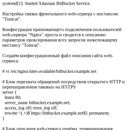
systemd[1]: Started Atlassian BitBucket Service.
Настройка связки фронтального web-сервера с инстансом
"Tomcat".
Конфигурация принимающего подключения пользователей
web-сервера "Nginx" проста и сводится к описанию
параметров проксирования всех запросов нижележащему
инстансу "Tomcat".
Создаём конфигурационный файл описания сайта web-
сервиса:
# vi /etc/nginx/sites-available/bitbucket.example.net
# Блок перехвата обращений посредством открытого HTTP и
перенаправления таковых на HTTPS
server {
listen 80;
server_name bitbucket.example.net;
access_log off; error_log off;
rewrite ^(.+)$ https://bitbucket.example.net$1 permanent;
}
# Блок описания web-сервиса приёма, терминирования