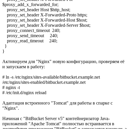
$proxy_add_x_forwarded_for;
proxy_set_header Host $http_host;
proxy_set_header X-Forwarded-Proto https;
proxy_set_header X-Forwarded-Host $host;
proxy_set_header X-Forwarded-Server $host;
proxy_connect_timeout 240;
proxy_send_timeout 240;
proxy_read_timeout 240;
}
}
Активируем для "Nginx" новую конфигурацию, проверяем её
и запускаем в работу:
# ln -s /etc/nginx/sites-available/bitbucket.example.net
/etc/nginx/sites-enabled/bitbucket.example.net
# nginx -t
# /etc/init.d/nginx reload
Адаптация встроенного "Tomcat" для работы в спарке с
"Nginx".
Начиная с "BitBucket Server v5" контейнеризатор Java-
приложений "Apache Tomcat" полностью встраивается в
дистрибутив приложения "BitBucket" и запускается таковым, а