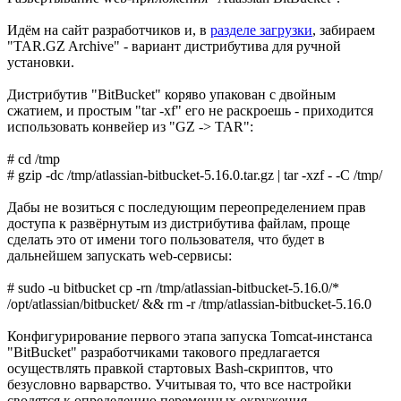
Идём на сайт разработчиков и, в
разделе загрузки
, забираем
"TAR.GZ Archive" - вариант дистрибутива для ручной
установки.
Дистрибутив "BitBucket" коряво упакован с двойным
сжатием, и простым "tar -xf" его не раскроешь - приходится
использовать конвейер из "GZ -> TAR":
# cd /tmp
# gzip -dc /tmp/atlassian-bitbucket-5.16.0.tar.gz | tar -xzf - -C /tmp/
Дабы не возиться с последующим переопределением прав
доступа к развёрнутым из дистрибутива файлам, проще
сделать это от имени того пользователя, что будет в
дальнейшем запускать web-сервисы:
# sudo -u bitbucket cp -rn /tmp/atlassian-bitbucket-5.16.0/*
/opt/atlassian/bitbucket/ && rm -r /tmp/atlassian-bitbucket-5.16.0
Конфигурирование первого этапа запуска Tomcat-инстанса
"BitBucket" разработчиками такового предлагается
осуществлять правкой стартовых Bash-скриптов, что
безусловно варварство. Учитывая то, что все настройки
сводятся к определению переменных окружения,