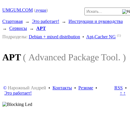
UMGUM.COM
(
лучше
)
Стартовая
→
Это работает!
→
Инструкции и руководства
→
Сервисы
→
APT
(1)
Подразделы:
Debian + mixed distribution
•
Apt-Cacher NG
APT
( Advanced Package Tool. )
©
Нарожный Андрей
•
Контакты
•
Резюме
•
RSS
•
Это работает!
↑ ↑