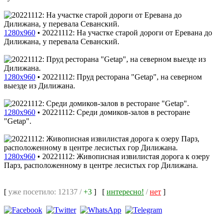
1280x960
•
20221112: На участке старой дороги от Еревана до
Дилижана, у перевала Севанский.
1280x960
•
20221112: Пруд ресторана "Getap", на северном
выезде из Дилижана.
1280x960
•
20221112: Среди домиков-залов в ресторане
"Getap".
1280x960
•
20221112: Живописная извилистая дорога к озеру
Парз, расположенному в центре лесистых гор Дилижана.
[
уже посетило: 12137 /
+3
]
[
интересно!
/
нет
]