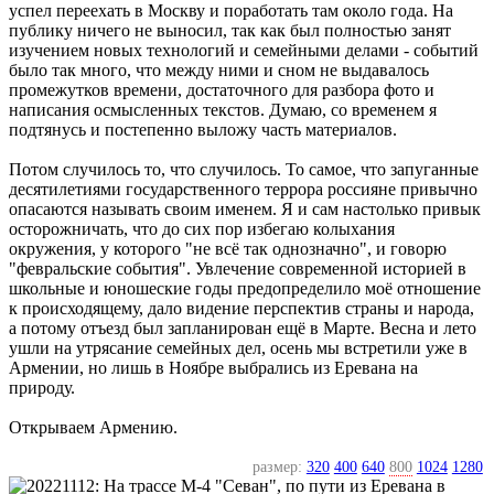
успел переехать в Москву и поработать там около года. На
публику ничего не выносил, так как был полностью занят
изучением новых технологий и семейными делами - событий
было так много, что между ними и сном не выдавалось
промежутков времени, достаточного для разбора фото и
написания осмысленных текстов. Думаю, со временем я
подтянусь и постепенно выложу часть материалов.
Потом случилось то, что случилось. То самое, что запуганные
десятилетиями государственного террора россияне привычно
опасаются называть своим именем. Я и сам настолько привык
осторожничать, что до сих пор избегаю колыхания
окружения, у которого "не всё так однозначно", и говорю
"февральские события". Увлечение современной историей в
школьные и юношеские годы предопределило моё отношение
к происходящему, дало видение перспектив страны и народа,
а потому отъезд был запланирован ещё в Марте. Весна и лето
ушли на утрясание семейных дел, осень мы встретили уже в
Армении, но лишь в Ноябре выбрались из Еревана на
природу.
Открываем Армению.
размер:
320
400
640
800
1024
1280